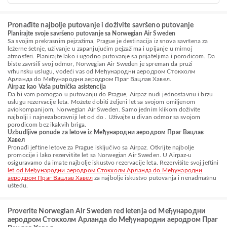
Pronađite najbolje putovanje i doživite savršeno putovanje
Planirajte svoje savršeno putovanje sa Norwegian Air Sweden
Sa svojim prekrasnim pejzažima, Prague je destinacija iz snova savršena za
ležerne šetnje, uživanje u zapanjujućim pejzažima i upijanje u mirnoj
atmosferi. Planirajte lako i ugodno putovanje sa prijateljima i porodicom. Da
biste završili svoj odmor, Norwegian Air Sweden je spreman da pruži
vrhunsku uslugu, vodeći vas od Међународни аеродром Стокхолм
Арланда do Међународни аеродром Праг Вацлав Хавел.
Airpaz kao Vaša putnička asistencija
Da bi vam pomogao u putovanju do Prague, Airpaz nudi jednostavnu i brzu
uslugu rezervacije leta. Možete dobiti željeni let sa svojom omiljenom
aviokompanijom, Norwegian Air Sweden. Samo jednim klikom doživite
najbolji i najnezaboravniji let od do . Uživajte u divan odmor sa svojom
porodicom bez ikakvih briga.
Uzbudljive ponude za letove iz Међународни аеродром Праг Вацлав
Хавел
Pronađi jeftine letove za Prague isključivo sa Airpaz. Otkrijte najbolje
promocije i lako rezervišite let sa Norwegian Air Sweden. U Airpaz-u
osiguravamo da imate najbolje iskustvo rezervacije leta. Rezervišite svoj jeftini
let od Међународни аеродром Стокхолм Арланда do Међународни
аеродром Праг Вацлав Хавел
za najbolje iskustvo putovanja i nenadmašnu
uštedu.
Proverite Norwegian Air Sweden red letenja od Међународни
аеродром Стокхолм Арланда do Међународни аеродром Праг