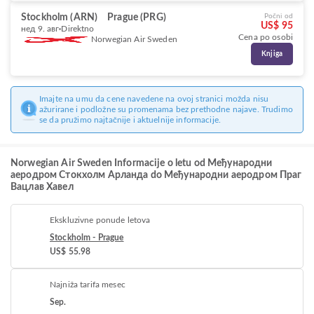
Stockholm (ARN)
Prague (PRG)
Počni od
US$ 95
нед 9. авг
Direktno
Cena po osobi
Norwegian Air Sweden
Knjiga
Imajte na umu da cene navedene na ovoj stranici možda nisu
ažurirane i podložne su promenama bez prethodne najave. Trudimo
se da pružimo najtačnije i aktuelnije informacije.
Norwegian Air Sweden Informacije o letu od Међународни
аеродром Стокхолм Арланда do Међународни аеродром Праг
Вацлав Хавел
Ekskluzivne ponude letova
Stockholm - Prague
US$ 55.98
Najniža tarifa mesec
Sep.