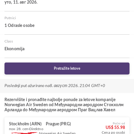
уто, 11. авг 2026.
Putnici
1 Odrasle osobe
Class
Ekonomija
Pretražite letove
Poslednji put ažurirano na
8. август 2026. 21:04 GMT+0
Rezervišite i pronađite najbolje ponude za letove kompanije
Norwegian Air Sweden od Међународни аеродром Стокхолм
Арланда do Међународни аеродром Праг Вацлав Хавел
Stockholm (ARN)
Prague (PRG)
Počni od
US$ 55.98
пон 28. сеп
Direktno
Cena po osobi
Norwegian Air Sweden