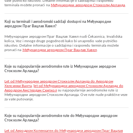
vaše putničko iskustvo. Detalne informacije o sadržajima i rasporedu
terminala možete pronaći na
Међународни аеродром Стокхолм Арланда
.
Koji su terminali i aerodromski sadržaji dostupni na Међународни
аеродром Праг Вацлав Хавел?
Међународни аеродром Праг Вацлав Хавел nudi Čekaonica, Invalidska
kolica, Voz i mnoge druge pogodnosti kako bi unapredio vaše putničko
iskustvo. Detalne informacije o sadržajima i rasporedu terminala možete
pronaći na
Међународни аеродром Праг Вацлав Хавел
.
Koje su najpopularnije aerodromske rute iz Међународни аеродром
Стокхолм Арланда?
let od Међународни аеродром Стокхолм Арланда do Аеродром
Хелсинки Ванта
,
let od Међународни аеродром Стокхолм Арланда do
Aеродром Амстердам Схипхол
su najpopularnije aerodromske rute iz
Међународни аеродром Стокхолм Арланда. Ove rute nude praktične veze
za vaše putovanje.
Koje su najpopularnije aerodromske rute do Међународни аеродром
Стокхолм Арланда?
let od Аеродром Копенхаген do Међународни аеродром Праг Вацлав