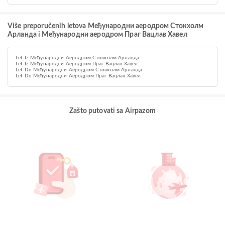
Više preporučenih letova Међународни аеродром Стокхолм
Арланда i Међународни аеродром Праг Вацлав Хавел
Let Iz Међународни Аеродром Стокхолм Арланда
Let Iz Међународни Аеродром Праг Вацлав Хавел
Let Do Међународни Аеродром Стокхолм Арланда
Let Do Међународни Аеродром Праг Вацлав Хавел
Zašto putovati sa Airpazom