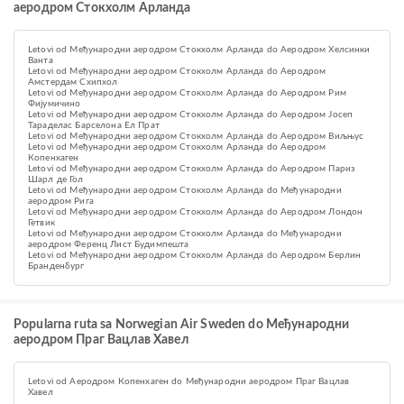
аеродром Стокхолм Арланда
Letovi od Међународни аеродром Стокхолм Арланда do Аеродром Хелсинки
Ванта
Letovi od Међународни аеродром Стокхолм Арланда do Aеродром
Амстердам Схипхол
Letovi od Међународни аеродром Стокхолм Арланда do Аеродром Рим
Фијумичино
Letovi od Међународни аеродром Стокхолм Арланда do Аеродром Јосеп
Тараделас Барселона Ел Прат
Letovi od Међународни аеродром Стокхолм Арланда do Аеродром Виљњус
Letovi od Међународни аеродром Стокхолм Арланда do Аеродром
Копенхаген
Letovi od Међународни аеродром Стокхолм Арланда do Aеродром Париз
Шарл де Гол
Letovi od Међународни аеродром Стокхолм Арланда do Међународни
аеродром Рига
Letovi od Међународни аеродром Стокхолм Арланда do Аеродром Лондон
Гетвик
Letovi od Међународни аеродром Стокхолм Арланда do Међународни
аеродром Ференц Лист Будимпешта
Letovi od Међународни аеродром Стокхолм Арланда do Аеродром Берлин
Бранденбург
Popularna ruta sa Norwegian Air Sweden do Међународни
аеродром Праг Вацлав Хавел
Letovi od Аеродром Копенхаген do Међународни аеродром Праг Вацлав
Хавел