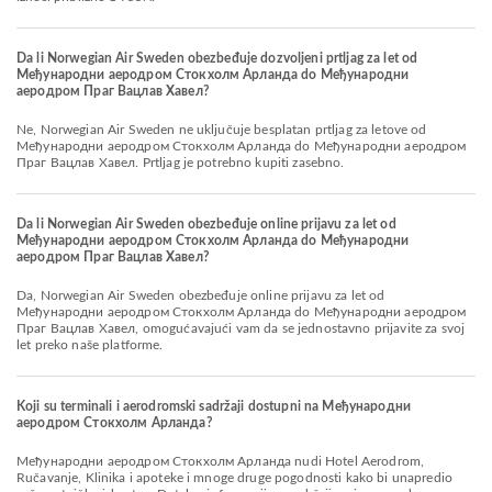
Da li Norwegian Air Sweden obezbeđuje dozvoljeni prtljag za let od
Међународни аеродром Стокхолм Арланда do Међународни
аеродром Праг Вацлав Хавел?
Ne, Norwegian Air Sweden ne uključuje besplatan prtljag za letove od
Међународни аеродром Стокхолм Арланда do Међународни аеродром
Праг Вацлав Хавел. Prtljag je potrebno kupiti zasebno.
Da li Norwegian Air Sweden obezbeđuje online prijavu za let od
Међународни аеродром Стокхолм Арланда do Међународни
аеродром Праг Вацлав Хавел?
Da, Norwegian Air Sweden obezbeđuje online prijavu za let od
Међународни аеродром Стокхолм Арланда do Међународни аеродром
Праг Вацлав Хавел, omogućavajući vam da se jednostavno prijavite za svoj
let preko naše platforme.
Koji su terminali i aerodromski sadržaji dostupni na Међународни
аеродром Стокхолм Арланда?
Међународни аеродром Стокхолм Арланда nudi Hotel Aerodrom,
Ručavanje, Klinika i apoteke i mnoge druge pogodnosti kako bi unapredio