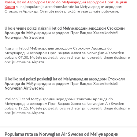
Хавел
,
let od Aеродром Осло do Међународни аеродром Праг Вацлав
Хавел
su najpopularnije aerodromske rute ka Међународни аеродром
Стокхолм Арланда. Ove rute nude praktične veze za vaše putovanje.
U koje vreme polazi najraniji let od Међународни аеродром Стокхолм
Арланда do Међународни аеродром Праг Вацлав Хавел koristeći
Norwegian Air Sweden?
Najraniji let od Међународни аеродром Стокхолм Арланда do
Међународни аеродром Праг Вацлав Хавел sa Norwegian Air Sweden
polazi u 07:30. Možete pogledati ovaj red letenja i uporediti druge dostupne
opcije letova na Airpazu.
U koliko sati polazi poslednji let od Међународни аеродром Стокхолм
Арланда do Међународни аеродром Праг Вацлав Хавел koristeći
Norwegian Air Sweden?
Poslednji let od Међународни аеродром Стокхолм Арланда do
Међународни аеродром Праг Вацлав Хавел sa Norwegian Air Sweden
polazi u 19:15. Možete pogledati ovaj red letenja i uporediti druge dostupne
opcije letova na Airpazu.
Popularna ruta sa Norwegian Air Sweden od Међународни