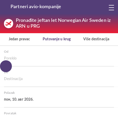
Partneri avio-kompanije
Pronađite jeftan let Norwegian Air Sweden iz
ARN u PRG
Jedan pravac
Putovanje u krug
Više destinacija
Od
Poreklo
Do
Destinacija
Polazak
пон, 10. авг 2026.
Povratak