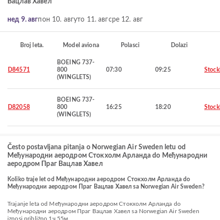
Вацлав Хавел
нед 9. авг
пон 10. авг
уто 11. авг
сре 12. авг
Broj leta.
Model aviona
Polasci
Dolazi
BOEING 737-
D84571
800
07:30
09:25
Stoc
(WINGLETS)
BOEING 737-
D82058
800
16:25
18:20
Stoc
(WINGLETS)
Često postavljana pitanja o Norwegian Air Sweden letu od
Међународни аеродром Стокхолм Арланда do Међународни
аеродром Праг Вацлав Хавел
Koliko traje let od Међународни аеродром Стокхолм Арланда do
Међународни аеродром Праг Вацлав Хавел sa Norwegian Air Sweden?
Trajanje leta od Међународни аеродром Стокхолм Арланда do
Међународни аеродром Праг Вацлав Хавел sa Norwegian Air Sweden
iznosi približno 1ч 55м.