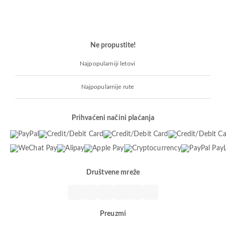
Ne propustite!
Najpopularniji letovi
Najpopularnije rute
Prihvaćeni načini plaćanja
Društvene mreže
Preuzmi