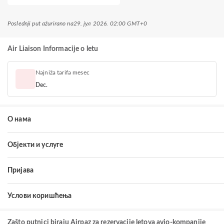
Poslednji put ažurirano na
29. јул 2026. 02:00 GMT+0
Air Liaison Informacije o letu
Najniža tarifa mesec
Dec.
О нама
Објекти и услуге
Пријава
Услови коришћења
Zašto putnici biraju Airpaz za rezervacije letova avio-kompanije