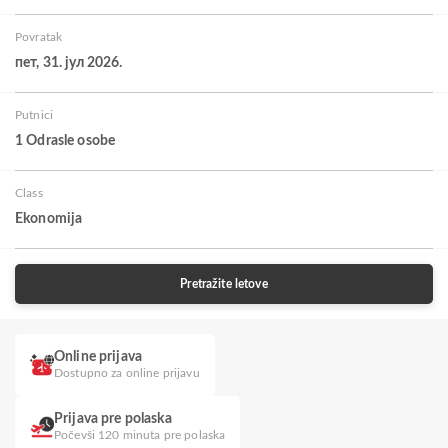
Povratak
пет, 31. јул 2026.
Putnici
1 Odrasle osobe
Class
Ekonomija
Pretražite letove
Online prijava
Dostupno za online prijavu
Prijava pre polaska
Počevši 120 minuta pre polaska