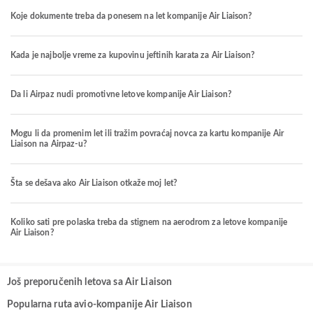
Koje dokumente treba da ponesem na let kompanije Air Liaison?
Kada je najbolje vreme za kupovinu jeftinih karata za Air Liaison?
Da li Airpaz nudi promotivne letove kompanije Air Liaison?
Mogu li da promenim let ili tražim povraćaj novca za kartu kompanije Air
Liaison na Airpaz-u?
Šta se dešava ako Air Liaison otkaže moj let?
Koliko sati pre polaska treba da stignem na aerodrom za letove kompanije
Air Liaison?
Još preporučenih letova sa Air Liaison
Popularna ruta avio-kompanije Air Liaison