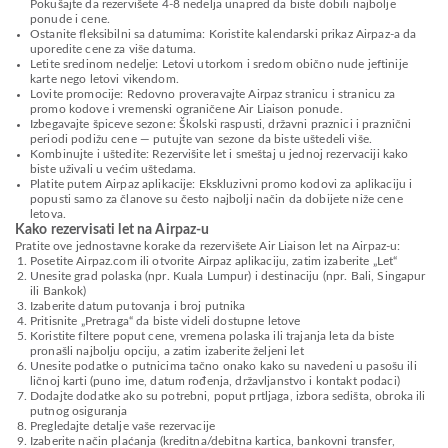
Pokušajte da rezervišete 4-8 nedelja unapred da biste dobili najbolje
ponude i cene.
Ostanite fleksibilni sa datumima: Koristite kalendarski prikaz Airpaz-a da
uporedite cene za više datuma.
Letite sredinom nedelje: Letovi utorkom i sredom obično nude jeftinije
karte nego letovi vikendom.
Lovite promocije: Redovno proveravajte Airpaz stranicu i stranicu za
promo kodove i vremenski ograničene Air Liaison ponude.
Izbegavajte špiceve sezone: Školski raspusti, državni praznici i praznični
periodi podižu cene — putujte van sezone da biste uštedeli više.
Kombinujte i uštedite: Rezervišite let i smeštaj u jednoj rezervaciji kako
biste uživali u većim uštedama.
Platite putem Airpaz aplikacije: Ekskluzivni promo kodovi za aplikaciju i
popusti samo za članove su često najbolji način da dobijete niže cene
letova.
Kako rezervisati let na Airpaz-u
Pratite ove jednostavne korake da rezervišete Air Liaison let na Airpaz-u:
Posetite Airpaz.com ili otvorite Airpaz aplikaciju, zatim izaberite „Let“
Unesite grad polaska (npr. Kuala Lumpur) i destinaciju (npr. Bali, Singapur
ili Bankok)
Izaberite datum putovanja i broj putnika
Pritisnite „Pretraga“ da biste videli dostupne letove
Koristite filtere poput cene, vremena polaska ili trajanja leta da biste
pronašli najbolju opciju, a zatim izaberite željeni let
Unesite podatke o putnicima tačno onako kako su navedeni u pasošu ili
ličnoj karti (puno ime, datum rođenja, državljanstvo i kontakt podaci)
Dodajte dodatke ako su potrebni, poput prtljaga, izbora sedišta, obroka ili
putnog osiguranja
Pregledajte detalje vaše rezervacije
Izaberite način plaćanja (kreditna/debitna kartica, bankovni transfer,