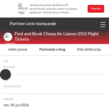
Dobijte mnoštvo ekskluzivnih
promotivnih ponuda samo na Airpaz
Preuzmi
aplikaciji. Preuzmite je odmah!
Partneri avio-kompanije
Find and Book Cheap Air Liaison (DU) Flight
Tickets
Jedan pravac
Putovanje u krug
Više destinacija
Od
Poreklo
Do
Destinacija
Polazak
чет, 30. јул 2026.