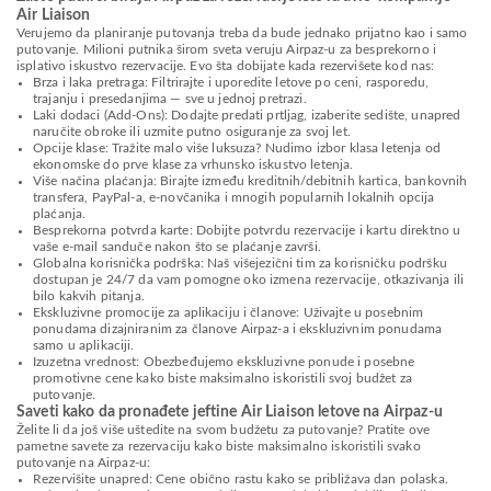
Air Liaison
Verujemo da planiranje putovanja treba da bude jednako prijatno kao i samo
putovanje. Milioni putnika širom sveta veruju Airpaz-u za besprekorno i
isplativo iskustvo rezervacije. Evo šta dobijate kada rezervišete kod nas:
Brza i laka pretraga: Filtrirajte i uporedite letove po ceni, rasporedu,
trajanju i presedanjima — sve u jednoj pretrazi.
Laki dodaci (Add-Ons): Dodajte predati prtljag, izaberite sedište, unapred
naručite obroke ili uzmite putno osiguranje za svoj let.
Opcije klase: Tražite malo više luksuza? Nudimo izbor klasa letenja od
ekonomske do prve klase za vrhunsko iskustvo letenja.
Više načina plaćanja: Birajte između kreditnih/debitnih kartica, bankovnih
transfera, PayPal-a, e-novčanika i mnogih popularnih lokalnih opcija
plaćanja.
Besprekorna potvrda karte: Dobijte potvrdu rezervacije i kartu direktno u
vaše e-mail sanduče nakon što se plaćanje završi.
Globalna korisnička podrška: Naš višejezični tim za korisničku podršku
dostupan je 24/7 da vam pomogne oko izmena rezervacije, otkazivanja ili
bilo kakvih pitanja.
Ekskluzivne promocije za aplikaciju i članove: Uživajte u posebnim
ponudama dizajniranim za članove Airpaz-a i ekskluzivnim ponudama
samo u aplikaciji.
Izuzetna vrednost: Obezbeđujemo ekskluzivne ponude i posebne
promotivne cene kako biste maksimalno iskoristili svoj budžet za
putovanje.
Saveti kako da pronađete jeftine Air Liaison letove na Airpaz-u
Želite li da još više uštedite na svom budžetu za putovanje? Pratite ove
pametne savete za rezervaciju kako biste maksimalno iskoristili svako
putovanje na Airpaz-u:
Rezervišite unapred: Cene obično rastu kako se približava dan polaska.