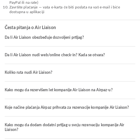
PayPal ili na rate)
Završite plaćanje — vaša e-karta će biti poslata na vaš e-mail i biće
dostupna u aplikaciji
Česta pitanja o Air Liaison
Da li Air Liaison obezbeđuje dozvoljeni prtljag?
Da li Air Liaison nudi web/online check-in? Kada se otvara?
Koliko ruta nudi Air Liaison?
Kako mogu da rezervišem let kompanije Air Liaison na Airpaz-u?
Koje načine plaćanja Airpaz prihvata za rezervacije kompanije Air Liaison?
Kako mogu da dodam dodatni prtljag u svoju rezervaciju kompanije Air
Liaison?