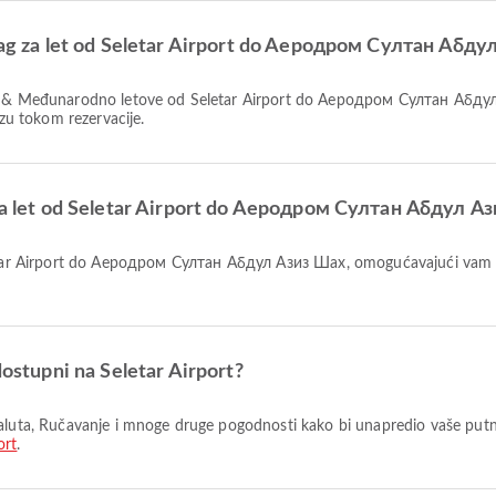
tljag za let od Seletar Airport do Aеродром Султан Абд
azu tokom rezervacije.
u za let od Seletar Airport do Aеродром Султан Абдул А
dostupni na Seletar Airport?
ort
.