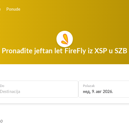
e
Ponude
Pronađite jeftan let FireFly iz XSP u SZB
Do
Polazak
нед, 9. авг 2026.
+0