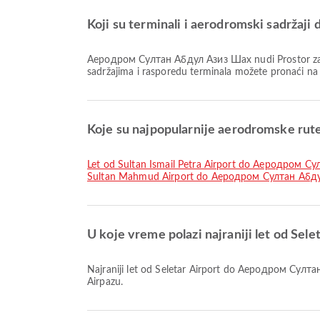
Koji su terminali i aerodromski sadrž
Aеродром Султан Абдул Азиз Шах nudi Prostor za pušenje, Taksi, Čekaonica i mnoge druge pogodnosti kako bi unapredio vaše putničko iskustvo. Detalne informacije o
sadržajima i rasporedu terminala možete pronaći n
Koje su najpopularnije aerodromske rute
let od Sultan Ismail Petra Airport do Aеродром 
Sultan Mahmud Airport do Aеродром Султан Абд
U koje vreme polazi najraniji let od Se
Najraniji let od Seletar Airport do Aеродром Султан Абдул Азиз Шах sa FireFly polazi u 08:30. Možete pogledati ovaj red letenja i uporediti druge dostupne opcije letova na
Airpazu.