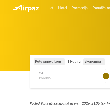
Let
Hotel
Promocija
Porudžbin
Putovanje u krug
Ekonomija
1 Putnici
Od
Poslednji put ažurirano na
6. август 2026. 21:05 GMT