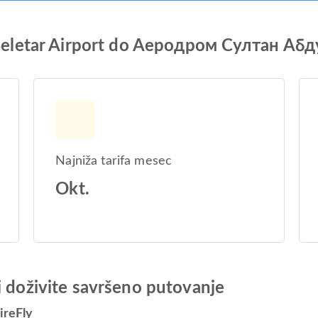
d Seletar Airport do Aеродром Султан А
Najniža tarifa mesec
Okt.
i doživite savršeno putovanje
ireFly