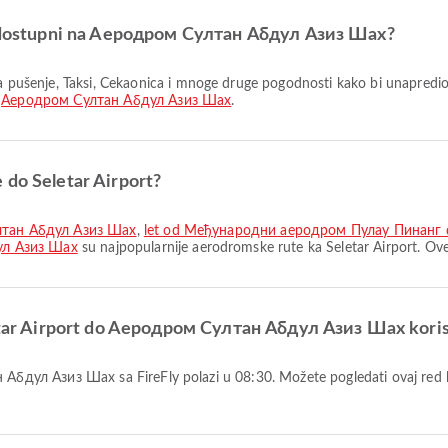
aji dostupni na Aеродром Султан Абдул Азиз Шах?
a
Aеродром Султан Абдул Азиз Шах
.
 do Seletar Airport?
Султан Абдул Азиз Шах
,
let od Међународни аеродром Пулау Пинанг
ул Азиз Шах
su najpopularnije aerodromske rute ka Seletar Airport. Ove
letar Airport do Aеродром Султан Абдул Азиз Шах koris