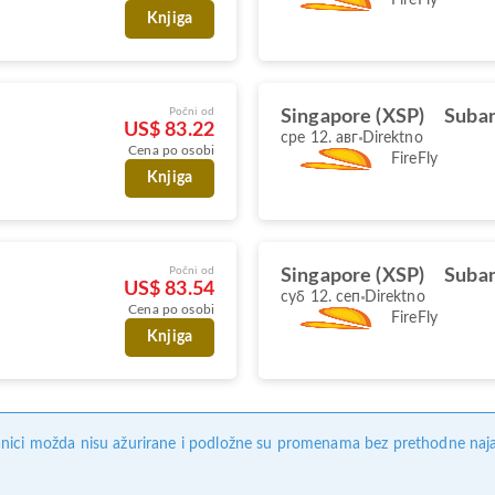
Knjiga
Počni od
Singapore (XSP)
Suban
US$ 83.22
сре 12. авг
Direktno
Cena po osobi
FireFly
Knjiga
Počni od
Singapore (XSP)
Suban
US$ 83.54
суб 12. сеп
Direktno
Cena po osobi
FireFly
Knjiga
nici možda nisu ažurirane i podložne su promenama bez prethodne naj