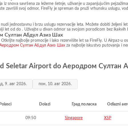
 iz snova savršena za ležerne šetnje, uživanje u zapanjujućim pejzažima i
ste završili svoj odmor, FireFly je spreman da pruži vrhunsku uslugu, 
di jednostavnu i brzu uslugu rezervacije leta. Možete dobiti željeni l
iji let od do . Uživajte u divan odmor sa svojom porodicom bez ikakvih b
ром Султан Абдул Азиз Шах
 Otkrijte najbolje promocije i lako rezervišite let sa FireFly. U Airpaz-u
 do Aеродром Султан Абдул Азиз Шах
za najbolje iskustvo putovanja i 
a od Seletar Airport do Aеродром Султан
д, 9. авг 2026.
пон, 10. авг 2026.
Polasci
Dolazi
Град поласка
Odlazni ae
09:50
Singapore
XSP