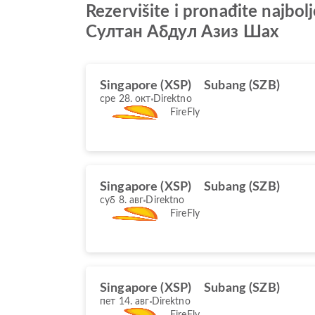
Rezervišite i pronađite najbo
Султан Абдул Азиз Шах
Singapore (XSP)
Subang (SZB)
сре 28. окт
Direktno
FireFly
Singapore (XSP)
Subang (SZB)
суб 8. авг
Direktno
FireFly
Singapore (XSP)
Subang (SZB)
пет 14. авг
Direktno
FireFly