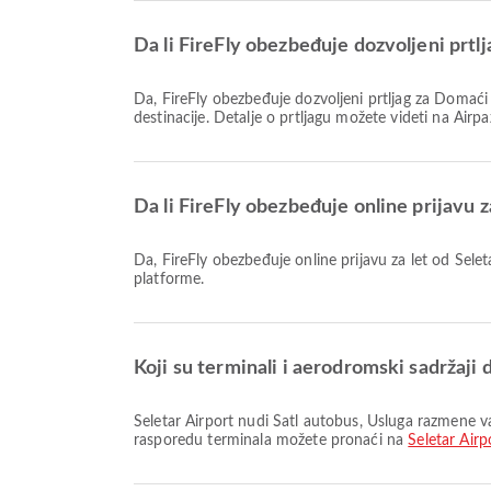
Da li FireFly obezbeđuje dozvoljeni pr
Da, FireFly obezbeđuje dozvoljeni prtljag za Domaći & Međunarodno letove od Seletar Airport do Aеродром Султан Абдул Азиз Шах. Detalji zavise od vrste karte i
destinacije. Detalje o prtljagu možete videti na Airp
Da li FireFly obezbeđuje online prijav
Da, FireFly obezbeđuje online prijavu za let od Seletar Airport do Aеродром Султан Абдул Азиз Шах, omogućavajući vam da se jednostavno prijavite za svoj let preko naše
platforme.
Koji su terminali i aerodromski sadržaji 
Seletar Airport nudi Šatl autobus, Usluga razmene valuta, Ručavanje i mnoge druge pogodnosti kako bi unapredio vaše putničko iskustvo. Detalne informacije o sadržajima i
rasporedu terminala možete pronaći na
Seletar Airp