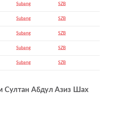
Subang
SZB
Subang
SZB
Subang
SZB
Subang
SZB
Subang
SZB
дром Султан Абдул Азиз Шах