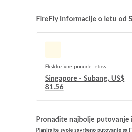
FireFly Informacije o letu o
Ekskluzivne ponude letova
Singapore - Subang, US$
81.56
Pronađite najbolje putovanje 
Planirajte svoje savršeno putovanje sa F