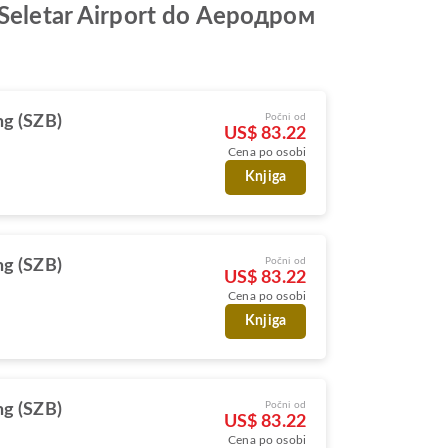
d Seletar Airport do Aеродром
Počni od
g (SZB)
US$ 83.22
Cena po osobi
Knjiga
Počni od
g (SZB)
US$ 83.22
Cena po osobi
Knjiga
Počni od
g (SZB)
US$ 83.22
Cena po osobi