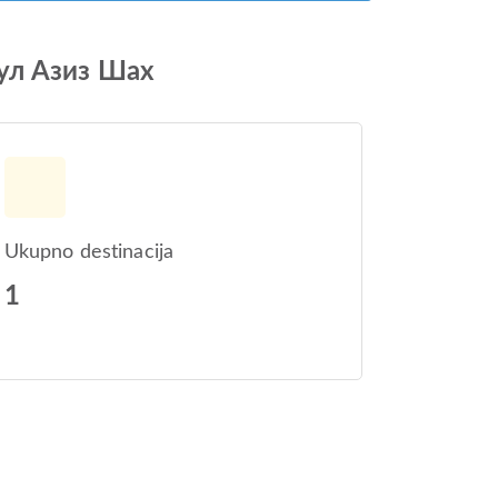
бдул Азиз Шах
Ukupno destinacija
1