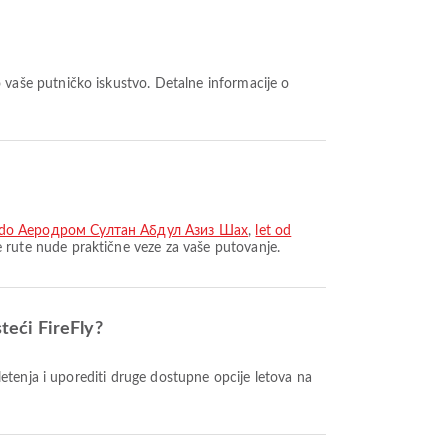
 do Aеродром Султан Абдул Азиз Шах
,
let od
 rute nude praktične veze za vaše putovanje.
teći FireFly?