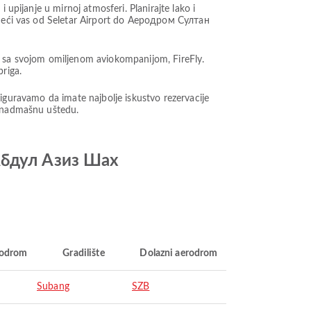
 upijanje u mirnoj atmosferi. Planirajte lako i
vodeći vas od Seletar Airport do Aеродром Султан
et sa svojom omiljenom aviokompanijom, FireFly.
riga.
 osiguravamo da imate najbolje iskustvo rezervacije
nenadmašnu uštedu.
 Абдул Азиз Шах
rodrom
Gradilište
Dolazni aerodrom
Subang
SZB