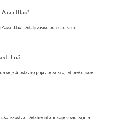
ул Азиз Шах?
зиз Шах?