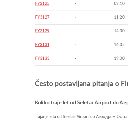
FY3125
-
09:10
FY3127
-
11:20
FY3129
-
14:00
FY3131
-
16:35
FY3133
-
19:00
Često postavljana pitanja o 
Koliko traje let od Seletar Airport do
Trajanje leta od Seletar Airport do Aеродром Султа