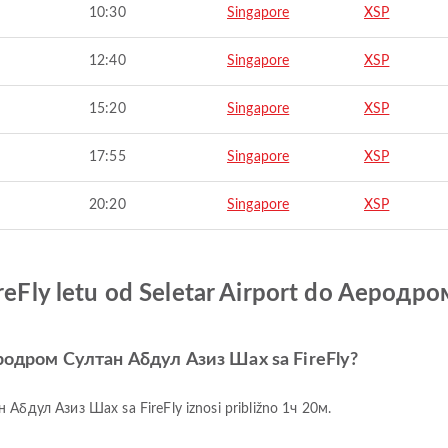
10:30
Singapore
XSP
12:40
Singapore
XSP
15:20
Singapore
XSP
17:55
Singapore
XSP
20:20
Singapore
XSP
FireFly letu od Seletar Airport do Aеро
 Aеродром Султан Абдул Азиз Шах sa FireFly?
н Абдул Азиз Шах sa FireFly iznosi približno 1ч 20м.