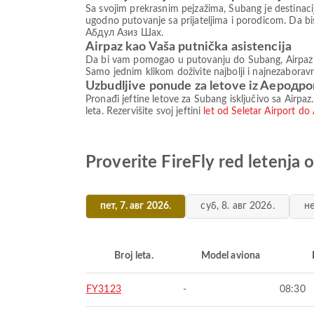
Sa svojim prekrasnim pejzažima, Subang je destinacija
ugodno putovanje sa prijateljima i porodicom. Da bi
Абдул Азиз Шах.
Airpaz kao Vaša putnička asistencija
Da bi vam pomogao u putovanju do Subang, Airpaz nu
Samo jednim klikom doživite najbolji i najnezaboravn
Uzbudljive ponude za letove iz Aерод
Pronađi jeftine letove za Subang isključivo sa Airpaz.
leta. Rezervišite svoj jeftini
let od Seletar Airport
Proverite FireFly red letenj
пет, 7. авг 2026.
суб, 8. авг 2026.
не
Broj leta.
Model aviona
FY3123
-
08:30