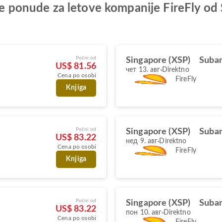
lje ponude za letove kompanije FireFly o
Počni od
Singapore (XSP)
Suban
US$ 81.56
чет 13. авг
Direktno
Cena po osobi
FireFly
Knjiga
Počni od
Singapore (XSP)
Suban
US$ 83.22
нед 9. авг
Direktno
Cena po osobi
FireFly
Knjiga
Počni od
Singapore (XSP)
Suban
US$ 83.22
пон 10. авг
Direktno
Cena po osobi
FireFly