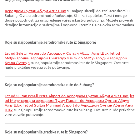
Koji je najpopularniji aerodrom za dolaske u Subang?
Aеродром Султан Абдул Азиз Шах
su najpopularniji dolazni aerodromi u
Subang. Ovi aerodromi nude Ručavanje, Klinika i apoteke, Taksi i mnoge
druge pogodnosti za unapređenje vašeg iskustva putovanja. Možete proveriti
detaljne informacije o sadržajima i rasporedu terminala na ovim aerodromima.
Koje su najpopularnije aerodromske rute iz Singapore?
let od Seletar Airport do Aеродром Султан Абдул Азиз Шах
,
let od
Међународни аеродром Сингапур Чанги do Међународни аеродром
Куала Лумпур
su najpopularnije aerodromske rute iz Singapore. Ove rute
nude praktične veze za vaše putovanje.
Koje su najpopularnije aerodromske rute do Subang?
let od Sultan Ismail Petra Airport do Aеродром Султан Абдул Азиз Шах
,
let
od Међународни аеродром Пулау Пинанг do Aеродром Султан Абдул
Азиз Шах
,
let od Sultan Mahmud Airport do Aеродром Султан Абдул Азиз
Шах
su najpopularnije aerodromske rute ka Subang. Ove rute nude praktične
veze za vaše putovanje.
Koje su najpopularnije gradske rute iz Singapore?