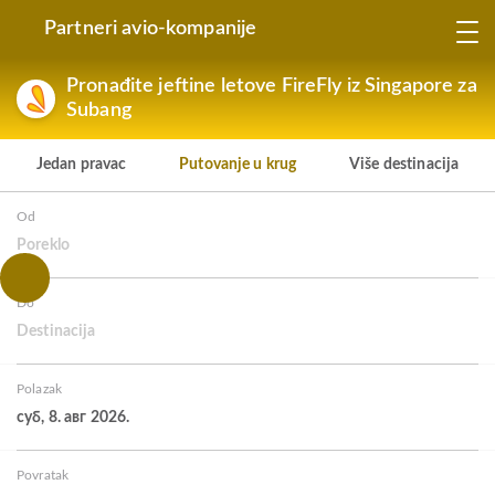
Partneri avio-kompanije
Pronađite jeftine letove FireFly iz Singapore za
Subang
Jedan pravac
Putovanje u krug
Više destinacija
Od
Poreklo
Do
Destinacija
Polazak
суб, 8. авг 2026.
Povratak