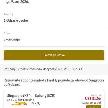
нед, 9. авг 2026.
Putnici
1 Odrasle osobe
Class
Ekonomija
Pretražite letove
Poslednji put ažurirano na
6. август 2026. 21:05 GMT+0
Rezervišite i dobijte najbolje FireFly ponude za letove od Singapore
do Subang
Singapore (XSP)
Subang (SZB)
Počni od
US$ 81.56
сре 28. окт
Direktno
Cena po osobi
FireFly