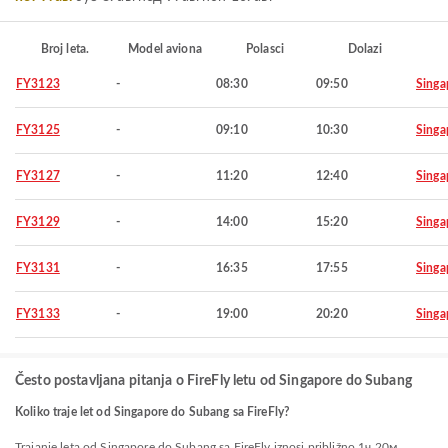
Broj leta.
Model aviona
Polasci
Dolazi
FY3123
-
08:30
09:50
Singa
FY3125
-
09:10
10:30
Singa
FY3127
-
11:20
12:40
Singa
FY3129
-
14:00
15:20
Singa
FY3131
-
16:35
17:55
Singa
FY3133
-
19:00
20:20
Singa
Često postavljana pitanja o FireFly letu od Singapore do Subang
Koliko traje let od Singapore do Subang sa FireFly?
Trajanje leta od Singapore do Subang sa FireFly iznosi približno 1ч 20м.