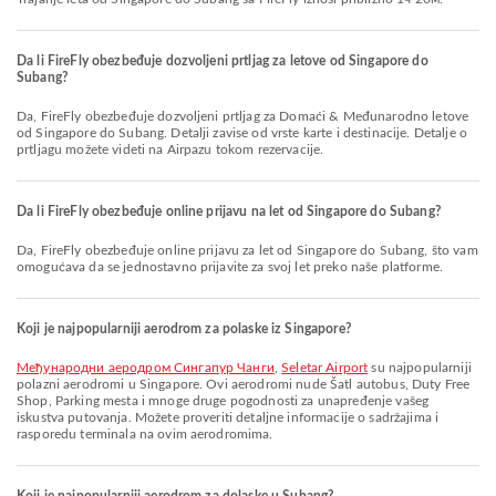
Da li FireFly obezbeđuje dozvoljeni prtljag za letove od Singapore do
Subang?
Da, FireFly obezbeđuje dozvoljeni prtljag za Domaći & Međunarodno letove
od Singapore do Subang. Detalji zavise od vrste karte i destinacije. Detalje o
prtljagu možete videti na Airpazu tokom rezervacije.
Da li FireFly obezbeđuje online prijavu na let od Singapore do Subang?
Da, FireFly obezbeđuje online prijavu za let od Singapore do Subang, što vam
omogućava da se jednostavno prijavite za svoj let preko naše platforme.
Koji je najpopularniji aerodrom za polaske iz Singapore?
Међународни аеродром Сингапур Чанги
,
Seletar Airport
su najpopularniji
polazni aerodromi u Singapore. Ovi aerodromi nude Šatl autobus, Duty Free
Shop, Parking mesta i mnoge druge pogodnosti za unapređenje vašeg
iskustva putovanja. Možete proveriti detaljne informacije o sadržajima i
rasporedu terminala na ovim aerodromima.