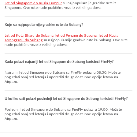
let od Singapore do Kuala Lumpur
su najpopularnije gradske rute iz
Singapore. Ove rute nude praktične veze iz velikih gradova.
Koje su najpopularnije gradske rute do Subang?
let od Kota Bharu do Subang
,
let od Penang do Subang
,
let od Kuala
Terengganu do Subang
su najpopularnije gradske rute ka Subang. Ove rute
nude praktične veze iz velikih gradova.
Kada polazi najraniji let od Singapore do Subang koristeći FireFly?
Najraniji let od Singapore do Subang sa FireFly polazi u 08:30. Možete
pogledati ovaj red letenja i uporediti druge dostupne opcije letova na
Airpazu.
U koliko sati polazi poslednji let od Singapore do Subang koristeći FireFly?
Poslednji let od Singapore do Subang sa FireFly polazi u 19:00. Možete
pogledati ovaj red letenja i uporediti druge dostupne opcije letova na
Airpazu.