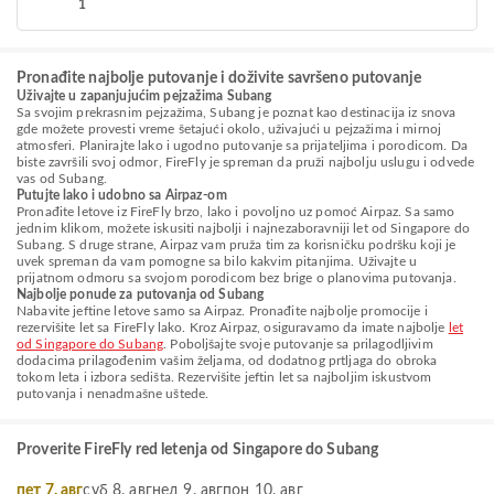
1
Pronađite najbolje putovanje i doživite savršeno putovanje
Uživajte u zapanjujućim pejzažima Subang
Sa svojim prekrasnim pejzažima, Subang je poznat kao destinacija iz snova
gde možete provesti vreme šetajući okolo, uživajući u pejzažima i mirnoj
atmosferi. Planirajte lako i ugodno putovanje sa prijateljima i porodicom. Da
biste završili svoj odmor, FireFly je spreman da pruži najbolju uslugu i odvede
vas od Subang.
Putujte lako i udobno sa Airpaz-om
Pronađite letove iz FireFly brzo, lako i povoljno uz pomoć Airpaz. Sa samo
jednim klikom, možete iskusiti najbolji i najnezaboravniji let od Singapore do
Subang. S druge strane, Airpaz vam pruža tim za korisničku podršku koji je
uvek spreman da vam pomogne sa bilo kakvim pitanjima. Uživajte u
prijatnom odmoru sa svojom porodicom bez brige o planovima putovanja.
Najbolje ponude za putovanja od Subang
Nabavite jeftine letove samo sa Airpaz. Pronađite najbolje promocije i
rezervišite let sa FireFly lako. Kroz Airpaz, osiguravamo da imate najbolje
let
od Singapore do Subang
. Poboljšajte svoje putovanje sa prilagodljivim
dodacima prilagođenim vašim željama, od dodatnog prtljaga do obroka
tokom leta i izbora sedišta. Rezervišite jeftin let sa najboljim iskustvom
putovanja i nenadmašne uštede.
Proverite FireFly red letenja od Singapore do Subang
пет 7. авг
суб 8. авг
нед 9. авг
пон 10. авг