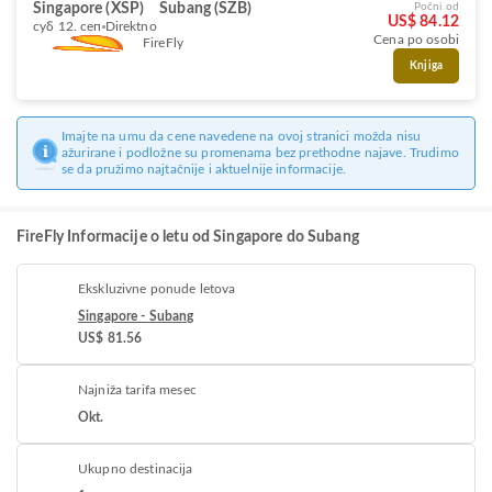
Singapore (XSP)
Subang (SZB)
Počni od
US$ 84.12
суб 12. сеп
Direktno
Cena po osobi
FireFly
Knjiga
Imajte na umu da cene navedene na ovoj stranici možda nisu
ažurirane i podložne su promenama bez prethodne najave. Trudimo
se da pružimo najtačnije i aktuelnije informacije.
FireFly Informacije o letu od Singapore do Subang
Ekskluzivne ponude letova
Singapore - Subang
US$ 81.56
Najniža tarifa mesec
Okt.
Ukupno destinacija