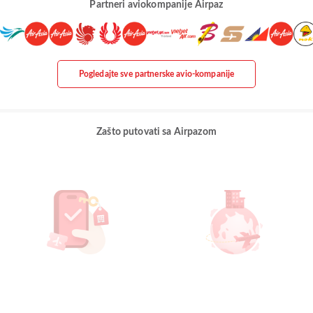
Partneri aviokompanije Airpaz
Pogledajte sve partnerske avio-kompanije
Zašto putovati sa Airpazom