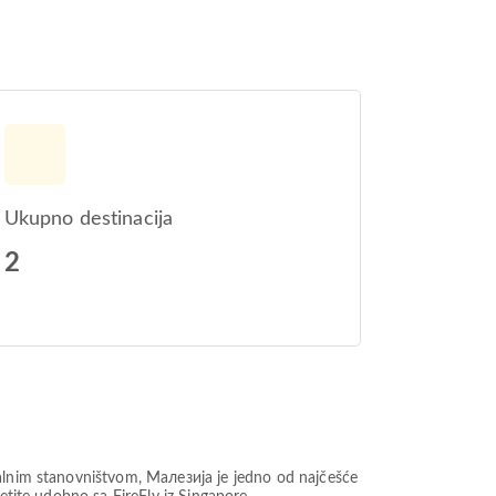
Ukupno destinacija
2
kalnim stanovništvom, Малезија je jedno od najčešće