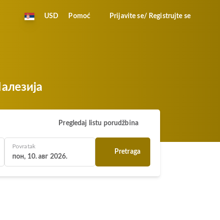
USD
Pomoć
Prijavite se/ Registrujte se
Малезија
Pregledaj listu porudžbina
Povratak
Pretraga
пон, 10. авг 2026.