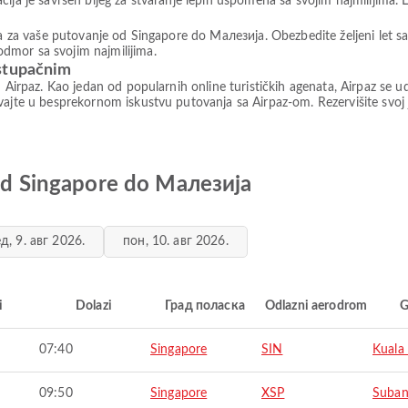
ija je savršen bijeg za stvaranje lepih uspomena sa svojim najmilijima. L
ova za vaše putovanje od Singapore do Малезија. Obezbedite željeni let 
dmor sa svojim najmilijima.
istupačnim
d Airpaz. Kao jedan od popularnih online turističkih agenata, Airpaz se u
ajte u besprekornom iskustvu putovanja sa Airpaz-om. Rezervišite svoj j
 od Singapore do Малезија
д, 9. авг 2026.
пон, 10. авг 2026.
i
Dolazi
Град поласка
Odlazni aerodrom
G
07:40
Singapore
SIN
Kuala
09:50
Singapore
XSP
Suba