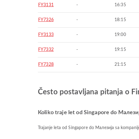
FY3131
-
16:35
FY7326
-
18:15
FY3133
-
19:00
FY7332
-
19:15
FY7328
-
21:15
Često postavljana pitanja o F
Koliko traje let od Singapore do Малезиј
Trajanje leta od Singapore do Малезија sa kompanij