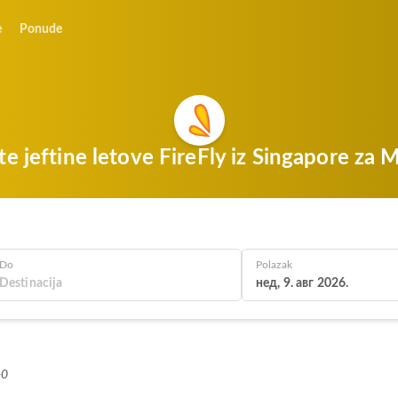
e
Ponude
te jeftine letove FireFly iz Singapore za 
Do
Polazak
нед, 9. авг 2026.
+0