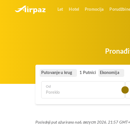
Let
Hotel
Promocija
Porudžbin
Pronađi
Putovanje u krug
Ekonomija
1 Putnici
Od
Poslednji put ažurirano na
6. август 2026. 21:57 GMT