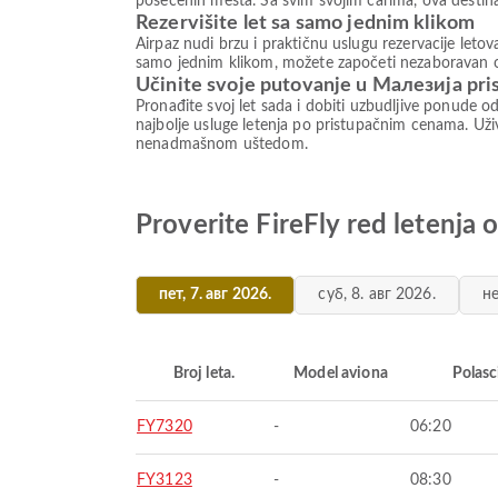
posećenih mesta. Sa svim svojim čarima, ova destinac
Rezervišite let sa samo jednim klikom
Airpaz nudi brzu i praktičnu uslugu rezervacije let
samo jednim klikom, možete započeti nezaboravan o
Učinite svoje putovanje u Малезија pr
Pronađite svoj let sada i dobiti uzbudljive ponude o
najbolje usluge letenja po pristupačnim cenama. Uživ
nenadmašnom uštedom.
Proverite FireFly red letenja
пет, 7. авг 2026.
суб, 8. авг 2026.
не
Broj leta.
Model aviona
Polasc
FY7320
-
06:20
FY3123
-
08:30