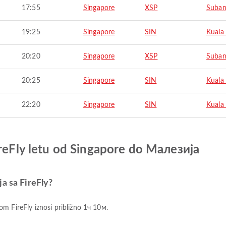
17:55
Singapore
XSP
Suba
19:25
Singapore
SIN
Kuala
20:20
Singapore
XSP
Suba
20:25
Singapore
SIN
Kuala
22:20
Singapore
SIN
Kuala
ireFly letu od Singapore do Малезија
а sa FireFly?
om FireFly iznosi približno 1ч 10м.