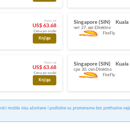
Počni od
Singapore (SIN)
Kuala
US$ 63.68
чет 27. авг
Direktno
Cena po osobi
FireFly
Knjiga
Počni od
Singapore (SIN)
Kuala
US$ 63.68
сре 30. сеп
Direktno
Cena po osobi
FireFly
Knjiga
nici možda nisu ažurirane i podložne su promenama bez prethodne naj