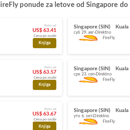
e FireFly ponude za letove od Singapore d
Počni od
Singapore (SIN)
Kuala
US$ 63.41
суб 29. авг
Direktno
Cena po osobi
FireFly
Knjiga
Počni od
Singapore (SIN)
Kuala
US$ 63.57
сре 23. сеп
Direktno
Cena po osobi
FireFly
Knjiga
Počni od
Singapore (SIN)
Kuala
US$ 63.67
уто 6. окт
Direktno
Cena po osobi
FireFly
Knjiga