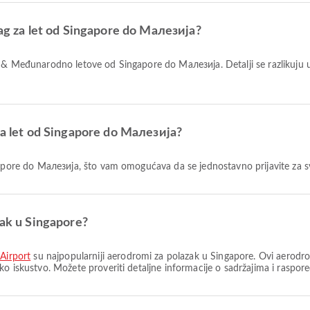
jag za let od Singapore do Малезија?
 na let od Singapore do Малезија?
ngapore do Малезија, što vam omogućava da se jednostavno prijavite za s
zak u Singapore?
 Airport
su najpopularniji aerodromi za polazak u Singapore. Ovi aerodro
ko iskustvo. Možete proveriti detaljne informacije o sadržajima i rasp