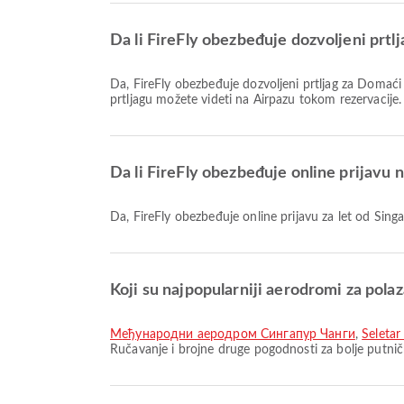
Da li FireFly obezbeđuje dozvoljeni prtl
Da, FireFly obezbeđuje dozvoljeni prtljag za Domaći & Međunarodno letove od Singapore do Малезија. Detalji se razlikuju u zavisnosti od vrste karte i destinacije. Detalje o
prtljagu možete videti na Airpazu tokom rezervacije.
Da li FireFly obezbeđuje online prijavu
Da, FireFly obezbeđuje online prijavu za let od Si
Koji su najpopularniji aerodromi za pola
Међународни аеродром Сингапур Чанги
,
Seletar
Ručavanje i brojne druge pogodnosti za bolje putnič