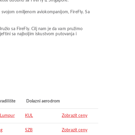
etite udobno sa FireFly iz Singapore.
sa svojom omiljenom aviokompanijom, FireFly. Sa
družio sa FireFly. Cilj nam je da vam pružimo
eftini sa najboljim iskustvom putovanja i
radilište
Dolazni aerodrom
 Lumpur
KUL
Zobrazit ceny
ng
SZB
Zobrazit ceny