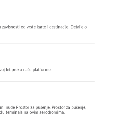
voj let preko naše platforme.
mi nude Prostor za pušenje, Prostor za pušenje,
oredu terminala na ovim aerodromima.