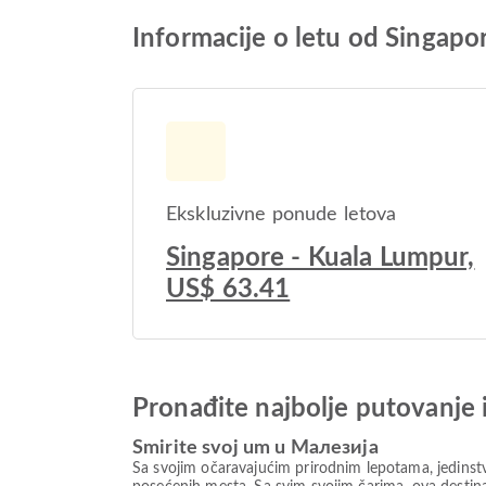
Informacije o letu od Singapo
Ekskluzivne ponude letova
Singapore - Kuala Lumpur,
US$ 63.41
Pronađite najbolje putovanje 
Smirite svoj um u Малезија
Sa svojim očaravajućim prirodnim lepotama, jedinstv