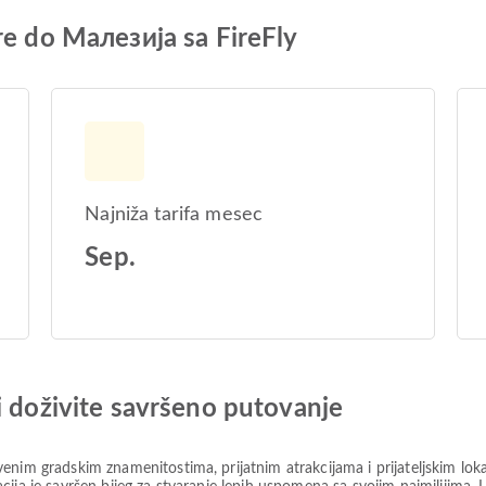
re do Малезија sa FireFly
Najniža tarifa mesec
Sep.
i doživite savršeno putovanje
enim gradskim znamenitostima, prijatnim atrakcijama i prijateljskim lo