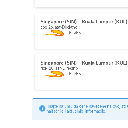
Singapore (SIN)
Kuala Lumpur (KUL)
сре 26. авг
Direktno
FireFly
Singapore (SIN)
Kuala Lumpur (KUL)
пон 10. авг
Direktno
FireFly
Imajte na umu da cene navedene na ovoj stra
najtačnije i aktuelnije informacije.