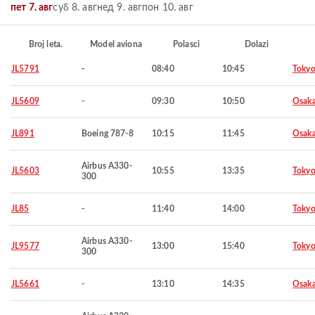
пет 7. авг
суб 8. авг
нед 9. авг
пон 10. авг
Broj leta.
Model aviona
Polasci
Dolazi
JL5791
-
08:40
10:45
Toky
JL5609
-
09:30
10:50
Osaka
JL891
Boeing 787-8
10:15
11:45
Osaka
Airbus A330-
JL5603
10:55
13:35
Toky
300
JL85
-
11:40
14:00
Toky
Airbus A330-
JL9577
13:00
15:40
Toky
300
JL5661
-
13:10
14:35
Osaka