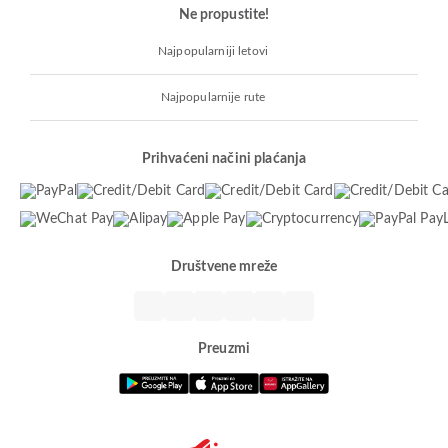
Ne propustite!
Najpopularniji letovi
Najpopularnije rute
Prihvaćeni načini plaćanja
Društvene mreže
Preuzmi