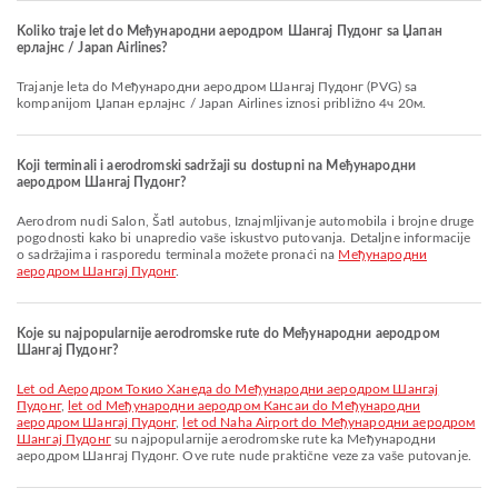
Koliko traje let do Међународни аеродром Шангај Пудонг sa Џапан
ерлајнс / Japan Airlines?
Trajanje leta do Међународни аеродром Шангај Пудонг (PVG) sa
kompanijom Џапан ерлајнс / Japan Airlines iznosi približno 4ч 20м.
Koji terminali i aerodromski sadržaji su dostupni na Међународни
аеродром Шангај Пудонг?
Aerodrom nudi Salon, Šatl autobus, Iznajmljivanje automobila i brojne druge
pogodnosti kako bi unapredio vaše iskustvo putovanja. Detaljne informacije
o sadržajima i rasporedu terminala možete pronaći na
Међународни
аеродром Шангај Пудонг
.
Koje su najpopularnije aerodromske rute do Међународни аеродром
Шангај Пудонг?
let od Аеродром Токио Ханеда do Међународни аеродром Шангај
Пудонг
,
let od Међународни аеродром Кансаи do Међународни
аеродром Шангај Пудонг
,
let od Naha Airport do Међународни аеродром
Шангај Пудонг
su najpopularnije aerodromske rute ka Међународни
аеродром Шангај Пудонг. Ove rute nude praktične veze za vaše putovanje.