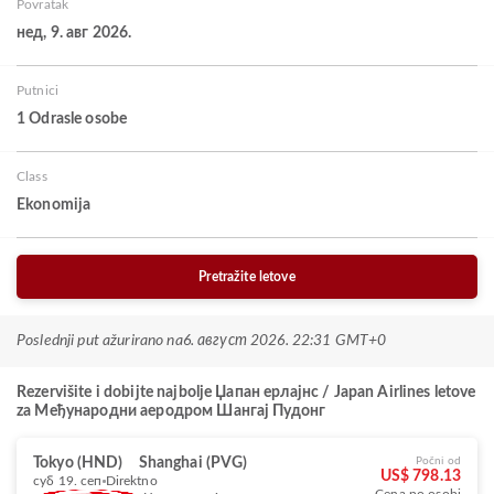
Povratak
нед, 9. авг 2026.
Putnici
1 Odrasle osobe
Class
Ekonomija
Pretražite letove
Poslednji put ažurirano na
6. август 2026. 22:31 GMT+0
Rezervišite i dobijte najbolje Џапан ерлајнс / Japan Airlines letove
za Међународни аеродром Шангај Пудонг
Tokyo (HND)
Shanghai (PVG)
Počni od
US$ 798.13
суб 19. сеп
Direktno