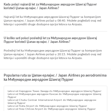
Kada polazi najraniji let za Међународни аеродром Шангај Пудонг
koristeći Џапан ерлајнс / Japan Airlines?
Najraniji let ka Међународни аеродром Шангај Пудонг sa kompanijom
Џапан ерлајнс / Japan Airlines polazi u 08:40. Možete pogledati ovaj red
letenja i uporediti druge dostupne opcije letova na Airpazu.
U koliko sati polazi poslednji let za Међународни аеродром Шангај
Пудонг koristeći Џапан ерлајнс / Japan Airlines?
Poslednji let ka Међународни аеродром Шангај Пудонг sa kompanijom
Џапан ерлајнс / Japan Airlines polazi u 20:15. Možete pogledati ovaj red
letenja i uporediti druge dostupne opcije letova na Airpazu.
Popularna ruta sa Џапан ерлајнс / Japan Airlines po aerodromima
ka Међународни аеродром Шангај Пудонг
Letovi od Аеродром Токио Ханеда do Међународни аеродром Шангај Пудонг
Letovi od Међународни аеродром Кансаи do Међународни аеродром Шангај
Пудонг
Letovi od Chubu Centrair International Airport do Међународни аеродром
Шангај Пудонг
Letovi od Naha Airport do Међународни аеродром Шангај Пудонг
Letovi od New Chitose Airport do Међународни аеродром Шангај Пудонг