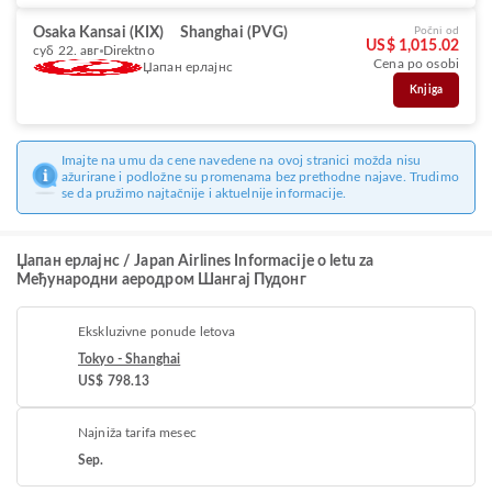
Osaka Kansai (KIX)
Shanghai (PVG)
Počni od
US$ 1,015.02
суб 22. авг
Direktno
Cena po osobi
Џапан ерлајнс
Knjiga
Imajte na umu da cene navedene na ovoj stranici možda nisu
ažurirane i podložne su promenama bez prethodne najave. Trudimo
se da pružimo najtačnije i aktuelnije informacije.
Џапан ерлајнс / Japan Airlines Informacije o letu za
Међународни аеродром Шангај Пудонг
Ekskluzivne ponude letova
Tokyo - Shanghai
US$ 798.13
Najniža tarifa mesec
Sep.