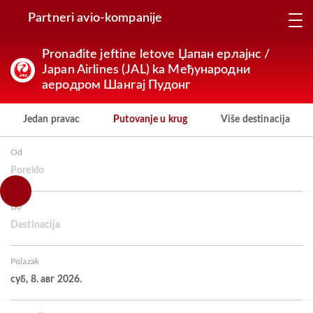
Partneri avio-kompanije
Pronađite jeftine letove Џапан ерлајнс /
Japan Airlines (JAL) ka Међународни
аеродром Шангај Пудонг
Jedan pravac
Putovanje u krug
Više destinacija
Od
Poreklo
Do
Destinacija
Polazak
суб, 8. авг 2026.