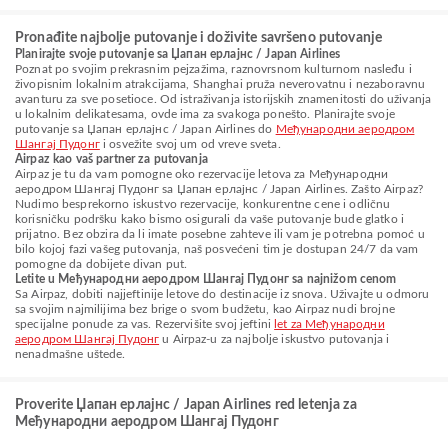
Pronađite najbolje putovanje i doživite savršeno putovanje
Planirajte svoje putovanje sa Џапан ерлајнс / Japan Airlines
Poznat po svojim prekrasnim pejzažima, raznovrsnom kulturnom nasleđu i
živopisnim lokalnim atrakcijama, Shanghai pruža neverovatnu i nezaboravnu
avanturu za sve posetioce. Od istraživanja istorijskih znamenitosti do uživanja
u lokalnim delikatesama, ovde ima za svakoga ponešto. Planirajte svoje
putovanje sa Џапан ерлајнс / Japan Airlines do
Међународни аеродром
Шангај Пудонг
i osvežite svoj um od vreve sveta.
Airpaz kao vaš partner za putovanja
Airpaz je tu da vam pomogne oko rezervacije letova za Међународни
аеродром Шангај Пудонг sa Џапан ерлајнс / Japan Airlines. Zašto Airpaz?
Nudimo besprekorno iskustvo rezervacije, konkurentne cene i odličnu
korisničku podršku kako bismo osigurali da vaše putovanje bude glatko i
prijatno. Bez obzira da li imate posebne zahteve ili vam je potrebna pomoć u
bilo kojoj fazi vašeg putovanja, naš posvećeni tim je dostupan 24/7 da vam
pomogne da dobijete divan put.
Letite u Међународни аеродром Шангај Пудонг sa najnižom cenom
Sa Airpaz, dobiti najjeftinije letove do destinacije iz snova. Uživajte u odmoru
sa svojim najmilijima bez brige o svom budžetu, kao Airpaz nudi brojne
specijalne ponude za vas. Rezervišite svoj jeftini
let za Међународни
аеродром Шангај Пудонг
u Airpaz-u za najbolje iskustvo putovanja i
nenadmašne uštede.
Proverite Џапан ерлајнс / Japan Airlines red letenja za
Међународни аеродром Шангај Пудонг