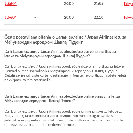
JL5604
-
20:00
21:55
Toky
JL5604
-
20:00
22:10
Toky
Često postavljana pitanja o Џапан ерлајнс / Japan Airlines letu za
Међународни аеродром Шангај Пудонг
Da li Џапан ерлајнс / Japan Airlines obezbeđuje dozvoljeni prtljag za
letove za Међународни аеродром Шангај Пудонг?
Da, Џапан ерлајнс / Japan Airlines obezbeđuje dozvoljeni prtljag za letove
Domaći & Međunarodno ka Међународни аеродром Шангај Пудонг.
Detalji zavise od vrste karte i destinacije. Informacije o prtljagu možete videti
na Airpazu tokom rezervacije.
Da li Џапан ерлајнс / Japan Airlines obezbeđuje online prijavu na let za
Међународни аеродром Шангај Пудонг?
Da, Џапан ерлајнс / Japan Airlines obezbeđuje online prijavu za letove za
Међународни аеродром Шангај Пудонг, što vam omogućava da se
jednostavno prijavite za svoj let preko naše platforme. Jednostavno pratite
uputstva na Airpaz-u da biste dovršili proces.