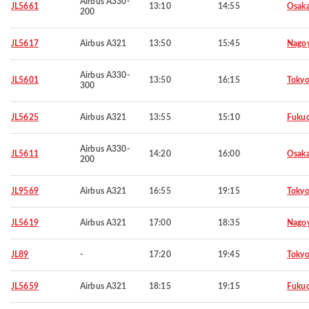
Airbus A330-
JL5661
13:10
14:55
Osaka
200
JL5617
Airbus A321
13:50
15:45
Nago
Airbus A330-
JL5601
13:50
16:15
Toky
300
JL5625
Airbus A321
13:55
15:10
Fuku
Airbus A330-
JL5611
14:20
16:00
Osaka
200
JL9569
Airbus A321
16:55
19:15
Toky
JL5619
Airbus A321
17:00
18:35
Nago
JL89
-
17:20
19:45
Toky
JL5659
Airbus A321
18:15
19:15
Fuku