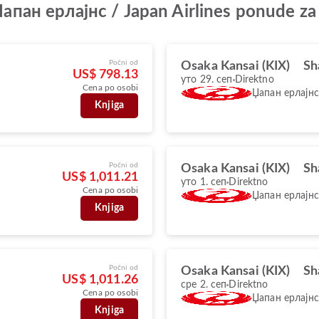
e Џапан ерлајнс / Japan Airlines ponude z
Počni od
Osaka Kansai (KIX)
Sh
US$ 798.13
уто 29. сеп
Direktno
Cena po osobi
Џапан ерлајнс
Knjiga
Počni od
Osaka Kansai (KIX)
Sh
US$ 1,011.21
уто 1. сеп
Direktno
Cena po osobi
Џапан ерлајнс
Knjiga
Počni od
Osaka Kansai (KIX)
Sh
US$ 1,011.26
сре 2. сеп
Direktno
Cena po osobi
Џапан ерлајнс
Knjiga