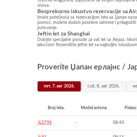
Stvorite dragocene uspomene sa svojim najmilijima u
snova.
Besprekorno iskustvo rezervacije sa Ai
Imate poteškoća sa rezervacijom leta sa Џапан ерлајн
pomoć, možete dodati posebne zahteve i prilagoditi
putovanje.
Jeftin let za Shanghai
Dobijte specijalne ponude za vaš let sa Airpaz. Isko
lakoćom! Rezervišite jeftin let sa najboljim iskust
Proverite Џапан ерлајнс / Jap
пет, 7. авг 2026.
суб, 8. авг 2026.
не
Broj leta.
Model aviona
Polasc
JL5791
-
08:40