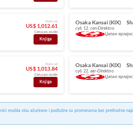
Počni od
Osaka Kansai (KIX)
Sh
US$ 1,012.61
суб 12. сеп
Direktno
Cena po osobi
Џапан ерлајнс
Knjiga
Počni od
Osaka Kansai (KIX)
Sh
US$ 1,013.84
суб 22. авг
Direktno
Cena po osobi
Џапан ерлајнс
Knjiga
nici možda nisu ažurirane i podložne su promenama bez prethodne naj