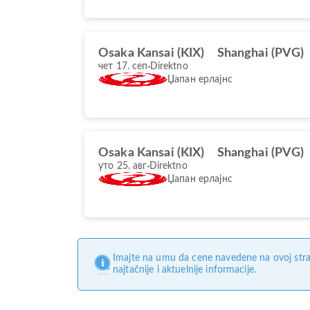
Osaka Kansai (KIX)
Shanghai (PVG)
чет 17. сеп
Direktno
Џапан ерлајнс
Osaka Kansai (KIX)
Shanghai (PVG)
уто 25. авг
Direktno
Џапан ерлајнс
Imajte na umu da cene navedene na ovoj stra
najtačnije i aktuelnije informacije.