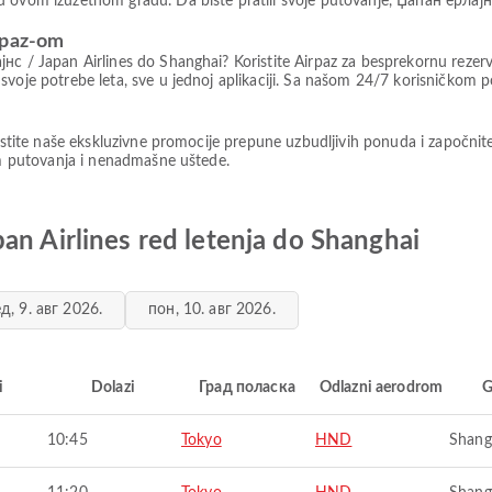
 ovom izuzetnom gradu. Da biste pratili svoje putovanje, Џапан ерлајнс
rpaz-om
с / Japan Airlines do Shanghai? Koristite Airpaz za besprekornu rezerva
 svoje potrebe leta, sve u jednoj aplikaciji. Sa našom 24/7 korisničko
ristite naše ekskluzivne promocije prepune uzbudljivih ponuda i započnit
vom putovanja i nenadmašne uštede.
an Airlines red letenja do Shanghai
д, 9. авг 2026.
пон, 10. авг 2026.
i
Dolazi
Град поласка
Odlazni aerodrom
G
10:45
Tokyo
HND
Shang