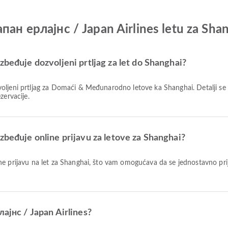
апан ерлајнс / Japan Airlines letu za Sha
zbeđuje dozvoljeni prtljag za let do Shanghai?
zervacije.
zbeđuje online prijavu za letove za Shanghai?
.
лајнс / Japan Airlines?