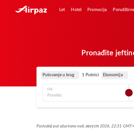
Let
Hotel
Promocija
Porudžbin
Pronađite jeftin
Putovanje u krug
Ekonomija
1 Putnici
Od
Poslednji put ažurirano na
6. август 2026. 22:31 GMT