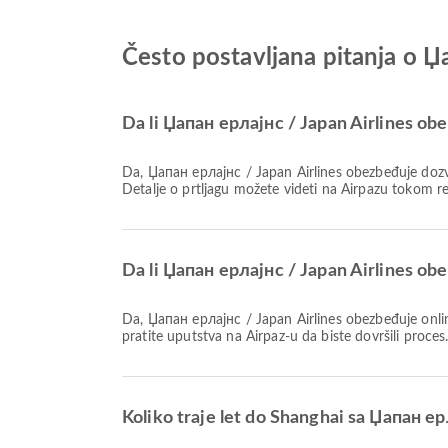
Često postavljana pitanja o Џ
Da li Џапан ерлајнс / Japan Airlines obe
Da, Џапан ерлајнс / Japan Airlines obezbeđuje dozvoljeni prtljag za Domaći & Međunarodno letove ka Shanghai. Detalji se razlikuju u zavisnosti od vrste karte i destinacije.
Detalje o prtljagu možete videti na Airpazu tokom re
Da li Џапан ерлајнс / Japan Airlines obe
Da, Џапан ерлајнс / Japan Airlines obezbeđuje online prijavu na let za Shanghai, što vam omogućava da se jednostavno prijavite za svoj let preko naše platforme. Jednostavno
pratite uputstva na Airpaz-u da biste dovršili proces
Koliko traje let do Shanghai sa Џапан ер