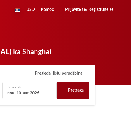
USD
Pomoć
Prijavite se/ Registrujte se
(JAL) ka Shanghai
Pregledaj listu porudžbina
Povratak
Pretraga
пон, 10. авг 2026.