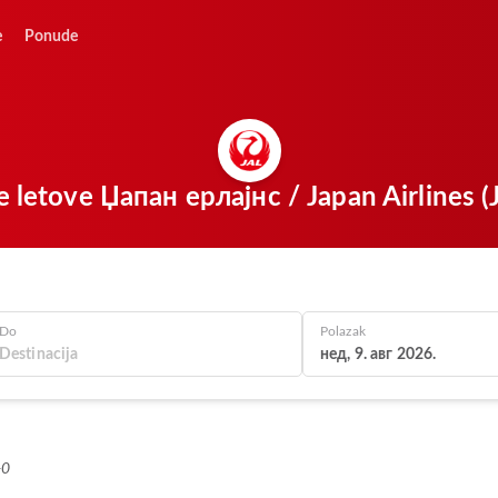
e
Ponude
e letove Џапан ерлајнс / Japan Airlines 
Do
Polazak
нед, 9. авг 2026.
+0