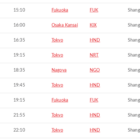
15:10
Fukuoka
FUK
Shang
16:00
Osaka Kansai
KIX
Shang
16:35
Tokyo
HND
Shang
19:15
Tokyo
NRT
Shang
18:35
Nagoya
NGO
Shang
19:45
Tokyo
HND
Shang
19:15
Fukuoka
FUK
Shang
21:55
Tokyo
HND
Shang
22:10
Tokyo
HND
Shang