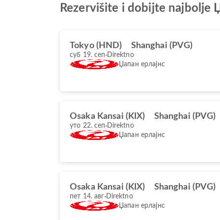
Rezervišite i dobijte najbolj
Tokyo (HND)
Shanghai (PVG)
суб 19. сеп
Direktno
Џапан ерлајнс
Osaka Kansai (KIX)
Shanghai (PVG)
уто 22. сеп
Direktno
Џапан ерлајнс
Osaka Kansai (KIX)
Shanghai (PVG)
пет 14. авг
Direktno
Џапан ерлајнс