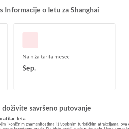
s Informacije o letu za Shanghai
Najniža tarifa mesec
Sep.
i doživite savršeno putovanje
ratilac leta
jim ikoničnim znamenitostima i živopisnim turističkim atrakcijama, ova d