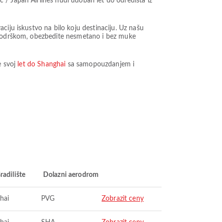
 / Japan Airlines nudi udoban let do odredišta iz
ciju iskustvo na bilo koju destinaciju. Uz našu
m podrškom, obezbedite nesmetano i bez muke
e svoj
let do Shanghai
sa samopouzdanjem i
radilište
Dolazni aerodrom
hai
PVG
Zobrazit ceny