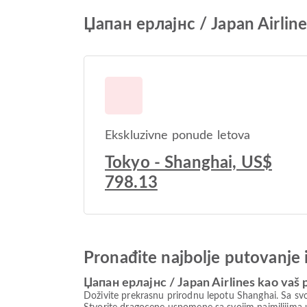
Џапан ерлајнс / Japan Airline
Ekskluzivne ponude letova
Tokyo - Shanghai, US$
798.13
Pronađite najbolje putovanje 
Џапан ерлајнс / Japan Airlines kao vaš p
Doživite prekrasnu prirodnu lepotu Shanghai. Sa svo