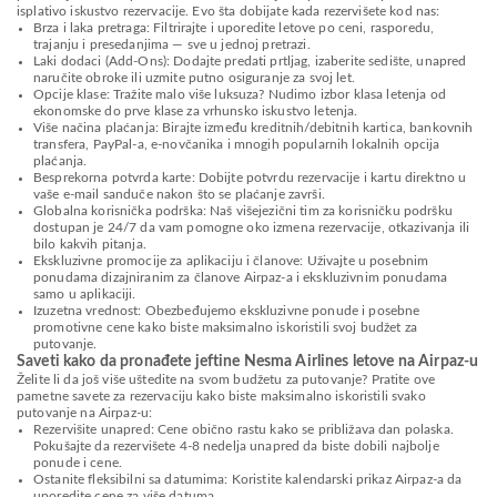
isplativo iskustvo rezervacije. Evo šta dobijate kada rezervišete kod nas:
Brza i laka pretraga: Filtrirajte i uporedite letove po ceni, rasporedu,
trajanju i presedanjima — sve u jednoj pretrazi.
Laki dodaci (Add-Ons): Dodajte predati prtljag, izaberite sedište, unapred
naručite obroke ili uzmite putno osiguranje za svoj let.
Opcije klase: Tražite malo više luksuza? Nudimo izbor klasa letenja od
ekonomske do prve klase za vrhunsko iskustvo letenja.
Više načina plaćanja: Birajte između kreditnih/debitnih kartica, bankovnih
transfera, PayPal-a, e-novčanika i mnogih popularnih lokalnih opcija
plaćanja.
Besprekorna potvrda karte: Dobijte potvrdu rezervacije i kartu direktno u
vaše e-mail sanduče nakon što se plaćanje završi.
Globalna korisnička podrška: Naš višejezični tim za korisničku podršku
dostupan je 24/7 da vam pomogne oko izmena rezervacije, otkazivanja ili
bilo kakvih pitanja.
Ekskluzivne promocije za aplikaciju i članove: Uživajte u posebnim
ponudama dizajniranim za članove Airpaz-a i ekskluzivnim ponudama
samo u aplikaciji.
Izuzetna vrednost: Obezbeđujemo ekskluzivne ponude i posebne
promotivne cene kako biste maksimalno iskoristili svoj budžet za
putovanje.
Saveti kako da pronađete jeftine Nesma Airlines letove na Airpaz-u
Želite li da još više uštedite na svom budžetu za putovanje? Pratite ove
pametne savete za rezervaciju kako biste maksimalno iskoristili svako
putovanje na Airpaz-u:
Rezervišite unapred: Cene obično rastu kako se približava dan polaska.
Pokušajte da rezervišete 4-8 nedelja unapred da biste dobili najbolje
ponude i cene.
Ostanite fleksibilni sa datumima: Koristite kalendarski prikaz Airpaz-a da
uporedite cene za više datuma.