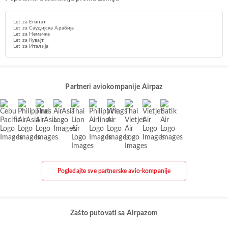
Let za Египат
Let za Саудијска Арабија
Let za Немачка
Let za Кувајт
Let za Италија
Partneri aviokompanije Airpaz
Pogledajte sve partnerske avio-kompanije
Zašto putovati sa Airpazom