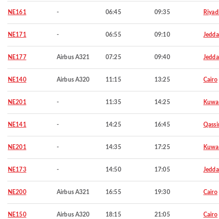
NE161
-
06:45
09:35
Riyad
NE171
-
06:55
09:10
Jedd
NE177
Airbus A321
07:25
09:40
Jedd
NE140
Airbus A320
11:15
13:25
Cairo
NE201
-
11:35
14:25
Kuwa
NE141
-
14:25
16:45
Qass
NE201
-
14:35
17:25
Kuwa
NE173
-
14:50
17:05
Jedd
NE200
Airbus A321
16:55
19:30
Cairo
NE150
Airbus A320
18:15
21:05
Cairo