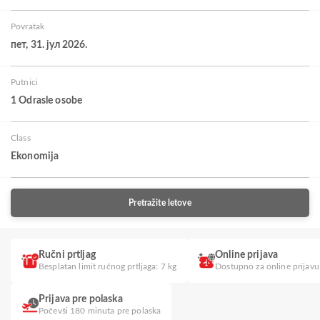
Povratak
пет, 31. јул 2026.
Putnici
1 Odrasle osobe
Class
Ekonomija
Pretražite letove
Ručni prtljag
Online prijava
Besplatan limit ručnog prtljaga: 7 kg
Dostupno za online prijavu
Prijava pre polaska
Počevši 180 minuta pre polaska