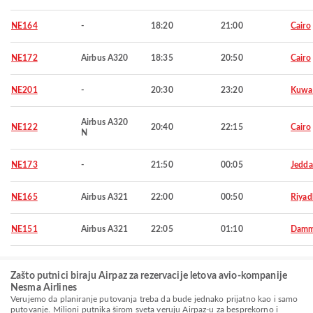
NE164
-
18:20
21:00
Cairo
NE172
Airbus A320
18:35
20:50
Cairo
NE201
-
20:30
23:20
Kuwa
Airbus A320
NE122
20:40
22:15
Cairo
N
NE173
-
21:50
00:05
Jedd
NE165
Airbus A321
22:00
00:50
Riyad
NE151
Airbus A321
22:05
01:10
Dam
Zašto putnici biraju Airpaz za rezervacije letova avio-kompanije
Nesma Airlines
Verujemo da planiranje putovanja treba da bude jednako prijatno kao i samo
putovanje. Milioni putnika širom sveta veruju Airpaz-u za besprekorno i