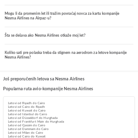
Mogu li da promenim let ili tražim povraćaj novca za kartu kompanije
Nesma Airlines na Airpaz-u?
Šta se dešava ako Nesma Airlines otkaže moj let?
Koliko sati pre polaska treba da stignem na aerodrom za letove kompanije
Nesma Airlines?
Još preporučenih letova sa Nesma Airlines
Popularna ruta avio-kompanije Nesma Airlines
Letovi od Riyadh do Cairo
Letovi od Cairo do Riyadh
Letovi od Kuwait do Cairo
Letovi od Istanbul do Cairo
Letovi od Düsseldorf do Hurghada
Letovi od Frankfurt Main do Hurghada
Letovi od Qassim do Cairo
Letovi od Dammam do Cairo
Letovi od Milan do Cairo
Letovi od Cairo do Kuwait