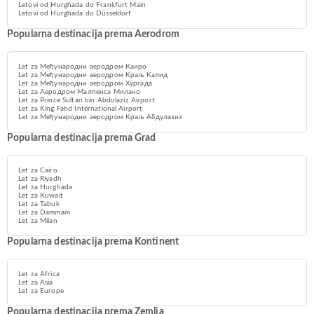
Letovi od Hurghada do Frankfurt Main
Letovi od Hurghada do Düsseldorf
Popularna destinacija prema Aerodrom
Let za Међународни аеродром Каиро
Let za Међународни аеродром Краљ Калид
Let za Међународни аеродром Хургада
Let za Аеродром Малпенса Милано
Let za Prince Sultan bin Abdulaziz Airport
Let za King Fahd International Airport
Let za Међународни аеродром Краљ Абдулазиз
Popularna destinacija prema Grad
Let za Cairo
Let za Riyadh
Let za Hurghada
Let za Kuwait
Let za Tabuk
Let za Dammam
Let za Milan
Popularna destinacija prema Kontinent
Let za Africa
Let za Asia
Let za Europe
Popularna destinacija prema Zemlja