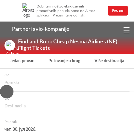
Dobijte mnoštvo ekskluzivnih
promotivnih ponuda samo na Airpaz
Preuzmi
aplikaciji. Preuzmite je odmah!
Partneri avio-kompanije
Find and Book Cheap Nesma Airlines (NE)
Flight Tickets
Jedan pravac
Putovanje u krug
Više destinacija
Od
Poreklo
Do
Destinacija
Polazak
чет, 30. јул 2026.