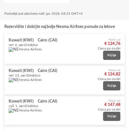
Poslednji put ažurirano na
8. јул 2026. 08:23 GMT+0
Rezervišite i dobijte najbolje Nesma Airlines ponude za letove
Kuwait (KWI)
Cairo (CAI)
Počni od
€ 124,76
чет 6. авг
Direktno
Cena po osobi
Nesma Airlines
Knjiga
Kuwait (KWI)
Cairo (CAI)
Počni od
€ 124,82
чет 13. авг
Direktno
Cena po osobi
Nesma Airlines
Knjiga
Kuwait (KWI)
Cairo (CAI)
Počni od
€ 147,48
суб 1. авг
Direktno
Cena po osobi
Nesma Airlines
Knjiga