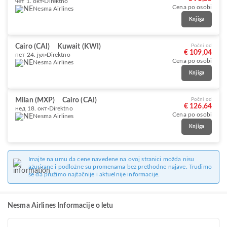
чет 1. окт
Direktno
Cena po osobi
Nesma Airlines
Knjiga
Cairo (CAI)
Kuwait (KWI)
Počni od
€ 109,04
пет 24. јул
Direktno
Cena po osobi
Nesma Airlines
Knjiga
Milan (MXP)
Cairo (CAI)
Počni od
€ 126,64
нед 18. окт
Direktno
Cena po osobi
Nesma Airlines
Knjiga
Imajte na umu da cene navedene na ovoj stranici možda nisu
ažurirane i podložne su promenama bez prethodne najave. Trudimo
se da pružimo najtačnije i aktuelnije informacije.
Nesma Airlines Informacije o letu