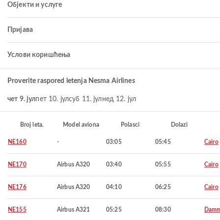
Објекти и услуге
Пријава
Услови коришћења
Proverite raspored letenja Nesma Airlines
чет 9. јул
пет 10. јул
суб 11. јул
нед 12. јул
Broj leta.
Model aviona
Polasci
Dolazi
NE160
-
03:05
05:45
Cairo
NE170
Airbus A320
03:40
05:55
Cairo
NE176
Airbus A320
04:10
06:25
Cairo
NE155
Airbus A321
05:25
08:30
Dam