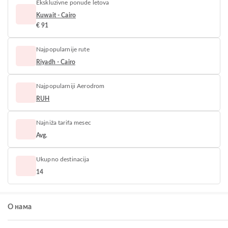
Ekskluzivne ponude letova
Kuwait - Cairo
€ 91
Najpopularnije rute
Riyadh - Cairo
Najpopularniji Aerodrom
RUH
Najniža tarifa mesec
Avg.
Ukupno destinacija
14
О нама