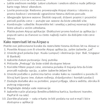
Letite sredinom nedelje: Letovi utorkom i sredom obično nude jeftinije
karte nego letovi vikendom.
Lovite promocije: Redovno proveravajte Airpaz stranicu i stranicu za
promo kodove i vremenski ograničene Nesma Airlines ponude.
Izbegavajte špiceve sezone: Školski raspusti, državni praznici i praznični
periodi podižu cene — putujte van sezone da biste uštedeli više.
Kombinujte i uštedite: Rezervišite let i smeštaj u jednoj rezervaciji kako
biste uživali u većim uštedama.
Platite putem Airpaz aplikacije: Ekskluzivni promo kodovi za aplikaciju i
popusti samo za članove su često najbolji način da dobijete niže cene
letova.
Kako rezervisati let na Airpaz-u
Pratite ove jednostavne korake da rezervišete Nesma Airlines let na Airpaz-u:
Posetite Airpaz.com ili otvorite Airpaz aplikaciju, zatim izaberite „Let“
Unesite grad polaska (npr. Kuala Lumpur) i destinaciju (npr. Bali, Singapur
ili Bankok)
Izaberite datum putovanja i broj putnika
Pritisnite „Pretraga“ da biste videli dostupne letove
Koristite filtere poput cene, vremena polaska ili trajanja leta da biste
pronašli najbolju opciju, a zatim izaberite željeni let
Unesite podatke o putnicima tačno onako kako su navedeni u pasošu ili
ličnoj karti (puno ime, datum rođenja, državljanstvo i kontakt podaci)
Dodajte dodatke ako su potrebni, poput prtljaga, izbora sedišta, obroka ili
putnog osiguranja
Pregledajte detalje vaše rezervacije
Izaberite način plaćanja (kreditna/debitna kartica, bankovni transfer,
PayPal ili na rate)
Završite plaćanje — vaša e-karta će biti poslata na vaš e-mail i biće
dostupna u aplikaciji