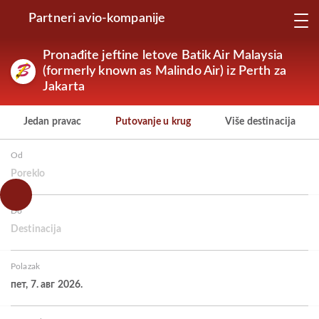
Partneri avio-kompanije
Pronađite jeftine letove Batik Air Malaysia
(formerly known as Malindo Air) iz Perth za
Jakarta
Jedan pravac
Putovanje u krug
Više destinacija
Od
Poreklo
Do
Destinacija
Polazak
пет, 7. авг 2026.