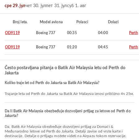
сре 29. јул
чет 30. јул
пет 31. јул
суб 1. авг
Broj leta.
Model aviona
Polasci
Dolazi
OD9119
Boeing 737
00:35
04:00
Perth
OD9119
Boeing 737
01:20
04:45
Perth
Često postavljana pitanja o Batik Air Malaysia letu od Perth do
Jakarta
Koliko traje let od Perth do Jakarta sa Batik Air Malaysia?
Trajanje leta od Perth do Jakarta sa Batik Air Malaysia iznosi približno 4ч 25м.
Da li Batik Air Malaysia obezbeđuje dozvoljeni prtljag za letove od Perth do
Jakarta?
Da, Batik Air Malaysia obezbeđuje dozvoljeni prtljag za Domaći &
Međunarodno letove od Perth do Jakarta. Detalji zavise od vrste karte i
destinacije. Detalje o prtljagu možete videti na Airpazu tokom rezervacije.