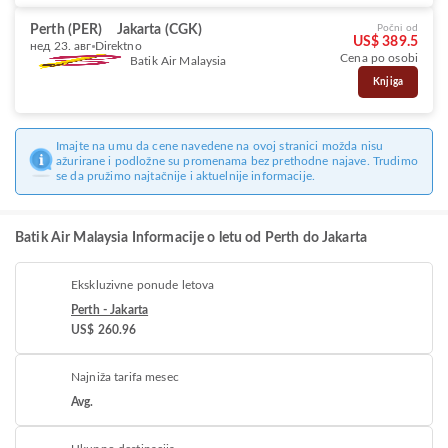
Perth (PER)
Jakarta (CGK)
Počni od
US$ 389.5
нед 23. авг
Direktno
Cena po osobi
Batik Air Malaysia
Knjiga
Imajte na umu da cene navedene na ovoj stranici možda nisu
ažurirane i podložne su promenama bez prethodne najave. Trudimo
se da pružimo najtačnije i aktuelnije informacije.
Batik Air Malaysia Informacije o letu od Perth do Jakarta
Ekskluzivne ponude letova
Perth - Jakarta
US$ 260.96
Najniža tarifa mesec
Avg.