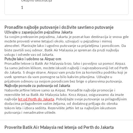
Ukupno destinacija
1
Pronađite najbolje putovanje i doživite savršeno putovanje
Uživajte u zapanjujućim pejzažima Jakarta
Sa svojim prekrasnim pejzažima, Jakarta je poznat kao destinacija iz snova gde
možete provesti vreme šetajući okolo, uživajući u pejzažima i mirnoj
atmosferi. Planirajte lako i ugodno putovanje sa prijateljima i porodicom. Da
biste završili svoj odmor, Batik Air Malaysia je spreman da pruži najbolju
uslugu i odvede vas od Jakarta.
Putujte lako i udobno sa Airpaz-om
Pronađite letove iz Batik Air Malaysia brzo, lako i povoljno uz pomoć Airpaz.
Sa samo jednim klikom, možete iskusiti najbolji i najnezaboravniji let od Perth
do Jakarta. S druge strane, Airpaz vam pruža tim za korisničku podršku koji je
uvek spreman da vam pomogne sa bilo kakvim pitanjima. Uživajte u
prijatnom odmoru sa svojom porodicom bez brige o planovima putovanja.
Najbolje ponude za putovanja od Jakarta
Nabavite jeftine letove samo sa Airpaz. Pronađite najbolje promocije i
rezervišite let sa Batik Air Malaysia lako. Kroz Airpaz, osiguravamo da imate
najbolje
let od Perth do Jakarta
. Poboljšajte svoje putovanje sa prilagodljivim
dodacima prilagođenim vašim željama, od dodatnog prtljaga do obroka
tokom leta i izbora sedišta. Rezervišite jeftin let sa najboljim iskustvom
putovanja i nenadmašne uštede.
Proverite Batik Air Malaysia red letenja od Perth do Jakarta