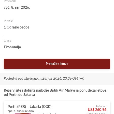
Povratak
суб, 8. авг 2026.
Putnici
1 Odrasle osobe
Class
Ekonomija
Pretražite letove
Poslednji put ažurirano na
28. јул 2026. 23:36 GMT+0
Rezervišite i dobijte najbolje Batik Air Malaysia ponude za letove
od Perth do Jakarta
Perth (PER)
Jakarta (CGK)
Počni od
US$ 260.96
сре 5. авг
Direktno