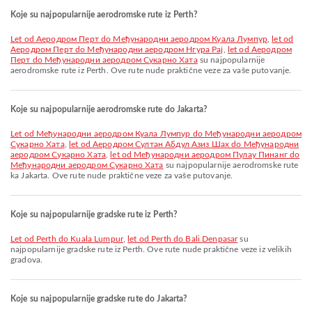
Koje su najpopularnije aerodromske rute iz Perth?
let od Аеродром Перт do Међународни аеродром Куала Лумпур
,
let od
Аеродром Перт do Међународни аеродром Нгура Рај
,
let od Аеродром
Перт do Међународни аеродром Сукарно Хата
su najpopularnije
aerodromske rute iz Perth. Ove rute nude praktične veze za vaše putovanje.
Koje su najpopularnije aerodromske rute do Jakarta?
let od Међународни аеродром Куала Лумпур do Међународни аеродром
Сукарно Хата
,
let od Aеродром Султан Абдул Азиз Шах do Међународни
аеродром Сукарно Хата
,
let od Међународни аеродром Пулау Пинанг do
Међународни аеродром Сукарно Хата
su najpopularnije aerodromske rute
ka Jakarta. Ove rute nude praktične veze za vaše putovanje.
Koje su najpopularnije gradske rute iz Perth?
let od Perth do Kuala Lumpur
,
let od Perth do Bali Denpasar
su
najpopularnije gradske rute iz Perth. Ove rute nude praktične veze iz velikih
gradova.
Koje su najpopularnije gradske rute do Jakarta?