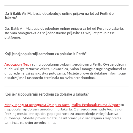
Da li Batik Air Malaysia obezbeđuje online prijavu na let od Perth do
Jakarta?
Da, Batik Air Malaysia obezbeđuje online prijavu za let od Perth do Jakarta,
što vam omogućava da se jednostavno prijavite za svoj let preko naše
platforme.
Koji je najpopularniji aerodrom za polaske iz Perth?
Аеродром Перт
su najpopularniji polazni aerodromi u Perth. Ovi aerodromi
nude Usluga razmene valuta, Čekaonica, Salon i mnoge druge pogodnosti za
unapređenje vašeg iskustva putovanja. Možete proveriti detaljne informacije
o sadržajima i rasporedu terminala na ovim aerodromima.
Koji je najpopularniji aerodrom za dolaske u Jakarta?
Међународни аеродром Сукарно Хата
,
Halim Perdanakusuma Airport
su
najpopularniji dolazni aerodromi u Jakarta. Ovi aerodromi nude Voz, Salon,
Parking mesta i mnoge druge pogodnosti za unapređenje vašeg iskustva
putovanja. Možete proveriti detaljne informacije o sadržajima i rasporedu
terminala na ovim aerodromima.