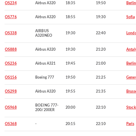
OS234
Airbus A320
18:35
19:50
Berlin
OS776
Airbus A320
18:55
19:30
Sofia
AIRBUS
OS338
19:30
22:40
Lond
A320NEO
OS888
Airbus A320
19:30
21:20
Antal
OS236
Airbus A321
19:45
21:00
Berlin
OS156
Boeing 777
19:50
21:25
Gene
OS298
Airbus A320
19:55
21:35
Bruss
BOEING 777-
OS968
20:00
22:10
Stoc
200/200ER
OS368
-
20:15
22:10
Paris