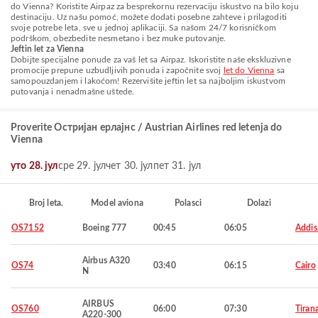
do Vienna? Koristite Airpaz za besprekornu rezervaciju iskustvo na bilo koju
destinaciju. Uz našu pomoć, možete dodati posebne zahteve i prilagoditi
svoje potrebe leta, sve u jednoj aplikaciji. Sa našom 24/7 korisničkom
podrškom, obezbedite nesmetano i bez muke putovanje.
Jeftin let za Vienna
Dobijte specijalne ponude za vaš let sa Airpaz. Iskoristite naše ekskluzivne
promocije prepune uzbudljivih ponuda i započnite svoj
let do Vienna
sa
samopouzdanjem i lakoćom! Rezervišite jeftin let sa najboljim iskustvom
putovanja i nenadmašne uštede.
Proverite Остријан ерлајнс / Austrian Airlines red letenja do
Vienna
уто 28. јул
сре 29. јул
чет 30. јул
пет 31. јул
Broj leta.
Model aviona
Polasci
Dolazi
OS7152
Boeing 777
00:45
06:05
Addis
Airbus A320
OS74
03:40
06:15
Cairo
N
AIRBUS
OS760
06:00
07:30
Tiran
A220-300