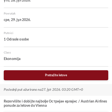
уто, 28. јул 2026.
Povratak
сре, 29. јул 2026.
Putnici
1 Odrasle osobe
Class
Ekonomija
Pretražite letove
Poslednji put ažurirano na
27. јул 2026. 03:20 GMT+0
Rezervišite i dobijte najbolje Остријан ерлајнс / Austrian Airlines
ponude za letove do Vienna