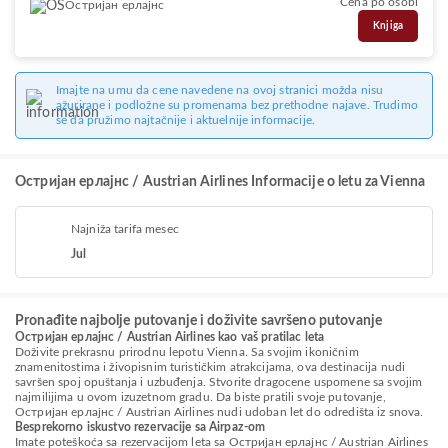
Cena po osobi
Остријан ерлајнс
Knjiga
Imajte na umu da cene navedene na ovoj stranici možda nisu
ažurirane i podložne su promenama bez prethodne najave. Trudimo
se da pružimo najtačnije i aktuelnije informacije.
Остријан ерлајнс / Austrian Airlines Informacije o letu za Vienna
Najniža tarifa mesec
Jul
Pronađite najbolje putovanje i doživite savršeno putovanje
Остријан ерлајнс / Austrian Airlines kao vaš pratilac leta
Doživite prekrasnu prirodnu lepotu Vienna. Sa svojim ikoničnim
znamenitostima i živopisnim turističkim atrakcijama, ova destinacija nudi
savršen spoj opuštanja i uzbuđenja. Stvorite dragocene uspomene sa svojim
najmilijima u ovom izuzetnom gradu. Da biste pratili svoje putovanje,
Остријан ерлајнс / Austrian Airlines nudi udoban let do odredišta iz snova.
Besprekorno iskustvo rezervacije sa Airpaz-om
Imate poteškoća sa rezervacijom leta sa Остријан ерлајнс / Austrian Airlines