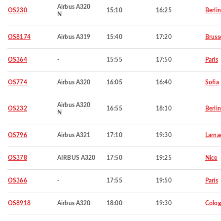
Airbus A320
OS230
15:10
16:25
Berlin
N
OS8174
Airbus A319
15:40
17:20
Bruss
OS364
-
15:55
17:50
Paris
OS774
Airbus A320
16:05
16:40
Sofia
Airbus A320
OS232
16:55
18:10
Berlin
N
OS796
Airbus A321
17:10
19:30
Larna
OS378
AIRBUS A320
17:50
19:25
Nice
OS366
-
17:55
19:50
Paris
OS8918
Airbus A320
18:00
19:30
Colo