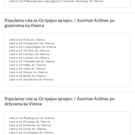
Letovi od Међународни аеродром Стокхолм Арланда do Vienna
Popularna ruta sa Остријан ерлајнс / Austrian Airlines po
gradovima ka Vienna
Letovi od Paris do Vienna
Letovi od Amsterdam do Vienna
Letovi od Copenhagen do Vienna
Letovi od Tel Aviv do Vienna
Letovi od Larnaca do Vienna
Letovi od London do Vienna
Letovi od Thessaloniki do Vienna
Letovi od Milan do Vienna
Letovi od Sofia do Vienna
Letovi od Venice do Vienna
Letovi od Berlin do Vienna
Letovi od Stockholm do Vienna
Popularna ruta sa Остријан ерлајнс / Austrian Airlines po
državama ka Vienna
Letovi od Француска do Vienna
Letovi od Италија do Vienna
Letovi od Немачка do Vienna
Letovi od Грчка do Vienna
Letovi od Холандија do Vienna