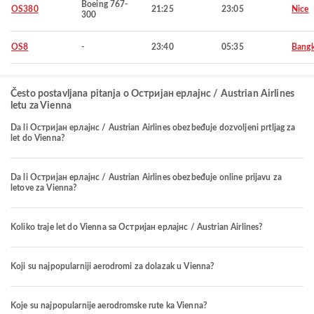
Boeing 767-
OS380
21:25
23:05
Nice
300
OS8
-
23:40
05:35
Bang
Često postavljana pitanja o Остријан ерлајнс / Austrian Airlines
letu za Vienna
Da li Остријан ерлајнс / Austrian Airlines obezbeđuje dozvoljeni prtljag za
let do Vienna?
Da li Остријан ерлајнс / Austrian Airlines obezbeđuje online prijavu za
letove za Vienna?
Koliko traje let do Vienna sa Остријан ерлајнс / Austrian Airlines?
Koji su najpopularniji aerodromi za dolazak u Vienna?
Koje su najpopularnije aerodromske rute ka Vienna?