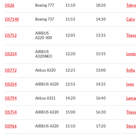
OS26
Boeing 777
11:10
18:20
Toky
OS7140
Boeing 737
11:55
14:30
Cairo
AIRBUS
OS752
12:05
13:35
Tiran
A220-300
AIRBUS
OS334
12:20
15:35
Lond
A320NEO
OS772
Airbus A320
12:25
13:00
Sofia
OS354
AIRBUS A320
12:55
14:35
Lyon
OS794
Airbus A321
14:20
16:40
Larna
OS754
AIRBUS A320
15:00
16:30
Tiran
OS966
AIRBUS A320
15:10
17:20
Stoc