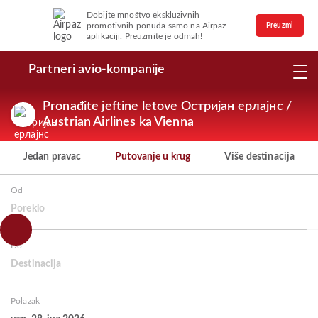
Dobijte mnoštvo ekskluzivnih
promotivnih ponuda samo na Airpaz
Preuzmi
aplikaciji. Preuzmite je odmah!
Partneri avio-kompanije
Pronađite jeftine letove Остријан ерлајнс /
Austrian Airlines ka Vienna
Jedan pravac
Putovanje u krug
Više destinacija
Od
Poreklo
Do
Destinacija
Polazak