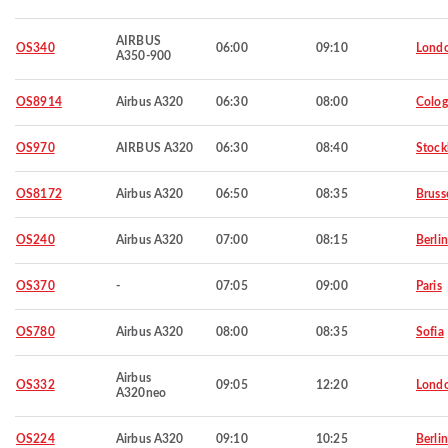
AIRBUS
OS340
06:00
09:10
Lond
A350-900
OS8914
Airbus A320
06:30
08:00
Colo
OS970
AIRBUS A320
06:30
08:40
Stoc
OS8172
Airbus A320
06:50
08:35
Bruss
OS240
Airbus A320
07:00
08:15
Berlin
OS370
-
07:05
09:00
Paris
OS780
Airbus A320
08:00
08:35
Sofia
Airbus
OS332
09:05
12:20
Lond
A320neo
OS224
Airbus A320
09:10
10:25
Berlin