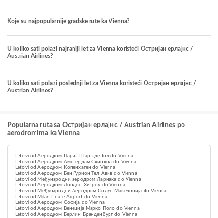
Koje su najpopularnije gradske rute ka Vienna?
U koliko sati polazi najraniji let za Vienna koristeći Остријан ерлајнс /
Austrian Airlines?
U koliko sati polazi poslednji let za Vienna koristeći Остријан ерлајнс /
Austrian Airlines?
Popularna ruta sa Остријан ерлајнс / Austrian Airlines po
aerodromima ka Vienna
Letovi od Aеродром Париз Шарл де Гол do Vienna
Letovi od Aеродром Амстердам Схипхол do Vienna
Letovi od Аеродром Копенхаген do Vienna
Letovi od Аеродром Бен Гурион Тел Авив do Vienna
Letovi od Међународни аеродром Ларнака do Vienna
Letovi od Аеродром Лондон Хитроу do Vienna
Letovi od Међународни Аеродром Солун Македонија do Vienna
Letovi od Milan Linate Airport do Vienna
Letovi od Аеродром Софија do Vienna
Letovi od Aеродром Венеција Марко Поло do Vienna
Letovi od Аеродром Берлин Бранденбург do Vienna