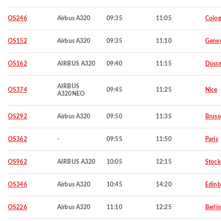
OS246
Airbus A320
09:35
11:05
Colo
OS152
Airbus A320
09:35
11:10
Gene
OS162
AIRBUS A320
09:40
11:15
Düsse
AIRBUS
OS374
09:45
11:25
Nice
A320NEO
OS292
Airbus A320
09:50
11:35
Bruss
OS362
-
09:55
11:50
Paris
OS962
AIRBUS A320
10:05
12:15
Stoc
OS346
Airbus A320
10:45
14:20
Edinb
OS226
Airbus A320
11:10
12:25
Berlin