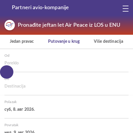
Partneri avio-kompanije
Pronađite jeftan let Air Peace iz LOS u ENU
Jedan pravac
Putovanje u krug
Više destinacija
Od
Poreklo
Do
Destinacija
Polazak
суб, 8. авг 2026.
Povratak
нед, 9. авг 2026.