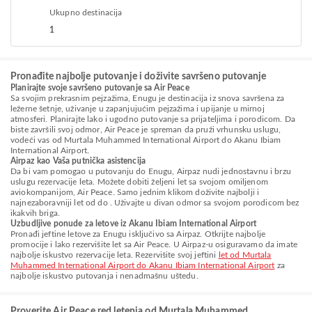
Ukupno destinacija
1
Pronađite najbolje putovanje i doživite savršeno putovanje
Planirajte svoje savršeno putovanje sa Air Peace
Sa svojim prekrasnim pejzažima, Enugu je destinacija iz snova savršena za
ležerne šetnje, uživanje u zapanjujućim pejzažima i upijanje u mirnoj
atmosferi. Planirajte lako i ugodno putovanje sa prijateljima i porodicom. Da
biste završili svoj odmor, Air Peace je spreman da pruži vrhunsku uslugu,
vodeći vas od Murtala Muhammed International Airport do Akanu Ibiam
International Airport.
Airpaz kao Vaša putnička asistencija
Da bi vam pomogao u putovanju do Enugu, Airpaz nudi jednostavnu i brzu
uslugu rezervacije leta. Možete dobiti željeni let sa svojom omiljenom
aviokompanijom, Air Peace. Samo jednim klikom doživite najbolji i
najnezaboravniji let od do . Uživajte u divan odmor sa svojom porodicom bez
ikakvih briga.
Uzbudljive ponude za letove iz Akanu Ibiam International Airport
Pronađi jeftine letove za Enugu isključivo sa Airpaz. Otkrijte najbolje
promocije i lako rezervišite let sa Air Peace. U Airpaz-u osiguravamo da imate
najbolje iskustvo rezervacije leta. Rezervišite svoj jeftini
let od Murtala
Muhammed International Airport do Akanu Ibiam International Airport
za
najbolje iskustvo putovanja i nenadmašnu uštedu.
Proverite Air Peace red letenja od Murtala Muhammed