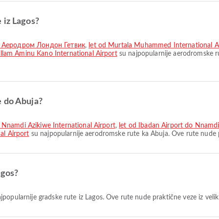
 iz Lagos?
 do Аеродром Лондон Гетвик
,
let od Murtala Muhammed International Ai
lam Aminu Kano International Airport
su najpopularnije aerodromske ru
e do Abuja?
 Nnamdi Azikiwe International Airport
,
let od Ibadan Airport do Nnamdi 
al Airport
su najpopularnije aerodromske rute ka Abuja. Ove rute nude p
agos?
jpopularnije gradske rute iz Lagos. Ove rute nude praktične veze iz velik