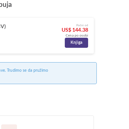
buja
Počni od
BV)
US$ 144.38
Cena po osobi
Knjiga
ave. Trudimo se da pružimo