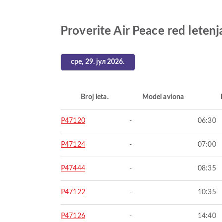
Proverite Air Peace red leten
сре, 29. јул 2026.
Broj leta.
Model aviona
P47120
-
06:30
P47124
-
07:00
P47444
-
08:35
P47122
-
10:35
P47126
-
14:40