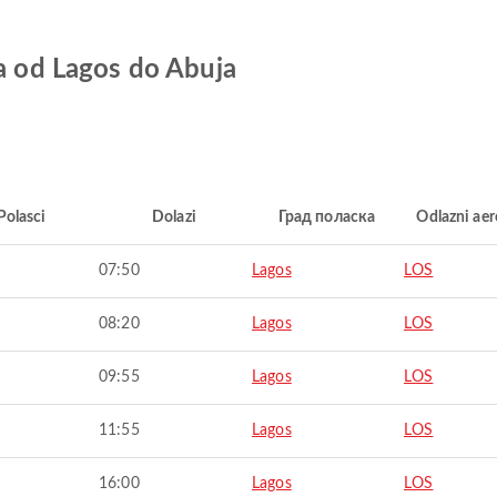
ja od Lagos do Abuja
Polasci
Dolazi
Град поласка
Odlazni ae
07:50
Lagos
LOS
08:20
Lagos
LOS
09:55
Lagos
LOS
11:55
Lagos
LOS
16:00
Lagos
LOS