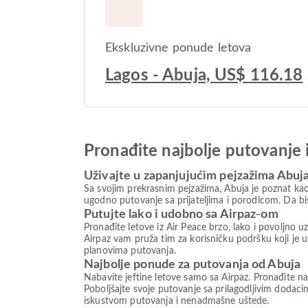
Ekskluzivne ponude letova
Lagos - Abuja, US$ 116.18
Pronađite najbolje putovanje 
Uživajte u zapanjujućim pejzažima Abuj
Sa svojim prekrasnim pejzažima, Abuja je poznat kao d
ugodno putovanje sa prijateljima i porodicom. Da bis
Putujte lako i udobno sa Airpaz-om
Pronađite letove iz Air Peace brzo, lako i povoljno u
Airpaz vam pruža tim za korisničku podršku koji j
planovima putovanja.
Najbolje ponude za putovanja od Abuja
Nabavite jeftine letove samo sa Airpaz. Pronađite naj
Poboljšajte svoje putovanje sa prilagodljivim dodaci
iskustvom putovanja i nenadmašne uštede.