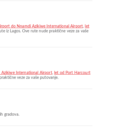
rport do Nnamdi Azikiwe International Airport
,
let
te iz Lagos. Ove rute nude praktične veze za vaše
Azikiwe International Airport
,
let od Port Harcourt
raktične veze za vaše putovanje.
ih gradova.