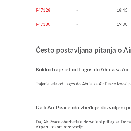
P47128
-
18:45
P47130
-
19:00
Često postavljana pitanja o A
Koliko traje let od Lagos do Abuja sa Ai
Trajanje leta od Lagos do Abuja sa Air Peace iznosi 
Da li Air Peace obezbeđuje dozvoljeni pr
Da, Air Peace obezbeđuje dozvoljeni prtljag za Domaći & Međunarodno letove od Lagos do Abuja. Detalji zavise od vrste karte i destinacije. Detalje o prtljagu možete videti na
Airpazu tokom rezervacije.