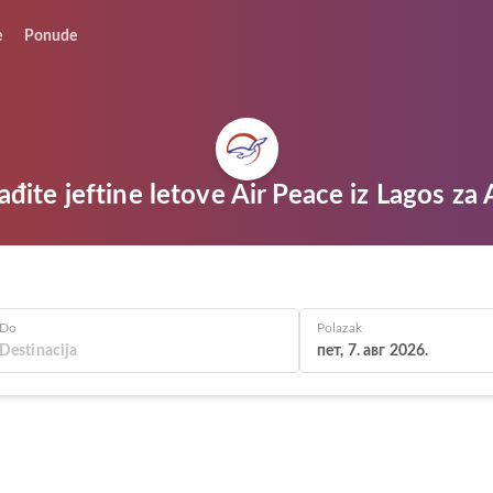
e
Ponude
đite jeftine letove Air Peace iz Lagos za
Do
Polazak
пет, 7. авг 2026.