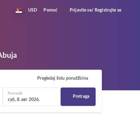
USD
Pomoć
Prijavite se/ Registrujte se
 Abuja
Pregledaj listu porudžbina
Povratak
Pretraga
суб, 8. авг 2026.