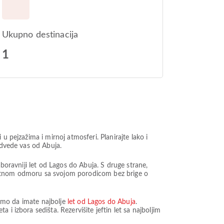
Ukupno destinacija
1
u pejzažima i mirnoj atmosferi. Planirajte lako i
odvede vas od Abuja.
aboravniji let od Lagos do Abuja. S druge strane,
ijatnom odmoru sa svojom porodicom bez brige o
vamo da imate najbolje
let od Lagos do Abuja
.
i izbora sedišta. Rezervišite jeftin let sa najboljim