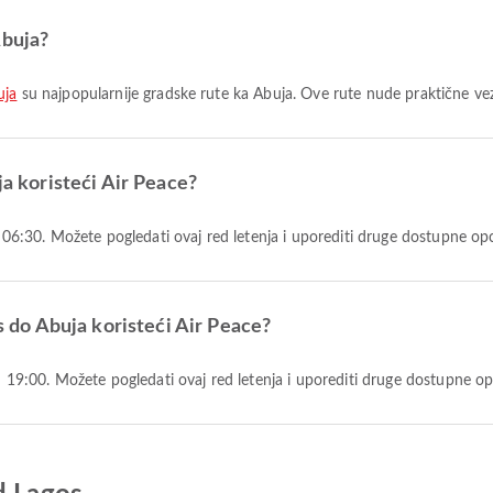
Abuja?
uja
su najpopularnije gradske rute ka Abuja. Ove rute nude praktične veze
ja koristeći Air Peace?
 u 06:30. Možete pogledati ovaj red letenja i uporediti druge dostupne opc
os do Abuja koristeći Air Peace?
 u 19:00. Možete pogledati ovaj red letenja i uporediti druge dostupne op