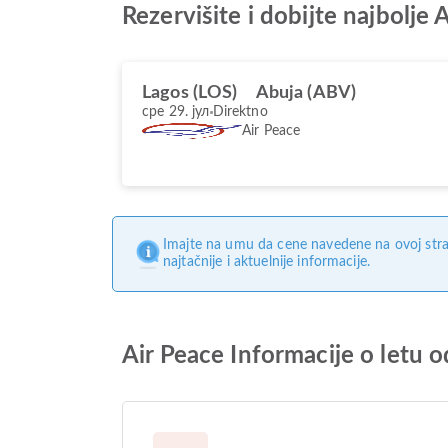
Rezervišite i dobijte najbolj
Lagos (LOS)
Abuja (ABV)
сре 29. јул
Direktno
Air Peace
Imajte na umu da cene navedene na ovoj stra
najtačnije i aktuelnije informacije.
Air Peace Informacije o letu 