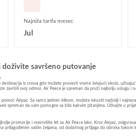
Najniža tarifa mesec
Jul
i doživite savršeno putovanje
a
estinacija iz snova gde možete provesti vreme šetajući okolo, uživajući 
te završili svoj odmor, Air Peace je spreman da pruži najbolju uslugu i 
z pomoć Airpaz. Sa samo jednim klikom, možete iskusiti najbolji i najnez
e uvek spreman da vam pomogne sa bilo kakvim pitanjima. Uživajte u pr
bolje promocije i rezervišite let sa Air Peace lako. Kroz Airpaz, osigura
ma prilagođenim vašim željama, od dodatnog prtljaga do obroka tokom leta 