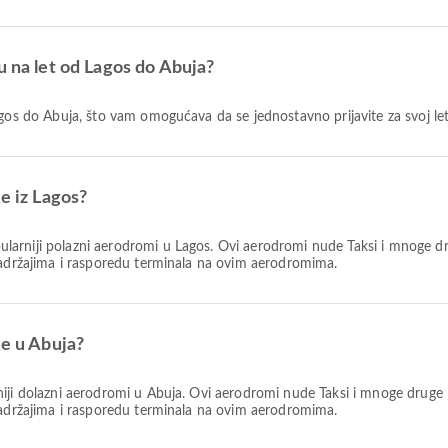
u na let od Lagos do Abuja?
Lagos do Abuja, što vam omogućava da se jednostavno prijavite za svoj le
e iz Lagos?
ularniji polazni aerodromi u Lagos. Ovi aerodromi nude Taksi i mnoge d
sadržajima i rasporedu terminala na ovim aerodromima.
ke u Abuja?
iji dolazni aerodromi u Abuja. Ovi aerodromi nude Taksi i mnoge druge
sadržajima i rasporedu terminala na ovim aerodromima.