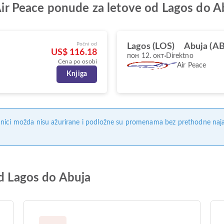
e Air Peace ponude za letove od Lagos do A
Počni od
Lagos (LOS)
Abuja (A
US$ 116.18
пон 12. окт
Direktno
Cena po osobi
Air Peace
Knjiga
nici možda nisu ažurirane i podložne su promenama bez prethodne naj
od Lagos do Abuja