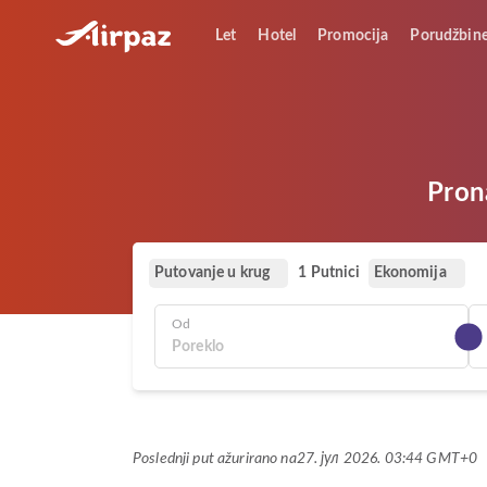
Let
Hotel
Promocija
Porudžbin
Prona
Putovanje u krug
Ekonomija
1 Putnici
Od
Poslednji put ažurirano na
27. јул 2026. 03:44 GMT+0