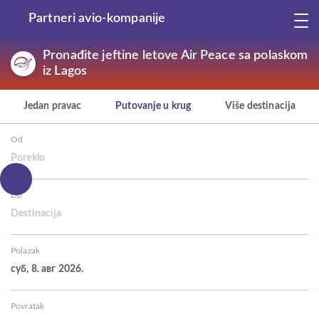
Partneri avio-kompanije
Pronađite jeftine letove Air Peace sa polaskom
iz Lagos
Jedan pravac
Putovanje u krug
Više destinacija
Od
Poreklo
Do
Destinacija
Polazak
суб, 8. авг 2026.
Povratak