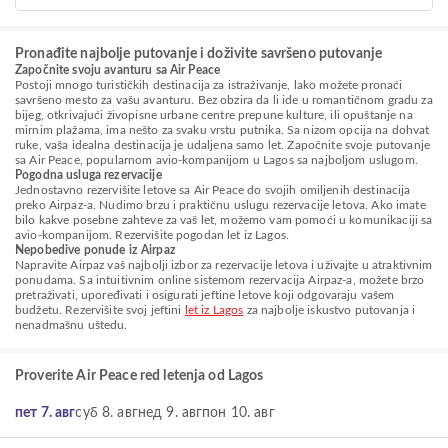
Pronađite najbolje putovanje i doživite savršeno putovanje
Započnite svoju avanturu sa Air Peace
Postoji mnogo turističkih destinacija za istraživanje, lako možete pronaći
savršeno mesto za vašu avanturu. Bez obzira da li ide u romantičnom gradu za
bijeg, otkrivajući živopisne urbane centre prepune kulture, ili opuštanje na
mirnim plažama, ima nešto za svaku vrstu putnika. Sa nizom opcija na dohvat
ruke, vaša idealna destinacija je udaljena samo let. Započnite svoje putovanje
sa Air Peace, popularnom avio-kompanijom u Lagos sa najboljom uslugom.
Pogodna usluga rezervacije
Jednostavno rezervišite letove sa Air Peace do svojih omiljenih destinacija
preko Airpaz-a. Nudimo brzu i praktičnu uslugu rezervacije letova. Ako imate
bilo kakve posebne zahteve za vaš let, možemo vam pomoći u komunikaciji sa
avio-kompanijom. Rezervišite pogodan let iz Lagos.
Nepobedive ponude iz Airpaz
Napravite Airpaz vaš najbolji izbor za rezervacije letova i uživajte u atraktivnim
ponudama. Sa intuitivnim online sistemom rezervacija Airpaz-a, možete brzo
pretraživati, upoređivati i osigurati jeftine letove koji odgovaraju vašem
budžetu. Rezervišite svoj jeftini
let iz Lagos
za najbolje iskustvo putovanja i
nenadmašnu uštedu.
Proverite Air Peace red letenja od Lagos
пет 7. авг
суб 8. авг
нед 9. авг
пон 10. авг