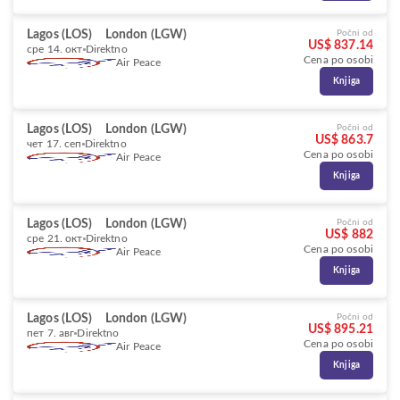
Lagos (LOS)
London (LGW)
Počni od
US$ 837.14
сре 14. окт
Direktno
Cena po osobi
Air Peace
Knjiga
Lagos (LOS)
London (LGW)
Počni od
US$ 863.7
чет 17. сеп
Direktno
Cena po osobi
Air Peace
Knjiga
Lagos (LOS)
London (LGW)
Počni od
US$ 882
сре 21. окт
Direktno
Cena po osobi
Air Peace
Knjiga
Lagos (LOS)
London (LGW)
Počni od
US$ 895.21
пет 7. авг
Direktno
Cena po osobi
Air Peace
Knjiga