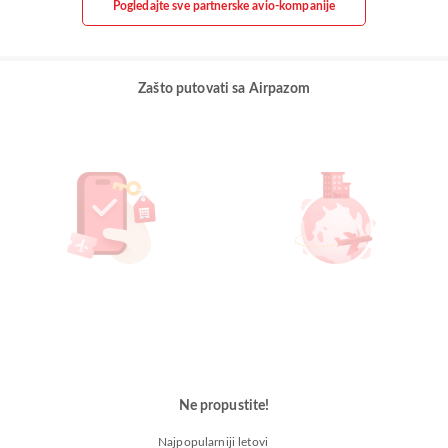
Pogledajte sve partnerske avio-kompanije
Zašto putovati sa Airpazom
Ne propustite!
Najpopularniji letovi