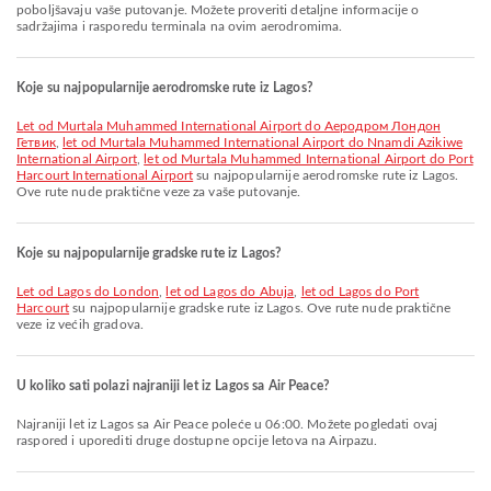
poboljšavaju vaše putovanje. Možete proveriti detaljne informacije o
sadržajima i rasporedu terminala na ovim aerodromima.
Koje su najpopularnije aerodromske rute iz Lagos?
let od Murtala Muhammed International Airport do Аеродром Лондон
Гетвик
,
let od Murtala Muhammed International Airport do Nnamdi Azikiwe
International Airport
,
let od Murtala Muhammed International Airport do Port
Harcourt International Airport
su najpopularnije aerodromske rute iz Lagos.
Ove rute nude praktične veze za vaše putovanje.
Koje su najpopularnije gradske rute iz Lagos?
let od Lagos do London
,
let od Lagos do Abuja
,
let od Lagos do Port
Harcourt
su najpopularnije gradske rute iz Lagos. Ove rute nude praktične
veze iz većih gradova.
U koliko sati polazi najraniji let iz Lagos sa Air Peace?
Najraniji let iz Lagos sa Air Peace poleće u 06:00. Možete pogledati ovaj
raspored i uporediti druge dostupne opcije letova na Airpazu.