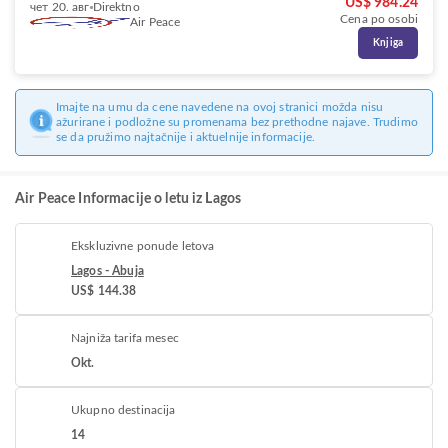
US$ 984.24
чет 20. авг
Direktno
Cena po osobi
Air Peace
Knjiga
Imajte na umu da cene navedene na ovoj stranici možda nisu
ažurirane i podložne su promenama bez prethodne najave. Trudimo
se da pružimo najtačnije i aktuelnije informacije.
Air Peace Informacije o letu iz Lagos
Ekskluzivne ponude letova
Lagos - Abuja
US$ 144.38
Najniža tarifa mesec
Okt.
Ukupno destinacija
14