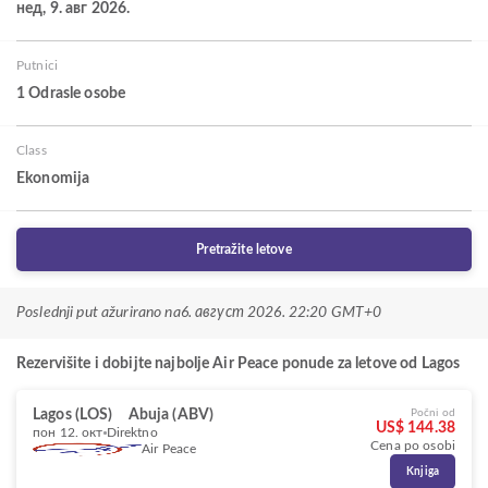
нед, 9. авг 2026.
Putnici
1 Odrasle osobe
Class
Ekonomija
Pretražite letove
Poslednji put ažurirano na
6. август 2026. 22:20 GMT+0
Rezervišite i dobijte najbolje Air Peace ponude za letove od Lagos
Lagos (LOS)
Abuja (ABV)
Počni od
US$ 144.38
пон 12. окт
Direktno
Cena po osobi
Air Peace
Knjiga