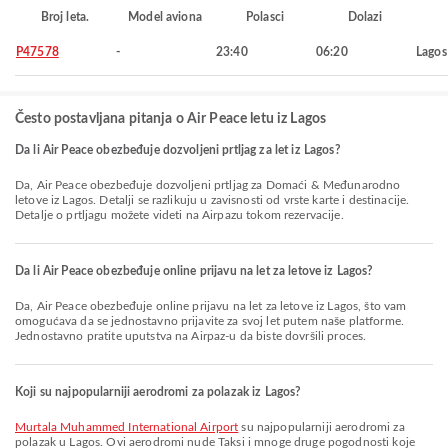
Broj leta.
Model aviona
Polasci
Dolazi
P47578
-
23:40
06:20
Lagos
Često postavljana pitanja o Air Peace letu iz Lagos
Da li Air Peace obezbeđuje dozvoljeni prtljag za let iz Lagos?
Da, Air Peace obezbeđuje dozvoljeni prtljag za Domaći & Međunarodno
letove iz Lagos. Detalji se razlikuju u zavisnosti od vrste karte i destinacije.
Detalje o prtljagu možete videti na Airpazu tokom rezervacije.
Da li Air Peace obezbeđuje online prijavu na let za letove iz Lagos?
Da, Air Peace obezbeđuje online prijavu na let za letove iz Lagos, što vam
omogućava da se jednostavno prijavite za svoj let putem naše platforme.
Jednostavno pratite uputstva na Airpaz-u da biste dovršili proces.
Koji su najpopularniji aerodromi za polazak iz Lagos?
Murtala Muhammed International Airport
su najpopularniji aerodromi za
polazak u Lagos. Ovi aerodromi nude Taksi i mnoge druge pogodnosti koje