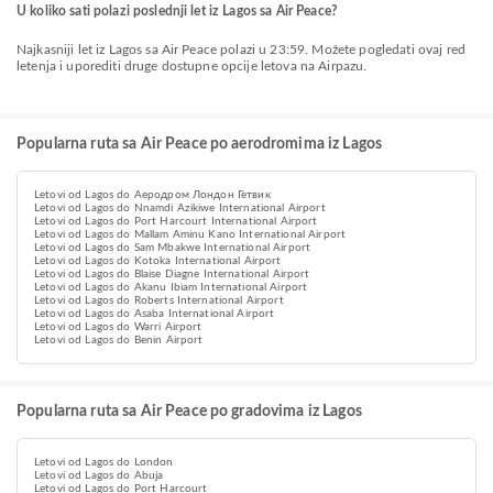
U koliko sati polazi poslednji let iz Lagos sa Air Peace?
Najkasniji let iz Lagos sa Air Peace polazi u 23:59. Možete pogledati ovaj red
letenja i uporediti druge dostupne opcije letova na Airpazu.
Popularna ruta sa Air Peace po aerodromima iz Lagos
Letovi od Lagos do Аеродром Лондон Гетвик
Letovi od Lagos do Nnamdi Azikiwe International Airport
Letovi od Lagos do Port Harcourt International Airport
Letovi od Lagos do Mallam Aminu Kano International Airport
Letovi od Lagos do Sam Mbakwe International Airport
Letovi od Lagos do Kotoka International Airport
Letovi od Lagos do Blaise Diagne International Airport
Letovi od Lagos do Akanu Ibiam International Airport
Letovi od Lagos do Roberts International Airport
Letovi od Lagos do Asaba International Airport
Letovi od Lagos do Warri Airport
Letovi od Lagos do Benin Airport
Popularna ruta sa Air Peace po gradovima iz Lagos
Letovi od Lagos do London
Letovi od Lagos do Abuja
Letovi od Lagos do Port Harcourt