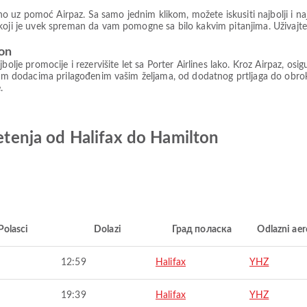
ljno uz pomoć Airpaz. Sa samo jednim klikom, možete iskusiti najbolji i n
 koji je uvek spreman da vam pomogne sa bilo kakvim pitanjima. Uživa
ton
bolje promocije i rezervišite let sa Porter Airlines lako. Kroz Airpaz, o
ivim dodacima prilagođenim vašim željama, od dodatnog prtljaga do obroka 
.
letenja od Halifax do Hamilton
Polasci
Dolazi
Град поласка
Odlazni ae
12:59
Halifax
YHZ
19:39
Halifax
YHZ