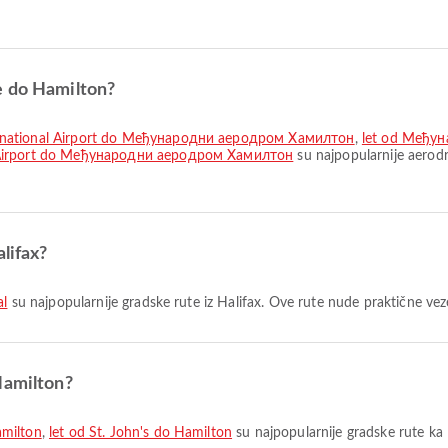
e do Hamilton?
ernational Airport do Међународни аеродром Хамилтон
,
let od Међу
al Airport do Међународни аеродром Хамилтон
su najpopularnije aerod
lifax?
al
su najpopularnije gradske rute iz Halifax. Ove rute nude praktične veze
Hamilton?
milton
,
let od St. John's do Hamilton
su najpopularnije gradske rute ka 