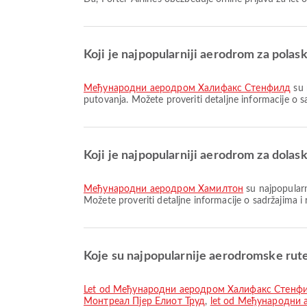
Koji je najpopularniji aerodrom za polask
Међународни аеродром Халифакс Стенфилд
su 
putovanja. Možete proveriti detaljne informacije o 
Koji je najpopularniji aerodrom za dolas
Међународни аеродром Хамилтон
su najpopularn
Možete proveriti detaljne informacije o sadržajima 
Koje su najpopularnije aerodromske rute
let od Међународни аеродром Халифакс Стенфилд 
Монтреал Пјер Елиот Труд
,
let od Међународни