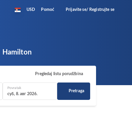
USD
Pomoć
Prijavite se/ Registrujte se
za Hamilton
Pregledaj listu porudžbina
Povratak
Pretraga
суб, 8. авг 2026.