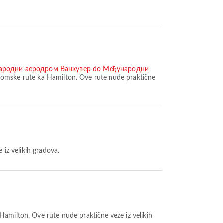
народни аеродром Ванкувер do Међународни
romske rute ka Hamilton. Ove rute nude praktične
 iz velikih gradova.
Hamilton. Ove rute nude praktične veze iz velikih