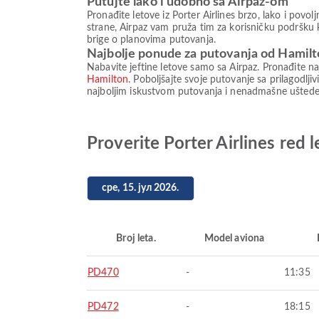
Putujte lako i udobno sa Airpaz-om
Pronađite letove iz Porter Airlines brzo, lako i povo
strane, Airpaz vam pruža tim za korisničku podršku
brige o planovima putovanja.
Najbolje ponude za putovanja od Hamil
Nabavite jeftine letove samo sa Airpaz. Pronađite naj
Hamilton
. Poboljšajte svoje putovanje sa prilagodlj
najboljim iskustvom putovanja i nenadmašne uštede
Proverite Porter Airlines red 
сре, 15. јул 2026.
Broj leta.
Model aviona
PD470
-
11:35
PD472
-
18:15