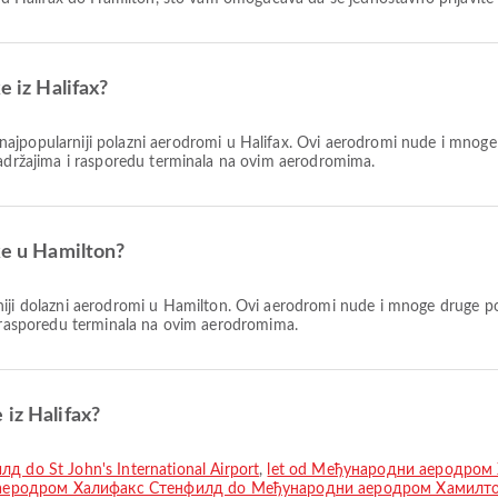
e iz Halifax?
najpopularniji polazni aerodromi u Halifax. Ovi aerodromi nude i mnog
sadržajima i rasporedu terminala na ovim aerodromima.
ke u Hamilton?
iji dolazni aerodromi u Hamilton. Ovi aerodromi nude i mnoge druge p
i rasporedu terminala na ovim aerodromima.
 iz Halifax?
do St John's International Airport
,
let od Међународни аеродром
 аеродром Халифакс Стенфилд do Међународни аеродром Хамилт