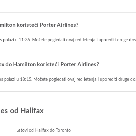
amilton koristeći Porter Airlines?
nes polazi u 11:35. Možete pogledati ovaj red letenja i uporediti druge do
fax do Hamilton koristeći Porter Airlines?
nes polazi u 18:15. Možete pogledati ovaj red letenja i uporediti druge d
nes od Halifax
Letovi od Halifax do Toronto