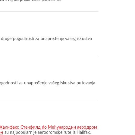
e druge pogodnosti za unapređenje vašeg iskustva
ogodnosti za unapređenje vašeg iskustva putovanja.
 Халифакс Стенфилд do Међународни аеродром
он
su najpopularnije aerodromske rute iz Halifax.