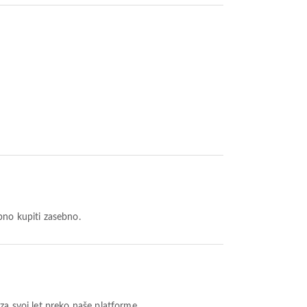
bno kupiti zasebno.
za svoj let preko naše platforme.