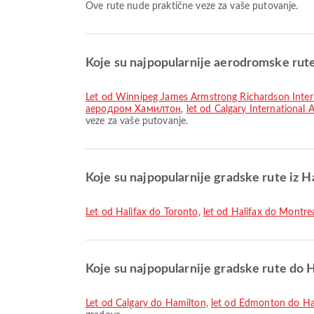
Ove rute nude praktične veze za vaše putovanje.
Koje su najpopularnije aerodromske rut
let od Winnipeg James Armstrong Richardson Int
аеродром Хамилтон
,
let od Calgary Internation
veze za vaše putovanje.
Koje su najpopularnije gradske rute iz Ha
let od Halifax do Toronto
,
let od Halifax do Montre
Koje su najpopularnije gradske rute do 
let od Calgary do Hamilton
,
let od Edmonton do Ha