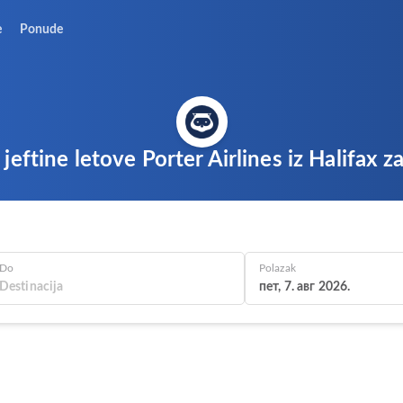
e
Ponude
jeftine letove Porter Airlines iz Halifax 
Do
Polazak
пет, 7. авг 2026.