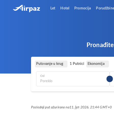
Let
Hotel
Promocija
Porudžbin
Pronađite 
Putovanje u krug
Ekonomija
1 Putnici
Od
Poslednji put ažurirano na
11. јул 2026. 21:44 GMT+0