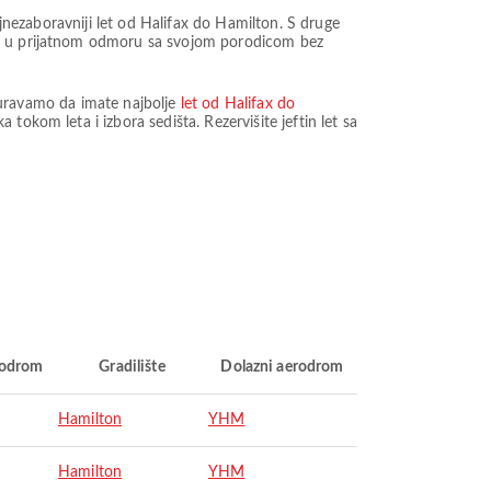
ajnezaboravniji let od Halifax do Hamilton. S druge
jte u prijatnom odmoru sa svojom porodicom bez
siguravamo da imate najbolje
let od Halifax do
tokom leta i izbora sedišta. Rezervišite jeftin let sa
rodrom
Gradilište
Dolazni aerodrom
Hamilton
YHM
Hamilton
YHM