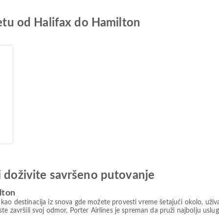
letu od Halifax do Hamilton
i doživite savršeno putovanje
lton
ao destinacija iz snova gde možete provesti vreme šetajući okolo, uživaju
te završili svoj odmor, Porter Airlines je spreman da pruži najbolju usl