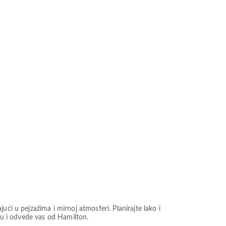
ći u pejzažima i mirnoj atmosferi. Planirajte lako i
ugu i odvede vas od Hamilton.