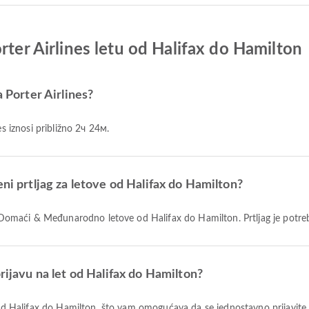
rter Airlines letu od Halifax do Hamilton
a Porter Airlines?
es iznosi približno 2ч 24м.
eni prtljag za letove od Halifax do Hamilton?
 za Domaći & Međunarodno letove od Halifax do Hamilton. Prtljag je potre
rijavu na let od Halifax do Hamilton?
et od Halifax do Hamilton, što vam omogućava da se jednostavno prijavite 