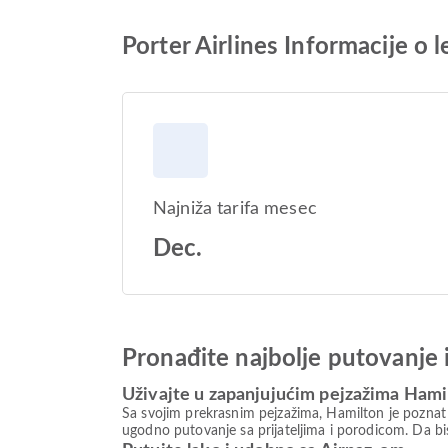
Porter Airlines Informacije o 
Najniža tarifa mesec
Dec.
Pronađite najbolje putovanje 
Uživajte u zapanjujućim pejzažima Hami
Sa svojim prekrasnim pejzažima, Hamilton je poznat k
ugodno putovanje sa prijateljima i porodicom. Da bis