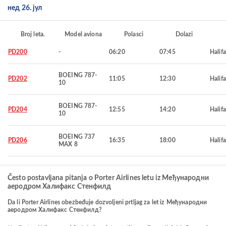
нед 26. јул
Broj leta.
Model aviona
Polasci
Dolazi
PD200
-
06:20
07:45
Halif
BOEING 787-
PD202
11:05
12:30
Halif
10
BOEING 787-
PD204
12:55
14:20
Halif
10
BOEING 737
PD206
16:35
18:00
Halif
MAX 8
Često postavljana pitanja o Porter Airlines letu iz Међународни
аеродром Халифакс Стенфилд
Da li Porter Airlines obezbeđuje dozvoljeni prtljag za let iz Међународни
аеродром Халифакс Стенфилд?