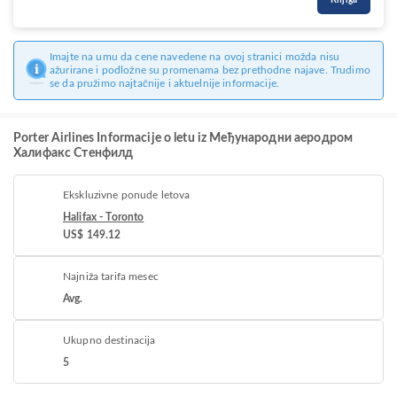
Knjiga
Imajte na umu da cene navedene na ovoj stranici možda nisu
ažurirane i podložne su promenama bez prethodne najave. Trudimo
se da pružimo najtačnije i aktuelnije informacije.
Porter Airlines Informacije o letu iz Међународни аеродром
Халифакс Стенфилд
Ekskluzivne ponude letova
Halifax - Toronto
US$ 149.12
Najniža tarifa mesec
Avg.
Ukupno destinacija
5