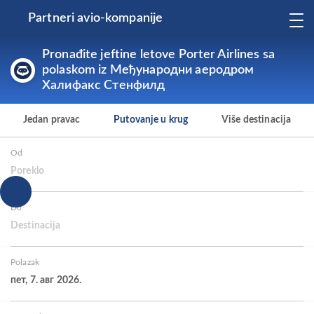
Partneri avio-kompanije
Pronađite jeftine letove Porter Airlines sa
polaskom iz Међународни аеродром
Халифакс Стенфилд
Jedan pravac
Putovanje u krug
Više destinacija
Od
Poreklo
Do
Destinacija
Polazak
пет, 7. авг 2026.