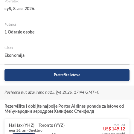
Povratak
суб, 8. авг 2026.
Putnici
1 Odrasle osobe
Class
Ekonomija
Pretražite letove
Poslednji put ažurirano na
25. јул 2026. 17:44 GMT+0
Rezervišite i dobijte najbolje Porter Airlines ponude za letove od
Међународни аеродром Халифакс Стенфилд
Halifax (YHZ)
Toronto (YYZ)
Počni od
US$ 149.12
нед 16. авг
Direktno