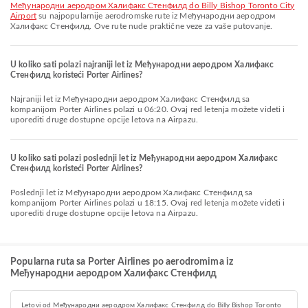
Међународни аеродром Халифакс Стенфилд do Billy Bishop Toronto City
Airport
su najpopularnije aerodromske rute iz Међународни аеродром
Халифакс Стенфилд. Ove rute nude praktične veze za vaše putovanje.
U koliko sati polazi najraniji let iz Међународни аеродром Халифакс
Стенфилд koristeći Porter Airlines?
Najraniji let iz Међународни аеродром Халифакс Стенфилд sa
kompanijom Porter Airlines polazi u 06:20. Ovaj red letenja možete videti i
uporediti druge dostupne opcije letova na Airpazu.
U koliko sati polazi poslednji let iz Међународни аеродром Халифакс
Стенфилд koristeći Porter Airlines?
Poslednji let iz Међународни аеродром Халифакс Стенфилд sa
kompanijom Porter Airlines polazi u 18:15. Ovaj red letenja možete videti i
uporediti druge dostupne opcije letova na Airpazu.
Popularna ruta sa Porter Airlines po aerodromima iz
Међународни аеродром Халифакс Стенфилд
Letovi od Међународни аеродром Халифакс Стенфилд do Billy Bishop Toronto