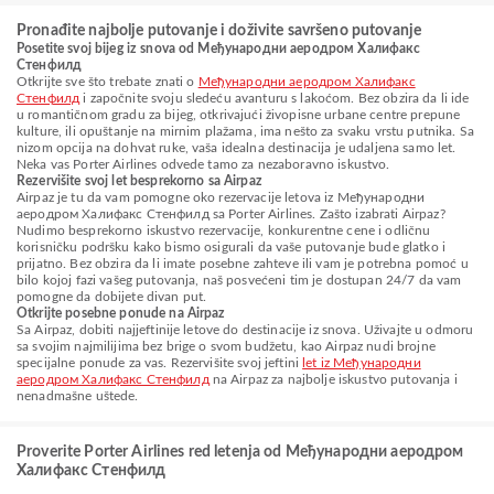
Pronađite najbolje putovanje i doživite savršeno putovanje
Posetite svoj bijeg iz snova od Међународни аеродром Халифакс
Стенфилд
Otkrijte sve što trebate znati o
Међународни аеродром Халифакс
Стенфилд
i započnite svoju sledeću avanturu s lakoćom. Bez obzira da li ide
u romantičnom gradu za bijeg, otkrivajući živopisne urbane centre prepune
kulture, ili opuštanje na mirnim plažama, ima nešto za svaku vrstu putnika. Sa
nizom opcija na dohvat ruke, vaša idealna destinacija je udaljena samo let.
Neka vas Porter Airlines odvede tamo za nezaboravno iskustvo.
Rezervišite svoj let besprekorno sa Airpaz
Airpaz je tu da vam pomogne oko rezervacije letova iz Међународни
аеродром Халифакс Стенфилд sa Porter Airlines. Zašto izabrati Airpaz?
Nudimo besprekorno iskustvo rezervacije, konkurentne cene i odličnu
korisničku podršku kako bismo osigurali da vaše putovanje bude glatko i
prijatno. Bez obzira da li imate posebne zahteve ili vam je potrebna pomoć u
bilo kojoj fazi vašeg putovanja, naš posvećeni tim je dostupan 24/7 da vam
pomogne da dobijete divan put.
Otkrijte posebne ponude na Airpaz
Sa Airpaz, dobiti najjeftinije letove do destinacije iz snova. Uživajte u odmoru
sa svojim najmilijima bez brige o svom budžetu, kao Airpaz nudi brojne
specijalne ponude za vas. Rezervišite svoj jeftini
let iz Међународни
аеродром Халифакс Стенфилд
na Airpaz za najbolje iskustvo putovanja i
nenadmašne uštede.
Proverite Porter Airlines red letenja od Међународни аеродром
Халифакс Стенфилд