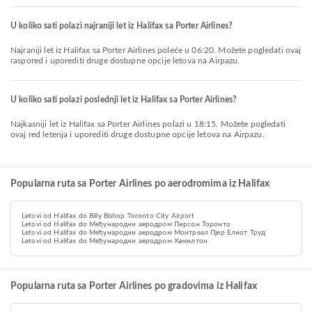
U koliko sati polazi najraniji let iz Halifax sa Porter Airlines?
Najraniji let iz Halifax sa Porter Airlines poleće u 06:20. Možete pogledati ovaj
raspored i uporediti druge dostupne opcije letova na Airpazu.
U koliko sati polazi poslednji let iz Halifax sa Porter Airlines?
Najkasniji let iz Halifax sa Porter Airlines polazi u 18:15. Možete pogledati
ovaj red letenja i uporediti druge dostupne opcije letova na Airpazu.
Popularna ruta sa Porter Airlines po aerodromima iz Halifax
Letovi od Halifax do Billy Bishop Toronto City Airport
Letovi od Halifax do Међународни аеродром Пирсон Торонто
Letovi od Halifax do Међународни аеродром Монтреал Пјер Елиот Труд
Letovi od Halifax do Међународни аеродром Хамилтон
Popularna ruta sa Porter Airlines po gradovima iz Halifax