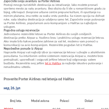
Započnite svoju avanturu sa Porter Airlines
Postoji mnogo turističkih destinacija za istraživanje, lako možete pronaći
savršeno mesto za vašu avanturu. Bez obzira da li ide u romantičnom gradu za
bijeg, otkrivajući živopisne urbane centre prepune kulture, ili opuštanje na
mirnim plažama, ima nešto za svaku vrstu putnika. Sa nizom opcija na dohvat
ruke, vaša idealna destinacija je udaljena samo let. Započnite svoje putovanje
sa Porter Airlines, popularnom avio-kompanijom u Halifax sa najboljom
uslugom.
Pogodna usluga rezervacije
Jednostavno rezervišite letove sa Porter Airlines do svojih omiljenih
destinacija preko Airpaz-a. Nudimo brzu i praktičnu uslugu rezervacije letova.
Ako imate bilo kakve posebne zahteve za vaš let, možemo vam pomoći u
komunikaciji sa avio-kompanijom. Rezervišite pogodan let iz Halifax.
Nepobedive ponude iz Airpaz
Napravite Airpaz vaš najbolji izbor za rezervacije letova i uživajte u atraktivnim
ponudama. Sa intuitivnim online sistemom rezervacija Airpaz-a, možete brzo
pretraživati, upoređivati i osigurati jeftine letove koji odgovaraju vašem
budžetu. Rezervišite svoj jeftini
let iz Halifax
za najbolje iskustvo putovanja i
nenadmašnu uštedu.
Proverite Porter Airlines red letenja od Halifax
нед 26. јул
Broj leta.
Model aviona
Polasci
Dolazi