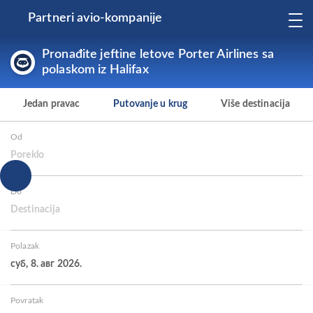
Partneri avio-kompanije
Pronađite jeftine letove Porter Airlines sa
polaskom iz Halifax
Jedan pravac
Putovanje u krug
Više destinacija
Od
Poreklo
Do
Destinacija
Polazak
суб, 8. авг 2026.
Povratak