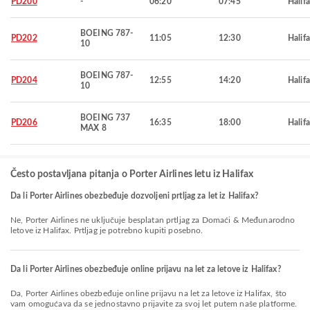
PD200
-
06:20
07:45
Halif
BOEING 787-
PD202
11:05
12:30
Halif
10
BOEING 787-
PD204
12:55
14:20
Halif
10
BOEING 737
PD206
16:35
18:00
Halif
MAX 8
Često postavljana pitanja o Porter Airlines letu iz Halifax
Da li Porter Airlines obezbeđuje dozvoljeni prtljag za let iz Halifax?
Ne, Porter Airlines ne uključuje besplatan prtljag za Domaći & Međunarodno
letove iz Halifax. Prtljag je potrebno kupiti posebno.
Da li Porter Airlines obezbeđuje online prijavu na let za letove iz Halifax?
Da, Porter Airlines obezbeđuje online prijavu na let za letove iz Halifax, što
vam omogućava da se jednostavno prijavite za svoj let putem naše platforme.