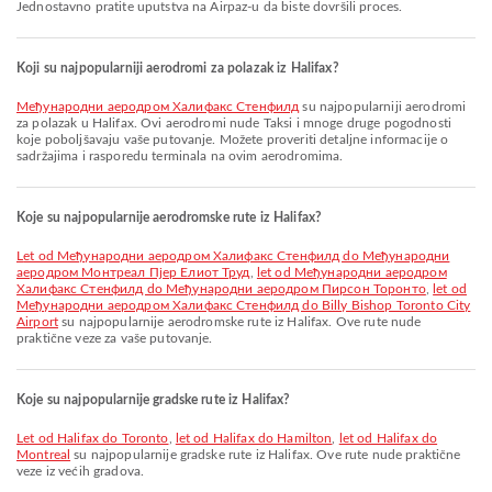
Jednostavno pratite uputstva na Airpaz-u da biste dovršili proces.
Koji su najpopularniji aerodromi za polazak iz Halifax?
Међународни аеродром Халифакс Стенфилд
su najpopularniji aerodromi
za polazak u Halifax. Ovi aerodromi nude Taksi i mnoge druge pogodnosti
koje poboljšavaju vaše putovanje. Možete proveriti detaljne informacije o
sadržajima i rasporedu terminala na ovim aerodromima.
Koje su najpopularnije aerodromske rute iz Halifax?
let od Међународни аеродром Халифакс Стенфилд do Међународни
аеродром Монтреал Пјер Елиот Труд
,
let od Међународни аеродром
Халифакс Стенфилд do Међународни аеродром Пирсон Торонто
,
let od
Међународни аеродром Халифакс Стенфилд do Billy Bishop Toronto City
Airport
su najpopularnije aerodromske rute iz Halifax. Ove rute nude
praktične veze za vaše putovanje.
Koje su najpopularnije gradske rute iz Halifax?
let od Halifax do Toronto
,
let od Halifax do Hamilton
,
let od Halifax do
Montreal
su najpopularnije gradske rute iz Halifax. Ove rute nude praktične
veze iz većih gradova.