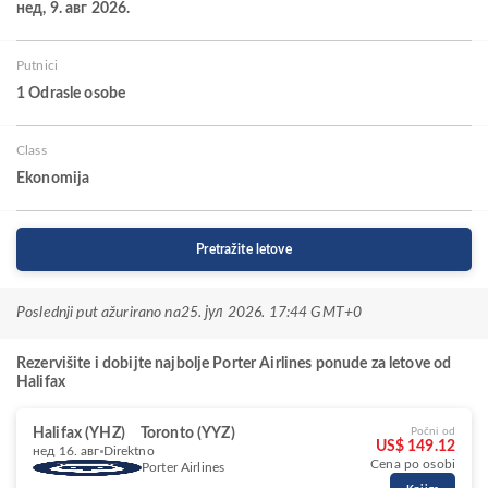
нед, 9. авг 2026.
Putnici
1 Odrasle osobe
Class
Ekonomija
Pretražite letove
Poslednji put ažurirano na
25. јул 2026. 17:44 GMT+0
Rezervišite i dobijte najbolje Porter Airlines ponude za letove od
Halifax
Halifax (YHZ)
Toronto (YYZ)
Počni od
US$ 149.12
нед 16. авг
Direktno
Cena po osobi
Porter Airlines