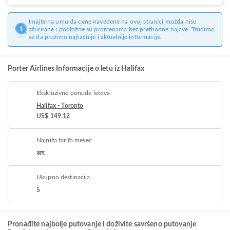
Imajte na umu da cene navedene na ovoj stranici možda nisu
ažurirane i podložne su promenama bez prethodne najave. Trudimo
se da pružimo najtačnije i aktuelnije informacije.
Porter Airlines Informacije o letu iz Halifax
Ekskluzivne ponude letova
Halifax - Toronto
US$ 149.12
Najniža tarifa mesec
अग.
Ukupno destinacija
5
Pronađite najbolje putovanje i doživite savršeno putovanje