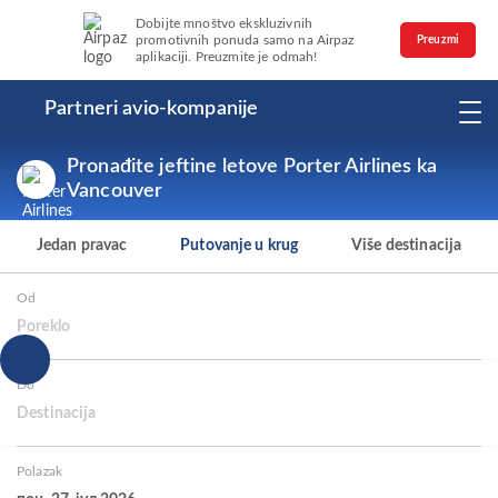
Dobijte mnoštvo ekskluzivnih
promotivnih ponuda samo na Airpaz
Preuzmi
aplikaciji. Preuzmite je odmah!
Partneri avio-kompanije
Pronađite jeftine letove Porter Airlines ka
Vancouver
Jedan pravac
Putovanje u krug
Više destinacija
Od
Poreklo
Do
Destinacija
Polazak