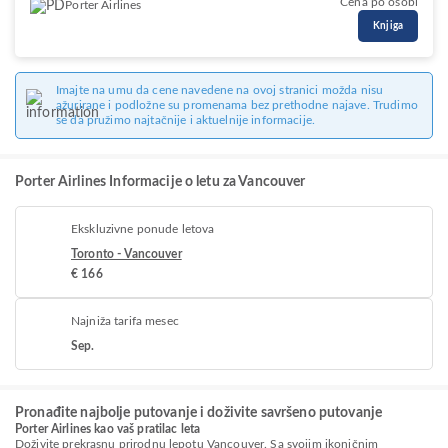
Cena po osobi
Porter Airlines
Knjiga
Imajte na umu da cene navedene na ovoj stranici možda nisu
ažurirane i podložne su promenama bez prethodne najave. Trudimo
se da pružimo najtačnije i aktuelnije informacije.
Porter Airlines Informacije o letu za Vancouver
Ekskluzivne ponude letova
Toronto - Vancouver
€ 166
Najniža tarifa mesec
Sep.
Pronađite najbolje putovanje i doživite savršeno putovanje
Porter Airlines kao vaš pratilac leta
Doživite prekrasnu prirodnu lepotu Vancouver. Sa svojim ikoničnim