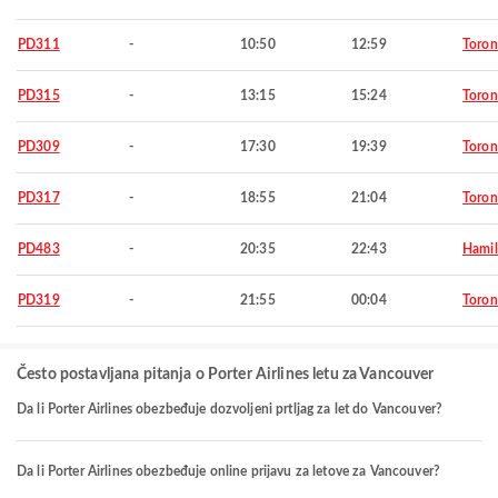
PD311
-
10:50
12:59
Toron
PD315
-
13:15
15:24
Toron
PD309
-
17:30
19:39
Toron
PD317
-
18:55
21:04
Toron
PD483
-
20:35
22:43
Hamil
PD319
-
21:55
00:04
Toron
Često postavljana pitanja o Porter Airlines letu za Vancouver
Da li Porter Airlines obezbeđuje dozvoljeni prtljag za let do Vancouver?
Da li Porter Airlines obezbeđuje online prijavu za letove za Vancouver?