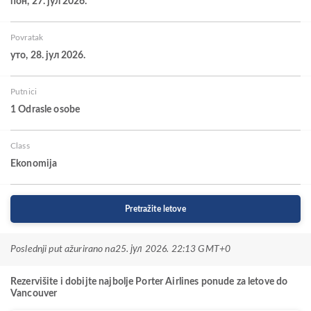
пон, 27. јул 2026.
Povratak
уто, 28. јул 2026.
Putnici
1 Odrasle osobe
Class
Ekonomija
Pretražite letove
Poslednji put ažurirano na
25. јул 2026. 22:13 GMT+0
Rezervišite i dobijte najbolje Porter Airlines ponude za letove do
Vancouver