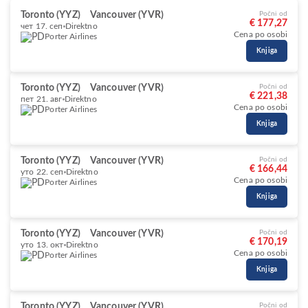
Toronto (YYZ)
Vancouver (YVR)
Počni od
€ 177,27
чет 17. сеп
Direktno
Cena po osobi
Porter Airlines
Knjiga
Toronto (YYZ)
Vancouver (YVR)
Počni od
€ 221,38
пет 21. авг
Direktno
Cena po osobi
Porter Airlines
Knjiga
Toronto (YYZ)
Vancouver (YVR)
Počni od
€ 166,44
уто 22. сеп
Direktno
Cena po osobi
Porter Airlines
Knjiga
Toronto (YYZ)
Vancouver (YVR)
Počni od
€ 170,19
уто 13. окт
Direktno
Cena po osobi
Porter Airlines
Knjiga
Toronto (YYZ)
Vancouver (YVR)
Počni od