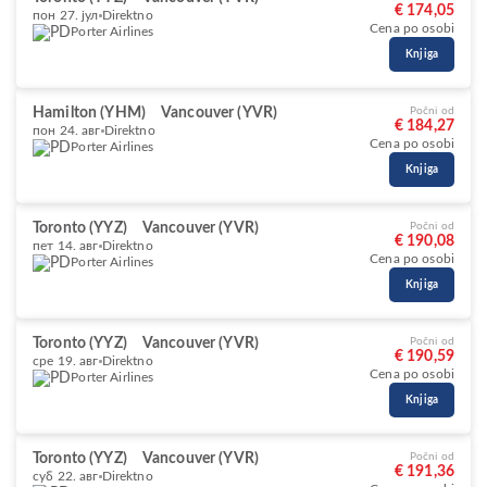
€ 174,05
пон 27. јул
Direktno
Cena po osobi
Porter Airlines
Knjiga
Hamilton (YHM)
Vancouver (YVR)
Počni od
€ 184,27
пон 24. авг
Direktno
Cena po osobi
Porter Airlines
Knjiga
Toronto (YYZ)
Vancouver (YVR)
Počni od
€ 190,08
пет 14. авг
Direktno
Cena po osobi
Porter Airlines
Knjiga
Toronto (YYZ)
Vancouver (YVR)
Počni od
€ 190,59
сре 19. авг
Direktno
Cena po osobi
Porter Airlines
Knjiga
Toronto (YYZ)
Vancouver (YVR)
Počni od
€ 191,36
суб 22. авг
Direktno