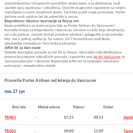
znamenitostima i živopisnim turističkim atrakcijama, ova destinacija nudi
savršen spoj opuštanja i uzbuđenja. Stvorite dragocene uspomene sa svojim
najmilijima u ovom izuzetnom gradu. Da biste pratili svoje putovanje, Porter
Airlines nudi udoban let do odredišta iz snova.
Besprekorno iskustvo rezervacije sa Airpaz-om
Imate poteškoća sa rezervacijom leta sa Porter Airlines do Vancouver?
Koristite Airpaz za besprekornu rezervaciju iskustvo na bilo koju destinaciju.
Uz našu pomoć, možete dodati posebne zahteve i prilagoditi svoje potrebe
leta, sve u jednoj aplikaciji. Sa našom 24/7 korisničkom podrškom,
obezbedite nesmetano i bez muke putovanje.
Jeftin let za Vancouver
Dobijte specijalne ponude za vaš let sa Airpaz. Iskoristite naše ekskluzivne
promocije prepune uzbudljivih ponuda i započnite svoj
let do Vancouver
sa
samopouzdanjem i lakoćom! Rezervišite jeftin let sa najboljim iskustvom
putovanja i nenadmašne uštede.
Proverite Porter Airlines red letenja do Vancouver
пон 27. јул
Broj leta.
Model aviona
Polasci
Dolazi
PD481
-
07:25
09:33
Hamil
PD305
-
09:00
11:09
Toron