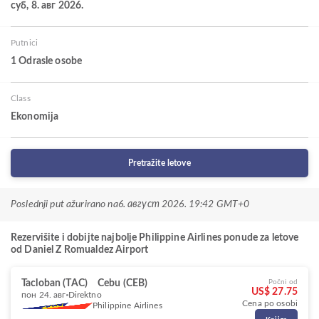
суб, 8. авг 2026.
Putnici
1 Odrasle osobe
Class
Ekonomija
Pretražite letove
Poslednji put ažurirano na
6. август 2026. 19:42 GMT+0
Rezervišite i dobijte najbolje Philippine Airlines ponude za letove
od Daniel Z Romualdez Airport
Tacloban (TAC)
Cebu (CEB)
Počni od
US$ 27.75
пон 24. авг
Direktno
Cena po osobi
Philippine Airlines