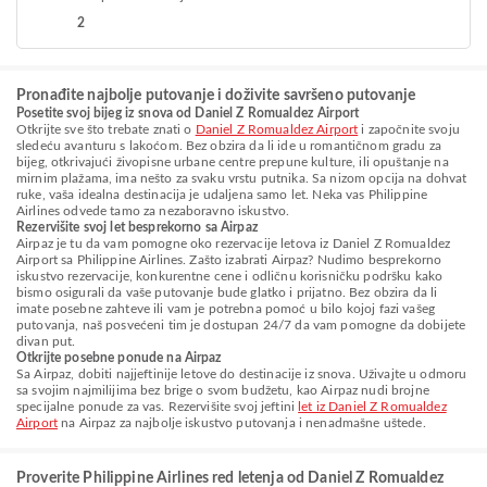
2
Pronađite najbolje putovanje i doživite savršeno putovanje
Posetite svoj bijeg iz snova od Daniel Z Romualdez Airport
Otkrijte sve što trebate znati o
Daniel Z Romualdez Airport
i započnite svoju
sledeću avanturu s lakoćom. Bez obzira da li ide u romantičnom gradu za
bijeg, otkrivajući živopisne urbane centre prepune kulture, ili opuštanje na
mirnim plažama, ima nešto za svaku vrstu putnika. Sa nizom opcija na dohvat
ruke, vaša idealna destinacija je udaljena samo let. Neka vas Philippine
Airlines odvede tamo za nezaboravno iskustvo.
Rezervišite svoj let besprekorno sa Airpaz
Airpaz je tu da vam pomogne oko rezervacije letova iz Daniel Z Romualdez
Airport sa Philippine Airlines. Zašto izabrati Airpaz? Nudimo besprekorno
iskustvo rezervacije, konkurentne cene i odličnu korisničku podršku kako
bismo osigurali da vaše putovanje bude glatko i prijatno. Bez obzira da li
imate posebne zahteve ili vam je potrebna pomoć u bilo kojoj fazi vašeg
putovanja, naš posvećeni tim je dostupan 24/7 da vam pomogne da dobijete
divan put.
Otkrijte posebne ponude na Airpaz
Sa Airpaz, dobiti najjeftinije letove do destinacije iz snova. Uživajte u odmoru
sa svojim najmilijima bez brige o svom budžetu, kao Airpaz nudi brojne
specijalne ponude za vas. Rezervišite svoj jeftini
let iz Daniel Z Romualdez
Airport
na Airpaz za najbolje iskustvo putovanja i nenadmašne uštede.
Proverite Philippine Airlines red letenja od Daniel Z Romualdez