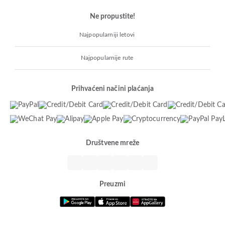
Ne propustite!
Najpopularniji letovi
Najpopularnije rute
Prihvaćeni načini plaćanja
Društvene mreže
Preuzmi