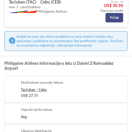
Tacloban (TAC)
Cebu (CEB)
Počni od
US$ 30.96
пон 7. сеп
Direktno
Cena po osobi
Philippine Airlines
Knjiga
Imajte na umu da cene navedene na ovoj stranici možda nisu
ažurirane i podložne su promenama bez prethodne najave. Trudimo
se da pružimo najtačnije i aktuelnije informacije.
Philippine Airlines Informacije o letu iz Daniel Z Romualdez
Airport
Ekskluzivne ponude letova
Tacloban - Cebu
US$ 27.75
Najniža tarifa mesec
Avg.
Ukupno destinacija