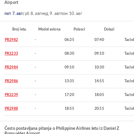
Airport
пет 7. авг
суб 8. авг
нед 9. авг
пон 10. авг
Broj leta.
Model aviona
Polasci
Dolazi
PR2982
-
06:25
07:40
Taclo
PR2233
-
08:30
09:10
Taclo
PR2984
-
09:10
10:30
Taclo
PR2986
-
13:35
14:55
Taclo
PR2239
-
17:20
18:05
Taclo
PR2988
-
18:55
20:15
Taclo
Često postavljana pitanja o Philippine Airlines letu iz Daniel Z
Romualdez Airport