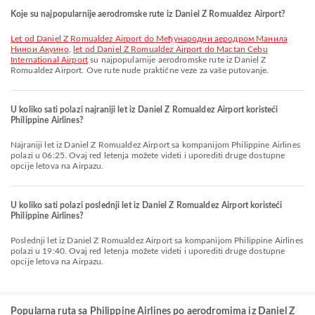
Koje su najpopularnije aerodromske rute iz Daniel Z Romualdez Airport?
let od Daniel Z Romualdez Airport do Међународни аеродром Манила
Нинои Акуино
,
let od Daniel Z Romualdez Airport do Mactan Cebu
International Airport
su najpopularnije aerodromske rute iz Daniel Z
Romualdez Airport. Ove rute nude praktične veze za vaše putovanje.
U koliko sati polazi najraniji let iz Daniel Z Romualdez Airport koristeći
Philippine Airlines?
Najraniji let iz Daniel Z Romualdez Airport sa kompanijom Philippine Airlines
polazi u 06:25. Ovaj red letenja možete videti i uporediti druge dostupne
opcije letova na Airpazu.
U koliko sati polazi poslednji let iz Daniel Z Romualdez Airport koristeći
Philippine Airlines?
Poslednji let iz Daniel Z Romualdez Airport sa kompanijom Philippine Airlines
polazi u 19:40. Ovaj red letenja možete videti i uporediti druge dostupne
opcije letova na Airpazu.
Popularna ruta sa Philippine Airlines po aerodromima iz Daniel Z