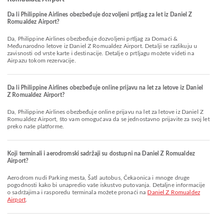
Da li Philippine Airlines obezbeđuje dozvoljeni prtljag za let iz Daniel Z
Romualdez Airport?
Da, Philippine Airlines obezbeđuje dozvoljeni prtljag za Domaći &
Međunarodno letove iz Daniel Z Romualdez Airport. Detalji se razlikuju u
zavisnosti od vrste karte i destinacije. Detalje o prtljagu možete videti na
Airpazu tokom rezervacije.
Da li Philippine Airlines obezbeđuje online prijavu na let za letove iz Daniel
Z Romualdez Airport?
Da, Philippine Airlines obezbeđuje online prijavu na let za letove iz Daniel Z
Romualdez Airport, što vam omogućava da se jednostavno prijavite za svoj let
preko naše platforme.
Koji terminali i aerodromski sadržaji su dostupni na Daniel Z Romualdez
Airport?
Aerodrom nudi Parking mesta, Šatl autobus, Čekaonica i mnoge druge
pogodnosti kako bi unapredio vaše iskustvo putovanja. Detaljne informacije
o sadržajima i rasporedu terminala možete pronaći na
Daniel Z Romualdez
Airport
.