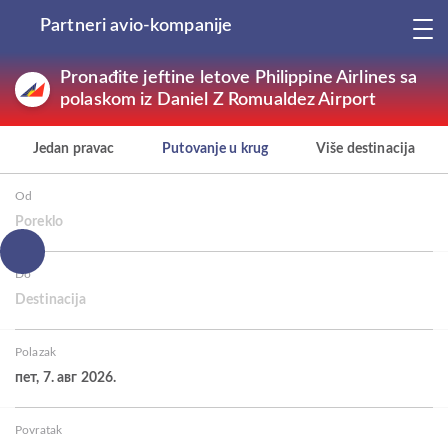
Partneri avio-kompanije
Pronađite jeftine letove Philippine Airlines sa
polaskom iz Daniel Z Romualdez Airport
Jedan pravac
Putovanje u krug
Više destinacija
Od
Poreklo
Do
Destinacija
Polazak
пет, 7. авг 2026.
Povratak