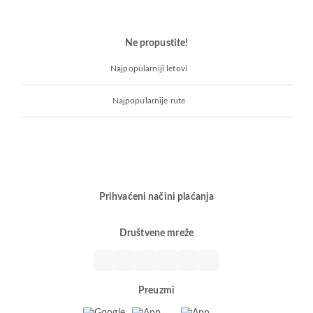
Ne propustite!
Najpopularniji letovi
Najpopularnije rute
Prihvaćeni načini plaćanja
Društvene mreže
Preuzmi