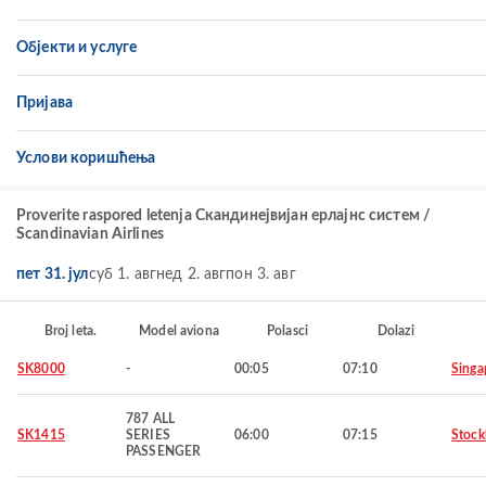
Објекти и услуге
Пријава
Услови коришћења
Proverite raspored letenja Скандинејвијан ерлајнс систем /
Scandinavian Airlines
пет 31. јул
суб 1. авг
нед 2. авг
пон 3. авг
Broj leta.
Model aviona
Polasci
Dolazi
SK8000
-
00:05
07:10
Singa
787 ALL
SK1415
SERIES
06:00
07:15
Stoc
PASSENGER