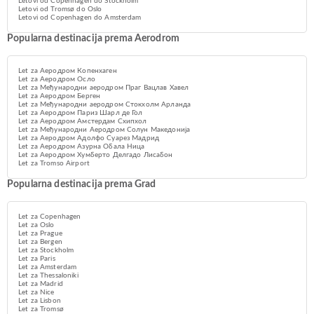
Letovi od Copenhagen do Stockholm
Letovi od Tromsø do Oslo
Letovi od Copenhagen do Amsterdam
Popularna destinacija prema Aerodrom
Let za Аеродром Копенхаген
Let za Aеродром Осло
Let za Међународни аеродром Праг Вацлав Хавел
Let za Aеродром Берген
Let za Међународни аеродром Стокхолм Арланда
Let za Aеродром Париз Шарл де Гол
Let za Aеродром Амстердам Схипхол
Let za Међународни Аеродром Солун Македонија
Let za Аеродром Адолфо Суарез Мадрид
Let za Аеродром Азурна Обала Ница
Let za Aеродром Хумберто Делгадо Лисабон
Let za Tromso Airport
Popularna destinacija prema Grad
Let za Copenhagen
Let za Oslo
Let za Prague
Let za Bergen
Let za Stockholm
Let za Paris
Let za Amsterdam
Let za Thessaloniki
Let za Madrid
Let za Nice
Let za Lisbon
Let za Tromsø