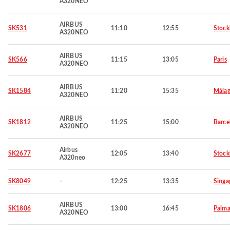
A320NEO
AIRBUS
SK531
11:10
12:55
Stoc
A320NEO
AIRBUS
SK566
11:15
13:05
Paris
A320NEO
AIRBUS
SK1584
11:20
15:35
Mála
A320NEO
AIRBUS
SK1812
11:25
15:00
Barce
A320NEO
Airbus
SK2677
12:05
13:40
Stoc
A320neo
SK8049
-
12:25
13:35
Singa
AIRBUS
SK1806
13:00
16:45
Palma
A320NEO