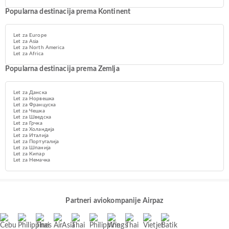
Popularna destinacija prema Kontinent
Let za Europe
Let za Asia
Let za North America
Let za Africa
Popularna destinacija prema Zemlja
Let za Данска
Let za Норвешка
Let za Француска
Let za Чешка
Let za Шведска
Let za Грчка
Let za Холандија
Let za Италија
Let za Португалија
Let za Шпанија
Let za Кипар
Let za Немачка
Partneri aviokompanije Airpaz