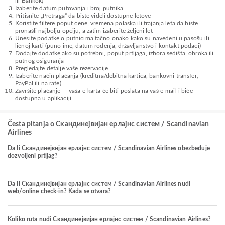
ili Bankok)
Izaberite datum putovanja i broj putnika
Pritisnite „Pretraga“ da biste videli dostupne letove
Koristite filtere poput cene, vremena polaska ili trajanja leta da biste
pronašli najbolju opciju, a zatim izaberite željeni let
Unesite podatke o putnicima tačno onako kako su navedeni u pasošu ili
ličnoj karti (puno ime, datum rođenja, državljanstvo i kontakt podaci)
Dodajte dodatke ako su potrebni, poput prtljaga, izbora sedišta, obroka ili
putnog osiguranja
Pregledajte detalje vaše rezervacije
Izaberite način plaćanja (kreditna/debitna kartica, bankovni transfer,
PayPal ili na rate)
Završite plaćanje — vaša e-karta će biti poslata na vaš e-mail i biće
dostupna u aplikaciji
Česta pitanja o Скандинејвијан ерлајнс систем / Scandinavian
Airlines
Da li Скандинејвијан ерлајнс систем / Scandinavian Airlines obezbeđuje
dozvoljeni prtljag?
Da li Скандинејвијан ерлајнс систем / Scandinavian Airlines nudi
web/online check-in? Kada se otvara?
Koliko ruta nudi Скандинејвијан ерлајнс систем / Scandinavian Airlines?