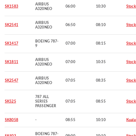
AIRBUS
SK1583
06:00
10:30
Stoc
A320NEO
AIRBUS
SK2541
06:50
08:10
Stoc
A320NEO
BOEING 787-
SK1417
07:00
08:15
Stoc
9
AIRBUS
SK1811
07:00
10:35
Stoc
A320NEO
AIRBUS
SK2547
07:05
08:35
Stoc
A320NEO
787 ALL
SK525
SERIES
07:05
08:55
Stoc
PASSENGER
SK8058
-
08:55
10:10
Kuala
BOEING 787-