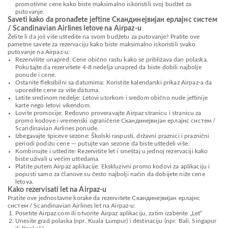
promotivne cene kako biste maksimalno iskoristili svoj budžet za
putovanje.
Saveti kako da pronađete jeftine Скандинејвијан ерлајнс систем
/ Scandinavian Airlines letove na Airpaz-u
Želite li da još više uštedite na svom budžetu za putovanje? Pratite ove
pametne savete za rezervaciju kako biste maksimalno iskoristili svako
putovanje na Airpaz-u:
Rezervišite unapred: Cene obično rastu kako se približava dan polaska.
Pokušajte da rezervišete 4-8 nedelja unapred da biste dobili najbolje
ponude i cene.
Ostanite fleksibilni sa datumima: Koristite kalendarski prikaz Airpaz-a da
uporedite cene za više datuma.
Letite sredinom nedelje: Letovi utorkom i sredom obično nude jeftinije
karte nego letovi vikendom.
Lovite promocije: Redovno proveravajte Airpaz stranicu i stranicu za
promo kodove i vremenski ograničene Скандинејвијан ерлајнс систем /
Scandinavian Airlines ponude.
Izbegavajte špiceve sezone: Školski raspusti, državni praznici i praznični
periodi podižu cene — putujte van sezone da biste uštedeli više.
Kombinujte i uštedite: Rezervišite let i smeštaj u jednoj rezervaciji kako
biste uživali u većim uštedama.
Platite putem Airpaz aplikacije: Ekskluzivni promo kodovi za aplikaciju i
popusti samo za članove su često najbolji način da dobijete niže cene
letova.
Kako rezervisati let na Airpaz-u
Pratite ove jednostavne korake da rezervišete Скандинејвијан ерлајнс
систем / Scandinavian Airlines let na Airpaz-u:
Posetite Airpaz.com ili otvorite Airpaz aplikaciju, zatim izaberite „Let“
Unesite grad polaska (npr. Kuala Lumpur) i destinaciju (npr. Bali, Singapur