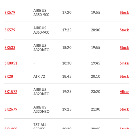
AIRBUS
SK579
17:20
19:55
Stoc
A350-900
AIRBUS
SK579
17:25
20:00
Stoc
A350-900
AIRBUS
SK533
18:20
19:55
Stoc
A320NEO
SK8051
-
18:30
19:45
Singa
SK28
ATR 72
18:45
20:10
Stoc
AIRBUS
SK1572
19:25
23:20
Alica
A320NEO
AIRBUS
SK2679
19:25
21:00
Stoc
A320NEO
787 ALL