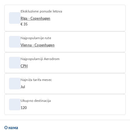
Ekskluzivne ponude letova
Rīga - Copenhagen
€ 35
Najpopularnije rute
Vienna - Copenhagen
Najpopularniji Aerodrom
CPH
Najniža tarifa mesec
Jul
Ukupno destinacija
120
О нама