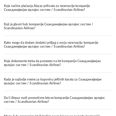
Koje načine plaćanja Airpaz prihvata za rezervacije kompanije
Скандинејвијан ерлајнс систем / Scandinavian Airlines?
Koji je glavni hub kompanije Скандинејвијан ерлајнс систем /
Scandinavian Airlines?
Kako mogu da dodam dodatni prtljag u svoju rezervaciju kompanije
Скандинејвијан ерлајнс систем / Scandinavian Airlines?
Koje dokumente treba da ponesem na let kompanije Скандинејвијан
ерлајнс систем / Scandinavian Airlines?
Kada je najbolje vreme za kupovinu jeftinih karata za Скандинејвијан
ерлајнс систем / Scandinavian Airlines?
Da li Airpaz nudi promotivne letove kompanije Скандинејвијан ерлајнс
систем / Scandinavian Airlines?