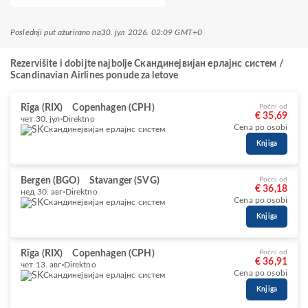
Poslednji put ažurirano na
30. јул 2026. 02:09 GMT+0
Rezervišite i dobijte najbolje Скандинејвијан ерлајнс систем /
Scandinavian Airlines ponude za letove
Rīga (RIX)
Copenhagen (CPH)
Počni od
€ 35,69
чет 30. јул
Direktno
Cena po osobi
Скандинејвијан ерлајнс систем
Knjiga
Bergen (BGO)
Stavanger (SVG)
Počni od
€ 36,18
нед 30. авг
Direktno
Cena po osobi
Скандинејвијан ерлајнс систем
Knjiga
Rīga (RIX)
Copenhagen (CPH)
Počni od
€ 36,91
чет 13. авг
Direktno
Cena po osobi
Скандинејвијан ерлајнс систем
Knjiga