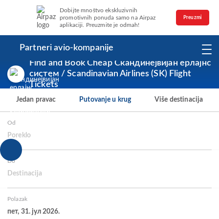
Dobijte mnoštvo ekskluzivnih
promotivnih ponuda samo na Airpaz
Preuzmi
aplikaciji. Preuzmite je odmah!
Partneri avio-kompanije
Find and Book Cheap Скандинејвијан ерлајнс
систем / Scandinavian Airlines (SK) Flight
Tickets
Jedan pravac
Putovanje u krug
Više destinacija
Od
Poreklo
Do
Destinacija
Polazak
пет, 31. јул 2026.