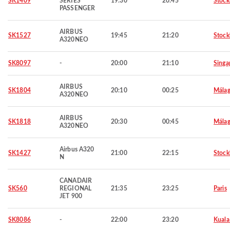
SK1409
SERIES
19:30
20:45
Stoc
PASSENGER
AIRBUS
SK1527
19:45
21:20
Stoc
A320NEO
SK8097
-
20:00
21:10
Singa
AIRBUS
SK1804
20:10
00:25
Mála
A320NEO
AIRBUS
SK1818
20:30
00:45
Mála
A320NEO
Airbus A320
SK1427
21:00
22:15
Stoc
N
CANADAIR
SK560
REGIONAL
21:35
23:25
Paris
JET 900
SK8086
-
22:00
23:20
Kuala