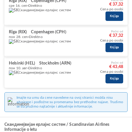
Rīga (RIX)
Copenhagen (CPH)
Počni od
€ 37,32
сре 16. сеп
Direktno
Cena po osobi
Скандинејвијан ерлајнс систем
Knjiga
Rīga (RIX)
Copenhagen (CPH)
Počni od
€ 37,32
пон 28. сеп
Direktno
Cena po osobi
Скандинејвијан ерлајнс систем
Knjiga
Helsinki (HEL)
Stockholm (ARN)
Počni od
€ 43,48
пон 10. авг
Direktno
Cena po osobi
Скандинејвијан ерлајнс систем
Knjiga
Imajte na umu da cene navedene na ovoj stranici možda nisu
ažurirane i podložne su promenama bez prethodne najave. Trudimo
se da pružimo najtačnije i aktuelnije informacije.
Скандинејвијан ерлајнс систем / Scandinavian Airlines
Informacije o letu