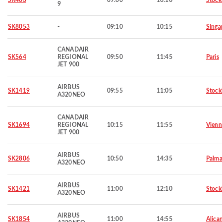
SK403
09:00
10:10
Stoc
9
SK8053
-
09:10
10:15
Singa
CANADAIR
SK564
REGIONAL
09:50
11:45
Paris
JET 900
AIRBUS
SK1419
09:55
11:05
Stoc
A320NEO
CANADAIR
SK1694
REGIONAL
10:15
11:55
Vienn
JET 900
AIRBUS
SK2806
10:50
14:35
Palma
A320NEO
AIRBUS
SK1421
11:00
12:10
Stoc
A320NEO
AIRBUS
SK1854
11:00
14:55
Alica