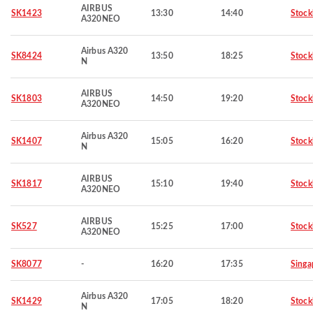
AIRBUS
SK1423
13:30
14:40
Stoc
A320NEO
Airbus A320
SK8424
13:50
18:25
Stoc
N
AIRBUS
SK1803
14:50
19:20
Stoc
A320NEO
Airbus A320
SK1407
15:05
16:20
Stoc
N
AIRBUS
SK1817
15:10
19:40
Stoc
A320NEO
AIRBUS
SK527
15:25
17:00
Stoc
A320NEO
SK8077
-
16:20
17:35
Singa
Airbus A320
SK1429
17:05
18:20
Stoc
N