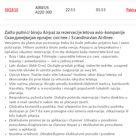
AIRBUS
SK1810
22:15
01:55
Palma
A220-300
Zašto putnici biraju Airpaz za rezervacije letova avio-kompanije
Скандинејвијан ерлајнс систем / Scandinavian Airlines
Verujemo da planiranje putovanja treba da bude jednako prijatno kao i samo
putovanje. Milioni putnika širom sveta veruju Airpaz-u za besprekorno i
isplativo iskustvo rezervacije. Evo šta dobijate kada rezervišete kod nas:
Brza i laka pretraga: Filtrirajte i uporedite letove po ceni, rasporedu,
trajanju i presedanjima — sve u jednoj pretrazi.
Laki dodaci (Add-Ons): Dodajte predati prtljag, izaberite sedište, unapred
naručite obroke ili uzmite putno osiguranje za svoj let.
Opcije klase: Tražite malo više luksuza? Nudimo izbor klasa letenja od
ekonomske do prve klase za vrhunsko iskustvo letenja.
Više načina plaćanja: Birajte između kreditnih/debitnih kartica, bankovnih
transfera, PayPal-a, e-novčanika i mnogih popularnih lokalnih opcija
plaćanja.
Besprekorna potvrda karte: Dobijte potvrdu rezervacije i kartu direktno u
vaše e-mail sanduče nakon što se plaćanje završi.
Globalna korisnička podrška: Naš višejezični tim za korisničku podršku
dostupan je 24/7 da vam pomogne oko izmena rezervacije, otkazivanja ili
bilo kakvih pitanja.
Ekskluzivne promocije za aplikaciju i članove: Uživajte u posebnim
ponudama dizajniranim za članove Airpaz-a i ekskluzivnim ponudama
samo u aplikaciji.
Izuzetna vrednost: Obezbeđujemo ekskluzivne ponude i posebne