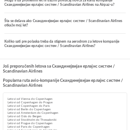
Mogu li da promenim let ili tražim povraćaj novca za kartu kompanije
Скандинејвијан ерлајнс систем / Scandinavian Airlines na Airpaz-u?
Šta se dešava ako Скандинејвијан ерлајнс систем / Scandinavian Airlines
otkaže moj let?
Koliko sati pre polaska treba da stignem na aerodrom za letove kompanije
Скандинејвијан ерлајнс систем / Scandinavian Airlines?
Još preporučenih letova sa Скандинејвијан ерлајнс систем /
Scandinavian Airlines
Popularna ruta avio-kompanije Скандинејвијан ерлајнс систем /
Scandinavian Airlines
Letovi od Vienna do Copenhagen
Letovi od Copenhagen do Prague
Letovi od Copenhagen do Paris
Letovi od Berlin do Copenhagen
Letovi od Amsterdam do Copenhagen
Letovi od Oslo do Bergen
Letovi od Stockholm do Thessaloniki
Letovi od Prague do Copenhagen
Letovi od Paris do Copenhagen