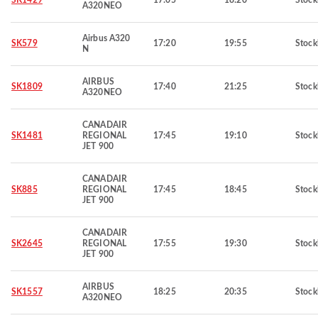
SK1429
17:05
18:20
Stoc
A320NEO
Airbus A320
SK579
17:20
19:55
Stoc
N
AIRBUS
SK1809
17:40
21:25
Stoc
A320NEO
CANADAIR
SK1481
REGIONAL
17:45
19:10
Stoc
JET 900
CANADAIR
SK885
REGIONAL
17:45
18:45
Stoc
JET 900
CANADAIR
SK2645
REGIONAL
17:55
19:30
Stoc
JET 900
AIRBUS
SK1557
18:25
20:35
Stoc
A320NEO