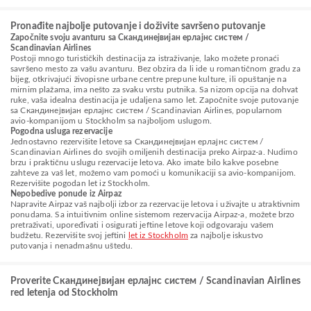
Pronađite najbolje putovanje i doživite savršeno putovanje
Započnite svoju avanturu sa Скандинејвијан ерлајнс систем /
Scandinavian Airlines
Postoji mnogo turističkih destinacija za istraživanje, lako možete pronaći
savršeno mesto za vašu avanturu. Bez obzira da li ide u romantičnom gradu za
bijeg, otkrivajući živopisne urbane centre prepune kulture, ili opuštanje na
mirnim plažama, ima nešto za svaku vrstu putnika. Sa nizom opcija na dohvat
ruke, vaša idealna destinacija je udaljena samo let. Započnite svoje putovanje
sa Скандинејвијан ерлајнс систем / Scandinavian Airlines, popularnom
avio-kompanijom u Stockholm sa najboljom uslugom.
Pogodna usluga rezervacije
Jednostavno rezervišite letove sa Скандинејвијан ерлајнс систем /
Scandinavian Airlines do svojih omiljenih destinacija preko Airpaz-a. Nudimo
brzu i praktičnu uslugu rezervacije letova. Ako imate bilo kakve posebne
zahteve za vaš let, možemo vam pomoći u komunikaciji sa avio-kompanijom.
Rezervišite pogodan let iz Stockholm.
Nepobedive ponude iz Airpaz
Napravite Airpaz vaš najbolji izbor za rezervacije letova i uživajte u atraktivnim
ponudama. Sa intuitivnim online sistemom rezervacija Airpaz-a, možete brzo
pretraživati, upoređivati i osigurati jeftine letove koji odgovaraju vašem
budžetu. Rezervišite svoj jeftini
let iz Stockholm
za najbolje iskustvo
putovanja i nenadmašnu uštedu.
Proverite Скандинејвијан ерлајнс систем / Scandinavian Airlines
red letenja od Stockholm