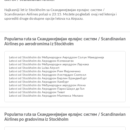
Najkasniji let iz Stockholm sa Скандинејвијан ерлајнс систем /
Scandinavian Airlines polazi u 23:15. Možete pogledati ovaj red letenja i
uporediti druge dostupne opcije letova na Airpazu.
Popularna ruta sa Скандинејвијан ерлајнс систем / Scandinavian
Airlines po aerodromima iz Stockholm
Letovi od Stockholm do Међународни Аеродром Солун Македонија
Letovi od Stockholm do Аеродром Копенхаген
Letovi od Stockholm do Међународни аеродром Ларнака
Letovi od Stockholm do Lulea Airport
Letovi od Stockholm do Аеродром Рим Фијумичино
Letovi od Stockholm do Aеродром Амстердам Схипхол
Letovi od Stockholm do Аеродром Берлин Бранденбург
Letovi od Stockholm do Аеродром Хамбург
Letovi od Stockholm do Међународни аеродром Атина
Letovi od Stockholm do Aеродром Париз Шарл де Гол
Letovi od Stockholm do Аеродром Тиват
Letovi od Stockholm do Аеродром Малпенса Милано
Popularna ruta sa Скандинејвијан ерлајнс систем / Scandinavian
Airlines po gradovima iz Stockholm