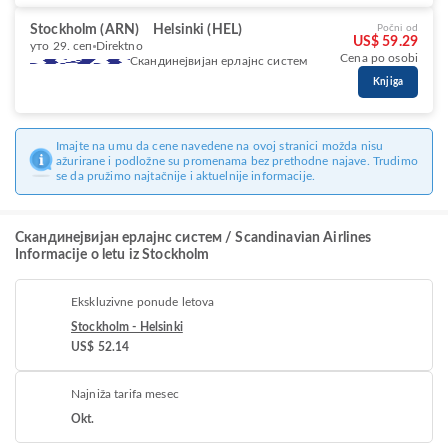
Stockholm (ARN)
Helsinki (HEL)
Počni od
US$ 59.29
уто 29. сеп
Direktno
Cena po osobi
Скандинејвијан ерлајнс систем
Knjiga
Imajte na umu da cene navedene na ovoj stranici možda nisu
ažurirane i podložne su promenama bez prethodne najave. Trudimo
se da pružimo najtačnije i aktuelnije informacije.
Скандинејвијан ерлајнс систем / Scandinavian Airlines
Informacije o letu iz Stockholm
Ekskluzivne ponude letova
Stockholm - Helsinki
US$ 52.14
Najniža tarifa mesec
Okt.