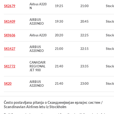
Airbus A320
SK2679
19:25
21:00
Stoc
N
AIRBUS
SK1409
19:30
20:45
Stoc
A320NEO
SK9606
Airbus A220
20:20
22:25
Stoc
AIRBUS
SK1427
21:00
22:15
Stoc
A320NEO
CANADAIR
SK1772
REGIONAL
21:40
23:35
Stoc
JET 900
AIRBUS
SK20
21:40
23:00
Stoc
A320NEO
Često postavljana pitanja o Скандинејвијан ерлајнс систем /
Scandinavian Airlines letu iz Stockholm