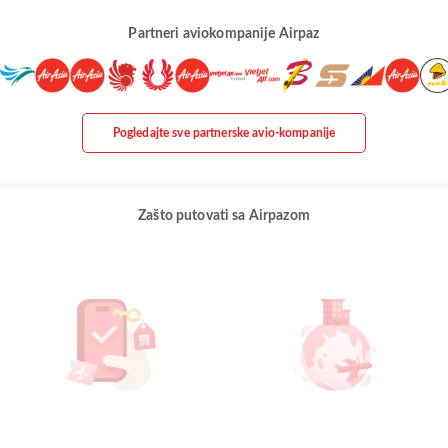
Partneri aviokompanije Airpaz
Pogledajte sve partnerske avio-kompanije
Zašto putovati sa Airpazom