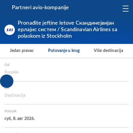
Partneri avio-kompanije
Pronađite jeftine letove Скандинејвијан
ерлајнс систем / Scandinavian Airlines sa
polaskom iz Stockholm
Jedan pravac
Putovanje u krug
Više destinacija
Od
Poreklo
Do
Destinacija
Polazak
суб, 8. авг 2026.