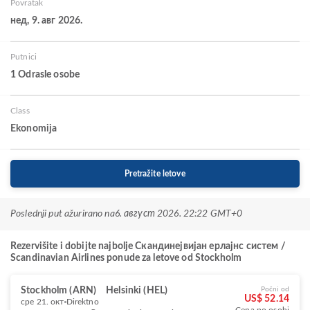
Povratak
нед, 9. авг 2026.
Putnici
1 Odrasle osobe
Class
Ekonomija
Pretražite letove
Poslednji put ažurirano na
6. август 2026. 22:22 GMT+0
Rezervišite i dobijte najbolje Скандинејвијан ерлајнс систем /
Scandinavian Airlines ponude za letove od Stockholm
Stockholm (ARN)
Helsinki (HEL)
Počni od
US$ 52.14
сре 21. окт
Direktno