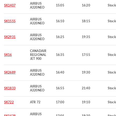
AIRBUS
SK1407
15:05
16:20
Stoc
A320NEO
AIRBUS
SK1555
16:10
18:15
Stoc
A320NEO
AIRBUS
SK2931
16:25
19:35
Stoc
A320NEO
CANADAIR
SK16
REGIONAL
16:35
17:55
Stoc
JET 900
AIRBUS
SK2689
16:40
19:30
Stoc
A320NEO
AIRBUS
SK1833
16:55
21:40
Stoc
A320NEO
SK722
ATR 72
17:00
19:10
Stoc
AIRBUS