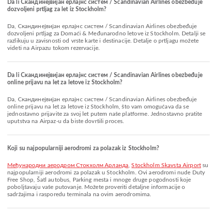
Da li Скандинејвијан ерлајнс систем / Scandinavian Airlines obezbeđuje
dozvoljeni prtljag za let iz Stockholm?
Da, Скандинејвијан ерлајнс систем / Scandinavian Airlines obezbeđuje
dozvoljeni prtljag za Domaći & Međunarodno letove iz Stockholm. Detalji se
razlikuju u zavisnosti od vrste karte i destinacije. Detalje o prtljagu možete
videti na Airpazu tokom rezervacije.
Da li Скандинејвијан ерлајнс систем / Scandinavian Airlines obezbeđuje
online prijavu na let za letove iz Stockholm?
Da, Скандинејвијан ерлајнс систем / Scandinavian Airlines obezbeđuje
online prijavu na let za letove iz Stockholm, što vam omogućava da se
jednostavno prijavite za svoj let putem naše platforme. Jednostavno pratite
uputstva na Airpaz-u da biste dovršili proces.
Koji su najpopularniji aerodromi za polazak iz Stockholm?
Међународни аеродром Стокхолм Арланда
,
Stockholm Skavsta Airport
su
najpopularniji aerodromi za polazak u Stockholm. Ovi aerodromi nude Duty
Free Shop, Šatl autobus, Parking mesta i mnoge druge pogodnosti koje
poboljšavaju vaše putovanje. Možete proveriti detaljne informacije o
sadržajima i rasporedu terminala na ovim aerodromima.