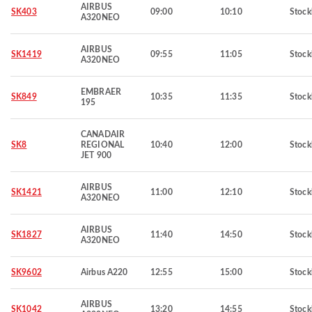
AIRBUS
SK403
09:00
10:10
Stoc
A320NEO
AIRBUS
SK1419
09:55
11:05
Stoc
A320NEO
EMBRAER
SK849
10:35
11:35
Stoc
195
CANADAIR
SK8
REGIONAL
10:40
12:00
Stoc
JET 900
AIRBUS
SK1421
11:00
12:10
Stoc
A320NEO
AIRBUS
SK1827
11:40
14:50
Stoc
A320NEO
SK9602
Airbus A220
12:55
15:00
Stoc
AIRBUS
SK1042
13:20
14:55
Stoc