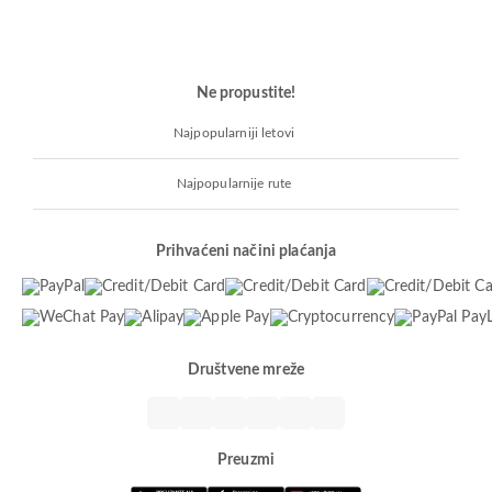
Ne propustite!
Najpopularniji letovi
Najpopularnije rute
Prihvaćeni načini plaćanja
Društvene mreže
Preuzmi