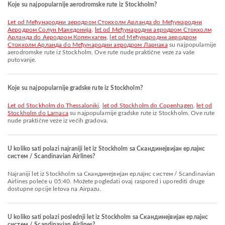
Koje su najpopularnije aerodromske rute iz Stockholm?
let od Међународни аеродром Стокхолм Арланда do Међународни
Аеродром Солун Македонија
,
let od Међународни аеродром Стокхолм
Арланда do Аеродром Копенхаген
,
let od Међународни аеродром
Стокхолм Арланда do Међународни аеродром Ларнака
su najpopularnije
aerodromske rute iz Stockholm. Ove rute nude praktične veze za vaše
putovanje.
Koje su najpopularnije gradske rute iz Stockholm?
let od Stockholm do Thessaloniki
,
let od Stockholm do Copenhagen
,
let od
Stockholm do Larnaca
su najpopularnije gradske rute iz Stockholm. Ove rute
nude praktične veze iz većih gradova.
U koliko sati polazi najraniji let iz Stockholm sa Скандинејвијан ерлајнс
систем / Scandinavian Airlines?
Najraniji let iz Stockholm sa Скандинејвијан ерлајнс систем / Scandinavian
Airlines poleće u 05:40. Možete pogledati ovaj raspored i uporediti druge
dostupne opcije letova na Airpazu.
U koliko sati polazi poslednji let iz Stockholm sa Скандинејвијан ерлајнс
систем / Scandinavian Airlines?