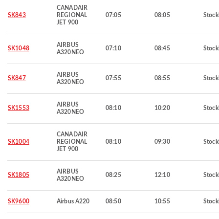
CANADAIR
SK843
REGIONAL
07:05
08:05
Stoc
JET 900
AIRBUS
SK1048
07:10
08:45
Stoc
A320NEO
AIRBUS
SK847
07:55
08:55
Stoc
A320NEO
AIRBUS
SK1553
08:10
10:20
Stoc
A320NEO
CANADAIR
SK1004
REGIONAL
08:10
09:30
Stoc
JET 900
AIRBUS
SK1805
08:25
12:10
Stoc
A320NEO
SK9600
Airbus A220
08:50
10:55
Stoc