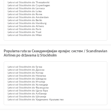
Letovi od Stockholm do Thessaloniki
Letovi od Stockholm do Copenhagen
Letovi od Stockholm do Larnaca
Letovi od Stockholm do Lulea
Letovi od Stockholm do Rome
Letovi od Stockholm do Amsterdam
Letovi od Stockholm do Berlin
Letovi od Stockholm do Hamburg
Letovi od Stockholm do Athens
Letovi od Stockholm do Paris
Letovi od Stockholm do Tivat
Letovi od Stockholm do Milan
Popularna ruta sa Скандинејвијан ерлајнс систем / Scandinavian
Airlines po državama iz Stockholm
Letovi od Stockholm do Грчка
Letovi od Stockholm do Данска
Letovi od Stockholm do Кипар
Letovi od Stockholm do Немачка
Letovi od Stockholm do Шведска
Letovi od Stockholm do Италија
Letovi od Stockholm do Холандија
Letovi od Stockholm do Француска
Letovi od Stockholm do Црна Гора
Letovi od Stockholm do Албанија
Letovi od Stockholm do Шпанија
Letovi od Stockholm do Уједињено Краљевство