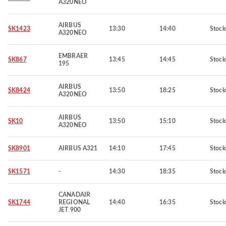
A320NEO
AIRBUS
SK1423
13:30
14:40
Stoc
A320NEO
EMBRAER
SK867
13:45
14:45
Stoc
195
AIRBUS
SK8424
13:50
18:25
Stoc
A320NEO
AIRBUS
SK10
13:50
15:10
Stoc
A320NEO
SK8901
AIRBUS A321
14:10
17:45
Stoc
SK1571
-
14:30
18:35
Stoc
CANADAIR
SK1744
REGIONAL
14:40
16:35
Stoc
JET 900