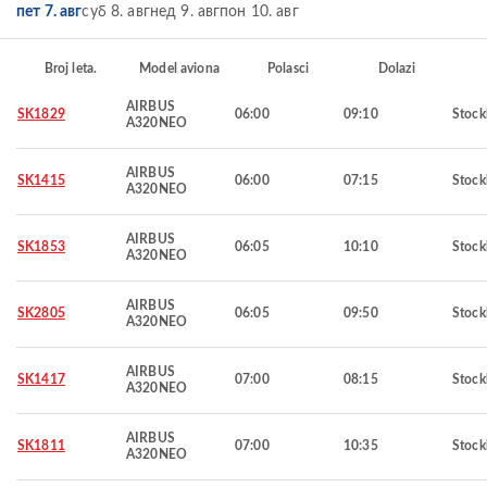
пет 7. авг
суб 8. авг
нед 9. авг
пон 10. авг
Broj leta.
Model aviona
Polasci
Dolazi
AIRBUS
SK1829
06:00
09:10
Stoc
A320NEO
AIRBUS
SK1415
06:00
07:15
Stoc
A320NEO
AIRBUS
SK1853
06:05
10:10
Stoc
A320NEO
AIRBUS
SK2805
06:05
09:50
Stoc
A320NEO
AIRBUS
SK1417
07:00
08:15
Stoc
A320NEO
AIRBUS
SK1811
07:00
10:35
Stoc
A320NEO