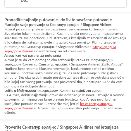
Dec.
Pronađite najbolje putovanje i doživite savršeno putovanje
Planirajte svoje putovanje sa Сингапур ерлајнс / Singapore Airlines
Poznat po svojim prekrasnim pejzažima, raznovrsnom kulturnom nasleđu i
živopisnim lokalnim atrakcijama, Kuching pruža neverovatnu i nezaboravnu
avanturu za sve posetioce. Od istraživanja istorijskih znamenitosti do uživanja
u lokalnim delikatesama, ovde ima za svakoga ponešto. Planirajte svoje
putovanje sa Сингапур ерлајнс / Singapore Airlines do
Међународни
аеродром Качинг
i osvežite svoj um od vreve sveta.
Airpaz kao vaš partner za putovanja
Airpaz je tu da vam pomogne oko rezervacije letova za Међународни
аеродром Качинг sa Сингапур ерлајнс / Singapore Airlines. Zašto Airpaz?
Nudimo besprekorno iskustvo rezervacije, konkurentne cene i odličnu
korisničku podršku kako bismo osigurali da vaše putovanje bude glatko i
prijatno. Bez obzira da li imate posebne zahteve ili vam je potrebna pomoć u
bilo kojoj fazi vašeg putovanja, naš posvećeni tim je dostupan 24/7 da vam
pomogne da dobijete divan put.
Letite u Међународни аеродром Качинг sa najnižom cenom
Sa Airpaz, dobiti najjeftinije letove do destinacije iz snova. Uživajte u odmoru
sa svojim najmilijima bez brige o svom budžetu, kao Airpaz nudi brojne
specijalne ponude za vas. Rezervišite svoj jeftini
let za Међународни
аеродром Качинг
u Airpaz-u za najbolje iskustvo putovanja i nenadmašne
uštede.
Proverite Сингапур ерлајнс / Singapore Airlines red letenja za