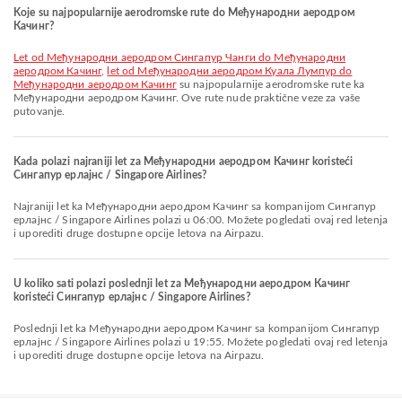
Koje su najpopularnije aerodromske rute do Међународни аеродром
Качинг?
let od Међународни аеродром Сингапур Чанги do Међународни
аеродром Качинг
,
let od Међународни аеродром Куала Лумпур do
Међународни аеродром Качинг
su najpopularnije aerodromske rute ka
Међународни аеродром Качинг. Ove rute nude praktične veze za vaše
putovanje.
Kada polazi najraniji let za Међународни аеродром Качинг koristeći
Сингапур ерлајнс / Singapore Airlines?
Najraniji let ka Међународни аеродром Качинг sa kompanijom Сингапур
ерлајнс / Singapore Airlines polazi u 06:00. Možete pogledati ovaj red letenja
i uporediti druge dostupne opcije letova na Airpazu.
U koliko sati polazi poslednji let za Међународни аеродром Качинг
koristeći Сингапур ерлајнс / Singapore Airlines?
Poslednji let ka Међународни аеродром Качинг sa kompanijom Сингапур
ерлајнс / Singapore Airlines polazi u 19:55. Možete pogledati ovaj red letenja
i uporediti druge dostupne opcije letova na Airpazu.