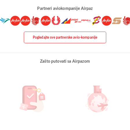
Partneri aviokompanije Airpaz
Pogledajte sve partnerske avio-kompanije
Zašto putovati sa Airpazom