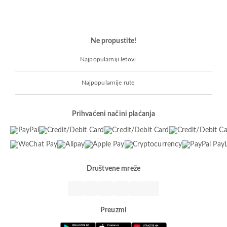
Ne propustite!
Najpopularniji letovi
Najpopularnije rute
Prihvaćeni načini plaćanja
Društvene mreže
Preuzmi