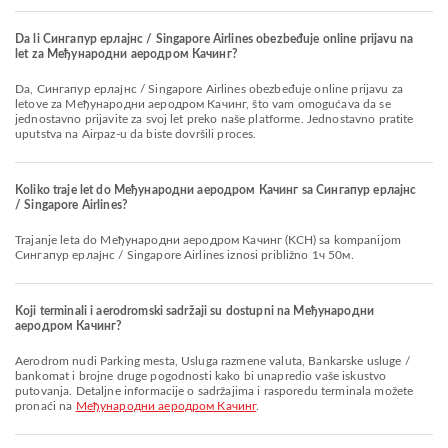
Da li Сингапур ерлајнс / Singapore Airlines obezbeđuje online prijavu na
let za Међународни аеродром Качинг?
Da, Сингапур ерлајнс / Singapore Airlines obezbeđuje online prijavu za
letove za Међународни аеродром Качинг, što vam omogućava da se
jednostavno prijavite za svoj let preko naše platforme. Jednostavno pratite
uputstva na Airpaz-u da biste dovršili proces.
Koliko traje let do Међународни аеродром Качинг sa Сингапур ерлајнс
/ Singapore Airlines?
Trajanje leta do Међународни аеродром Качинг (KCH) sa kompanijom
Сингапур ерлајнс / Singapore Airlines iznosi približno 1ч 50м.
Koji terminali i aerodromski sadržaji su dostupni na Међународни
аеродром Качинг?
Aerodrom nudi Parking mesta, Usluga razmene valuta, Bankarske usluge /
bankomat i brojne druge pogodnosti kako bi unapredio vaše iskustvo
putovanja. Detaljne informacije o sadržajima i rasporedu terminala možete
pronaći na
Међународни аеродром Качинг
.