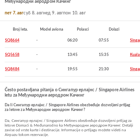
Међународни аеродром Качинг
пет 7. авг
суб 8. авг
нед 9. авг
пон 10. авг
Broj leta.
Model aviona
Polasci
Dolazi
SQ8664
-
06:20
07:55
Singa
SQ5658
-
13:45
15:35
Kuala
SQ8484
-
19:55
21:30
Singa
Često postavljana pitanja o Сингапур ерлајнс / Singapore Airlines
letu za Међународни аеродром Качинг
Da li Сингапур ерлајнс / Singapore Airlines obezbeđuje dozvoljeni prtljag
za letove za Међународни аеродром Качинг?
Da, Сингапур ерлајнс / Singapore Airlines obezbeđuje dozvoljeni prtljag za
letove Domaći & Međunarodno ka Међународни аеродром Качинг. Detalji
zavise od vrste karte i destinacije. Informacije o prtljagu možete videti na
Airpazu tokom rezervacije.