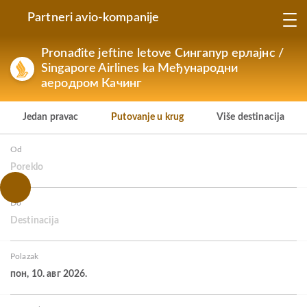
Partneri avio-kompanije
Pronađite jeftine letove Сингапур ерлајнс /
Singapore Airlines ka Међународни
аеродром Качинг
Jedan pravac
Putovanje u krug
Više destinacija
Od
Poreklo
Do
Destinacija
Polazak
пон, 10. авг 2026.