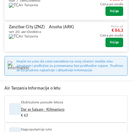
пон 7. сеп
Direktno
Cena po osobi
Air Tanzania
Knjiga
Zanzibar City (ZNZ)
Arusha (ARK)
Počni od
€ 86,3
чет 20. авг
Direktno
Cena po osobi
Air Tanzania
Knjiga
Imajte na umu da cene navedene na ovoj stranici možda nisu
ažurirane i podložne su promenama bez prethodne najave. Trudimo
se da pružimo najtačnije i aktuelnije informacije.
Air Tanzania Informacije o letu
Ekskluzivne ponude letova
Dar es Salaam - Kilimanjaro
€ 63
Najpopularnije rute