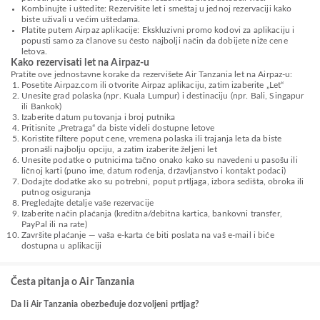
Kombinujte i uštedite: Rezervišite let i smeštaj u jednoj rezervaciji kako
biste uživali u većim uštedama.
Platite putem Airpaz aplikacije: Ekskluzivni promo kodovi za aplikaciju i
popusti samo za članove su često najbolji način da dobijete niže cene
letova.
Kako rezervisati let na Airpaz-u
Pratite ove jednostavne korake da rezervišete Air Tanzania let na Airpaz-u:
Posetite Airpaz.com ili otvorite Airpaz aplikaciju, zatim izaberite „Let“
Unesite grad polaska (npr. Kuala Lumpur) i destinaciju (npr. Bali, Singapur
ili Bankok)
Izaberite datum putovanja i broj putnika
Pritisnite „Pretraga“ da biste videli dostupne letove
Koristite filtere poput cene, vremena polaska ili trajanja leta da biste
pronašli najbolju opciju, a zatim izaberite željeni let
Unesite podatke o putnicima tačno onako kako su navedeni u pasošu ili
ličnoj karti (puno ime, datum rođenja, državljanstvo i kontakt podaci)
Dodajte dodatke ako su potrebni, poput prtljaga, izbora sedišta, obroka ili
putnog osiguranja
Pregledajte detalje vaše rezervacije
Izaberite način plaćanja (kreditna/debitna kartica, bankovni transfer,
PayPal ili na rate)
Završite plaćanje — vaša e-karta će biti poslata na vaš e-mail i biće
dostupna u aplikaciji
Česta pitanja o Air Tanzania
Da li Air Tanzania obezbeđuje dozvoljeni prtljag?