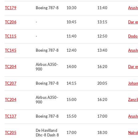
TC179
Boeing 787-8
10:30
11:40
Arush
TC206
-
10:45
13:15
Dar e
TC115
-
11:40
12:50
Dodo
TC145
Boeing 787-8
12:40
13:40
Arush
Airbus A350-
TC204
14:00
16:20
Dar e
900
TC207
Boeing 787-8
14:15
20:05
Johan
Airbus A350-
TC204
15:00
16:20
Zanzi
900
TC137
Boeing 787-8
15:50
17:00
Arush
De Havilland
TC205
17:00
18:30
Nairo
Dhc-8 Dash 8