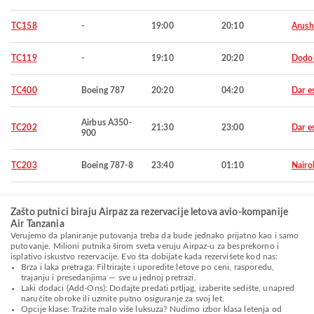
TC158
-
19:00
20:10
Arush
TC119
-
19:10
20:20
Dodo
TC400
Boeing 787
20:20
04:20
Dar e
Airbus A350-
TC202
21:30
23:00
Dar e
900
TC203
Boeing 787-8
23:40
01:10
Nairo
Zašto putnici biraju Airpaz za rezervacije letova avio-kompanije
Air Tanzania
Verujemo da planiranje putovanja treba da bude jednako prijatno kao i samo
putovanje. Milioni putnika širom sveta veruju Airpaz-u za besprekorno i
isplativo iskustvo rezervacije. Evo šta dobijate kada rezervišete kod nas:
Brza i laka pretraga: Filtrirajte i uporedite letove po ceni, rasporedu,
trajanju i presedanjima — sve u jednoj pretrazi.
Laki dodaci (Add-Ons): Dodajte predati prtljag, izaberite sedište, unapred
naručite obroke ili uzmite putno osiguranje za svoj let.
Opcije klase: Tražite malo više luksuza? Nudimo izbor klasa letenja od