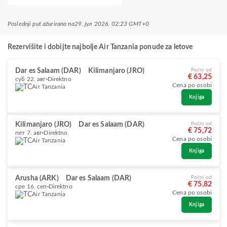
Poslednji put ažurirano na
29. јул 2026. 02:23 GMT+0
Rezervišite i dobijte najbolje Air Tanzania ponude za letove
Dar es Salaam (DAR)
Kilimanjaro (JRO)
Počni od
€ 63,25
суб 22. авг
Direktno
Cena po osobi
Air Tanzania
Knjiga
Kilimanjaro (JRO)
Dar es Salaam (DAR)
Počni od
€ 75,72
пет 7. авг
Direktno
Cena po osobi
Air Tanzania
Knjiga
Arusha (ARK)
Dar es Salaam (DAR)
Počni od
€ 75,82
сре 16. сеп
Direktno
Cena po osobi
Air Tanzania
Knjiga