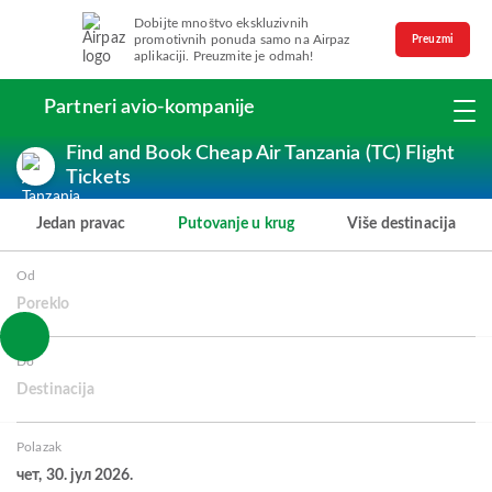
Dobijte mnoštvo ekskluzivnih
promotivnih ponuda samo na Airpaz
Preuzmi
aplikaciji. Preuzmite je odmah!
Partneri avio-kompanije
Find and Book Cheap Air Tanzania (TC) Flight
Tickets
Jedan pravac
Putovanje u krug
Više destinacija
Od
Poreklo
Do
Destinacija
Polazak
чет, 30. јул 2026.