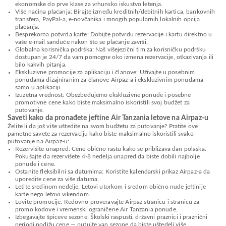
ekonomske do prve klase za vrhunsko iskustvo letenja.
Više načina plaćanja: Birajte između kreditnih/debitnih kartica, bankovnih
transfera, PayPal-a, e-novčanika i mnogih popularnih lokalnih opcija
plaćanja.
Besprekorna potvrda karte: Dobijte potvrdu rezervacije i kartu direktno u
vaše e-mail sanduče nakon što se plaćanje završi.
Globalna korisnička podrška: Naš višejezični tim za korisničku podršku
dostupan je 24/7 da vam pomogne oko izmena rezervacije, otkazivanja ili
bilo kakvih pitanja.
Ekskluzivne promocije za aplikaciju i članove: Uživajte u posebnim
ponudama dizajniranim za članove Airpaz-a i ekskluzivnim ponudama
samo u aplikaciji.
Izuzetna vrednost: Obezbeđujemo ekskluzivne ponude i posebne
promotivne cene kako biste maksimalno iskoristili svoj budžet za
putovanje.
Saveti kako da pronađete jeftine Air Tanzania letove na Airpaz-u
Želite li da još više uštedite na svom budžetu za putovanje? Pratite ove
pametne savete za rezervaciju kako biste maksimalno iskoristili svako
putovanje na Airpaz-u:
Rezervišite unapred: Cene obično rastu kako se približava dan polaska.
Pokušajte da rezervišete 4-8 nedelja unapred da biste dobili najbolje
ponude i cene.
Ostanite fleksibilni sa datumima: Koristite kalendarski prikaz Airpaz-a da
uporedite cene za više datuma.
Letite sredinom nedelje: Letovi utorkom i sredom obično nude jeftinije
karte nego letovi vikendom.
Lovite promocije: Redovno proveravajte Airpaz stranicu i stranicu za
promo kodove i vremenski ograničene Air Tanzania ponude.
Izbegavajte špiceve sezone: Školski raspusti, državni praznici i praznični
periodi podižu cene — putujte van sezone da biste uštedeli više.