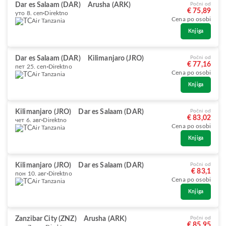
Dar es Salaam (DAR)
Arusha (ARK)
Počni od
€ 75,89
уто 8. сеп
Direktno
Cena po osobi
Air Tanzania
Knjiga
Dar es Salaam (DAR)
Kilimanjaro (JRO)
Počni od
€ 77,16
пет 25. сеп
Direktno
Cena po osobi
Air Tanzania
Knjiga
Kilimanjaro (JRO)
Dar es Salaam (DAR)
Počni od
€ 83,02
чет 6. авг
Direktno
Cena po osobi
Air Tanzania
Knjiga
Kilimanjaro (JRO)
Dar es Salaam (DAR)
Počni od
€ 83,1
пон 10. авг
Direktno
Cena po osobi
Air Tanzania
Knjiga
Zanzibar City (ZNZ)
Arusha (ARK)
Počni od
€ 85,95