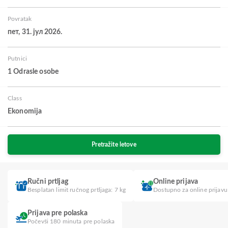
Povratak
пет, 31. јул 2026.
Putnici
1 Odrasle osobe
Class
Ekonomija
Pretražite letove
Ručni prtljag
Online prijava
Besplatan limit ručnog prtljaga: 7 kg
Dostupno za online prijavu
Prijava pre polaska
Počevši 180 minuta pre polaska