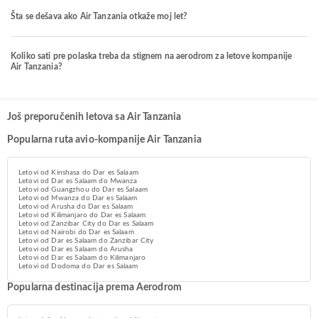
Šta se dešava ako Air Tanzania otkaže moj let?
Koliko sati pre polaska treba da stignem na aerodrom za letove kompanije
Air Tanzania?
Još preporučenih letova sa Air Tanzania
Popularna ruta avio-kompanije Air Tanzania
Letovi od Kinshasa do Dar es Salaam
Letovi od Dar es Salaam do Mwanza
Letovi od Guangzhou do Dar es Salaam
Letovi od Mwanza do Dar es Salaam
Letovi od Arusha do Dar es Salaam
Letovi od Kilimanjaro do Dar es Salaam
Letovi od Zanzibar City do Dar es Salaam
Letovi od Nairobi do Dar es Salaam
Letovi od Dar es Salaam do Zanzibar City
Letovi od Dar es Salaam do Arusha
Letovi od Dar es Salaam do Kilimanjaro
Letovi od Dodoma do Dar es Salaam
Popularna destinacija prema Aerodrom