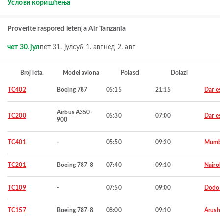
Услови коришћења
Proverite raspored letenja Air Tanzania
чет 30. јул
пет 31. јул
суб 1. авг
нед 2. авг
Broj leta.
Model aviona
Polasci
Dolazi
TC402
Boeing 787
05:15
21:15
Dar e
Airbus A350-
TC200
05:30
07:00
Dar e
900
TC401
-
05:50
09:20
Mumb
TC201
Boeing 787-8
07:40
09:10
Nairo
TC109
-
07:50
09:00
Dodo
TC157
Boeing 787-8
08:00
09:10
Arush