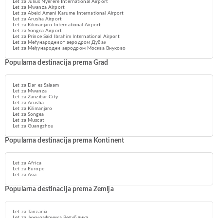
Let za Julius Nyerere International Airport
Let za Mwanza Airport
Let za Abeid Amani Karume International Airport
Let za Arusha Airport
Let za Kilimanjaro International Airport
Let za Songea Airport
Let za Prince Said Ibrahim International Airport
Let za Меѓународниот аеродром Дубаи
Let za Међународни аеродром Москва Внуково
Popularna destinacija prema Grad
Let za Dar es Salaam
Let za Mwanza
Let za Zanzibar City
Let za Arusha
Let za Kilimanjaro
Let za Songea
Let za Muscat
Let za Guangzhou
Popularna destinacija prema Kontinent
Let za Africa
Let za Europe
Let za Asia
Popularna destinacija prema Zemlja
Let za Tanzania
Let za Јужноафричка Република