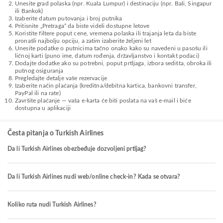
Unesite grad polaska (npr. Kuala Lumpur) i destinaciju (npr. Bali, Singapur
ili Bankok)
Izaberite datum putovanja i broj putnika
Pritisnite „Pretraga“ da biste videli dostupne letove
Koristite filtere poput cene, vremena polaska ili trajanja leta da biste
pronašli najbolju opciju, a zatim izaberite željeni let
Unesite podatke o putnicima tačno onako kako su navedeni u pasošu ili
ličnoj karti (puno ime, datum rođenja, državljanstvo i kontakt podaci)
Dodajte dodatke ako su potrebni, poput prtljaga, izbora sedišta, obroka ili
putnog osiguranja
Pregledajte detalje vaše rezervacije
Izaberite način plaćanja (kreditna/debitna kartica, bankovni transfer,
PayPal ili na rate)
Završite plaćanje — vaša e-karta će biti poslata na vaš e-mail i biće
dostupna u aplikaciji
Česta pitanja o Turkish Airlines
Da li Turkish Airlines obezbeđuje dozvoljeni prtljag?
Da li Turkish Airlines nudi web/online check-in? Kada se otvara?
Koliko ruta nudi Turkish Airlines?