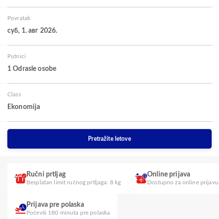
Povratak
суб, 1. авг 2026.
Putnici
1 Odrasle osobe
Class
Ekonomija
Pretražite letove
Ručni prtljag
Online prijava
Besplatan limit ručnog prtljaga: 8 kg
Dostupno za online prijavu
Prijava pre polaska
Počevši 180 minuta pre polaska