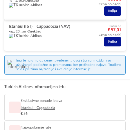
чет 1. окт
Direktno
Cena po osobi
Turkish Airlines
Knjiga
Istanbul (IST)
Cappadocia (NAV)
Počni od
€ 57,01
нед 23. авг
Direktno
Cena po osobi
Turkish Airlines
Knjiga
Imajte na umu da cene navedene na ovoj stranici možda nisu
ažurirane i podložne su promenama bez prethodne najave. Trudimo
se da pružimo najtačnije i aktuelnije informacije.
Turkish Airlines Informacije o letu
Ekskluzivne ponude letova
Istanbul - Cappadocia
€ 56
Najpopularnije rute