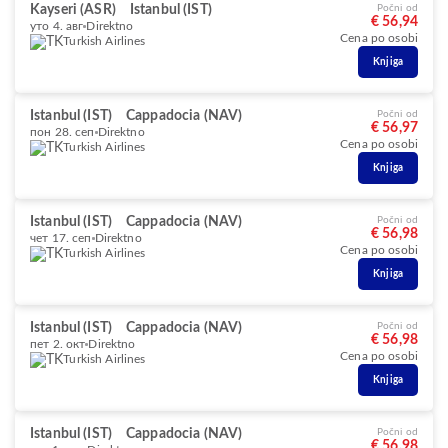
Kayseri (ASR)
Istanbul (IST)
Počni od
€ 56,94
уто 4. авг
Direktno
Cena po osobi
Turkish Airlines
Knjiga
Istanbul (IST)
Cappadocia (NAV)
Počni od
€ 56,97
пон 28. сеп
Direktno
Cena po osobi
Turkish Airlines
Knjiga
Istanbul (IST)
Cappadocia (NAV)
Počni od
€ 56,98
чет 17. сеп
Direktno
Cena po osobi
Turkish Airlines
Knjiga
Istanbul (IST)
Cappadocia (NAV)
Počni od
€ 56,98
пет 2. окт
Direktno
Cena po osobi
Turkish Airlines
Knjiga
Istanbul (IST)
Cappadocia (NAV)
Počni od
€ 56,98