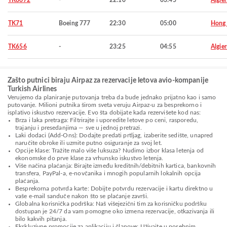
TK8672
-
22:10
03:45
Algier
TK71
Boeing 777
22:30
05:00
Hong
TK656
-
23:25
04:55
Algier
Zašto putnici biraju Airpaz za rezervacije letova avio-kompanije
Turkish Airlines
Verujemo da planiranje putovanja treba da bude jednako prijatno kao i samo
putovanje. Milioni putnika širom sveta veruju Airpaz-u za besprekorno i
isplativo iskustvo rezervacije. Evo šta dobijate kada rezervišete kod nas:
Brza i laka pretraga: Filtrirajte i uporedite letove po ceni, rasporedu,
trajanju i presedanjima — sve u jednoj pretrazi.
Laki dodaci (Add-Ons): Dodajte predati prtljag, izaberite sedište, unapred
naručite obroke ili uzmite putno osiguranje za svoj let.
Opcije klase: Tražite malo više luksuza? Nudimo izbor klasa letenja od
ekonomske do prve klase za vrhunsko iskustvo letenja.
Više načina plaćanja: Birajte između kreditnih/debitnih kartica, bankovnih
transfera, PayPal-a, e-novčanika i mnogih popularnih lokalnih opcija
plaćanja.
Besprekorna potvrda karte: Dobijte potvrdu rezervacije i kartu direktno u
vaše e-mail sanduče nakon što se plaćanje završi.
Globalna korisnička podrška: Naš višejezični tim za korisničku podršku
dostupan je 24/7 da vam pomogne oko izmena rezervacije, otkazivanja ili
bilo kakvih pitanja.
Ekskluzivne promocije za aplikaciju i članove: Uživajte u posebnim