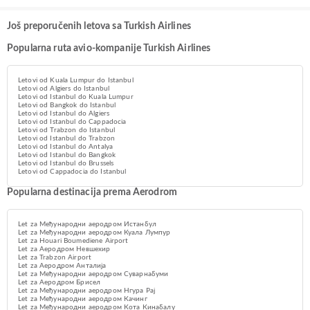
Još preporučenih letova sa Turkish Airlines
Popularna ruta avio-kompanije Turkish Airlines
Letovi od Kuala Lumpur do Istanbul
Letovi od Algiers do Istanbul
Letovi od Istanbul do Kuala Lumpur
Letovi od Bangkok do Istanbul
Letovi od Istanbul do Algiers
Letovi od Istanbul do Cappadocia
Letovi od Trabzon do Istanbul
Letovi od Istanbul do Trabzon
Letovi od Istanbul do Antalya
Letovi od Istanbul do Bangkok
Letovi od Istanbul do Brussels
Letovi od Cappadocia do Istanbul
Popularna destinacija prema Aerodrom
Let za Међународни аеродром Истанбул
Let za Међународни аеродром Куала Лумпур
Let za Houari Boumediene Airport
Let za Aеродром Невшехир
Let za Trabzon Airport
Let za Аеродром Анталија
Let za Међународни аеродром Суварнабуми
Let za Аеродром Брисел
Let za Међународни аеродром Нгура Рај
Let za Међународни аеродром Качинг
Let za Међународни аеродром Кота Кинабалу