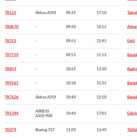
TK125
Airbus A350
09:35
17:10
Taipei
TK8670
-
09:40
15:15
Algier
TK315
-
09:55
12:45
Erbil
TK7559
-
09:55
11:15
Bang
TK843
-
10:25
13:30
Bagh
TK9261
-
10:30
11:35
Bang
TK7626
Airbus A319
10:40
12:10
Bang
AIRBUS
TK1344
10:40
17:05
Edinb
A350-900
TK379
Boeing 737
11:00
12:40
Tbilisi