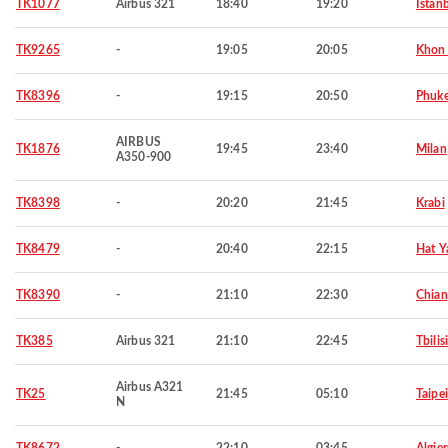
TK1077
Airbus 321
18:40
19:20
Istan
TK9265
-
19:05
20:05
Khon
TK8396
-
19:15
20:50
Phuke
AIRBUS
TK1876
19:45
23:40
Milan
A350-900
TK8398
-
20:20
21:45
Krabi
TK8479
-
20:40
22:15
Hat Y
TK8390
-
21:10
22:30
Chian
TK385
Airbus 321
21:10
22:45
Tbilisi
Airbus A321
TK25
21:45
05:10
Taipei
N