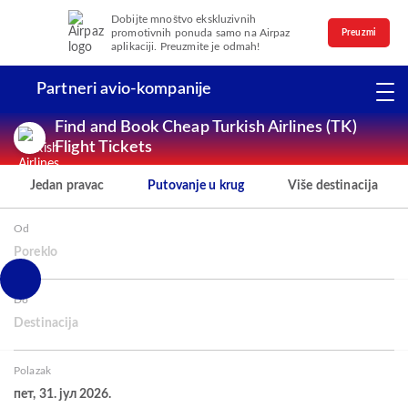
Dobijte mnoštvo ekskluzivnih
promotivnih ponuda samo na Airpaz
Preuzmi
aplikaciji. Preuzmite je odmah!
Partneri avio-kompanije
Find and Book Cheap Turkish Airlines (TK)
Flight Tickets
Jedan pravac
Putovanje u krug
Više destinacija
Od
Poreklo
Do
Destinacija
Polazak
пет, 31. јул 2026.