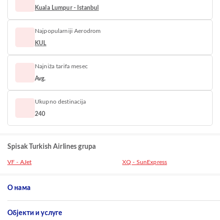
Kuala Lumpur - Istanbul
Najpopularniji Aerodrom
KUL
Najniža tarifa mesec
Avg.
Ukupno destinacija
240
Spisak Turkish Airlines grupa
VF - AJet
XQ - SunExpress
О нама
Објекти и услуге