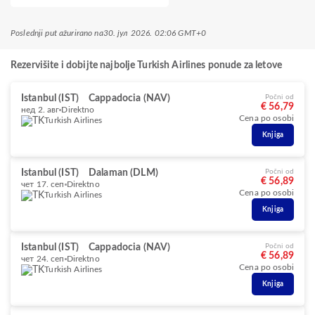
Poslednji put ažurirano na
30. јул 2026. 02:06 GMT+0
Rezervišite i dobijte najbolje Turkish Airlines ponude za letove
Istanbul (IST)
Cappadocia (NAV)
Počni od
€ 56,79
нед 2. авг
Direktno
Cena po osobi
Turkish Airlines
Knjiga
Istanbul (IST)
Dalaman (DLM)
Počni od
€ 56,89
чет 17. сеп
Direktno
Cena po osobi
Turkish Airlines
Knjiga
Istanbul (IST)
Cappadocia (NAV)
Počni od
€ 56,89
чет 24. сеп
Direktno
Cena po osobi
Turkish Airlines
Knjiga