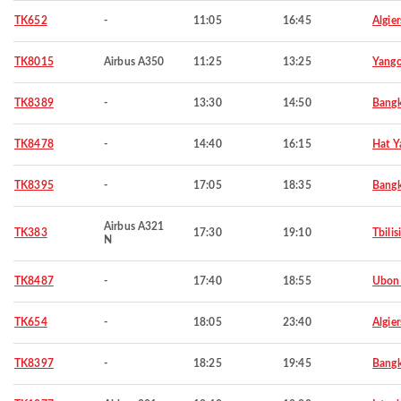
TK652
-
11:05
16:45
Algier
TK8015
Airbus A350
11:25
13:25
Yang
TK8389
-
13:30
14:50
Bang
TK8478
-
14:40
16:15
Hat Y
TK8395
-
17:05
18:35
Bang
Airbus A321
TK383
17:30
19:10
Tbilisi
N
TK8487
-
17:40
18:55
Ubon 
TK654
-
18:05
23:40
Algier
TK8397
-
18:25
19:45
Bang