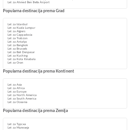
Let za Ahmed Ben Bella Airport
Popularna destinacija prema Grad
Let za Istanbul
Let za Kuala Lumpur
Let za Algiers
Let za Cappadocia
Let za Trabzon
Let za Antalya
Let za Bangkok
Let za Brussels
Let za Bali Denpasar
Let za Kuching
Let za Kota Kinabalu
Let za Oran
Popularna destinacija prema Kontinent
Let za Asia
Let za Africa
Let za Europe
Let za North America
Let za South America
Let za Oceania
Popularna destinacija prema Zemlja
Let za Турска
Let za Малезија