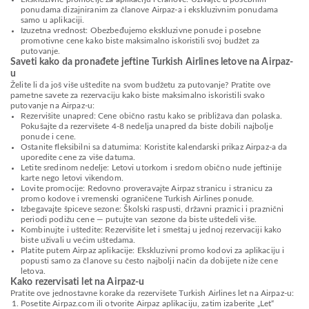
ponudama dizajniranim za članove Airpaz-a i ekskluzivnim ponudama
samo u aplikaciji.
Izuzetna vrednost: Obezbeđujemo ekskluzivne ponude i posebne
promotivne cene kako biste maksimalno iskoristili svoj budžet za
putovanje.
Saveti kako da pronađete jeftine Turkish Airlines letove na Airpaz-
u
Želite li da još više uštedite na svom budžetu za putovanje? Pratite ove
pametne savete za rezervaciju kako biste maksimalno iskoristili svako
putovanje na Airpaz-u:
Rezervišite unapred: Cene obično rastu kako se približava dan polaska.
Pokušajte da rezervišete 4-8 nedelja unapred da biste dobili najbolje
ponude i cene.
Ostanite fleksibilni sa datumima: Koristite kalendarski prikaz Airpaz-a da
uporedite cene za više datuma.
Letite sredinom nedelje: Letovi utorkom i sredom obično nude jeftinije
karte nego letovi vikendom.
Lovite promocije: Redovno proveravajte Airpaz stranicu i stranicu za
promo kodove i vremenski ograničene Turkish Airlines ponude.
Izbegavajte špiceve sezone: Školski raspusti, državni praznici i praznični
periodi podižu cene — putujte van sezone da biste uštedeli više.
Kombinujte i uštedite: Rezervišite let i smeštaj u jednoj rezervaciji kako
biste uživali u većim uštedama.
Platite putem Airpaz aplikacije: Ekskluzivni promo kodovi za aplikaciju i
popusti samo za članove su često najbolji način da dobijete niže cene
letova.
Kako rezervisati let na Airpaz-u
Pratite ove jednostavne korake da rezervišete Turkish Airlines let na Airpaz-u:
Posetite Airpaz.com ili otvorite Airpaz aplikaciju, zatim izaberite „Let“