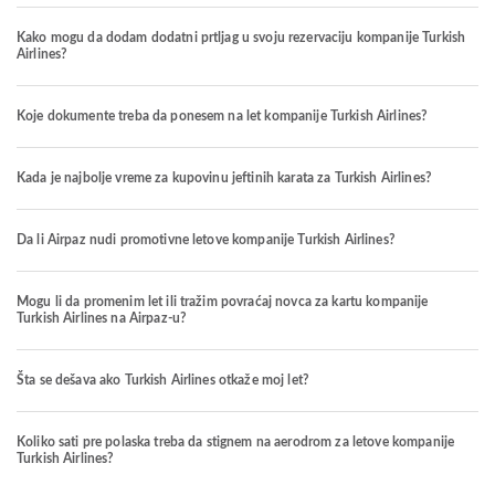
Kako mogu da dodam dodatni prtljag u svoju rezervaciju kompanije Turkish
Airlines?
Koje dokumente treba da ponesem na let kompanije Turkish Airlines?
Kada je najbolje vreme za kupovinu jeftinih karata za Turkish Airlines?
Da li Airpaz nudi promotivne letove kompanije Turkish Airlines?
Mogu li da promenim let ili tražim povraćaj novca za kartu kompanije
Turkish Airlines na Airpaz-u?
Šta se dešava ako Turkish Airlines otkaže moj let?
Koliko sati pre polaska treba da stignem na aerodrom za letove kompanije
Turkish Airlines?