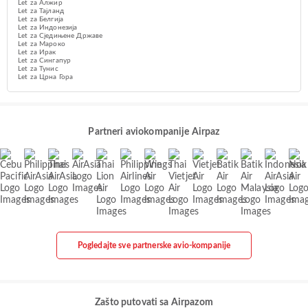
Let za Алжир
Let za Тајланд
Let za Белгија
Let za Индонезија
Let za Сједињене Државе
Let za Мароко
Let za Ирак
Let za Сингапур
Let za Тунис
Let za Црна Гора
Partneri aviokompanije Airpaz
Pogledajte sve partnerske avio-kompanije
Zašto putovati sa Airpazom