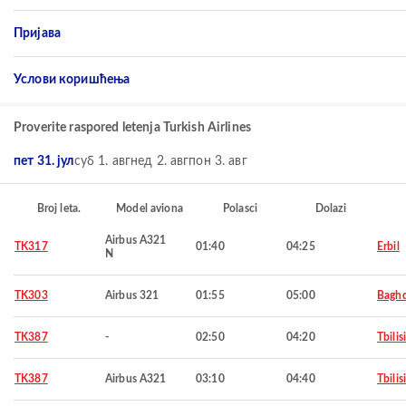
Пријава
Услови коришћења
Proverite raspored letenja Turkish Airlines
пет 31. јул
суб 1. авг
нед 2. авг
пон 3. авг
Broj leta.
Model aviona
Polasci
Dolazi
Airbus A321
TK317
01:40
04:25
Erbil
N
TK303
Airbus 321
01:55
05:00
Bagh
TK387
-
02:50
04:20
Tbilisi
TK387
Airbus A321
03:10
04:40
Tbilisi