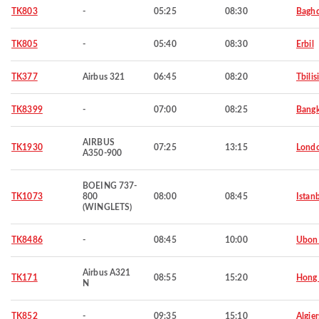
TK803
-
05:25
08:30
Bagh
TK805
-
05:40
08:30
Erbil
TK377
Airbus 321
06:45
08:20
Tbilisi
TK8399
-
07:00
08:25
Bang
AIRBUS
TK1930
07:25
13:15
Lond
A350-900
BOEING 737-
TK1073
800
08:00
08:45
Istan
(WINGLETS)
TK8486
-
08:45
10:00
Ubon 
Airbus A321
TK171
08:55
15:20
Hong
N
TK852
-
09:35
15:10
Algier