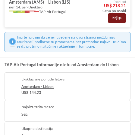
Amsterdam (AMS)
Lisbon (LIS)
Počni od
US$ 218.21
пет 14. авг
Direktno
Cena po osobi
TAP Air Portugal
Knjiga
Imajte na umu da cene navedene na ovoj stranici možda nisu
ažurirane i podložne su promenama bez prethodne najave. Trudimo
se da pružimo najtačnije i aktuelnije informacije.
TAP Air Portugal Informacije o letu od Amsterdam do Lisbon
Ekskluzivne ponude letova
Amsterdam - Lisbon
US$ 144.23
Najniža tarifa mesec
Sep.
Ukupno destinacija