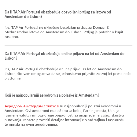
Da li TAP Air Portugal obezbeđuje dozvoljeni prtljag za letove od
Amsterdam do Lisbon?
Ne, TAP Air Portugal ne uključuje besplatan prtljag za Domaći &
Međunarodno letove od Amsterdam do Lisbon. Prtljag je potrebno kupiti
zasebno.
Da li TAP Air Portugal obezbeđuje online prijavu na let od Amsterdam do
Lisbon?
Da, TAP Air Portugal obezbeđuje online prijavu za let od Amsterdam do
Lisbon, što vam omogućava da se jednostavno prijavite za svoj let preko naše
platforme.
Koji je najpopularniji aerodrom za polaske iz Amsterdam?
Aеродром Амстердам Схипхол
su najpopularniji polazni aerodromi u
Amsterdam. Ovi aerodromi nude Soba za bebe, Parking mesta, Usluga
razmene valuta i mnoge druge pogodnosti za unapređenje vašeg iskustva
putovanja. Možete proveriti detaljne informacije o sadržajima i rasporedu
terminala na ovim aerodromima.