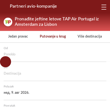
Partneri avio-kompanije
Pronađite jeftine letove TAP Air Portugal iz
Amsterdam za Lisbon
Jedan pravac
Putovanje u krug
Više destinacija
Od
Poreklo
Do
Destinacija
Polazak
нед, 9. авг 2026.
Povratak