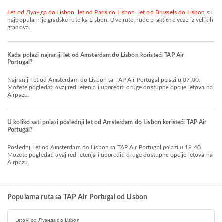
let od Луанда do Lisbon
,
let od Paris do Lisbon
,
let od Brussels do Lisbon
su
najpopularnije gradske rute ka Lisbon. Ove rute nude praktične veze iz velikih
gradova.
Kada polazi najraniji let od Amsterdam do Lisbon koristeći TAP Air
Portugal?
Najraniji let od Amsterdam do Lisbon sa TAP Air Portugal polazi u 07:00.
Možete pogledati ovaj red letenja i uporediti druge dostupne opcije letova na
Airpazu.
U koliko sati polazi poslednji let od Amsterdam do Lisbon koristeći TAP Air
Portugal?
Poslednji let od Amsterdam do Lisbon sa TAP Air Portugal polazi u 19:40.
Možete pogledati ovaj red letenja i uporediti druge dostupne opcije letova na
Airpazu.
Popularna ruta sa TAP Air Portugal od Lisbon
Letovi od Луанда do Lisbon