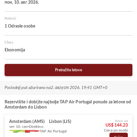
пон, 10. авг 2026.
Putnici
1 Odrasle osobe
Class
Ekonomija
Pretražite letove
Poslednji put ažurirano na
2. август 2026. 19:41 GMT+0
Rezervišite i dobijte najbolje TAP Air Portugal ponude za letove od
Amsterdam do Lisbon
Amsterdam (AMS)
Lisbon (LIS)
Počni od
US$ 144.23
чет 10. сеп
Direktno
Cena po osobi
TAP Air Portugal