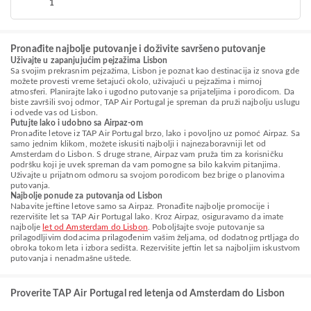
1
Pronađite najbolje putovanje i doživite savršeno putovanje
Uživajte u zapanjujućim pejzažima Lisbon
Sa svojim prekrasnim pejzažima, Lisbon je poznat kao destinacija iz snova gde
možete provesti vreme šetajući okolo, uživajući u pejzažima i mirnoj
atmosferi. Planirajte lako i ugodno putovanje sa prijateljima i porodicom. Da
biste završili svoj odmor, TAP Air Portugal je spreman da pruži najbolju uslugu
i odvede vas od Lisbon.
Putujte lako i udobno sa Airpaz-om
Pronađite letove iz TAP Air Portugal brzo, lako i povoljno uz pomoć Airpaz. Sa
samo jednim klikom, možete iskusiti najbolji i najnezaboravniji let od
Amsterdam do Lisbon. S druge strane, Airpaz vam pruža tim za korisničku
podršku koji je uvek spreman da vam pomogne sa bilo kakvim pitanjima.
Uživajte u prijatnom odmoru sa svojom porodicom bez brige o planovima
putovanja.
Najbolje ponude za putovanja od Lisbon
Nabavite jeftine letove samo sa Airpaz. Pronađite najbolje promocije i
rezervišite let sa TAP Air Portugal lako. Kroz Airpaz, osiguravamo da imate
najbolje
let od Amsterdam do Lisbon
. Poboljšajte svoje putovanje sa
prilagodljivim dodacima prilagođenim vašim željama, od dodatnog prtljaga do
obroka tokom leta i izbora sedišta. Rezervišite jeftin let sa najboljim iskustvom
putovanja i nenadmašne uštede.
Proverite TAP Air Portugal red letenja od Amsterdam do Lisbon