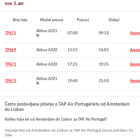
пон 3. авг
Broj leta.
Model aviona
Polasci
Dolazi
Airbus A321
TP675
07:00
09:10
Amst
N
TP669
Airbus A320
13:55
16:05
Amst
TP671
Airbus A320
17:25
19:35
Amst
Airbus A321
TP673
19:40
21:50
Amst
N
Često postavljana pitanja o TAP Air Portugal letu od Amsterdam
do Lisbon
Koliko traje let od Amsterdam do Lisbon sa TAP Air Portugal?
Trajanje leta od Amsterdam do Lisbon sa TAP Air Portugal iznosi približno 3ч
10м.