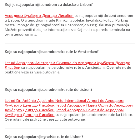
Koji je najpopularniji aerodrom za dolaske u Lisbon?
Aеродром Хумберто Делгадо Лисабон
su najpopularniji dolazni aerodromi
u Lisbon. Ovi aerodromi nude Klinika i apoteke, Invalidska kolica, Parking
mesta i mnoge druge pogodnosti za unapređenje vašeg iskustva putovanja.
Možete proveriti detaljne informacije o sadržajima i rasporedu terminala na
ovim aerodromima.
Koje su najpopularnije aerodromske rute iz Amsterdam?
let od Aеродром Амстердам Схипхол do Aеродром Хумберто Делгадо
Лисабон
su najpopularnije aerodromske rute iz Amsterdam. Ove rute nude
praktične veze za vaše putovanje.
Koje su najpopularnije aerodromske rute do Lisbon?
let od Dr. António Agostinho Neto International Airport do Aеродром
Хумберто Делгадо Лисабон
,
let od Aеродром Париз Орли do Aеродром
Хумберто Делгадо Лисабон
,
let od Аеродром Брисел do Aеродром
Хумберто Делгадо Лисабон
su najpopularnije aerodromske rute ka Lisbon.
Ove rute nude praktične veze za vaše putovanje.
Koje su najpopularnije gradske rute do Lisbon?