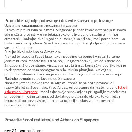
1
Pronađite najbolje putovanje i doživite savršeno putovanje
Uživajte u zapanjujućim pejzažima Singapore
Sa svojim prekrasnim pejzažima, Singapore je poznat kao destinacija iz snova
gde možete provesti vreme šetajući okolo, uživajući u pejzažima i mirnoj
atmosferi. Planirajte lako i ugodno putovanje sa prijateljima i porodicom. Da
biste završili svoj odmor, Scoot je spreman da pruži najbolju uslugu i odvede
vas od Singapore.
Putujte lako i udobno sa Airpaz-om
Pronađite letove iz Scoot brzo, lako i povoljno uz pomoć Airpaz. Sa samo
jednim klikom, možete iskusiti najbolji i najnezaboravniji let od Athens do
Singapore. S druge strane, Airpaz vam pruža tim za korisničku podršku koji je
uvek spreman da vam pomogne sa bilo kakvim pitanjima. Uživajte u
prijatnom odmoru sa svojom porodicom bez brige o planovima putovanja.
Najbolje ponude za putovanja od Singapore
Nabavite jeftine letove samo sa Airpaz. Pronađite najbolje promocije i
rezervišite let sa Scoot lako. Kroz Airpaz, osiguravamo da imate najbolje
let od
Athens do Singapore
. Poboljšajte svoje putovanje sa prilagodljivim dodacima
prilagođenim vašim željama, od dodatnog prtljaga do obroka tokom leta i
izbora sedišta. Rezervišite jeftin let sa najboljim iskustvom putovanja i
nenadmašne uštede.
Proverite Scoot red letenja od Athens do Singapore
пет 31. јул
пон 3. авг