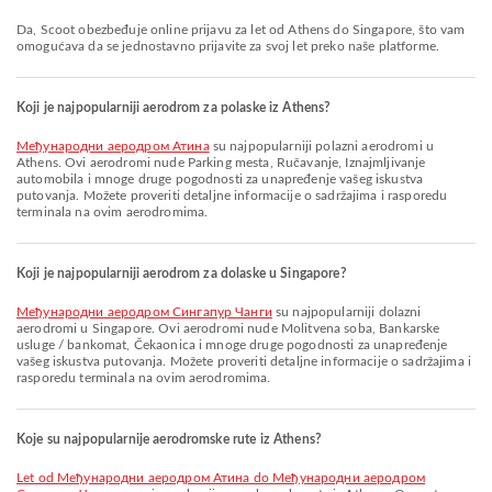
Da, Scoot obezbeđuje online prijavu za let od Athens do Singapore, što vam
omogućava da se jednostavno prijavite za svoj let preko naše platforme.
Koji je najpopularniji aerodrom za polaske iz Athens?
Међународни аеродром Атина
su najpopularniji polazni aerodromi u
Athens. Ovi aerodromi nude Parking mesta, Ručavanje, Iznajmljivanje
automobila i mnoge druge pogodnosti za unapređenje vašeg iskustva
putovanja. Možete proveriti detaljne informacije o sadržajima i rasporedu
terminala na ovim aerodromima.
Koji je najpopularniji aerodrom za dolaske u Singapore?
Међународни аеродром Сингапур Чанги
su najpopularniji dolazni
aerodromi u Singapore. Ovi aerodromi nude Molitvena soba, Bankarske
usluge / bankomat, Čekaonica i mnoge druge pogodnosti za unapređenje
vašeg iskustva putovanja. Možete proveriti detaljne informacije o sadržajima i
rasporedu terminala na ovim aerodromima.
Koje su najpopularnije aerodromske rute iz Athens?
let od Међународни аеродром Атина do Међународни аеродром