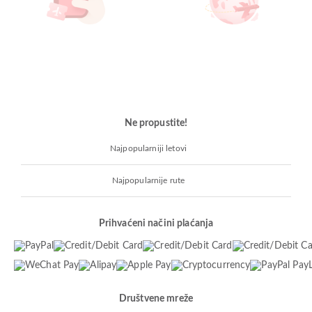
Ne propustite!
Najpopularniji letovi
Najpopularnije rute
Prihvaćeni načini plaćanja
Društvene mreže