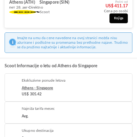
Athens (ATH)
Singapore (SIN)
Počni od
US$ 411.17
пет 28. авг
Direktno
Cena po osobi
Scoot
Knjiga
Imajte na umu da cene navedene na ovoj stranici možda nisu
ažurirane i podložne su promenama bez prethodne najave. Trudimo
se da pružimo najtačnije i aktuelnije informacije.
Scoot Informacije o letu od Athens do Singapore
Ekskluzivne ponude letova
Athens - Singapore
US$ 305.42
Najniža tarifa mesec
Avg.
Ukupno destinacija