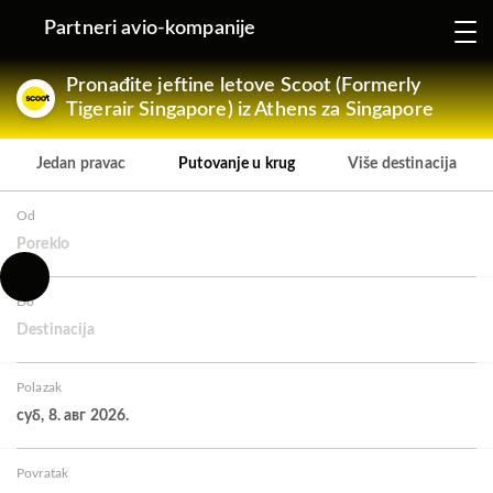
Partneri avio-kompanije
Pronađite jeftine letove Scoot (Formerly
Tigerair Singapore) iz Athens za Singapore
Jedan pravac
Putovanje u krug
Više destinacija
Od
Poreklo
Do
Destinacija
Polazak
суб, 8. авг 2026.
Povratak