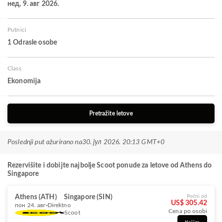
нед, 9. авг 2026.
Putnici
1 Odrasle osobe
Class
Ekonomija
Pretražite letove
Poslednji put ažurirano na
30. јул 2026. 20:13 GMT+0
Rezervišite i dobijte najbolje Scoot ponude za letove od Athens do
Singapore
Athens (ATH)
Singapore (SIN)
Počni od
US$ 305.42
пон 24. авг
Direktno
Cena po osobi
Scoot