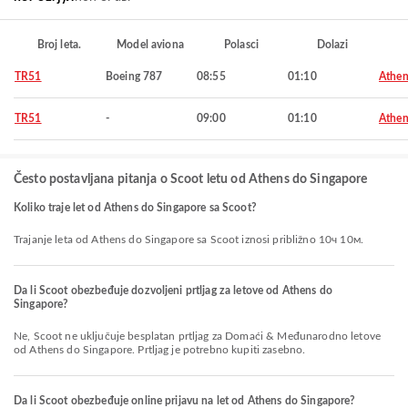
Broj leta.
Model aviona
Polasci
Dolazi
TR51
Boeing 787
08:55
01:10
Athen
TR51
-
09:00
01:10
Athen
Često postavljana pitanja o Scoot letu od Athens do Singapore
Koliko traje let od Athens do Singapore sa Scoot?
Trajanje leta od Athens do Singapore sa Scoot iznosi približno 10ч 10м.
Da li Scoot obezbeđuje dozvoljeni prtljag za letove od Athens do
Singapore?
Ne, Scoot ne uključuje besplatan prtljag za Domaći & Međunarodno letove
od Athens do Singapore. Prtljag je potrebno kupiti zasebno.
Da li Scoot obezbeđuje online prijavu na let od Athens do Singapore?