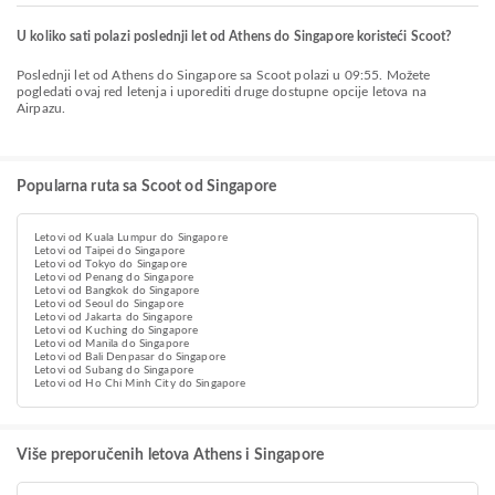
U koliko sati polazi poslednji let od Athens do Singapore koristeći Scoot?
Poslednji let od Athens do Singapore sa Scoot polazi u 09:55. Možete
pogledati ovaj red letenja i uporediti druge dostupne opcije letova na
Airpazu.
Popularna ruta sa Scoot od Singapore
Letovi od Kuala Lumpur do Singapore
Letovi od Taipei do Singapore
Letovi od Tokyo do Singapore
Letovi od Penang do Singapore
Letovi od Bangkok do Singapore
Letovi od Seoul do Singapore
Letovi od Jakarta do Singapore
Letovi od Kuching do Singapore
Letovi od Manila do Singapore
Letovi od Bali Denpasar do Singapore
Letovi od Subang do Singapore
Letovi od Ho Chi Minh City do Singapore
Više preporučenih letova Athens i Singapore