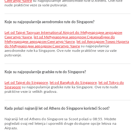
Сингапур Чанги
su najpopularnije aerodromske rute iz Athens. Ove rute
nude praktične veze za vaše putovanje.
Koje su najpopularnije aerodromske rute do Singapore?
let od Taipei Taoyuan International Airport do Међународни аеродром
Сингапур Чанги
,
let od Међународни аеродром Суварнабуми do
Међународни аеродром Сингапур Чанги
,
let od Аеродром Токио Нарита
do Међународни аеродром Сингапур Чанги
su najpopularnije
aerodromske rute ka Singapore. Ove rute nude praktične veze za vaše
putovanje.
Koje su najpopularnije gradske rute do Singapore?
let od Taipei do Singapore
,
let od Bangkok do Singapore
,
let od Tokyo do
Singapore
su najpopularnije gradske rute ka Singapore. Ove rute nude
praktične veze iz velikih gradova.
Kada polazi najraniji let od Athens do Singapore koristeći Scoot?
Najraniji let od Athens do Singapore sa Scoot polazi u 08:55. Možete
pogledati ovaj red letenja i uporediti druge dostupne opcije letova na
Airpazu.