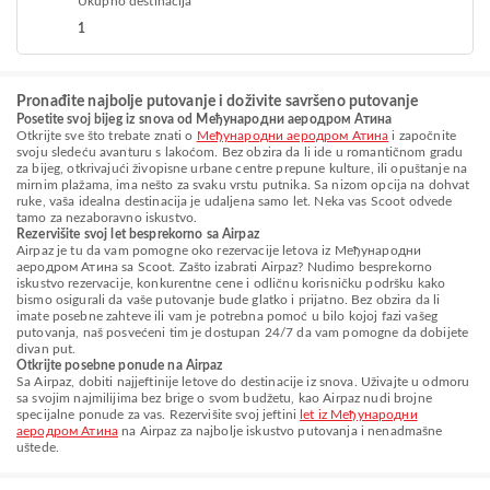
Ukupno destinacija
1
Pronađite najbolje putovanje i doživite savršeno putovanje
Posetite svoj bijeg iz snova od Међународни аеродром Атина
Otkrijte sve što trebate znati o
Међународни аеродром Атина
i započnite
svoju sledeću avanturu s lakoćom. Bez obzira da li ide u romantičnom gradu
za bijeg, otkrivajući živopisne urbane centre prepune kulture, ili opuštanje na
mirnim plažama, ima nešto za svaku vrstu putnika. Sa nizom opcija na dohvat
ruke, vaša idealna destinacija je udaljena samo let. Neka vas Scoot odvede
tamo za nezaboravno iskustvo.
Rezervišite svoj let besprekorno sa Airpaz
Airpaz je tu da vam pomogne oko rezervacije letova iz Међународни
аеродром Атина sa Scoot. Zašto izabrati Airpaz? Nudimo besprekorno
iskustvo rezervacije, konkurentne cene i odličnu korisničku podršku kako
bismo osigurali da vaše putovanje bude glatko i prijatno. Bez obzira da li
imate posebne zahteve ili vam je potrebna pomoć u bilo kojoj fazi vašeg
putovanja, naš posvećeni tim je dostupan 24/7 da vam pomogne da dobijete
divan put.
Otkrijte posebne ponude na Airpaz
Sa Airpaz, dobiti najjeftinije letove do destinacije iz snova. Uživajte u odmoru
sa svojim najmilijima bez brige o svom budžetu, kao Airpaz nudi brojne
specijalne ponude za vas. Rezervišite svoj jeftini
let iz Међународни
аеродром Атина
na Airpaz za najbolje iskustvo putovanja i nenadmašne
uštede.