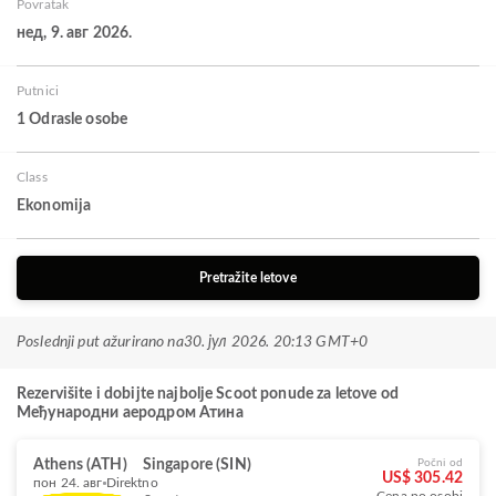
Povratak
нед, 9. авг 2026.
Putnici
1 Odrasle osobe
Class
Ekonomija
Pretražite letove
Poslednji put ažurirano na
30. јул 2026. 20:13 GMT+0
Rezervišite i dobijte najbolje Scoot ponude za letove od
Међународни аеродром Атина
Athens (ATH)
Singapore (SIN)
Počni od
US$ 305.42
пон 24. авг
Direktno