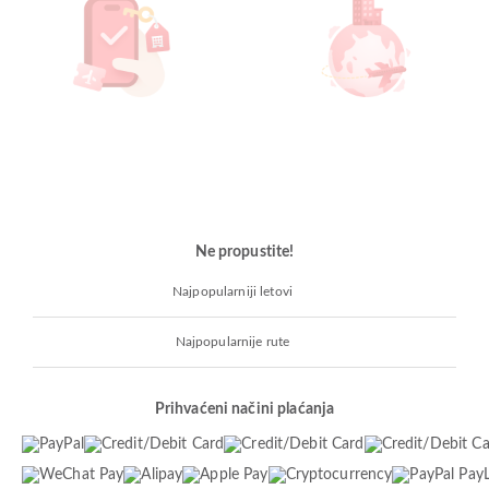
Ne propustite!
Najpopularniji letovi
Najpopularnije rute
Prihvaćeni načini plaćanja