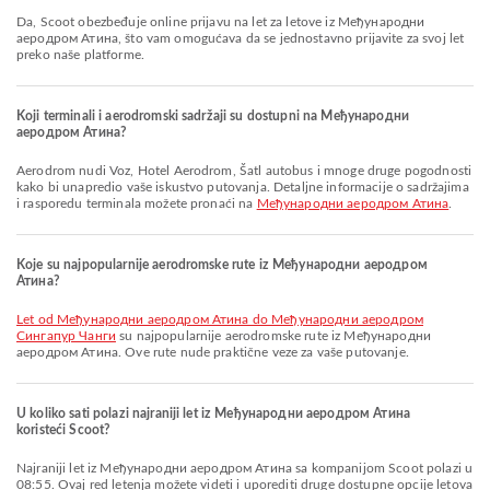
Da, Scoot obezbeđuje online prijavu na let za letove iz Међународни
аеродром Атина, što vam omogućava da se jednostavno prijavite za svoj let
preko naše platforme.
Koji terminali i aerodromski sadržaji su dostupni na Међународни
аеродром Атина?
Aerodrom nudi Voz, Hotel Aerodrom, Šatl autobus i mnoge druge pogodnosti
kako bi unapredio vaše iskustvo putovanja. Detaljne informacije o sadržajima
i rasporedu terminala možete pronaći na
Међународни аеродром Атина
.
Koje su najpopularnije aerodromske rute iz Међународни аеродром
Атина?
let od Међународни аеродром Атина do Међународни аеродром
Сингапур Чанги
su najpopularnije aerodromske rute iz Међународни
аеродром Атина. Ove rute nude praktične veze za vaše putovanje.
U koliko sati polazi najraniji let iz Међународни аеродром Атина
koristeći Scoot?
Najraniji let iz Међународни аеродром Атина sa kompanijom Scoot polazi u
08:55. Ovaj red letenja možete videti i uporediti druge dostupne opcije letova