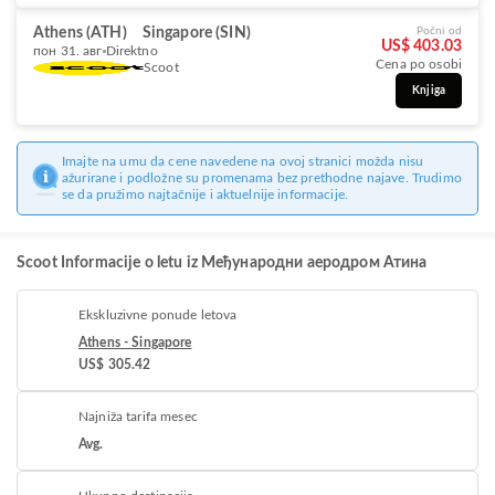
Athens (ATH)
Singapore (SIN)
Počni od
US$ 403.03
пон 31. авг
Direktno
Cena po osobi
Scoot
Knjiga
Imajte na umu da cene navedene na ovoj stranici možda nisu
ažurirane i podložne su promenama bez prethodne najave. Trudimo
se da pružimo najtačnije i aktuelnije informacije.
Scoot Informacije o letu iz Међународни аеродром Атина
Ekskluzivne ponude letova
Athens - Singapore
US$ 305.42
Najniža tarifa mesec
Avg.