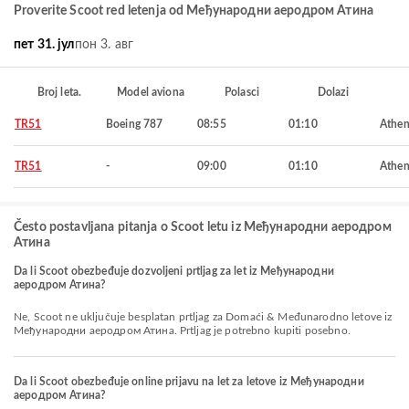
Proverite Scoot red letenja od Међународни аеродром Атина
пет 31. јул
пон 3. авг
Broj leta.
Model aviona
Polasci
Dolazi
TR51
Boeing 787
08:55
01:10
Athen
TR51
-
09:00
01:10
Athen
Često postavljana pitanja o Scoot letu iz Међународни аеродром
Атина
Da li Scoot obezbeđuje dozvoljeni prtljag za let iz Међународни
аеродром Атина?
Ne, Scoot ne uključuje besplatan prtljag za Domaći & Međunarodno letove iz
Међународни аеродром Атина. Prtljag je potrebno kupiti posebno.
Da li Scoot obezbeđuje online prijavu na let za letove iz Међународни
аеродром Атина?