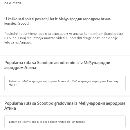
na Airpazu.
U koliko sati polazi poslednji let iz Међународни аеродром Атина
koristeći Scoot?
Poslednji let iz Међународни аеродром Атина sa kompanijom Scoot polazi
u 09:55. Ovaj red letenja možete videti i uporediti druge dostupne opcije
letova na Airpazu.
Popularna ruta sa Scoot po aerodromima iz Међународни
аеродром Атина
Letovi od Међународни аеродром Атина do Међународни аеродром Сингапур
Чанги
Popularna ruta sa Scoot po gradovima iz Међународни аеродром
Атина
Letovi od Међународни аеродром Атина do Singapore