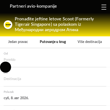
Partneri avio-kompanije
Pronađite jeftine letove Scoot (Formerly
Tigerair Singapore) sa polaskom iz
Међународни аеродром Атина
Jedan pravac
Putovanje u krug
Više destinacija
Od
Poreklo
Do
Destinacija
Polazak
суб, 8. авг 2026.