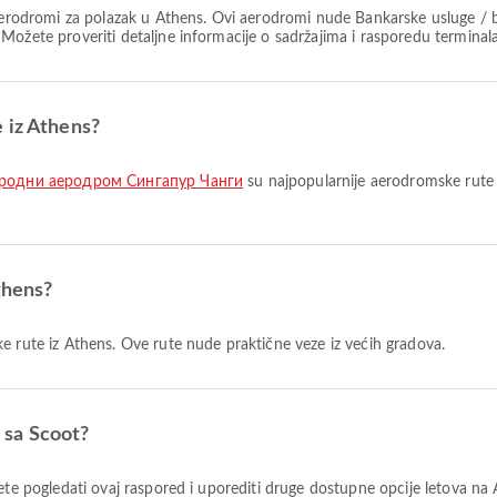
aerodromi za polazak u Athens. Ovi aerodromi nude Bankarske usluge /
 Možete proveriti detaljne informacije o sadržajima i rasporedu termin
 iz Athens?
ародни аеродром Сингапур Чанги
su najpopularnije aerodromske rute 
thens?
e rute iz Athens. Ove rute nude praktične veze iz većih gradova.
s sa Scoot?
žete pogledati ovaj raspored i uporediti druge dostupne opcije letova na 