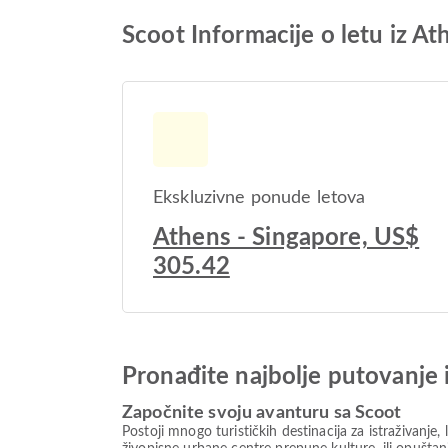
Scoot Informacije o letu iz At
Ekskluzivne ponude letova
Athens - Singapore, US$
305.42
Pronađite najbolje putovanje 
Započnite svoju avanturu sa Scoot
Postoji mnogo turističkih destinacija za istraživanj