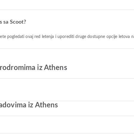
ns sa Scoot?
žete pogledati ovaj red letenja i uporediti druge dostupne opcije letova n
erodromima iz Athens
radovima iz Athens