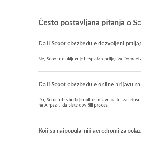
Često postavljana pitanja o Sc
Da li Scoot obezbeđuje dozvoljeni prtljag
Ne, Scoot ne uključuje besplatan prtljag za Domaći
Da li Scoot obezbeđuje online prijavu na 
Da, Scoot obezbeđuje online prijavu na let za letove iz Athens, što vam omogućava da se jednostavno prijavite za svoj let putem naše platforme. Jednostavno pratite uputstva
na Airpaz-u da biste dovršili proces.
Koji su najpopularniji aerodromi za pola