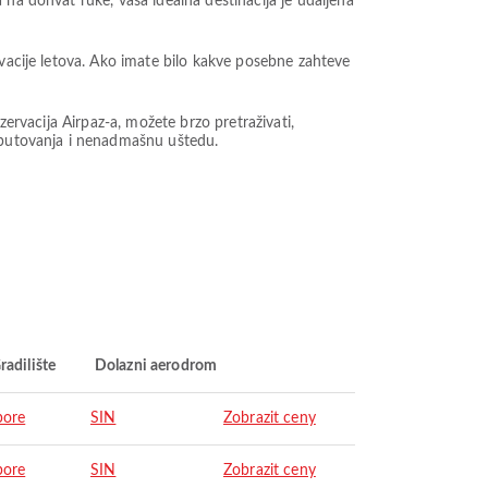
 na dohvat ruke, vaša idealna destinacija je udaljena
rvacije letova. Ako imate bilo kakve posebne zahteve
zervacija Airpaz-a, možete brzo pretraživati,
 putovanja i nenadmašnu uštedu.
radilište
Dolazni aerodrom
pore
SIN
Zobrazit ceny
pore
SIN
Zobrazit ceny