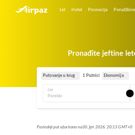
Let
Hotel
Promocija
Porudžbin
Pronađite jeftine le
Putovanje u krug
Ekonomija
1 Putnici
Od
Poslednji put ažurirano na
30. јул 2026. 20:13 GMT+0