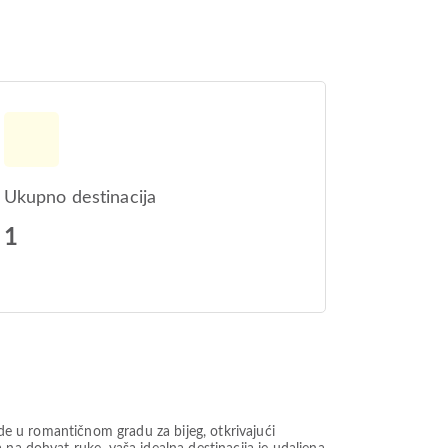
Ukupno destinacija
1
ide u romantičnom gradu za bijeg, otkrivajući