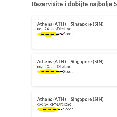
Rezervišite i dobijte najbolj
Athens (ATH)
Singapore (SIN)
пон 24. авг
Direktno
Scoot
Athens (ATH)
Singapore (SIN)
нед 23. авг
Direktno
Scoot
Athens (ATH)
Singapore (SIN)
сре 14. окт
Direktno
Scoot