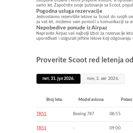
živopisne urbane centre prepune kulture, ili opuštan
samo let. Započnite svoje putovanje sa Scoot, pop
Pogodna usluga rezervacije
Jednostavno rezervišite letove sa Scoot do svojih om
za vaš let, možemo vam pomoći u komunikaciji sa av
Nepobedive ponude iz Airpaz
Napravite Airpaz vaš najbolji izbor za rezervacije le
upoređivati i osigurati jeftine letove koji odgovaraju
Proverite Scoot red letenja o
пет, 31. јул 2026.
пон, 3. авг 2026.
Broj leta.
Model aviona
Polasc
TR51
Boeing 787
08:55
TR51
-
09:00