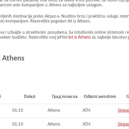
je na mirnim plažama, ima nešto za svaku vrstu putnika. Sa nizom opcija
ularnom avio-kompanijom u Athens sa najboljom uslugom.
iljenih destinacija preko Airpaz-a. Nudimo brzu i praktičnu uslugu reze
io-kompanijom. Rezervišite pogodan let iz Athens.
tova i uživajte u atraktivnim ponudama. Sa intuitivnim online sistemom re
 vašem budžetu. Rezervišite svoj jeftini
let iz Athens
za najbolje iskustvo
d Athens
i
Dolazi
Град поласка
Odlazni aerodrom
G
01:10
Athens
ATH
Singa
01:10
Athens
ATH
Singa