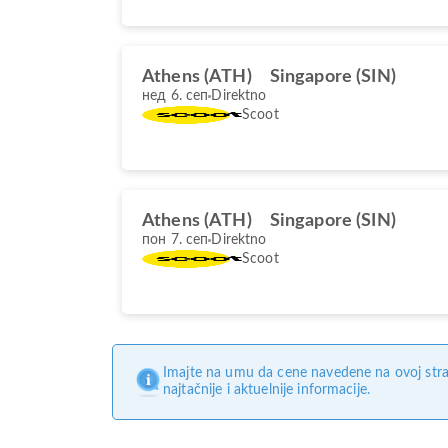
Athens (ATH)
Singapore (SIN)
нед 6. сеп
Direktno
Scoot
Athens (ATH)
Singapore (SIN)
пон 7. сеп
Direktno
Scoot
Imajte na umu da cene navedene na ovoj stra
najtačnije i aktuelnije informacije.