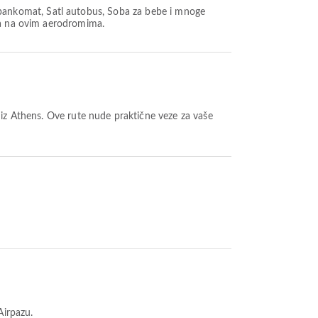
 bankomat, Šatl autobus, Soba za bebe i mnoge
ala na ovim aerodromima.
iz Athens. Ove rute nude praktične veze za vaše
Airpazu.