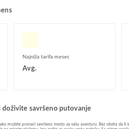
hens
Najniža tarifa mesec
Avg.
i doživite savršeno putovanje
e, lako možete pronaći savršeno mesto za vašu avanturu. Bez obzira da li 