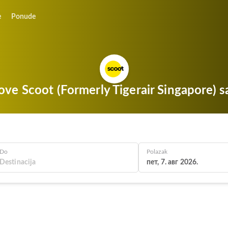
e
Ponude
tove Scoot (Formerly Tigerair Singapore) 
Do
Polazak
пет, 7. авг 2026.