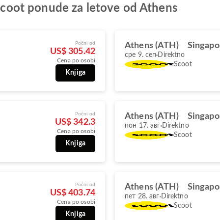
e Scoot ponude za letove od Athens
Počni od
Athens (ATH)
Singapo
US$ 305.42
сре 9. сеп
Direktno
Cena po osobi
Scoot
Knjiga
Počni od
Athens (ATH)
Singapo
US$ 342.3
пон 17. авг
Direktno
Cena po osobi
Scoot
Knjiga
Počni od
Athens (ATH)
Singapo
US$ 403.74
пет 28. авг
Direktno
Cena po osobi
Scoot
Knjiga