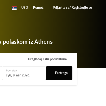
USD
Pomoć
Prijavite se/ Registrujte se
sa polaskom iz Athens
Pregledaj listu porudžbina
Povratak
Pretraga
суб, 8. авг 2026.