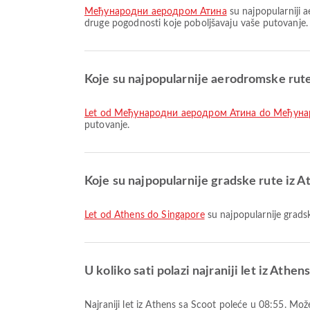
Међународни аеродром Атина
su najpopularniji 
druge pogodnosti koje poboljšavaju vaše putovanje.
Koje su najpopularnije aerodromske rute
let od Међународни аеродром Атина do Међун
putovanje.
Koje su najpopularnije gradske rute iz A
let od Athens do Singapore
su najpopularnije gradsk
U koliko sati polazi najraniji let iz Athen
Najraniji let iz Athens sa Scoot poleće u 08:55. Mo