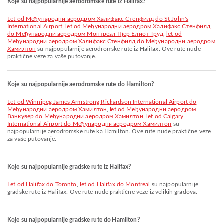
Koje su najpopularnije aerodromske rute iz Halifax?
let od Међународни аеродром Халифакс Стенфилд do St John's
International Airport
,
let od Међународни аеродром Халифакс Стенфилд
do Међународни аеродром Монтреал Пјер Елиот Труд
,
let od
Међународни аеродром Халифакс Стенфилд do Међународни аеродром
Хамилтон
su najpopularnije aerodromske rute iz Halifax. Ove rute nude
praktične veze za vaše putovanje.
Koje su najpopularnije aerodromske rute do Hamilton?
let od Winnipeg James Armstrong Richardson International Airport do
Међународни аеродром Хамилтон
,
let od Међународни аеродром
Ванкувер do Међународни аеродром Хамилтон
,
let od Calgary
International Airport do Међународни аеродром Хамилтон
su
najpopularnije aerodromske rute ka Hamilton. Ove rute nude praktične veze
za vaše putovanje.
Koje su najpopularnije gradske rute iz Halifax?
let od Halifax do Toronto
,
let od Halifax do Montreal
su najpopularnije
gradske rute iz Halifax. Ove rute nude praktične veze iz velikih gradova.
Koje su najpopularnije gradske rute do Hamilton?