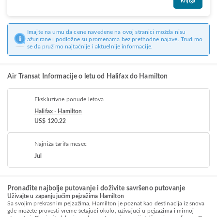
Knjiga
Imajte na umu da cene navedene na ovoj stranici možda nisu
ažurirane i podložne su promenama bez prethodne najave. Trudimo
se da pružimo najtačnije i aktuelnije informacije.
Air Transat Informacije o letu od Halifax do Hamilton
Ekskluzivne ponude letova
Halifax - Hamilton
US$ 120.22
Najniža tarifa mesec
Jul
Pronađite najbolje putovanje i doživite savršeno putovanje
Uživajte u zapanjujućim pejzažima Hamilton
Sa svojim prekrasnim pejzažima, Hamilton je poznat kao destinacija iz snova
gde možete provesti vreme šetajući okolo, uživajući u pejzažima i mirnoj