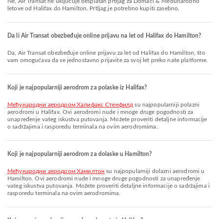
Ne, Air Transat ne uključuje besplatan prtljag za Domaći & Međunarodno
letove od Halifax do Hamilton. Prtljag je potrebno kupiti zasebno.
Da li Air Transat obezbeđuje online prijavu na let od Halifax do Hamilton?
Da, Air Transat obezbeđuje online prijavu za let od Halifax do Hamilton, što
vam omogućava da se jednostavno prijavite za svoj let preko naše platforme.
Koji je najpopularniji aerodrom za polaske iz Halifax?
Међународни аеродром Халифакс Стенфилд
su najpopularniji polazni
aerodromi u Halifax. Ovi aerodromi nude i mnoge druge pogodnosti za
unapređenje vašeg iskustva putovanja. Možete proveriti detaljne informacije
o sadržajima i rasporedu terminala na ovim aerodromima.
Koji je najpopularniji aerodrom za dolaske u Hamilton?
Међународни аеродром Хамилтон
su najpopularniji dolazni aerodromi u
Hamilton. Ovi aerodromi nude i mnoge druge pogodnosti za unapređenje
vašeg iskustva putovanja. Možete proveriti detaljne informacije o sadržajima i
rasporedu terminala na ovim aerodromima.