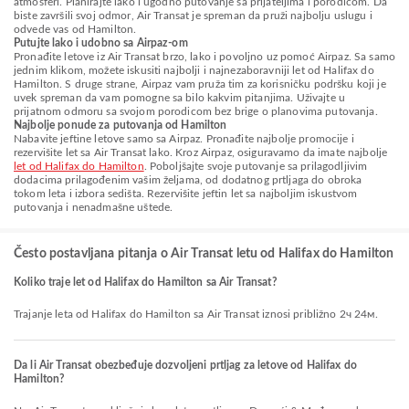
atmosferi. Planirajte lako i ugodno putovanje sa prijateljima i porodicom. Da
biste završili svoj odmor, Air Transat je spreman da pruži najbolju uslugu i
odvede vas od Hamilton.
Putujte lako i udobno sa Airpaz-om
Pronađite letove iz Air Transat brzo, lako i povoljno uz pomoć Airpaz. Sa samo
jednim klikom, možete iskusiti najbolji i najnezaboravniji let od Halifax do
Hamilton. S druge strane, Airpaz vam pruža tim za korisničku podršku koji je
uvek spreman da vam pomogne sa bilo kakvim pitanjima. Uživajte u
prijatnom odmoru sa svojom porodicom bez brige o planovima putovanja.
Najbolje ponude za putovanja od Hamilton
Nabavite jeftine letove samo sa Airpaz. Pronađite najbolje promocije i
rezervišite let sa Air Transat lako. Kroz Airpaz, osiguravamo da imate najbolje
let od Halifax do Hamilton
. Poboljšajte svoje putovanje sa prilagodljivim
dodacima prilagođenim vašim željama, od dodatnog prtljaga do obroka
tokom leta i izbora sedišta. Rezervišite jeftin let sa najboljim iskustvom
putovanja i nenadmašne uštede.
Često postavljana pitanja o Air Transat letu od Halifax do Hamilton
Koliko traje let od Halifax do Hamilton sa Air Transat?
Trajanje leta od Halifax do Hamilton sa Air Transat iznosi približno 2ч 24м.
Da li Air Transat obezbeđuje dozvoljeni prtljag za letove od Halifax do
Hamilton?