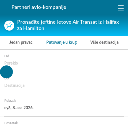
Partneri avio-kompanije
Pronađite jeftine letove Air Transat iz Halifax
za Hamilton
Jedan pravac
Putovanje u krug
Više destinacija
Od
Poreklo
Do
Destinacija
Polazak
суб, 8. авг 2026.
Povratak