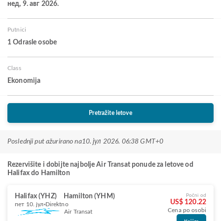
нед, 9. авг 2026.
Putnici
1 Odrasle osobe
Class
Ekonomija
Pretražite letove
Poslednji put ažurirano na
10. јул 2026. 06:38 GMT+0
Rezervišite i dobijte najbolje Air Transat ponude za letove od
Halifax do Hamilton
Halifax (YHZ)
Hamilton (YHM)
Počni od
US$ 120.22
пет 10. јул
Direktno
Cena po osobi
Air Transat