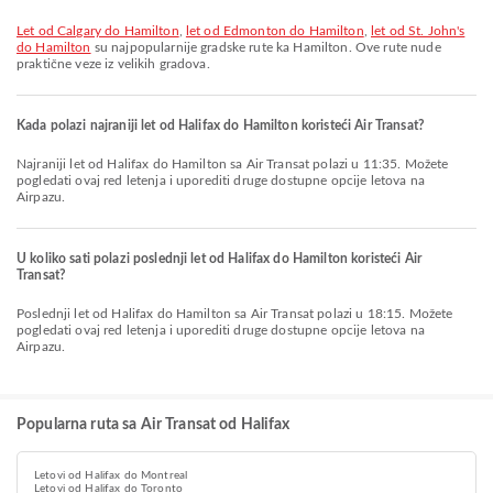
let od Calgary do Hamilton
,
let od Edmonton do Hamilton
,
let od St. John's
do Hamilton
su najpopularnije gradske rute ka Hamilton. Ove rute nude
praktične veze iz velikih gradova.
Kada polazi najraniji let od Halifax do Hamilton koristeći Air Transat?
Najraniji let od Halifax do Hamilton sa Air Transat polazi u 11:35. Možete
pogledati ovaj red letenja i uporediti druge dostupne opcije letova na
Airpazu.
U koliko sati polazi poslednji let od Halifax do Hamilton koristeći Air
Transat?
Poslednji let od Halifax do Hamilton sa Air Transat polazi u 18:15. Možete
pogledati ovaj red letenja i uporediti druge dostupne opcije letova na
Airpazu.
Popularna ruta sa Air Transat od Halifax
Letovi od Halifax do Montreal
Letovi od Halifax do Toronto