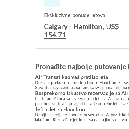
Ekskluzivne ponude letova
Calgary - Hamilton, US$
154.71
Pronađite najbolje putovanje 
Air Transat kao vaš pratilac leta
Doživite prekrasnu prirodnu lepotu Hamilton. Sa svo
Stvorite dragocene uspomene sa svojim najmilijima u
Besprekorno iskustvo rezervacije sa Ai
Imate poteškoća sa rezervacijom leta sa Air Transat
posebne zahteve i prilagoditi svoje potrebe leta, s
Jeftin let za Hamilton
Dobijte specijalne ponude za vaš let sa Airpaz. Isko
lakoćom! Rezervišite jeftin let sa najboljim iskust