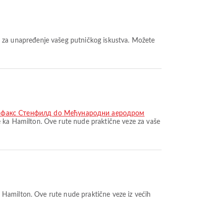
 za unapređenje vašeg putničkog iskustva. Možete
ифакс Стенфилд do Међународни аеродром
 ka Hamilton. Ove rute nude praktične veze za vaše
 Hamilton. Ove rute nude praktične veze iz većih