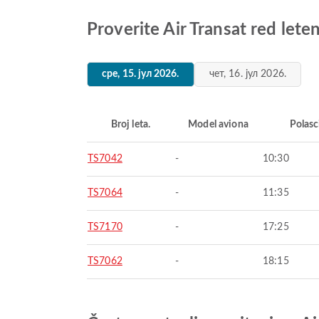
Proverite Air Transat red lete
сре, 15. јул 2026.
чет, 16. јул 2026.
Broj leta.
Model aviona
Polasc
TS7042
-
10:30
TS7064
-
11:35
TS7170
-
17:25
TS7062
-
18:15