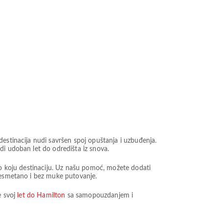
estinacija nudi savršen spoj opuštanja i uzbuđenja.
di udoban let do odredišta iz snova.
lo koju destinaciju. Uz našu pomoć, možete dodati
 nesmetano i bez muke putovanje.
e svoj
let do Hamilton
sa samopouzdanjem i