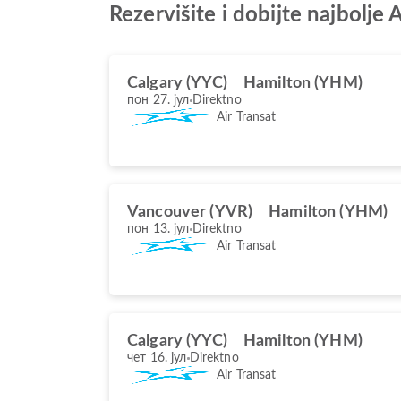
Rezervišite i dobijte najbolje
Calgary (YYC)
Hamilton (YHM)
пон 27. јул
Direktno
Air Transat
Vancouver (YVR)
Hamilton (YHM)
пон 13. јул
Direktno
Air Transat
Calgary (YYC)
Hamilton (YHM)
чет 16. јул
Direktno
Air Transat