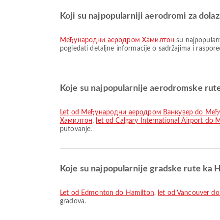
Koji su najpopularniji aerodromi za dola
Међународни аеродром Хамилтон
su najpopularn
pogledati detaljne informacije o sadržajima i raspo
Koje su najpopularnije aerodromske rut
let od Међународни аеродром Ванкувер do Ме
Хамилтон
,
let od Calgary International Airport
putovanje.
Koje su najpopularnije gradske rute ka 
let od Edmonton do Hamilton
,
let od Vancouver d
gradova.