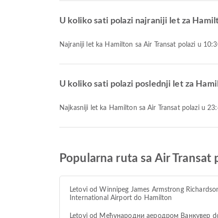
U koliko sati polazi najraniji let za Hami
Najraniji let ka Hamilton sa Air Transat polazi u 10
U koliko sati polazi poslednji let za Hami
Najkasniji let ka Hamilton sa Air Transat polazi u 
Popularna ruta sa Air Transa
Letovi od Winnipeg James Armstrong Richardso
International Airport do Hamilton
Letovi od Међународни аеродром Ванкувер d