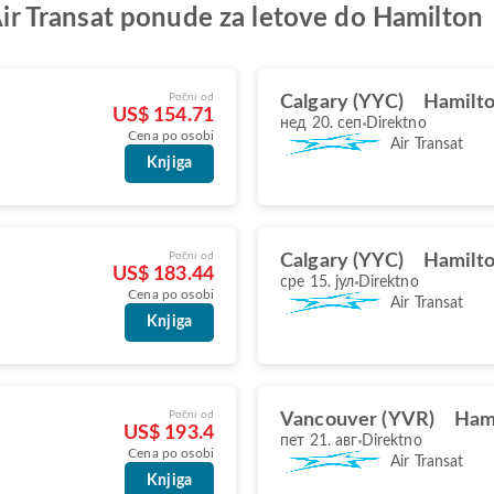
 Air Transat ponude za letove do Hamilton
Počni od
Calgary (YYC)
Hamilt
US$ 154.71
нед 20. сеп
Direktno
Cena po osobi
Air Transat
Knjiga
Počni od
Calgary (YYC)
Hamilt
US$ 183.44
сре 15. јул
Direktno
Cena po osobi
Air Transat
Knjiga
Počni od
Vancouver (YVR)
Ham
US$ 193.4
пет 21. авг
Direktno
Cena po osobi
Air Transat
Knjiga