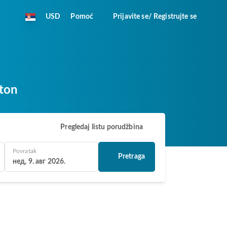
USD
Pomoć
Prijavite se/ Registrujte se
lton
Pregledaj listu porudžbina
Povratak
Pretraga
нед, 9. авг 2026.