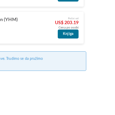
Počni od
on (YHM)
US$ 203.19
Cena po osobi
Knjiga
ave. Trudimo se da pružimo