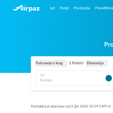
Let
Hotel
Promocija
Porudžbin
Pro
Putovanje u krug
Ekonomija
1 Putnici
Od
Poslednji put ažurirano na
13. јул 2026. 05:59 GMT+0