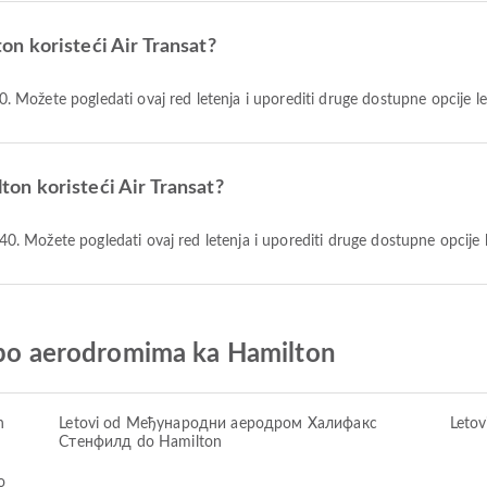
lton koristeći Air Transat?
:30. Možete pogledati ovaj red letenja i uporediti druge dostupne opcije l
lton koristeći Air Transat?
23:40. Možete pogledati ovaj red letenja i uporediti druge dostupne opcije
t po aerodromima ka Hamilton
n
Letovi od Међународни аеродром Халифакс
Letov
Стенфилд do Hamilton
o