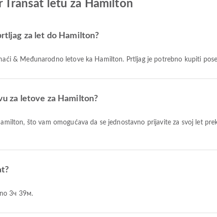
r Transat letu za Hamilton
rtljag za let do Hamilton?
Domaći & Međunarodno letove ka Hamilton. Prtljag je potrebno kupiti pos
avu za letove za Hamilton?
at?
ižno 3ч 39м.