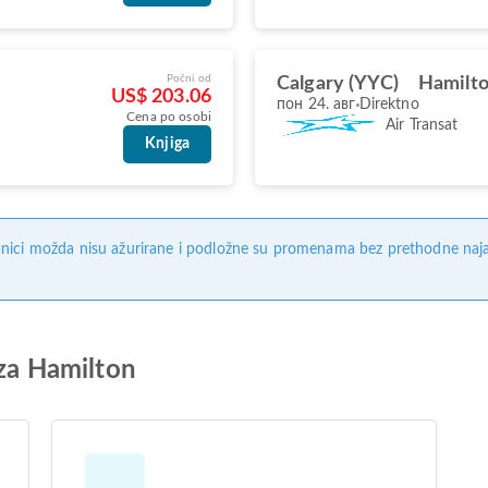
Počni od
Calgary (YYC)
Hamilt
US$ 203.06
пон 24. авг
Direktno
Cena po osobi
Air Transat
Knjiga
nici možda nisu ažurirane i podložne su promenama bez prethodne naj
 za Hamilton