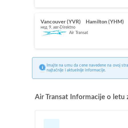
Vancouver (YVR)
Hamilton (YHM)
нед 9. авг
Direktno
Air Transat
Imajte na umu da cene navedene na ovoj stra
najtačnije i aktuelnije informacije.
Air Transat Informacije o letu