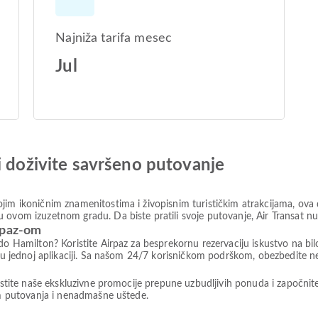
Najniža tarifa mesec
Jul
i doživite savršeno putovanje
jim ikoničnim znamenitostima i živopisnim turističkim atrakcijama, ova d
 ovom izuzetnom gradu. Da biste pratili svoje putovanje, Air Transat nu
rpaz-om
 do Hamilton? Koristite Airpaz za besprekornu rezervaciju iskustvo na bi
ve u jednoj aplikaciji. Sa našom 24/7 korisničkom podrškom, obezbedite
ristite naše ekskluzivne promocije prepune uzbudljivih ponuda i započnit
vom putovanja i nenadmašne uštede.