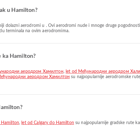
zak u Hamilton?
iji dolazni aerodromi u . Ovi aerodromi nude i mnoge druge pogodnosti
redu terminala na ovim aerodromima.
e ka Hamilton?
ђународни аеродром Хамилтон
,
let od Међународни аеродром Хал
 do Међународни аеродром Хамилтон
su najpopularnije aerodromske rute
Hamilton?
o Hamilton
,
let od Calgary do Hamilton
su najpopularnije gradske rute ka