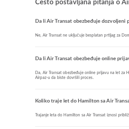
Često postavljana pitanja o Ai
Da li Air Transat obezbeđuje dozvoljeni p
Ne, Air Transat ne uključuje besplatan prtljag za 
Da li Air Transat obezbeđuje online prij
Da, Air Transat obezbeđuje online prijavu na let za Hamilton, što vam omogućava da se jednostavno prijavite za svoj let preko naše platforme. Jednostavno pratite uputstva na
Airpaz-u da biste dovršili proces.
Koliko traje let do Hamilton sa Air Trans
Trajanje leta do Hamilton sa Air Transat iznosi pribl