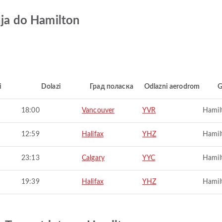
nja do Hamilton
i
Dolazi
Град поласка
Odlazni aerodrom
G
18:00
Vancouver
YVR
Hamil
12:59
Halifax
YHZ
Hamil
23:13
Calgary
YYC
Hamil
19:39
Halifax
YHZ
Hamil