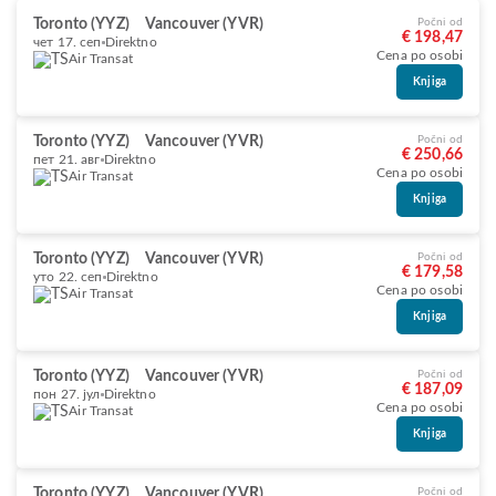
Toronto (YYZ)
Vancouver (YVR)
Počni od
€ 198,47
чет 17. сеп
Direktno
Cena po osobi
Air Transat
Knjiga
Toronto (YYZ)
Vancouver (YVR)
Počni od
€ 250,66
пет 21. авг
Direktno
Cena po osobi
Air Transat
Knjiga
Toronto (YYZ)
Vancouver (YVR)
Počni od
€ 179,58
уто 22. сеп
Direktno
Cena po osobi
Air Transat
Knjiga
Toronto (YYZ)
Vancouver (YVR)
Počni od
€ 187,09
пон 27. јул
Direktno
Cena po osobi
Air Transat
Knjiga
Toronto (YYZ)
Vancouver (YVR)
Počni od