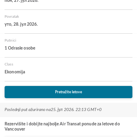
пон, 27. јул 2026.
Povratak
уто, 28. јул 2026.
Putnici
1 Odrasle osobe
Class
Ekonomija
Pretražite letove
Poslednji put ažurirano na
25. јул 2026. 22:13 GMT+0
Rezervišite i dobijte najbolje Air Transat ponude za letove do
Vancouver