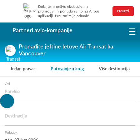
Dobijte mnoštvo ekskluzivnih
promotivnih ponuda samo na Airpaz
Preuzmi
aplikaciji. Preuzmite je odmah!
Partneri avio-kompanije
Pronađite jeftine letove Air Transat ka
Vancouver
Jedan pravac
Putovanje u krug
Više destinacija
Od
Poreklo
Do
Destinacija
Polazak