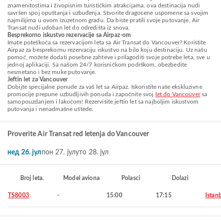
znamenitostima i živopisnim turističkim atrakcijama, ova destinacija nudi
savršen spoj opuštanja i uzbuđenja. Stvorite dragocene uspomene sa svojim
najmilijima u ovom izuzetnom gradu. Da biste pratili svoje putovanje, Air
Transat nudi udoban let do odredišta iz snova.
Besprekorno iskustvo rezervacije sa Airpaz-om
Imate poteškoća sa rezervacijom leta sa Air Transat do Vancouver? Koristite
Airpaz za besprekornu rezervaciju iskustvo na bilo koju destinaciju. Uz našu
pomoć, možete dodati posebne zahteve i prilagoditi svoje potrebe leta, sve u
jednoj aplikaciji. Sa našom 24/7 korisničkom podrškom, obezbedite
nesmetano i bez muke putovanje.
Jeftin let za Vancouver
Dobijte specijalne ponude za vaš let sa Airpaz. Iskoristite naše ekskluzivne
promocije prepune uzbudljivih ponuda i započnite svoj
let do Vancouver
sa
samopouzdanjem i lakoćom! Rezervišite jeftin let sa najboljim iskustvom
putovanja i nenadmašne uštede.
Proverite Air Transat red letenja do Vancouver
нед 26. јул
пон 27. јул
уто 28. јул
Broj leta.
Model aviona
Polasci
Dolazi
TS8003
-
15:00
17:15
Istan