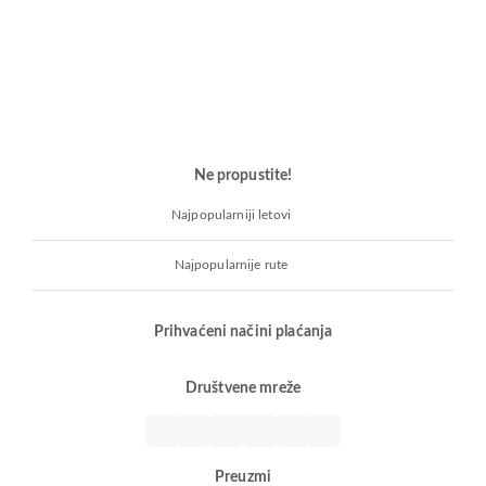
Ne propustite!
Najpopularniji letovi
Najpopularnije rute
Prihvaćeni načini plaćanja
Društvene mreže
Preuzmi