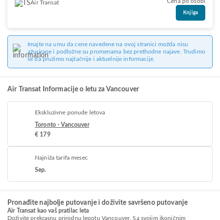
Cena po osobi
Air Transat
Knjiga
Imajte na umu da cene navedene na ovoj stranici možda nisu
ažurirane i podložne su promenama bez prethodne najave. Trudimo
se da pružimo najtačnije i aktuelnije informacije.
Air Transat Informacije o letu za Vancouver
Ekskluzivne ponude letova
Toronto - Vancouver
€ 179
Najniža tarifa mesec
Sep.
Pronađite najbolje putovanje i doživite savršeno putovanje
Air Transat kao vaš pratilac leta
Doživite prekrasnu prirodnu lepotu Vancouver. Sa svojim ikoničnim