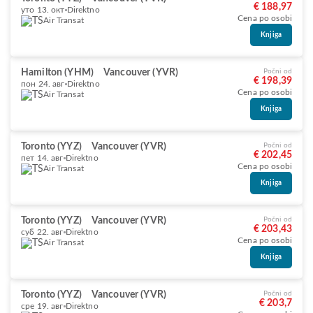
€ 188,97
уто 13. окт
Direktno
Cena po osobi
Air Transat
Knjiga
Hamilton (YHM)
Vancouver (YVR)
Počni od
€ 198,39
пон 24. авг
Direktno
Cena po osobi
Air Transat
Knjiga
Toronto (YYZ)
Vancouver (YVR)
Počni od
€ 202,45
пет 14. авг
Direktno
Cena po osobi
Air Transat
Knjiga
Toronto (YYZ)
Vancouver (YVR)
Počni od
€ 203,43
суб 22. авг
Direktno
Cena po osobi
Air Transat
Knjiga
Toronto (YYZ)
Vancouver (YVR)
Počni od
€ 203,7
сре 19. авг
Direktno