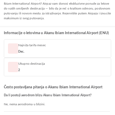
Ibiam International Airport? Airpaz vam donosi ekskluzivne ponude za letove
do vaših omiljenih destinacija — bilo da je reč o kratkom odmoru, poslovnom
putovanju ili novom mestu za istraživanje. Rezervišite putem Airpaza i izvucite
maksimum iz svog putovanja.
Informacije o letovima u Akanu Ibiam International Airport (ENU)
Najniža tarifa mesec
Dec.
Ukupno destinacija
2
Često postavljana pitanja o Akanu Ibiam International Airport
Da li postoji aerodrom blizu Akanu Ibiam International Airport?
Ne, nema aerodroma u blizini.