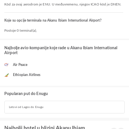
Kôd za ovaj aerodrom je ENU. U međuvremenu, njegov ICAO kôd je DNEN.
Koje su opcije terminala na Akanu Ibiam International Airport?
Postoje 0 terminal(a),
Najbolje avio-kompanije koje rade u Akanu Ibiam International
Airport
Air Peace
Ethiopian Airlines
Popularan put do Enugu
Letovi od Lagos do Enugu
Najbolji hotel u blizini Akanu Ibiam