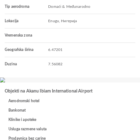
Tip aerodroma
Domaći & Međunarodno
Lokacija
Enugu, Нигерија
Vremenska zona
Geografska širina
6.47201
Duzina
7.56082
Objekti na Akanu Ibiam International Airport
Aerodromski hotel
Bankomat
Klinike i apoteke
Usluga razmene valuta
Prodavnica bez carine