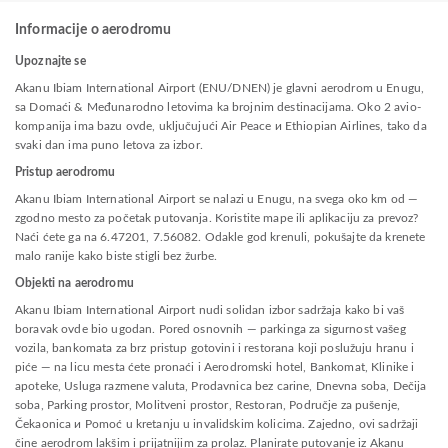
Informacije o aerodromu
Upoznajte se
Akanu Ibiam International Airport (ENU/DNEN) je glavni aerodrom u Enugu,
sa Domaći & Međunarodno letovima ka brojnim destinacijama. Oko 2 avio-
kompanija ima bazu ovde, uključujući Air Peace и Ethiopian Airlines, tako da
svaki dan ima puno letova za izbor.
Pristup aerodromu
Akanu Ibiam International Airport se nalazi u Enugu, na svega oko km od —
zgodno mesto za početak putovanja. Koristite mape ili aplikaciju za prevoz?
Naći ćete ga na 6.47201, 7.56082. Odakle god krenuli, pokušajte da krenete
malo ranije kako biste stigli bez žurbe.
Objekti na aerodromu
Akanu Ibiam International Airport nudi solidan izbor sadržaja kako bi vaš
boravak ovde bio ugodan. Pored osnovnih — parkinga za sigurnost vašeg
vozila, bankomata za brz pristup gotovini i restorana koji poslužuju hranu i
piće — na licu mesta ćete pronaći i Aerodromski hotel, Bankomat, Klinike i
apoteke, Usluga razmene valuta, Prodavnica bez carine, Dnevna soba, Dečija
soba, Parking prostor, Molitveni prostor, Restoran, Područje za pušenje,
Čekaonica и Pomoć u kretanju u invalidskim kolicima. Zajedno, ovi sadržaji
čine aerodrom lakšim i prijatnijim za prolaz. Planirate putovanje iz Akanu