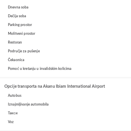
Dnevna soba
Dečija soba
Parking prostor
Molitveni prostor
Restoran
Područje za pušenje
Čekaonica
Pomoć u kretanju u invalidskim kolicima
Opcije transporta na Akanu Ibiam International Airport
Autobus
Iznajmljivanje automobila
Такси
Voz