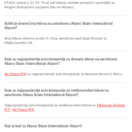
ET620, polazi u 21:55. Ovaj red letenja možete proveriti i uporediti sa
drugim dostupnim opcijama leta na Airpazu.
Koliki je dnevni broj letova na aerodromu Akanu Ibiam International
Airport?
Broj letova dnevno je oko 0. Ovaj aerodrom opslužuje Domaći &
Međunarodno let.
Koje su najpopularnije avio-kompanije za domaće letove na aerodromu
Akanu Ibiam International Airport?
Air Peace (P4)
su najpopularnije avio-kompanije za domaće letove iz Africa.
Koje su najpopularnije avio-kompanije za međunarodne letove na
aerodromu Akanu Ibiam International Airport?
Najpopularnije avio-kompanije za međunarodne letove su
Ethiopian Airlines
(ET)
,
Air Peace (P4)
.
Koji je kod za Akanu Ibiam International Airport?