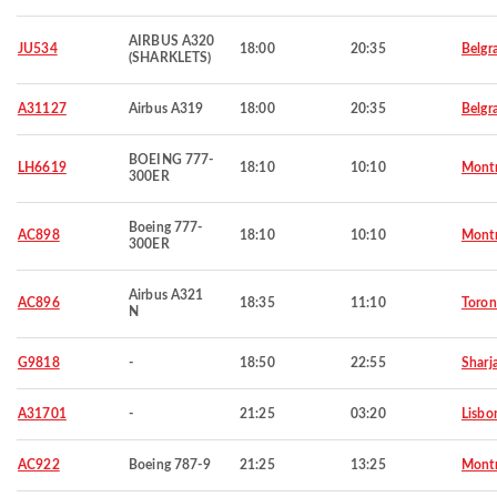
AIRBUS A320
JU534
18:00
20:35
Belgr
(SHARKLETS)
A31127
Airbus A319
18:00
20:35
Belgr
BOEING 777-
LH6619
18:10
10:10
Montr
300ER
Boeing 777-
AC898
18:10
10:10
Montr
300ER
Airbus A321
AC896
18:35
11:10
Toron
N
G9818
-
18:50
22:55
Sharj
A31701
-
21:25
03:20
Lisbo
AC922
Boeing 787-9
21:25
13:25
Montr