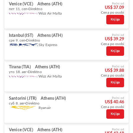
Venice (VCE)
Athens (ATH)
Počni od
US$ 37.09
пет 11. сеп
Direktno
Cena po osobi
Wizz Air Malta
Knjiga
Istanbul (IST)
Athens (ATH)
Počni od
US$ 39.29
сре 9. сеп
Direktno
Cena po osobi
Sky Express
Knjiga
Tirana (TIA)
Athens (ATH)
Počni od
US$ 39.88
уто 18. авг
Direktno
Cena po osobi
Wizz Air Malta
Knjiga
Santorini (JTR)
Athens (ATH)
Počni od
US$ 40.46
суб 8. авг
Direktno
Cena po osobi
Ryanair
Knjiga
Venice (VCE)
Athens (ATH)
Počni od