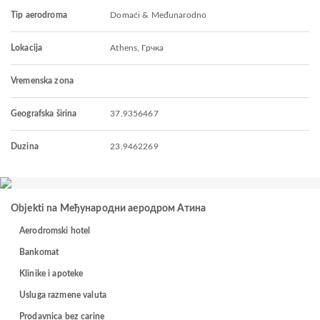
Tip aerodroma
Domaći & Međunarodno
Lokacija
Athens, Грчка
Vremenska zona
Geografska širina
37.9356467
Duzina
23.9462269
Objekti na Међународни аеродром Атина
Aerodromski hotel
Bankomat
Klinike i apoteke
Usluga razmene valuta
Prodavnica bez carine