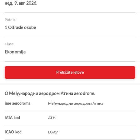
нед, 9. авг 2026.
Putnici
1 Odrasle osobe
Class
Ekonomija
Pretražite letove
O Међународни аеродром Атина aerodromu
Ime aerodroma
Међународни аеродром Атина
IATA kod
ATH
ICAO kod
LGAV