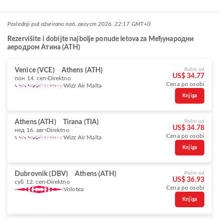
Poslednji put ažurirano na
6. август 2026. 22:17 GMT+0
Rezervišite i dobijte najbolje ponude letova za Међународни
аеродром Атина (ATH)
Venice (VCE)
Athens (ATH)
Počni od
US$ 34.77
пон 14. сеп
Direktno
Cena po osobi
Wizz Air Malta
Knjiga
Athens (ATH)
Tirana (TIA)
Počni od
US$ 34.78
нед 16. авг
Direktno
Cena po osobi
Wizz Air Malta
Knjiga
Dubrovnik (DBV)
Athens (ATH)
Počni od
US$ 36.93
суб 12. сеп
Direktno
Cena po osobi
Volotea
Knjiga