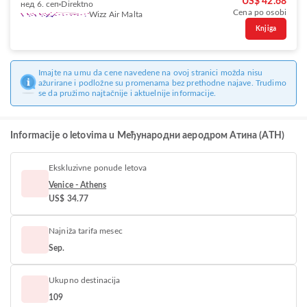
US$ 42.68
нед 6. сеп
Direktno
Cena po osobi
Wizz Air Malta
Knjiga
Imajte na umu da cene navedene na ovoj stranici možda nisu
ažurirane i podložne su promenama bez prethodne najave. Trudimo
se da pružimo najtačnije i aktuelnije informacije.
Informacije o letovima u Међународни аеродром Атина (ATH)
Ekskluzivne ponude letova
Venice - Athens
US$ 34.77
Najniža tarifa mesec
Sep.
Ukupno destinacija
109