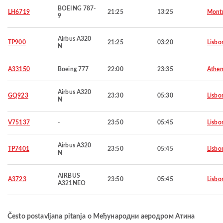
BOEING 787-
LH6719
21:25
13:25
Montr
9
Airbus A320
TP900
21:25
03:20
Lisbo
N
A33150
Boeing 777
22:00
23:35
Athen
Airbus A320
GQ923
23:30
05:30
Lisbo
N
V75137
-
23:50
05:45
Lisbo
Airbus A320
TP7401
23:50
05:45
Lisbo
N
AIRBUS
A3723
23:50
05:45
Lisbo
A321NEO
Često postavljana pitanja o Међународни аеродром Атина