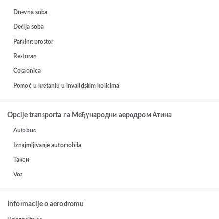
Dnevna soba
Dečija soba
Parking prostor
Restoran
Čekaonica
Pomoć u kretanju u invalidskim kolicima
Opcije transporta na Међународни аеродром Атина
Autobus
Iznajmljivanje automobila
Такси
Voz
Informacije o aerodromu