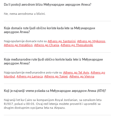
Da li postoji aerodrom blizu Међународни аеродром Атина?
Ne, nema aerodroma u blizini.
Koje domaće rute ljudi obično koriste kada lete sa Међународни
аеродром Атина?
Najpopularnije domaće rute su
Athens до Santorini
,
Athens до Mykonos
,
Athens до Heraklion
,
Athens до Chania
,
Athens до Thessaloniki
Koje međunarodne rute ljudi obično koriste kada lete iz Међународни
аеродром Атина?
Najpopularnije međunarodne avio-rute su
Athens до Tel Aviv
,
Athens до
Istanbul
,
Athens до Larnaca
,
Athens до Taipei
,
Athens до Vienna
Koji je najraniji vreme polaska sa Међународни аеродром Атина (ATH)?
Najraniji let ka Cairo sa kompanijom Royal Jordanian, sa oznakom leta
RJ507, polazi u 00:01. Ovaj red letenja možete proveriti i uporediti sa
drugim dostupnim opcijama leta na Airpazu.