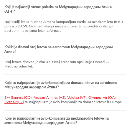
Koji je najkasniji vreme polaska sa Међународни аеродром Атина
(ATH)?
Najkasniji let ka Buenos Aires sa kompanijom Iberia, sa oznakom leta IB101,
polazi u 23:59. Ovaj red letenja možete proveriti i uporediti sa drugim
dostupnim opcijama leta na Airpazu.
Koliki je dnevni broj letova na aerodromu Међународни аеродром
Атина?
Broj letova dnevno je oko 45. Ovaj aerodrom opslužuje Domaći &
Međunarodno let.
Koje su najpopularnije avio-kompanije za domaće letove na aerodromu
Међународни аеродром Атина?
Sky Express (GQ)
,
Aegean Airlines (A3)
,
Volotea (V7)
,
Olympic Air (OA)
,
Ryanair (FR)
su najpopularnije avio-kompanije za domaće letove iz Europe.
Koje su najpopularnije avio-kompanije za međunarodne letove na
aerodromu Међународни аеродром Атина?