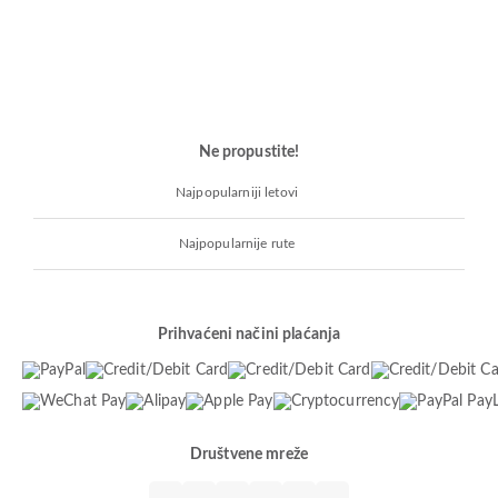
Ne propustite!
Najpopularniji letovi
Najpopularnije rute
Prihvaćeni načini plaćanja
Društvene mreže