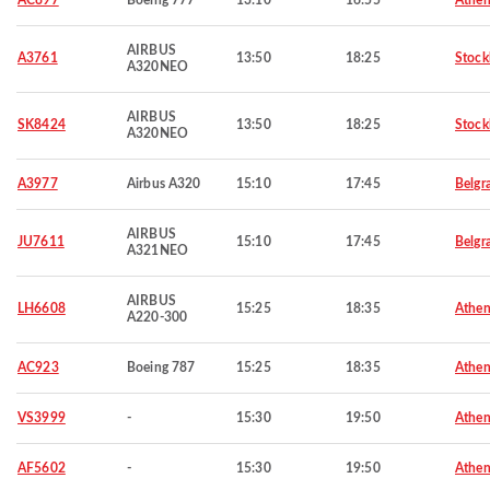
AC897
Boeing 777
13:10
16:55
Athen
AIRBUS
A3761
13:50
18:25
Stoc
A320NEO
AIRBUS
SK8424
13:50
18:25
Stoc
A320NEO
A3977
Airbus A320
15:10
17:45
Belgr
AIRBUS
JU7611
15:10
17:45
Belgr
A321NEO
AIRBUS
LH6608
15:25
18:35
Athen
A220-300
AC923
Boeing 787
15:25
18:35
Athen
VS3999
-
15:30
19:50
Athen
AF5602
-
15:30
19:50
Athen