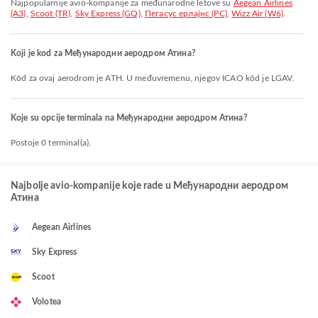
Najpopularnije avio-kompanije za međunarodne letove su
Aegean Airlines
(A3)
,
Scoot (TR)
,
Sky Express (GQ)
,
Пегасус ерлајнс (PC)
,
Wizz Air (W6)
.
Koji je kod za Међународни аеродром Атина?
Kôd za ovaj aerodrom je ATH. U međuvremenu, njegov ICAO kôd je LGAV.
Koje su opcije terminala na Међународни аеродром Атина?
Postoje 0 terminal(a),
Najbolje avio-kompanije koje rade u Међународни аеродром
Атина
Aegean Airlines
Sky Express
Scoot
Volotea