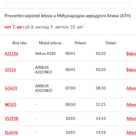
Proverite raspored letova u Међународни аеродром Атина (ATH)
пет 7. авг
суб 8. авг
нед 9. авг
пон 10. авг
Broj leta.
Model aviona
Polasci
Dolazi
A31106
Airbus A320
00:45
03:20
Belgr
AIRBUS
JU536
00:45
03:20
Belgr
A321NEO
AIRBUS
GQ670
07:00
08:30
Athen
A321NEO
N0503
-
08:00
11:25
Athen
VS3908
-
10:05
14:10
Athen
KL6046
-
10:05
14:10
Athen