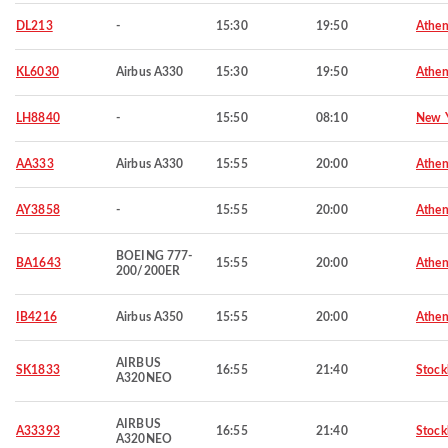
DL213
-
15:30
19:50
Athen
KL6030
Airbus A330
15:30
19:50
Athen
LH8840
-
15:50
08:10
New 
AA333
Airbus A330
15:55
20:00
Athen
AY3858
-
15:55
20:00
Athen
BOEING 777-
BA1643
15:55
20:00
Athen
200/200ER
IB4216
Airbus A350
15:55
20:00
Athen
AIRBUS
SK1833
16:55
21:40
Stoc
A320NEO
AIRBUS
A33393
16:55
21:40
Stoc
A320NEO