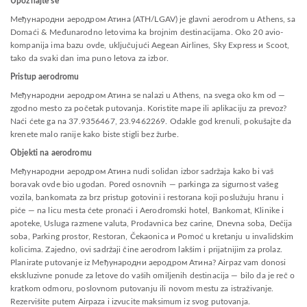
Upoznajte se
Међународни аеродром Атина (ATH/LGAV) je glavni aerodrom u Athens, sa
Domaći & Međunarodno letovima ka brojnim destinacijama. Oko 20 avio-
kompanija ima bazu ovde, uključujući Aegean Airlines, Sky Express и Scoot,
tako da svaki dan ima puno letova za izbor.
Pristup aerodromu
Међународни аеродром Атина se nalazi u Athens, na svega oko km od —
zgodno mesto za početak putovanja. Koristite mape ili aplikaciju za prevoz?
Naći ćete ga na 37.9356467, 23.9462269. Odakle god krenuli, pokušajte da
krenete malo ranije kako biste stigli bez žurbe.
Objekti na aerodromu
Међународни аеродром Атина nudi solidan izbor sadržaja kako bi vaš
boravak ovde bio ugodan. Pored osnovnih — parkinga za sigurnost vašeg
vozila, bankomata za brz pristup gotovini i restorana koji poslužuju hranu i
piće — na licu mesta ćete pronaći i Aerodromski hotel, Bankomat, Klinike i
apoteke, Usluga razmene valuta, Prodavnica bez carine, Dnevna soba, Dečija
soba, Parking prostor, Restoran, Čekaonica и Pomoć u kretanju u invalidskim
kolicima. Zajedno, ovi sadržaji čine aerodrom lakšim i prijatnijim za prolaz.
Planirate putovanje iz Међународни аеродром Атина? Airpaz vam donosi
ekskluzivne ponude za letove do vaših omiljenih destinacija — bilo da je reč o
kratkom odmoru, poslovnom putovanju ili novom mestu za istraživanje.
Rezervišite putem Airpaza i izvucite maksimum iz svog putovanja.