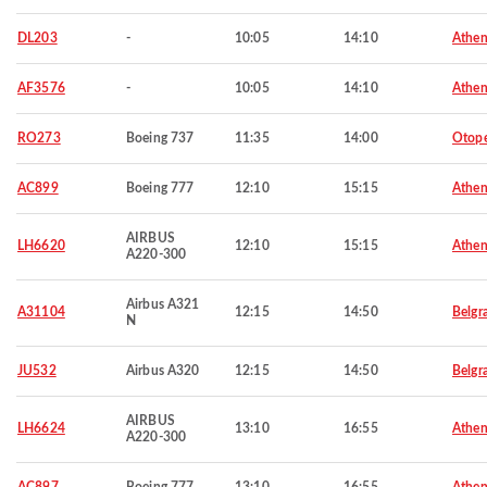
DL203
-
10:05
14:10
Athen
AF3576
-
10:05
14:10
Athen
RO273
Boeing 737
11:35
14:00
Otop
AC899
Boeing 777
12:10
15:15
Athen
AIRBUS
LH6620
12:10
15:15
Athen
A220-300
Airbus A321
A31104
12:15
14:50
Belgr
N
JU532
Airbus A320
12:15
14:50
Belgr
AIRBUS
LH6624
13:10
16:55
Athen
A220-300