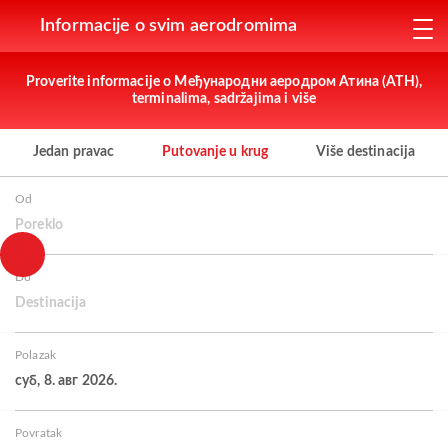
Informacije o svim aerodromima
Proverite informacije o Међународни аеродром Атина (ATH),
terminalima, sadržajima i više
Jedan pravac
Putovanje u krug
Više destinacija
Od
Poreklo
Do
Destinacija
Polazak
суб, 8. авг 2026.
Povratak