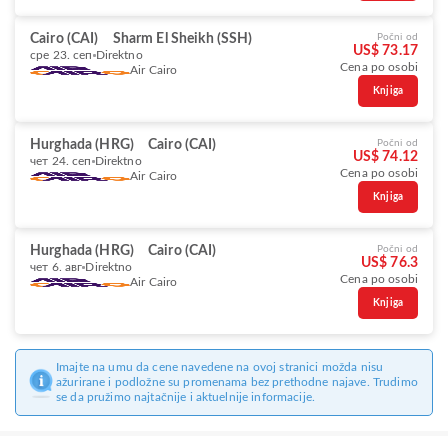
Cairo (CAI)
Sharm El Sheikh (SSH)
Počni od
US$ 73.17
сре 23. сеп
Direktno
Cena po osobi
Air Cairo
Knjiga
Hurghada (HRG)
Cairo (CAI)
Počni od
US$ 74.12
чет 24. сеп
Direktno
Cena po osobi
Air Cairo
Knjiga
Hurghada (HRG)
Cairo (CAI)
Počni od
US$ 76.3
чет 6. авг
Direktno
Cena po osobi
Air Cairo
Knjiga
Imajte na umu da cene navedene na ovoj stranici možda nisu
ažurirane i podložne su promenama bez prethodne najave. Trudimo
se da pružimo najtačnije i aktuelnije informacije.