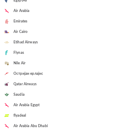
EgyptAir
Air Arabia
Emirates
Air Cairo
Etihad Airways
Flynas
Nile Air
Остријан ерлајнс
Qatar Airways
Saudia
Air Arabia Egypt
flyadeal
Air Arabia Abu Dhabi