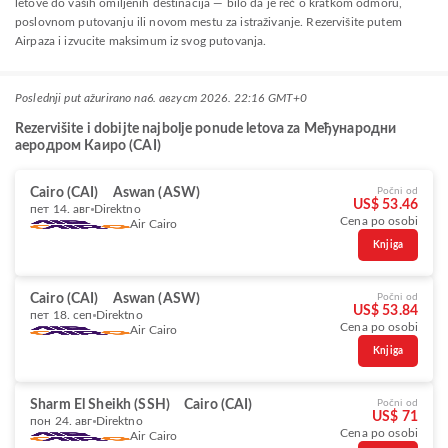
letove do vaših omiljenih destinacija — bilo da je reč o kratkom odmoru,
poslovnom putovanju ili novom mestu za istraživanje. Rezervišite putem
Airpaza i izvucite maksimum iz svog putovanja.
Poslednji put ažurirano na
6. август 2026. 22:16 GMT+0
Rezervišite i dobijte najbolje ponude letova za Међународни
аеродром Каиро (CAI)
Cairo (CAI)
Aswan (ASW)
Počni od
US$ 53.46
пет 14. авг
Direktno
Cena po osobi
Air Cairo
Knjiga
Cairo (CAI)
Aswan (ASW)
Počni od
US$ 53.84
пет 18. сеп
Direktno
Cena po osobi
Air Cairo
Knjiga
Sharm El Sheikh (SSH)
Cairo (CAI)
Počni od
US$ 71
пон 24. авг
Direktno
Cena po osobi
Air Cairo