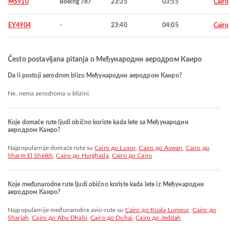
MS910
Boeing 787
23:35
03:55
Cairo
EY4904
-
23:40
04:05
Cairo
Često postavljana pitanja o Међународни аеродром Каиро
Da li postoji aerodrom blizu Међународни аеродром Каиро?
Ne, nema aerodroma u blizini.
Koje domaće rute ljudi obično koriste kada lete sa Међународни
аеродром Каиро?
Najpopularnije domaće rute su
Cairo до Luxor
,
Cairo до Aswan
,
Cairo до
Sharm El Sheikh
,
Cairo до Hurghada
,
Cairo до Cairo
Koje međunarodne rute ljudi obično koriste kada lete iz Међународни
аеродром Каиро?
Najpopularnije međunarodne avio-rute su
Cairo до Kuala Lumpur
,
Cairo до
Sharjah
,
Cairo до Abu Dhabi
,
Cairo до Dubai
,
Cairo до Jeddah