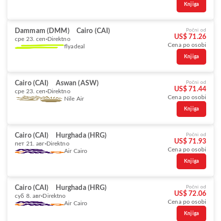
Knjiga
Dammam (DMM)
Cairo (CAI)
Počni od
US$ 71.26
сре 23. сеп
Direktno
Cena po osobi
flyadeal
Knjiga
Cairo (CAI)
Aswan (ASW)
Počni od
US$ 71.44
сре 23. сеп
Direktno
Cena po osobi
Nile Air
Knjiga
Cairo (CAI)
Hurghada (HRG)
Počni od
US$ 71.93
пет 21. авг
Direktno
Cena po osobi
Air Cairo
Knjiga
Cairo (CAI)
Hurghada (HRG)
Počni od
US$ 72.06
суб 8. авг
Direktno
Cena po osobi
Air Cairo
Knjiga