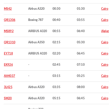
MS42
Airbus A320
00:30
01:30
Cairo
QR1306
Boeing 787
00:40
03:55
Cairo
MS892
AIRBUS A320
00:55
06:40
Algier
QR1310
Airbus A350
02:15
05:30
Cairo
EY718
AIRBUS A320
02:20
06:45
Cairo
EK926
-
02:45
07:10
Cairo
AH4037
-
03:15
05:25
Cairo
3L425
Airbus A320
03:35
08:00
Cairo
SM20
Airbus A320
05:15
06:45
Cairo