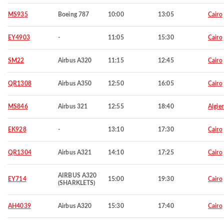
MS935
Boeing 787
10:00
13:05
Cairo
EY4903
-
11:05
15:30
Cairo
SM22
Airbus A320
11:15
12:45
Cairo
QR1308
Airbus A350
12:50
16:05
Cairo
MS846
Airbus 321
12:55
18:40
Algier
EK928
-
13:10
17:30
Cairo
QR1304
Airbus A321
14:10
17:25
Cairo
AIRBUS A320
EY714
15:00
19:30
Cairo
(SHARKLETS)
AH4039
Airbus A320
15:30
17:40
Cairo