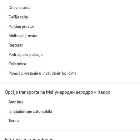
Dnevna soba
Dečija soba
Parking prostor
Molitveni prostor
Restoran
Područje za pušenje
Čekaonica
Pomoć u kretanju u invalidskim kolicima
Opcije transporta na Међународни аеродром Каиро
Autobus
Iznajmljivanje automobila
Такси