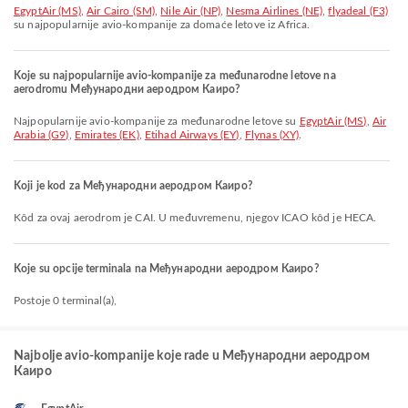
EgyptAir (MS)
,
Air Cairo (SM)
,
Nile Air (NP)
,
Nesma Airlines (NE)
,
flyadeal (F3)
su najpopularnije avio-kompanije za domaće letove iz Africa.
Koje su najpopularnije avio-kompanije za međunarodne letove na
aerodromu Међународни аеродром Каиро?
Najpopularnije avio-kompanije za međunarodne letove su
EgyptAir (MS)
,
Air
Arabia (G9)
,
Emirates (EK)
,
Etihad Airways (EY)
,
Flynas (XY)
.
Koji je kod za Међународни аеродром Каиро?
Kôd za ovaj aerodrom je CAI. U međuvremenu, njegov ICAO kôd je HECA.
Koje su opcije terminala na Међународни аеродром Каиро?
Postoje 0 terminal(a),
Najbolje avio-kompanije koje rade u Међународни аеродром
Каиро