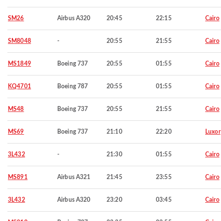
SM26
Airbus A320
20:45
22:15
Cairo
SM8048
-
20:55
21:55
Cairo
MS1849
Boeing 737
20:55
01:55
Cairo
KQ4701
Boeing 787
20:55
01:55
Cairo
MS48
Boeing 737
20:55
21:55
Cairo
MS69
Boeing 737
21:10
22:20
Luxor
3L432
-
21:30
01:55
Cairo
MS891
Airbus A321
21:45
23:55
Cairo
3L432
Airbus A320
23:20
03:45
Cairo