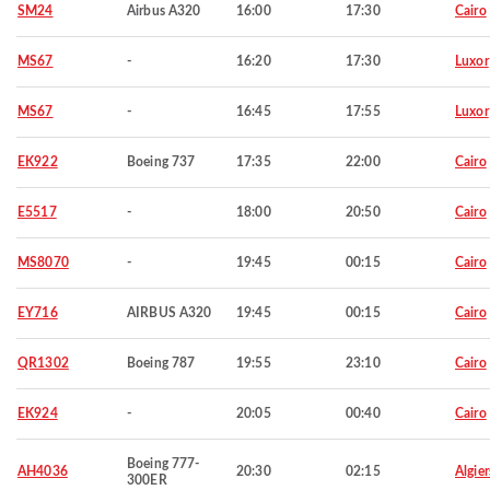
SM24
Airbus A320
16:00
17:30
Cairo
MS67
-
16:20
17:30
Luxor
MS67
-
16:45
17:55
Luxor
EK922
Boeing 737
17:35
22:00
Cairo
E5517
-
18:00
20:50
Cairo
MS8070
-
19:45
00:15
Cairo
EY716
AIRBUS A320
19:45
00:15
Cairo
QR1302
Boeing 787
19:55
23:10
Cairo
EK924
-
20:05
00:40
Cairo
Boeing 777-
AH4036
20:30
02:15
Algier
300ER