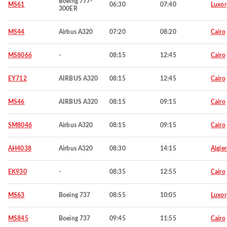
Boeing 777-
MS61
06:30
07:40
Luxor
300ER
MS44
Airbus A320
07:20
08:20
Cairo
MS8066
-
08:15
12:45
Cairo
EY712
AIRBUS A320
08:15
12:45
Cairo
MS46
AIRBUS A320
08:15
09:15
Cairo
SM8046
Airbus A320
08:15
09:15
Cairo
AH4038
Airbus A320
08:30
14:15
Algier
EK930
-
08:35
12:55
Cairo
MS63
Boeing 737
08:55
10:05
Luxor
MS845
Boeing 737
09:45
11:55
Cairo