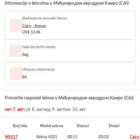
Informacije o letovima u Међународни аеродром Каиро (CAI)
Ekskluzivne ponude letova
Cairo - Aswan
US$ 53.46
Najniža tarifa mesec
Avg.
Ukupno destinacija
84
Proverite raspored letova u Међународни аеродром Каиро (CAI)
пет 7. авг
суб 8. авг
нед 9. авг
пон 10. авг
Broj leta.
Model aviona
Polasci
Dolazi
MS937
Airbus A321
00:15
03:20
Cairo