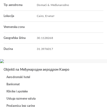
Tip aerodroma
Domaći & Međunarodno
Lokacija
Cairo, Египат
Vremenska zona
Geografska širina
30.1128268
Duzina
31.3976017
Objekti na Међународни аеродром Каиро
Aerodromski hotel
Bankomat
Klinike i apoteke
Usluga razmene valuta
Prodavnica bez carine