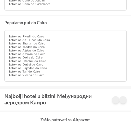
Letovi od Cairo do Jeddah
Letovi od Cairo do Casablanca
Popularan put do Cairo
Letovi od Riyadh do Cairo
Letovi od Abu Dhabi do Cairo
Letovi od Sharjah do Cairo
Letovi od Jeddah do Cairo
Letovi od Algiers do Cairo
Letovi od Amman do Cairo
Letovi od Doha do Cairo
Letovi od Istanbul do Cairo
Letovi od Dubai do Cairo
Letovi od Baghdad do Cairo
Letovi od Taif do Cairo
Letovi od Vienna do Cairo
Najbolji hotel u blizini Међународни
аеродром Каиро
Zašto putovati sa Airpazom