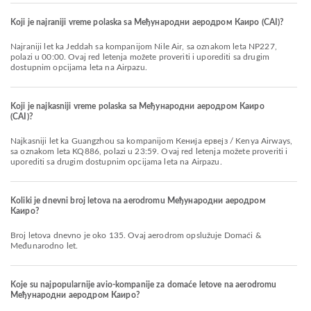
Koji je najraniji vreme polaska sa Међународни аеродром Каиро (CAI)?
Najraniji let ka Jeddah sa kompanijom Nile Air, sa oznakom leta NP227,
polazi u 00:00. Ovaj red letenja možete proveriti i uporediti sa drugim
dostupnim opcijama leta na Airpazu.
Koji je najkasniji vreme polaska sa Међународни аеродром Каиро
(CAI)?
Najkasniji let ka Guangzhou sa kompanijom Кенија ервејз / Kenya Airways,
sa oznakom leta KQ886, polazi u 23:59. Ovaj red letenja možete proveriti i
uporediti sa drugim dostupnim opcijama leta na Airpazu.
Koliki je dnevni broj letova na aerodromu Међународни аеродром
Каиро?
Broj letova dnevno je oko 135. Ovaj aerodrom opslužuje Domaći &
Međunarodno let.
Koje su najpopularnije avio-kompanije za domaće letove na aerodromu
Међународни аеродром Каиро?