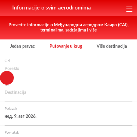
Informacije o svim aerodromima
Proverite informacije o Међународни аеродром Каиро (CAI),
terminalima, sadržajima i više
Jedan pravac
Putovanje u krug
Više destinacija
Od
Poreklo
Do
Destinacija
Polazak
нед, 9. авг 2026.
Povratak