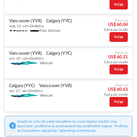
Knjiga
Vancouver (YVR)
Calgary (YYC)
Počni od
US$ 60.04
нед 13. сеп
Direktno
Cena po osobi
Flair Airlines
Knjiga
Vancouver (YVR)
Calgary (YYC)
Počni od
US$ 60.21
уто 29. сеп
Direktno
Cena po osobi
WestJet
Knjiga
Calgary (YYC)
Vancouver (YVR)
Počni od
US$ 60.63
чет 27. авг
Direktno
Cena po osobi
WestJet
Knjiga
Imajte na umu da cene navedene na ovoj stranici možda nisu
ažurirane i podložne su promenama bez prethodne najave. Trudimo
se da pružimo najtačnije i aktuelnije informacije.