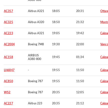
A380-800
AC357
Airbus A321
18:05
20:31
Otta
AC325
Airbus A320
18:50
21:32
Montr
AC223
Airbus A321
19:05
19:42
Calga
AC2004
Boeing 7M8
19:30
22:00
Vanco
AIRBUS
AC158
19:45
01:34
Calga
A380-800
LH6847
-
19:55
11:50
Calga
AC850
Boeing 787
19:55
11:50
Calga
WS2
Boeing 787
20:35
12:05
Calga
AC227
Airbus 223
20:35
21:12
Calga