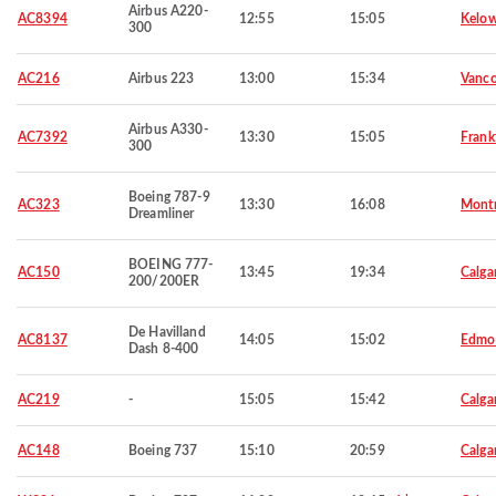
Airbus A220-
AC8394
12:55
15:05
Kelo
300
AC216
Airbus 223
13:00
15:34
Vanco
Airbus A330-
AC7392
13:30
15:05
Frank
300
Boeing 787-9
AC323
13:30
16:08
Montr
Dreamliner
BOEING 777-
AC150
13:45
19:34
Calga
200/200ER
De Havilland
AC8137
14:05
15:02
Edmo
Dash 8-400
AC219
-
15:05
15:42
Calga
AC148
Boeing 737
15:10
20:59
Calga