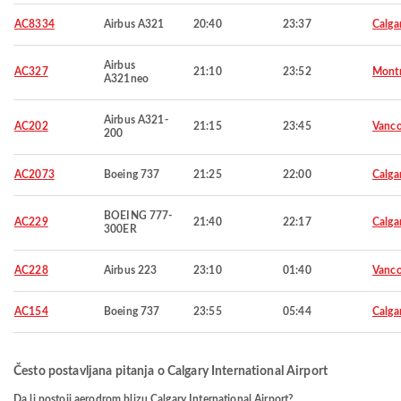
AC8334
Airbus A321
20:40
23:37
Calga
Airbus
AC327
21:10
23:52
Montr
A321neo
Airbus A321-
AC202
21:15
23:45
Vanco
200
AC2073
Boeing 737
21:25
22:00
Calga
BOEING 777-
AC229
21:40
22:17
Calga
300ER
AC228
Airbus 223
23:10
01:40
Vanco
AC154
Boeing 737
23:55
05:44
Calga
Često postavljana pitanja o Calgary International Airport
Da li postoji aerodrom blizu Calgary International Airport?