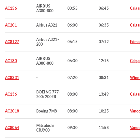
AIRBUS
AC156
00:55
06:45
Calga
A380-800
AC201
Airbus A321
06:00
06:35
Calga
Airbus A321-
AC8127
06:15
07:12
Edmo
200
AIRBUS
AC130
06:30
12:15
Calga
A380-800
AC8331
-
07:20
08:31
Winn
BOEING 777-
AC136
08:00
13:49
Calga
200/200ER
AC2018
Boeing 7M8
08:00
10:25
Vanco
Mitsubishi
AC8064
09:30
11:58
Vanco
CRJ900