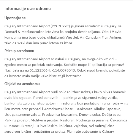
Informacije o aerodromu
Upoznajte se
Calgary International Airport (YYC/CYYC) je glavni aerodrom u Calgary, sa
Domaći & Međunarodno letovima ka brojnim destinacijama. Oko 19 avio-
kompanija ima bazu ovde, uključujući WestJet, Air Canada и Flair Airlines,
tako da svaki dan ima puno letova za izbor.
Pristup aerodromu
Calgary International Airport se nalazi u Calgary, na svega oko km od —
zgodno mesto za početak putovanja. Koristite mape ili aplikaciju za prevoz?
Naći ćete ga na 51.1215064, -114.0098043. Odakle god krenuli, pokušajte
da krenete malo ranije kako biste stigli bez žurbe.
Objekti na aerodromu
Calgary International Airport nudi solidan izbor sadržaja kako bi vaš boravak
ovde bio ugodan. Pored osnovnih — parkinga za sigurnost vašeg vozila,
bankomata za brz pristup gotovini i restorana koji poslužuju hranu i piće — na
licu mesta ćete pronaći i Aerodromski hotel, Bankomat, Klinike i apoteke,
Usluga razmene valuta, Prodavnica bez carine, Dnevna soba, Dečija soba,
Parking prostor, Molitveni prostor, Restoran, Područje za pušenje, Čekaonica
и Pomoć u kretanju u invalidskim kolicima. Zajedno, ovi sadržaji čine
aerodrom lakšim i prijatnijim za prolaz. Planirate putovanje iz Calgary