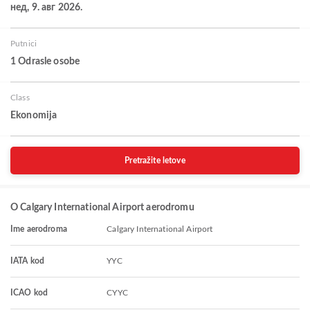
нед, 9. авг 2026.
Putnici
1 Odrasle osobe
Class
Ekonomija
Pretražite letove
O Calgary International Airport aerodromu
Ime aerodroma
Calgary International Airport
IATA kod
YYC
ICAO kod
CYYC