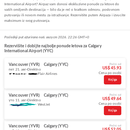
International Airport? Airpaz vam donosi ekskluzivne ponude za letove do
vaših omiljenih destinacija — bilo da je reč o kratkom odmoru, poslovnom
putovanju ili novom mestu za istraživanje. Rezervišite putem Airpaza i izvucite
maksimum iz svog putovanja.
Poslednji put ažurirano na
6. август 2026. 22:26 GMT+0
Rezervišite i dobijte najbolje ponude letova za Calgary
International Airport (YYC)
Vancouver (YVR)
Calgary (YYC)
Počni od
US$ 45.93
пет 21. авг
Direktno
Cena po osobi
Flair Airlines
Knjiga
Vancouver (YVR)
Calgary (YYC)
Počni od
US$ 49.64
уто 11. авг
Direktno
Cena po osobi
WestJet
Knjiga
Vancouver (YVR)
Calgary (YYC)
Počni od
US$ 52.05