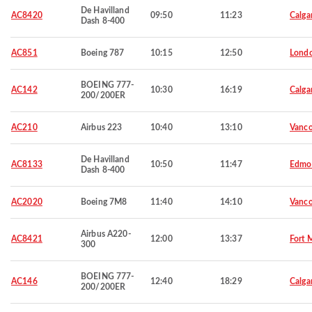
De Havilland
AC8420
09:50
11:23
Calga
Dash 8-400
AC851
Boeing 787
10:15
12:50
Lond
BOEING 777-
AC142
10:30
16:19
Calga
200/200ER
AC210
Airbus 223
10:40
13:10
Vanco
De Havilland
AC8133
10:50
11:47
Edmo
Dash 8-400
AC2020
Boeing 7M8
11:40
14:10
Vanco
Airbus A220-
AC8421
12:00
13:37
Fort 
300
BOEING 777-
AC146
12:40
18:29
Calga
200/200ER