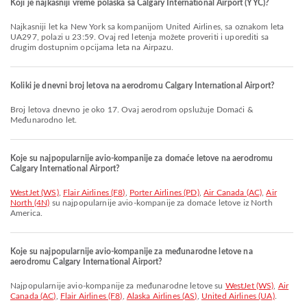
Koji je najkasniji vreme polaska sa Calgary International Airport (YYC)?
Najkasniji let ka New York sa kompanijom United Airlines, sa oznakom leta
UA297, polazi u 23:59. Ovaj red letenja možete proveriti i uporediti sa
drugim dostupnim opcijama leta na Airpazu.
Koliki je dnevni broj letova na aerodromu Calgary International Airport?
Broj letova dnevno je oko 17. Ovaj aerodrom opslužuje Domaći &
Međunarodno let.
Koje su najpopularnije avio-kompanije za domaće letove na aerodromu
Calgary International Airport?
WestJet (WS)
,
Flair Airlines (F8)
,
Porter Airlines (PD)
,
Air Canada (AC)
,
Air
North (4N)
su najpopularnije avio-kompanije za domaće letove iz North
America.
Koje su najpopularnije avio-kompanije za međunarodne letove na
aerodromu Calgary International Airport?
Najpopularnije avio-kompanije za međunarodne letove su
WestJet (WS)
,
Air
Canada (AC)
,
Flair Airlines (F8)
,
Alaska Airlines (AS)
,
United Airlines (UA)
.