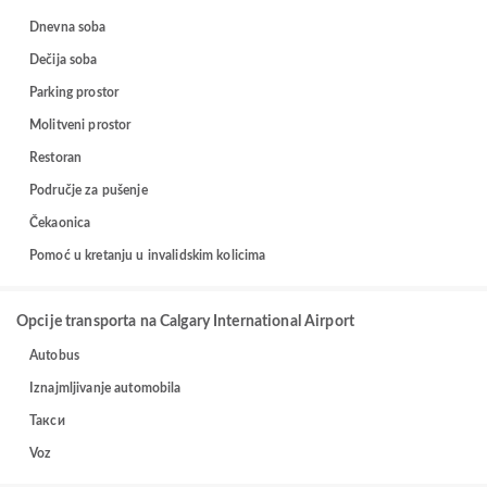
Dnevna soba
Dečija soba
Parking prostor
Molitveni prostor
Restoran
Područje za pušenje
Čekaonica
Pomoć u kretanju u invalidskim kolicima
Opcije transporta na Calgary International Airport
Autobus
Iznajmljivanje automobila
Такси
Voz