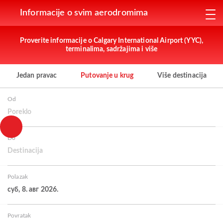
Informacije o svim aerodromima
Proverite informacije o Calgary International Airport (YYC),
terminalima, sadržajima i više
Jedan pravac
Putovanje u krug
Više destinacija
Od
Poreklo
Do
Destinacija
Polazak
суб, 8. авг 2026.
Povratak