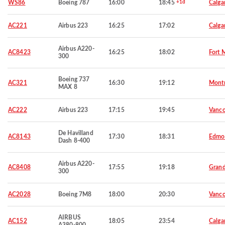
WS86
Boeing 787
16:00
18:45
+1d
Calga
AC221
Airbus 223
16:25
17:02
Calga
Airbus A220-
AC8423
16:25
18:02
Fort 
300
Boeing 737
AC321
16:30
19:12
Montr
MAX 8
AC222
Airbus 223
17:15
19:45
Vanco
De Havilland
AC8143
17:30
18:31
Edmo
Dash 8-400
Airbus A220-
AC8408
17:55
19:18
Grand
300
AC2028
Boeing 7M8
18:00
20:30
Vanco
AIRBUS
AC152
18:05
23:54
Calga