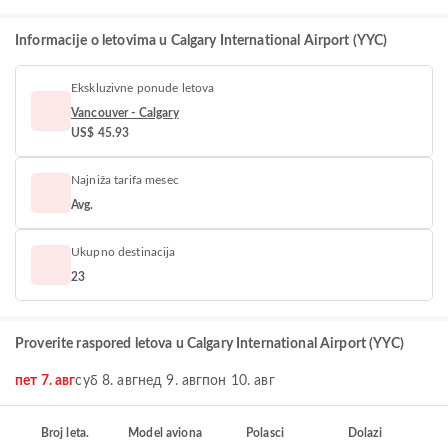
Informacije o letovima u Calgary International Airport (YYC)
Ekskluzivne ponude letova
Vancouver - Calgary
US$ 45.93
Najniža tarifa mesec
Avg.
Ukupno destinacija
23
Proverite raspored letova u Calgary International Airport (YYC)
пет 7. авг
суб 8. авг
нед 9. авг
пон 10. авг
Broj leta.
Model aviona
Polasci
Dolazi