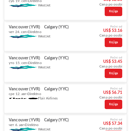
суб 19. сеп
Direktno
Cena po osobi
WestJet
Knjiga
Vancouver (YVR)
Calgary (YYC)
Počni od
US$ 53.16
чет 24. сеп
Direktno
Cena po osobi
WestJet
Knjiga
Vancouver (YVR)
Calgary (YYC)
Počni od
US$ 53.45
уто 15. сеп
Direktno
Cena po osobi
WestJet
Knjiga
Vancouver (YVR)
Calgary (YYC)
Počni od
US$ 56.71
сре 12. авг
Direktno
Cena po osobi
Flair Airlines
Knjiga
Vancouver (YVR)
Calgary (YYC)
Počni od
US$ 57.34
чет 6. авг
Direktno
Cena po osobi
WestJet