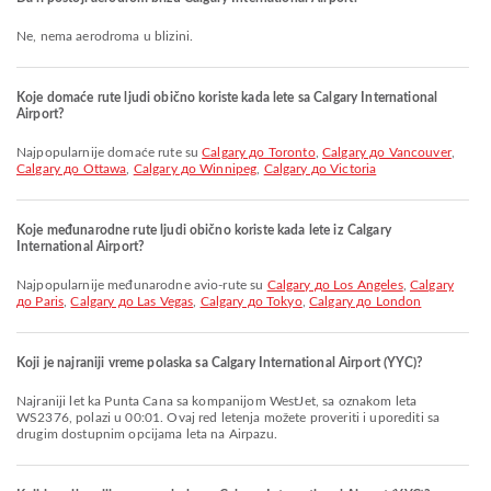
Ne, nema aerodroma u blizini.
Koje domaće rute ljudi obično koriste kada lete sa Calgary International
Airport?
Najpopularnije domaće rute su
Calgary до Toronto
,
Calgary до Vancouver
,
Calgary до Ottawa
,
Calgary до Winnipeg
,
Calgary до Victoria
Koje međunarodne rute ljudi obično koriste kada lete iz Calgary
International Airport?
Najpopularnije međunarodne avio-rute su
Calgary до Los Angeles
,
Calgary
до Paris
,
Calgary до Las Vegas
,
Calgary до Tokyo
,
Calgary до London
Koji je najraniji vreme polaska sa Calgary International Airport (YYC)?
Najraniji let ka Punta Cana sa kompanijom WestJet, sa oznakom leta
WS2376, polazi u 00:01. Ovaj red letenja možete proveriti i uporediti sa
drugim dostupnim opcijama leta na Airpazu.