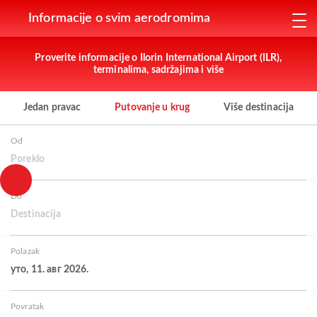
Informacije o svim aerodromima
Proverite informacije o Ilorin International Airport (ILR),
terminalima, sadržajima i više
Jedan pravac
Putovanje u krug
Više destinacija
Od
Poreklo
Do
Destinacija
Polazak
уто, 11. авг 2026.
Povratak