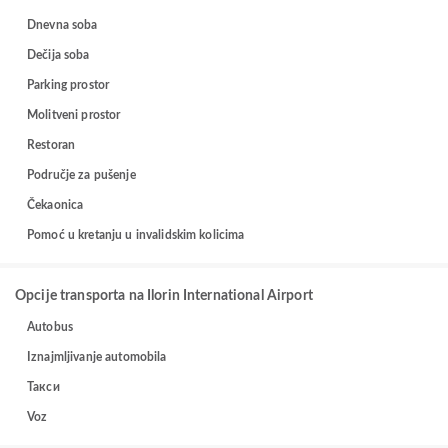
Dnevna soba
Dečija soba
Parking prostor
Molitveni prostor
Restoran
Područje za pušenje
Čekaonica
Pomoć u kretanju u invalidskim kolicima
Opcije transporta na Ilorin International Airport
Autobus
Iznajmljivanje automobila
Такси
Voz