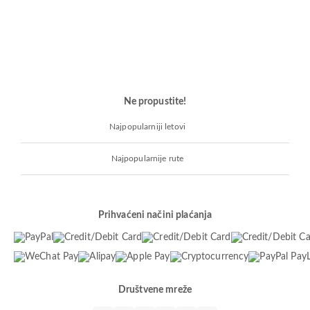
Ne propustite!
Najpopularniji letovi
Najpopularnije rute
Prihvaćeni načini plaćanja
Društvene mreže