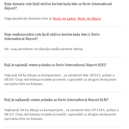
Koje domaće rute ljudi obično koriste kada lete sa Ilorin International
Airport?
Najpopularnije domaće rute su
Ilorin до Lagos
,
Ilorin до Abuja
Koje međunarodne rute ljudi obično koriste kada lete iz Ilorin
International Airport?
Ne, ovaj aerodrom ne obavlja međunarodne letove.
Koji je najraniji vreme polaska sa Ilorin International Airport (ILR)?
Najraniji let ka Abuja sa kompanijom , sa oznakom leta Q9311, polazi u
08:00. Ovaj red letenja možete proveriti i uporediti sa drugim dostupnim
opcijama leta na Airpazu.
Koji je najkasniji vreme polaska sa Ilorin International Airport (ILR)?
Najkasniji let ka Abuja sa kompanijom , sa oznakom leta OF1181, polazi u
08:35. Ovaj red letenja možete proveriti i uporediti sa drugim dostupnim
opcijama leta na Airpazu.