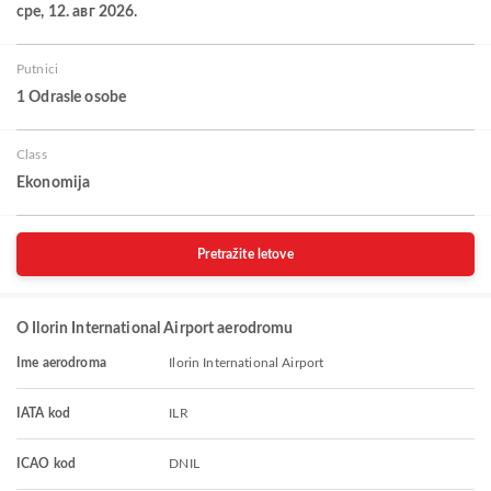
сре, 12. авг 2026.
Putnici
1 Odrasle osobe
Class
Ekonomija
Pretražite letove
O Ilorin International Airport aerodromu
Ime aerodroma
Ilorin International Airport
IATA kod
ILR
ICAO kod
DNIL