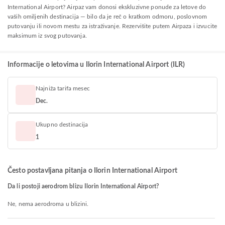
International Airport? Airpaz vam donosi ekskluzivne ponude za letove do
vaših omiljenih destinacija — bilo da je reč o kratkom odmoru, poslovnom
putovanju ili novom mestu za istraživanje. Rezervišite putem Airpaza i izvucite
maksimum iz svog putovanja.
Informacije o letovima u Ilorin International Airport (ILR)
Najniža tarifa mesec
Dec.
Ukupno destinacija
1
Često postavljana pitanja o Ilorin International Airport
Da li postoji aerodrom blizu Ilorin International Airport?
Ne, nema aerodroma u blizini.