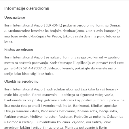
Informacije o aerodromu
Upoznajte se
Ilorin International Airport (ILR/DNIL) je glavni aerodrom u Ilorin, sa Domaći
& Međunarodno letovima ka brojnim destinacijama. Oko 1 avio-kompanija
ima bazu ovde, uključujući Air Peace, tako da svaki dan ima puno letova za
izbor.
Pristup aerodromu
Ilorin International Airport se nalazi u Ilorin, na svega oko km od — zgodno
mesto za početak putovanja. Koristite mape ili aplikaciju za prevoz? Naći ćete
ga na 8.43959, 4.49337. Odakle god krenuli, pokušajte da krenete malo
ranije kako biste stigli bez žurbe.
Objekti na aerodromu
Ilorin International Airport nudi solidan izbor sadržaja kako bi vaš boravak
ovde bio ugodan. Pored osnovnih — parkinga za sigurnost vašeg vozila,
bankomata za brz pristup gotovini i restorana koji poslužuju hranu i piće — na
licu mesta ćete pronaći i Aerodromski hotel, Bankomat, Klinike i apoteke,
Usluga razmene valuta, Prodavnica bez carine, Dnevna soba, Dečija soba,
Parking prostor, Molitveni prostor, Restoran, Područje za pušenje, Čekaonica
и Pomoć u kretanju u invalidskim kolicima. Zajedno, ovi sadržaji čine
aerodrom lakšim i prijatnijim za prolaz. Planirate putovanje iz Ilorin