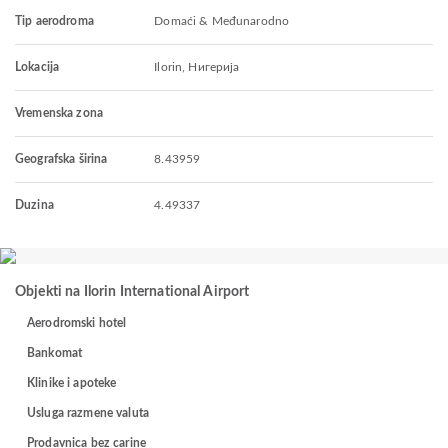
Tip aerodroma
Domaći & Međunarodno
Lokacija
Ilorin, Нигерија
Vremenska zona
Geografska širina
8.43959
Duzina
4.49337
Objekti na Ilorin International Airport
Aerodromski hotel
Bankomat
Klinike i apoteke
Usluga razmene valuta
Prodavnica bez carine