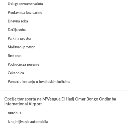
Usluga razmene valuta
Prodavnica bez carine
Dnevna soba
Dečija soba
Parking prostor
Molitveni prostor
Restoran
Područje za pušenje
Čekaonica
Pomoć u kretanju u invalidskim kolicima
Opcije transporta na M'Vengue El Hadj Omar Bongo Ondimba
International Airport
Autobus
Iznajmljivanje automobila