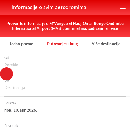
Informacije o svim aerodromima
Proverite informacije o M'Vengue El Hadj Omar Bongo Ondimba
International Airport (MVB), terminalima, sadržajima i više
Jedan pravac
Putovanje u krug
Više destinacija
Od
Poreklo
Do
Destinacija
Polazak
пон, 10. авг 2026.
Povratak