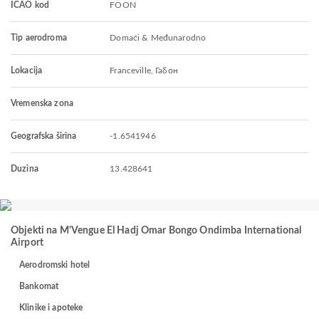
ICAO kod
FOON
Tip aerodroma
Domaći & Međunarodno
Lokacija
Franceville, Габон
Vremenska zona
Geografska širina
-1.6541946
Duzina
13.428641
Objekti na M'Vengue El Hadj Omar Bongo Ondimba International
Airport
Aerodromski hotel
Bankomat
Klinike i apoteke