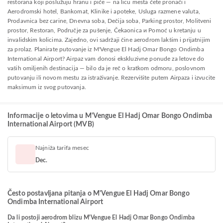
restorana koji poslužuju hranu i piće — na licu mesta ćete pronaći i
Aerodromski hotel, Bankomat, Klinike i apoteke, Usluga razmene valuta,
Prodavnica bez carine, Dnevna soba, Dečija soba, Parking prostor, Molitveni
prostor, Restoran, Područje za pušenje, Čekaonica и Pomoć u kretanju u
invalidskim kolicima. Zajedno, ovi sadržaji čine aerodrom lakšim i prijatnijim
za prolaz. Planirate putovanje iz M'Vengue El Hadj Omar Bongo Ondimba
International Airport? Airpaz vam donosi ekskluzivne ponude za letove do
vaših omiljenih destinacija — bilo da je reč o kratkom odmoru, poslovnom
putovanju ili novom mestu za istraživanje. Rezervišite putem Airpaza i izvucite
maksimum iz svog putovanja.
Informacije o letovima u M'Vengue El Hadj Omar Bongo Ondimba
International Airport (MVB)
Najniža tarifa mesec
Dec.
Često postavljana pitanja o M'Vengue El Hadj Omar Bongo
Ondimba International Airport
Da li postoji aerodrom blizu M'Vengue El Hadj Omar Bongo Ondimba