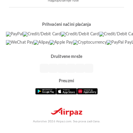
Najpopularnije rute
Prihvaćeni načini plaćanja
Društvene mreže
Preuzmi
Autorstvo 2026 Airpaz.com. Sva prava zadržana.