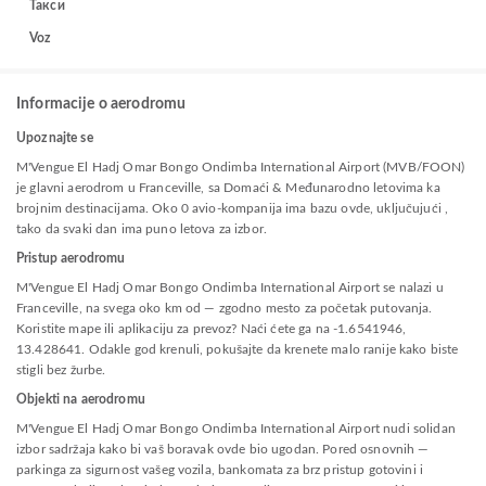
Такси
Voz
Informacije o aerodromu
Upoznajte se
M'Vengue El Hadj Omar Bongo Ondimba International Airport (MVB/FOON)
je glavni aerodrom u Franceville, sa Domaći & Međunarodno letovima ka
brojnim destinacijama. Oko 0 avio-kompanija ima bazu ovde, uključujući ,
tako da svaki dan ima puno letova za izbor.
Pristup aerodromu
M'Vengue El Hadj Omar Bongo Ondimba International Airport se nalazi u
Franceville, na svega oko km od — zgodno mesto za početak putovanja.
Koristite mape ili aplikaciju za prevoz? Naći ćete ga na -1.6541946,
13.428641. Odakle god krenuli, pokušajte da krenete malo ranije kako biste
stigli bez žurbe.
Objekti na aerodromu
M'Vengue El Hadj Omar Bongo Ondimba International Airport nudi solidan
izbor sadržaja kako bi vaš boravak ovde bio ugodan. Pored osnovnih —
parkinga za sigurnost vašeg vozila, bankomata za brz pristup gotovini i