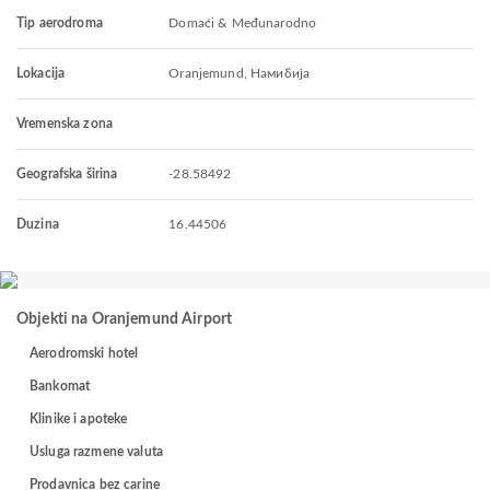
Tip aerodroma
Domaći & Međunarodno
Lokacija
Oranjemund, Намибија
Vremenska zona
Geografska širina
-28.58492
Duzina
16.44506
Objekti na Oranjemund Airport
Aerodromski hotel
Bankomat
Klinike i apoteke
Usluga razmene valuta
Prodavnica bez carine