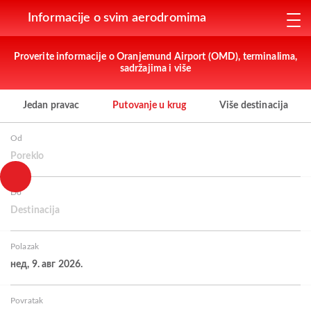
Informacije o svim aerodromima
Proverite informacije o Oranjemund Airport (OMD), terminalima,
sadržajima i više
Jedan pravac
Putovanje u krug
Više destinacija
Od
Poreklo
Do
Destinacija
Polazak
нед, 9. авг 2026.
Povratak