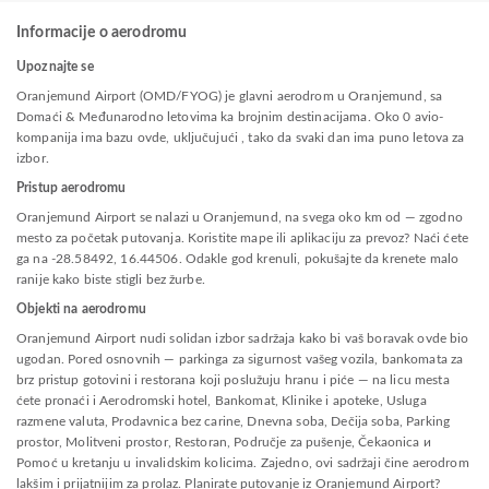
Informacije o aerodromu
Upoznajte se
Oranjemund Airport (OMD/FYOG) je glavni aerodrom u Oranjemund, sa
Domaći & Međunarodno letovima ka brojnim destinacijama. Oko 0 avio-
kompanija ima bazu ovde, uključujući , tako da svaki dan ima puno letova za
izbor.
Pristup aerodromu
Oranjemund Airport se nalazi u Oranjemund, na svega oko km od — zgodno
mesto za početak putovanja. Koristite mape ili aplikaciju za prevoz? Naći ćete
ga na -28.58492, 16.44506. Odakle god krenuli, pokušajte da krenete malo
ranije kako biste stigli bez žurbe.
Objekti na aerodromu
Oranjemund Airport nudi solidan izbor sadržaja kako bi vaš boravak ovde bio
ugodan. Pored osnovnih — parkinga za sigurnost vašeg vozila, bankomata za
brz pristup gotovini i restorana koji poslužuju hranu i piće — na licu mesta
ćete pronaći i Aerodromski hotel, Bankomat, Klinike i apoteke, Usluga
razmene valuta, Prodavnica bez carine, Dnevna soba, Dečija soba, Parking
prostor, Molitveni prostor, Restoran, Područje za pušenje, Čekaonica и
Pomoć u kretanju u invalidskim kolicima. Zajedno, ovi sadržaji čine aerodrom
lakšim i prijatnijim za prolaz. Planirate putovanje iz Oranjemund Airport?