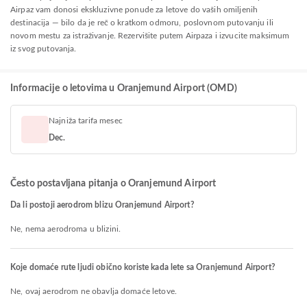
Airpaz vam donosi ekskluzivne ponude za letove do vaših omiljenih
destinacija — bilo da je reč o kratkom odmoru, poslovnom putovanju ili
novom mestu za istraživanje. Rezervišite putem Airpaza i izvucite maksimum
iz svog putovanja.
Informacije o letovima u Oranjemund Airport (OMD)
Najniža tarifa mesec
Dec.
Često postavljana pitanja o Oranjemund Airport
Da li postoji aerodrom blizu Oranjemund Airport?
Ne, nema aerodroma u blizini.
Koje domaće rute ljudi obično koriste kada lete sa Oranjemund Airport?
Ne, ovaj aerodrom ne obavlja domaće letove.