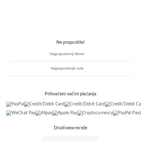
Ne propustite!
Najpopularniji letovi
Najpopularnije rute
Prihvaćeni načini plaćanja
Društvene mreže