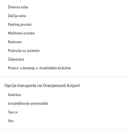
Dnevna soba
Dečija soba
Parking prostor
Molitveni prostor
Restoran
Područje za pušenje
Čekaonica
Pomoć u kretanju u invalidskim kolicima
Opcije transporta na Oranjemund Airport
Autobus
Iznajmljivanje automobila
Такси
Voz