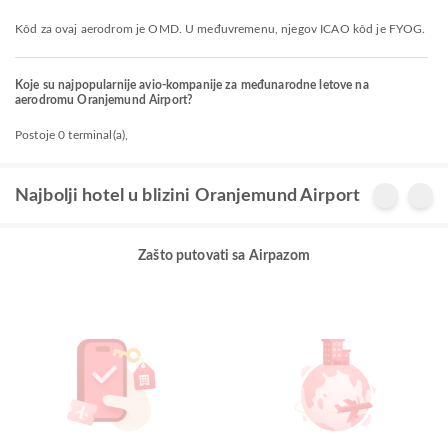
Kôd za ovaj aerodrom je OMD. U međuvremenu, njegov ICAO kôd je FYOG.
Koje su najpopularnije avio-kompanije za međunarodne letove na
aerodromu Oranjemund Airport?
Postoje 0 terminal(a),
Najbolji hotel u blizini Oranjemund Airport
Zašto putovati sa Airpazom