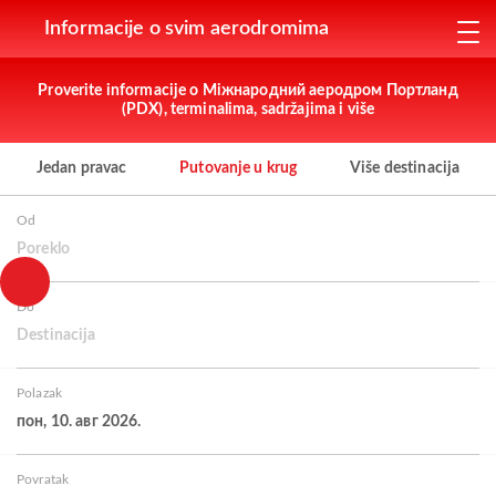
Informacije o svim aerodromima
Proverite informacije o Міжнародний аеродром Портланд
(PDX), terminalima, sadržajima i više
Jedan pravac
Putovanje u krug
Više destinacija
Od
Poreklo
Do
Destinacija
Polazak
пон, 10. авг 2026.
Povratak