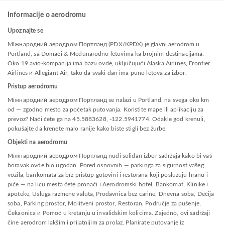
Informacije o aerodromu
Upoznajte se
Міжнародний аеродром Портланд (PDX/KPDX) je glavni aerodrom u
Portland, sa Domaći & Međunarodno letovima ka brojnim destinacijama.
Oko 19 avio-kompanija ima bazu ovde, uključujući Alaska Airlines, Frontier
Airlines и Allegiant Air, tako da svaki dan ima puno letova za izbor.
Pristup aerodromu
Міжнародний аеродром Портланд se nalazi u Portland, na svega oko km
od — zgodno mesto za početak putovanja. Koristite mape ili aplikaciju za
prevoz? Naći ćete ga na 45.5883628, -122.5941774. Odakle god krenuli,
pokušajte da krenete malo ranije kako biste stigli bez žurbe.
Objekti na aerodromu
Міжнародний аеродром Портланд nudi solidan izbor sadržaja kako bi vaš
boravak ovde bio ugodan. Pored osnovnih — parkinga za sigurnost vašeg
vozila, bankomata za brz pristup gotovini i restorana koji poslužuju hranu i
piće — na licu mesta ćete pronaći i Aerodromski hotel, Bankomat, Klinike i
apoteke, Usluga razmene valuta, Prodavnica bez carine, Dnevna soba, Dečija
soba, Parking prostor, Molitveni prostor, Restoran, Područje za pušenje,
Čekaonica и Pomoć u kretanju u invalidskim kolicima. Zajedno, ovi sadržaji
čine aerodrom lakšim i prijatnijim za prolaz. Planirate putovanje iz