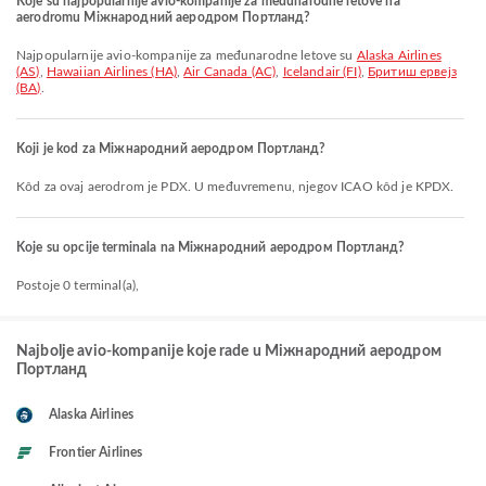
Koje su najpopularnije avio-kompanije za međunarodne letove na
aerodromu Міжнародний аеродром Портланд?
Najpopularnije avio-kompanije za međunarodne letove su
Alaska Airlines
(AS)
,
Hawaiian Airlines (HA)
,
Air Canada (AC)
,
Icelandair (FI)
,
Бритиш ервејз
(BA)
.
Koji je kod za Міжнародний аеродром Портланд?
Kôd za ovaj aerodrom je PDX. U međuvremenu, njegov ICAO kôd je KPDX.
Koje su opcije terminala na Міжнародний аеродром Портланд?
Postoje 0 terminal(a),
Najbolje avio-kompanije koje rade u Міжнародний аеродром
Портланд
Alaska Airlines
Frontier Airlines