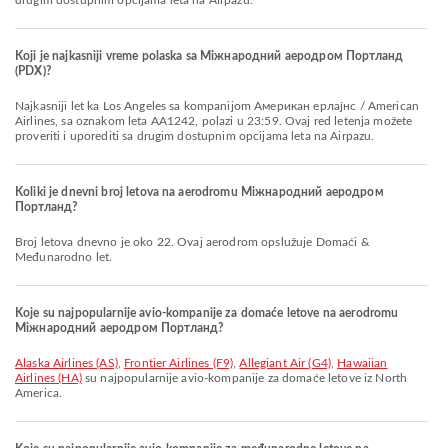
drugim dostupnim opcijama leta na Airpazu.
Koji je najkasniji vreme polaska sa Міжнародний аеродром Портланд
(PDX)?
Najkasniji let ka Los Angeles sa kompanijom Американ ерлајнс / American
Airlines, sa oznakom leta AA1242, polazi u 23:59. Ovaj red letenja možete
proveriti i uporediti sa drugim dostupnim opcijama leta na Airpazu.
Koliki je dnevni broj letova na aerodromu Міжнародний аеродром
Портланд?
Broj letova dnevno je oko 22. Ovaj aerodrom opslužuje Domaći &
Međunarodno let.
Koje su najpopularnije avio-kompanije za domaće letove na aerodromu
Міжнародний аеродром Портланд?
Alaska Airlines (AS)
,
Frontier Airlines (F9)
,
Allegiant Air (G4)
,
Hawaiian
Airlines (HA)
su najpopularnije avio-kompanije za domaće letove iz North
America.