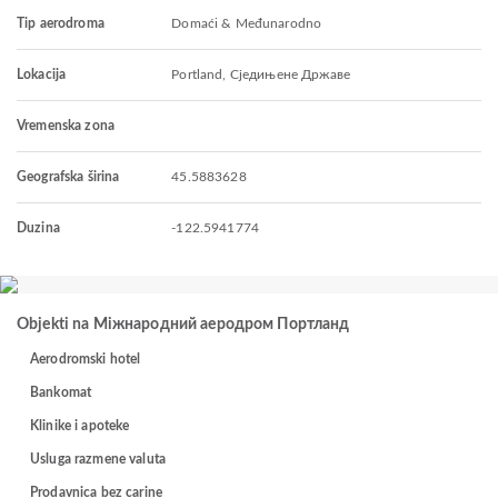
Tip aerodroma
Domaći & Međunarodno
Lokacija
Portland, Сједињене Државе
Vremenska zona
Geografska širina
45.5883628
Duzina
-122.5941774
Objekti na Міжнародний аеродром Портланд
Aerodromski hotel
Bankomat
Klinike i apoteke
Usluga razmene valuta
Prodavnica bez carine