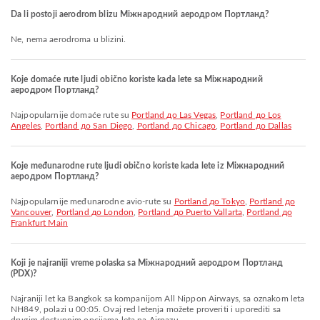
Da li postoji aerodrom blizu Міжнародний аеродром Портланд?
Ne, nema aerodroma u blizini.
Koje domaće rute ljudi obično koriste kada lete sa Міжнародний
аеродром Портланд?
Najpopularnije domaće rute su
Portland до Las Vegas
,
Portland до Los
Angeles
,
Portland до San Diego
,
Portland до Chicago
,
Portland до Dallas
Koje međunarodne rute ljudi obično koriste kada lete iz Міжнародний
аеродром Портланд?
Najpopularnije međunarodne avio-rute su
Portland до Tokyo
,
Portland до
Vancouver
,
Portland до London
,
Portland до Puerto Vallarta
,
Portland до
Frankfurt Main
Koji je najraniji vreme polaska sa Міжнародний аеродром Портланд
(PDX)?
Najraniji let ka Bangkok sa kompanijom All Nippon Airways, sa oznakom leta
NH849, polazi u 00:05. Ovaj red letenja možete proveriti i uporediti sa