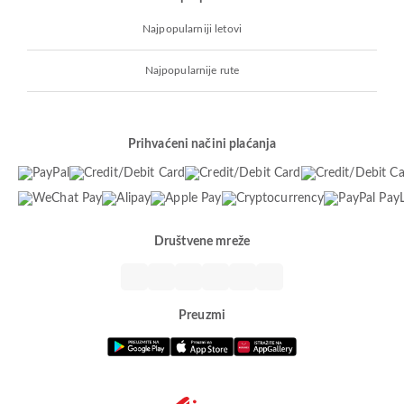
Najpopularniji letovi
Najpopularnije rute
Prihvaćeni načini plaćanja
Društvene mreže
Preuzmi