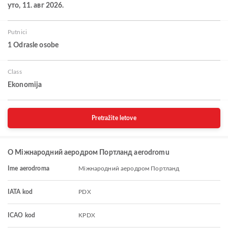
уто, 11. авг 2026.
Putnici
1 Odrasle osobe
Class
Ekonomija
Pretražite letove
O Міжнародний аеродром Портланд aerodromu
Ime aerodroma
Міжнародний аеродром Портланд
IATA kod
PDX
ICAO kod
KPDX