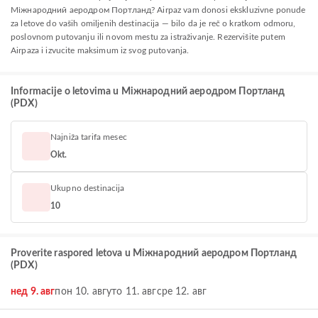
Міжнародний аеродром Портланд? Airpaz vam donosi ekskluzivne ponude
za letove do vaših omiljenih destinacija — bilo da je reč o kratkom odmoru,
poslovnom putovanju ili novom mestu za istraživanje. Rezervišite putem
Airpaza i izvucite maksimum iz svog putovanja.
Informacije o letovima u Міжнародний аеродром Портланд
(PDX)
Najniža tarifa mesec
Okt.
Ukupno destinacija
10
Proverite raspored letova u Міжнародний аеродром Портланд
(PDX)
нед 9. авг
пон 10. авг
уто 11. авг
сре 12. авг