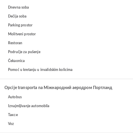
Dnevna soba
Dečija soba
Parking prostor
Molitveni prostor
Restoran
Područje za pušenje
Čekaonica
Pomoć u kretanju u invalidskim kolicima
Opcije transporta na Міжнародний аеродром Портланд
Autobus
Iznajmljivanje automobila
Такси
Voz