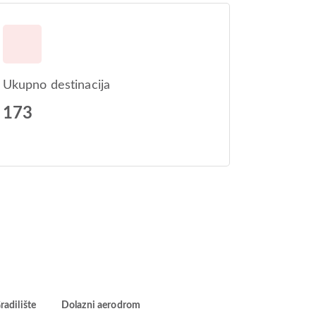
Ukupno destinacija
173
radilište
Dolazni aerodrom