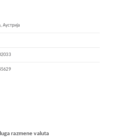
, Аустрија
02033
45629
luga razmene valuta