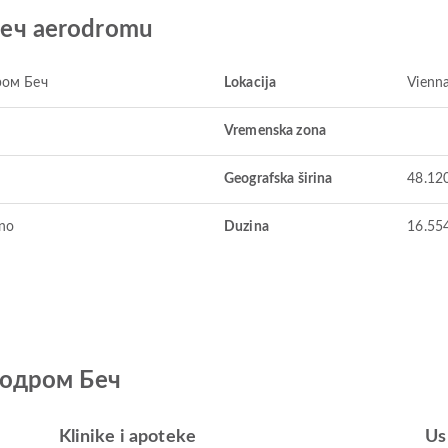
еч aerodromu
ром Беч
Lokacija
Vienna
Vremenska zona
Geografska širina
48.12
no
Duzina
16.55
родром Беч
Klinike i apoteke
Us