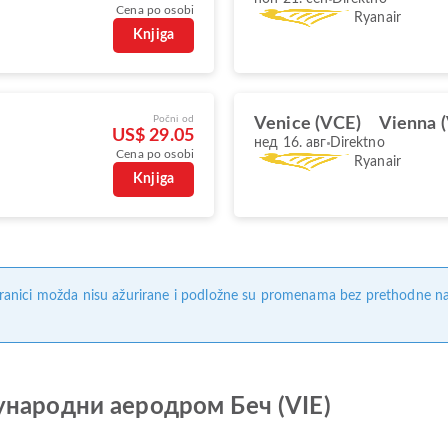
Cena po osobi
Ryanair
Knjiga
Počni od
Venice (VCE)
Vienna (
US$ 29.05
нед 16. авг
Direktno
Cena po osobi
Ryanair
Knjiga
ranici možda nisu ažurirane i podložne su promenama bez prethodne na
ђународни аеродром Беч (VIE)