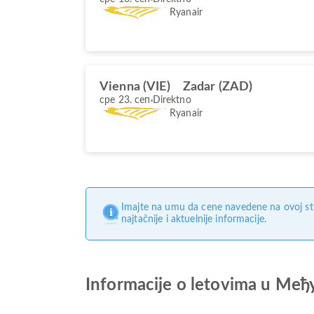
Ryanair
Vienna (VIE)
Zadar (ZAD)
сре 23. сеп
Direktno
Ryanair
Imajte na umu da cene navedene na ovoj st
najtačnije i aktuelnije informacije.
Informacije o letovima u Ме