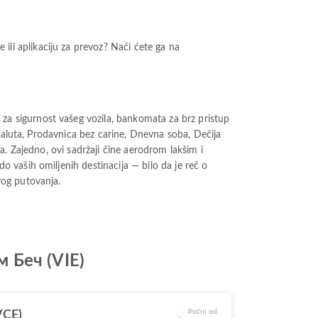
i aplikaciju za prevoz? Naći ćete ga na
a sigurnost vašeg vozila, bankomata za brz pristup
valuta, Prodavnica bez carine, Dnevna soba, Dečija
. Zajedno, ovi sadržaji čine aerodrom lakšim i
 vaših omiljenih destinacija — bilo da je reč o
vog putovanja.
м Беч (VIE)
Počni od
VCE)