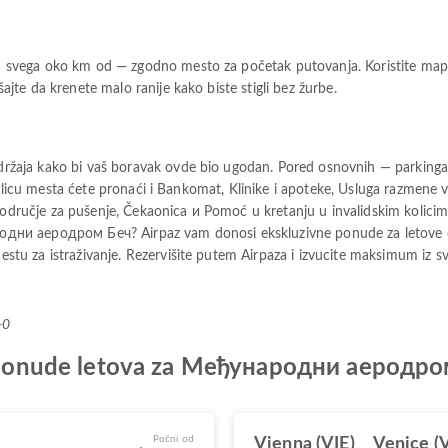
vega oko km od — zgodno mesto za početak putovanja. Koristite mape il
te da krenete malo ranije kako biste stigli bez žurbe.
aja kako bi vaš boravak ovde bio ugodan. Pored osnovnih — parkinga z
a licu mesta ćete pronaći i Bankomat, Klinike i apoteke, Usluga razmene 
Područje za pušenje, Čekaonica и Pomoć u kretanju u invalidskim kolicima
ародни аеродром Беч? Airpaz vam donosi ekskluzivne ponude za letove do
u za istraživanje. Rezervišite putem Airpaza i izvucite maksimum iz s
+0
je ponude letova za Међународни аеродро
Počni od
Vienna (VIE)
Venice (