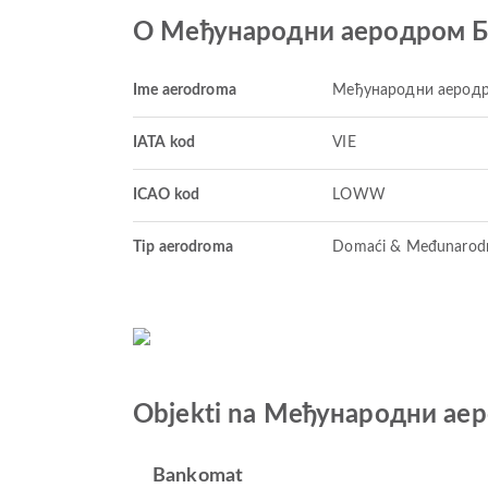
O Међународни аеродром Б
Ime aerodroma
Међународни аерод
IATA kod
VIE
ICAO kod
LOWW
Tip aerodroma
Domaći & Međunarod
Objekti na Међународни ае
Bankomat