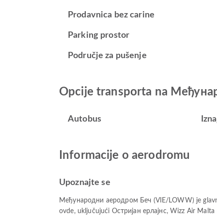
Prodavnica bez carine
Parking prostor
Područje za pušenje
Opcije transporta na Међун
Autobus
Izn
Informacije o aerodromu
Upoznajte se
Међународни аеродром Беч (VIE/LOWW) je glavni 
ovde, uključujući Остријан ерлајнс, Wizz Air Malta 