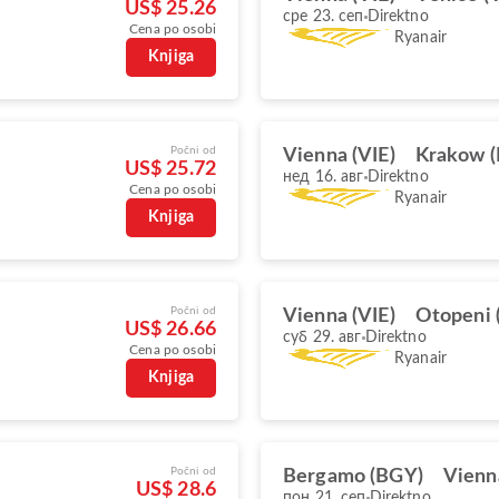
US$ 25.26
сре 23. сеп
Direktno
Cena po osobi
Ryanair
Knjiga
Počni od
Vienna (VIE)
Krakow 
US$ 25.72
нед 16. авг
Direktno
Cena po osobi
Ryanair
Knjiga
Počni od
Vienna (VIE)
Otopeni 
US$ 26.66
суб 29. авг
Direktno
Cena po osobi
Ryanair
Knjiga
Počni od
Bergamo (BGY)
Vienn
US$ 28.6
пон 21. сеп
Direktno