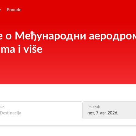
e
Ponude
ije o Међународни аеродром
ima i više
Do
Polazak
пет, 7. авг 2026.