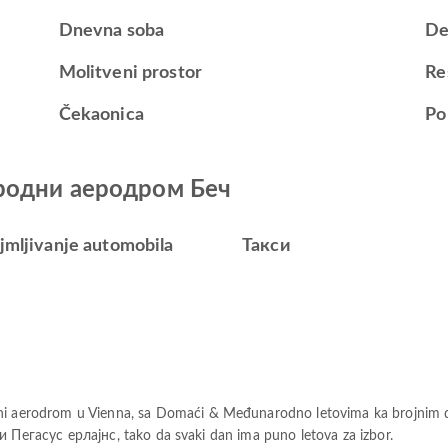
Dnevna soba
De
Molitveni prostor
Re
Čekaonica
Po
ародни аеродром Беч
ajmljivanje automobila
Такси
aerodrom u Vienna, sa Domaći & Međunarodno letovima ka brojnim de
и Пегасус ерлајнс, tako da svaki dan ima puno letova za izbor.