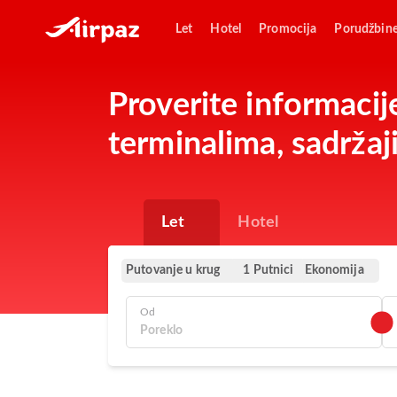
Let
Hotel
Promocija
Porudžbin
Proverite informac
terminalima, sadržaj
Let
Hotel
Putovanje u krug
Ekonomija
1 Putnici
Od