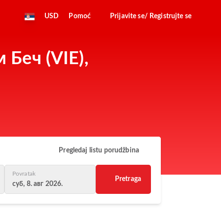
USD
Pomoć
Prijavite se/ Registrujte se
 Беч (VIE),
Pregledaj listu porudžbina
Povratak
Pretraga
суб, 8. авг 2026.