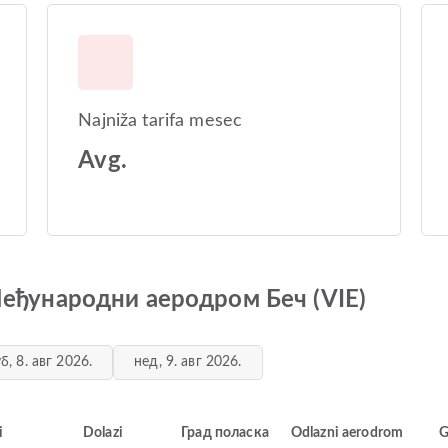
Najniža tarifa mesec
Avg.
 Међународни аеродром Беч (VIE)
б, 8. авг 2026.
нед, 9. авг 2026.
i
Dolazi
Град поласка
Odlazni aerodrom
G