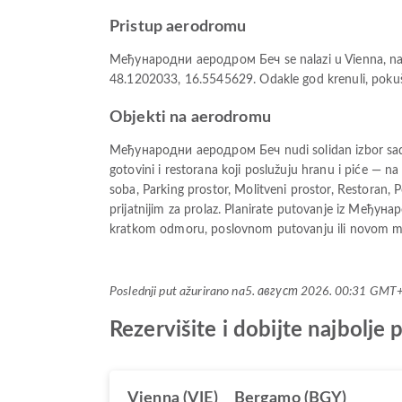
Pristup aerodromu
Међународни аеродром Беч se nalazi u Vienna, na s
48.1202033, 16.5545629. Odakle god krenuli, pokušaj
Objekti na aerodromu
Међународни аеродром Беч nudi solidan izbor sadrž
gotovini i restorana koji poslužuju hranu i piće — n
soba, Parking prostor, Molitveni prostor, Restoran, 
prijatnijim za prolaz. Planirate putovanje iz Међун
kratkom odmoru, poslovnom putovanju ili novom mest
Poslednji put ažurirano na
5. август 2026. 00:31 GMT
Rezervišite i dobijte najbol
Vienna (VIE)
Bergamo (BGY)