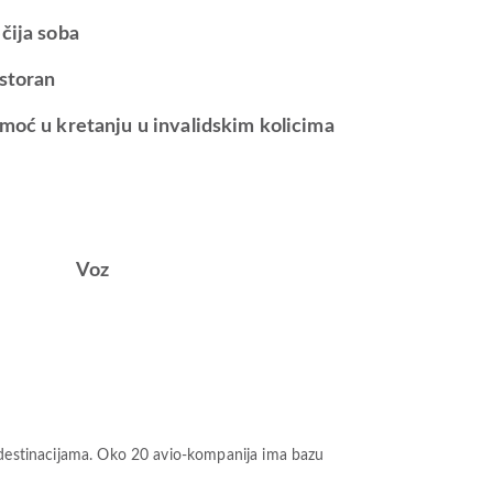
čija soba
storan
moć u kretanju u invalidskim kolicima
Voz
stinacijama. Oko 20 avio-kompanija ima bazu