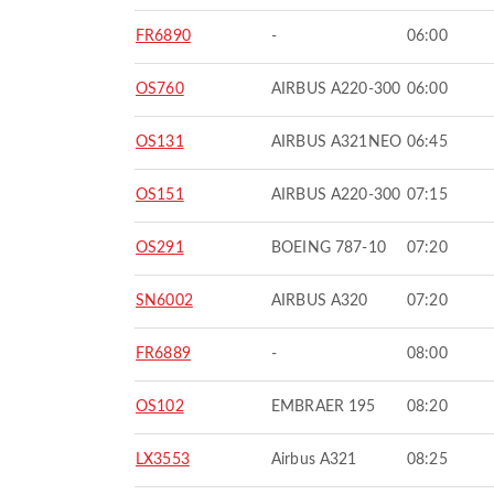
FR6890
-
06:00
OS760
AIRBUS A220-300
06:00
OS131
AIRBUS A321NEO
06:45
OS151
AIRBUS A220-300
07:15
OS291
BOEING 787-10
07:20
SN6002
AIRBUS A320
07:20
FR6889
-
08:00
OS102
EMBRAER 195
08:20
LX3553
Airbus A321
08:25