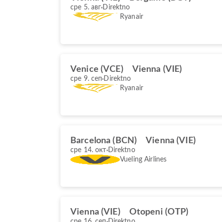
сре 5. авг
Direktno
Ryanair
Venice (VCE)
Vienna (VIE)
сре 9. сеп
Direktno
Ryanair
Barcelona (BCN)
Vienna (VIE)
сре 14. окт
Direktno
Vueling Airlines
Vienna (VIE)
Otopeni (OTP)
сре 16. сеп
Direktno