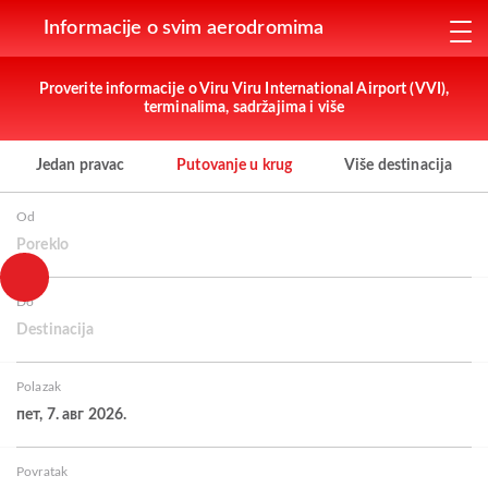
Informacije o svim aerodromima
Proverite informacije o Viru Viru International Airport (VVI),
terminalima, sadržajima i više
Jedan pravac
Putovanje u krug
Više destinacija
Od
Poreklo
Do
Destinacija
Polazak
пет, 7. авг 2026.
Povratak