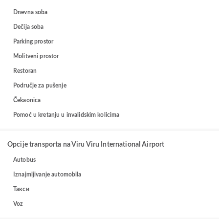
Dnevna soba
Dečija soba
Parking prostor
Molitveni prostor
Restoran
Područje za pušenje
Čekaonica
Pomoć u kretanju u invalidskim kolicima
Opcije transporta na Viru Viru International Airport
Autobus
Iznajmljivanje automobila
Такси
Voz