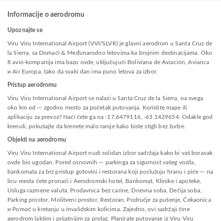
Informacije o aerodromu
Upoznajte se
Viru Viru International Airport (VVI/SLVR) je glavni aerodrom u Santa Cruz de
la Sierra, sa Domaći & Međunarodno letovima ka brojnim destinacijama. Oko
8 avio-kompanija ima bazu ovde, uključujući Boliviana de Aviación, Avianca
и Air Europa, tako da svaki dan ima puno letova za izbor.
Pristup aerodromu
Viru Viru International Airport se nalazi u Santa Cruz de la Sierra, na svega
oko km od — zgodno mesto za početak putovanja. Koristite mape ili
aplikaciju za prevoz? Naći ćete ga na -17.6479116, -63.1429654. Odakle god
krenuli, pokušajte da krenete malo ranije kako biste stigli bez žurbe.
Objekti na aerodromu
Viru Viru International Airport nudi solidan izbor sadržaja kako bi vaš boravak
ovde bio ugodan. Pored osnovnih — parkinga za sigurnost vašeg vozila,
bankomata za brz pristup gotovini i restorana koji poslužuju hranu i piće — na
licu mesta ćete pronaći i Aerodromski hotel, Bankomat, Klinike i apoteke,
Usluga razmene valuta, Prodavnica bez carine, Dnevna soba, Dečija soba,
Parking prostor, Molitveni prostor, Restoran, Područje za pušenje, Čekaonica
и Pomoć u kretanju u invalidskim kolicima. Zajedno, ovi sadržaji čine
aerodrom lakšim i prijatnijim za prolaz. Planirate putovanje iz Viru Viru