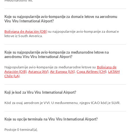
Međunarodno let.
Koje su najpopularnije avio-kompanije za domaće letove na aerodromu
Viru Viru International Airport?
Boliviana de Aviación (OB)
su najpopularnije avio-kompanije za domaće
letove iz South America.
Koje su najpopularnije avio-kompanije za međunarodne letove na
aerodromu Viru Viru International Airport?
Najpopularnije avio-kompanije za međunarodne letove su
Boliviana de
Aviación (OB)
,
Avianca (AV)
,
Air Europa (UX)
,
Copa Airlines (CM)
,
LATAM
Chile (LA)
.
Koji je kod za Viru Viru International Airport?
Kôd za ovaj aerodrom je VVI. U međuvremenu, njegov ICAO kôd je SLVR.
Koje su opcije terminala na Viru Viru International Airport?
Postoje 0 terminal(a),