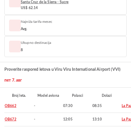
Santa Cruz de la Sierra - Sucre
US$ 62.14
Najniža tarifa mesec
Avg.
Ukupno destinacija
8
Proverite raspored letova u Viru Viru International Airport (VVI)
пет 7. авг
Broj leta.
Model aviona
Polasci
Dolazi
OB662
-
07:30
08:35
La Pa
OB672
-
12:05
13:10
La Pa