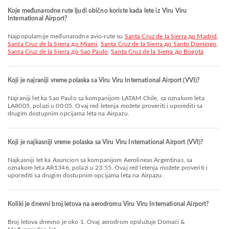
Koje međunarodne rute ljudi obično koriste kada lete iz Viru Viru
International Airport?
Najpopularnije međunarodne avio-rute su
Santa Cruz de la Sierra до Madrid
,
Santa Cruz de la Sierra до Miami
,
Santa Cruz de la Sierra до Santo Domingo
,
Santa Cruz de la Sierra до Sao Paulo
,
Santa Cruz de la Sierra до Bogotá
Koji je najraniji vreme polaska sa Viru Viru International Airport (VVI)?
Najraniji let ka Sao Paulo sa kompanijom LATAM Chile, sa oznakom leta
LA8005, polazi u 00:05. Ovaj red letenja možete proveriti i uporediti sa
drugim dostupnim opcijama leta na Airpazu.
Koji je najkasniji vreme polaska sa Viru Viru International Airport (VVI)?
Najkasniji let ka Asuncion sa kompanijom Aerolineas Argentinas, sa
oznakom leta AR1346, polazi u 23:55. Ovaj red letenja možete proveriti i
uporediti sa drugim dostupnim opcijama leta na Airpazu.
Koliki je dnevni broj letova na aerodromu Viru Viru International Airport?
Broj letova dnevno je oko 1. Ovaj aerodrom opslužuje Domaći &