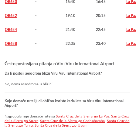
OB680
-
15:40
16:45
La Pa
OB682
-
19:10
20:15
La Pa
OB684
-
21:40
22:45
La Pa
OB688
-
22:35
23:40
La Pa
Često postavljana pitanja o Viru Viru International Airport
Da li postoji aerodrom blizu Viru Viru International Airport?
Ne, nema aerodroma u blizini.
Koje domaće rute ljudi obično koriste kada lete sa Viru Viru International
Airport?
Najpopularnije domaće rute su
Santa Cruz de la Sierra до La Paz
,
Santa Cruz
de la Sierra до Sucre
,
Santa Cruz de la Sierra до Cochabamba
,
Santa Cruz de
la Sierra до Tarija
,
Santa Cruz de la Sierra до Uyuni