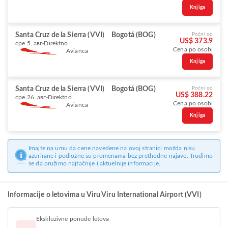
Knjiga
Santa Cruz de la Sierra (VVI)
Bogotá (BOG)
Počni od
US$ 373.9
сре 5. авг
Direktno
Cena po osobi
Avianca
Knjiga
Santa Cruz de la Sierra (VVI)
Bogotá (BOG)
Počni od
US$ 388.22
сре 26. авг
Direktno
Cena po osobi
Avianca
Knjiga
Imajte na umu da cene navedene na ovoj stranici možda nisu
ažurirane i podložne su promenama bez prethodne najave. Trudimo
se da pružimo najtačnije i aktuelnije informacije.
Informacije o letovima u Viru Viru International Airport (VVI)
Ekskluzivne ponude letova