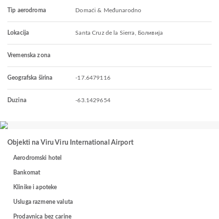
Tip aerodroma
Domaći & Međunarodno
Lokacija
Santa Cruz de la Sierra, Боливија
Vremenska zona
Geografska širina
-17.6479116
Duzina
-63.1429654
Objekti na Viru Viru International Airport
Aerodromski hotel
Bankomat
Klinike i apoteke
Usluga razmene valuta
Prodavnica bez carine