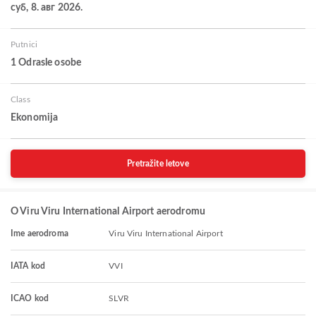
суб, 8. авг 2026.
Putnici
1 Odrasle osobe
Class
Ekonomija
Pretražite letove
O Viru Viru International Airport aerodromu
Ime aerodroma
Viru Viru International Airport
IATA kod
VVI
ICAO kod
SLVR