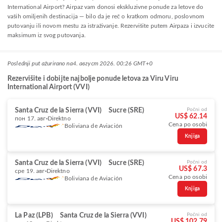
International Airport? Airpaz vam donosi ekskluzivne ponude za letove do
vaših omiljenih destinacija — bilo da je reč o kratkom odmoru, poslovnom
putovanju ili novom mestu za istraživanje. Rezervišite putem Airpaza i izvucite
maksimum iz svog putovanja.
Poslednji put ažurirano na
4. август 2026. 00:26 GMT+0
Rezervišite i dobijte najbolje ponude letova za Viru Viru
International Airport (VVI)
Santa Cruz de la Sierra (VVI)
Sucre (SRE)
Počni od
US$ 62.14
пон 17. авг
Direktno
Cena po osobi
Boliviana de Aviación
Knjiga
Santa Cruz de la Sierra (VVI)
Sucre (SRE)
Počni od
US$ 67.3
сре 19. авг
Direktno
Cena po osobi
Boliviana de Aviación
Knjiga
La Paz (LPB)
Santa Cruz de la Sierra (VVI)
Počni od
US$ 102.79