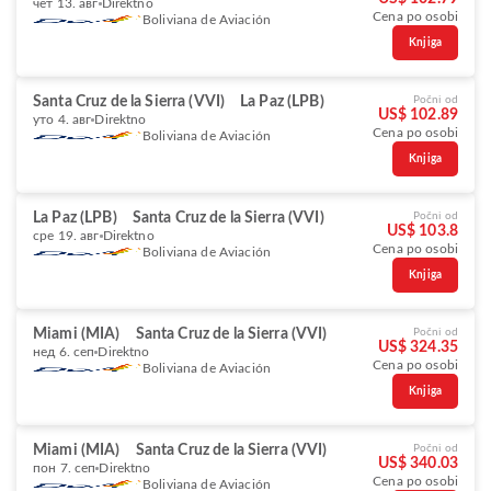
чет 13. авг
Direktno
Cena po osobi
Boliviana de Aviación
Knjiga
Santa Cruz de la Sierra (VVI)
La Paz (LPB)
Počni od
US$ 102.89
уто 4. авг
Direktno
Cena po osobi
Boliviana de Aviación
Knjiga
La Paz (LPB)
Santa Cruz de la Sierra (VVI)
Počni od
US$ 103.8
сре 19. авг
Direktno
Cena po osobi
Boliviana de Aviación
Knjiga
Miami (MIA)
Santa Cruz de la Sierra (VVI)
Počni od
US$ 324.35
нед 6. сеп
Direktno
Cena po osobi
Boliviana de Aviación
Knjiga
Miami (MIA)
Santa Cruz de la Sierra (VVI)
Počni od
US$ 340.03
пон 7. сеп
Direktno
Cena po osobi
Boliviana de Aviación