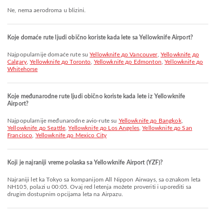
Ne, nema aerodroma u blizini.
Koje domaće rute ljudi obično koriste kada lete sa Yellowknife Airport?
Najpopularnije domaće rute su
Yellowknife до Vancouver
,
Yellowknife до
Calgary
,
Yellowknife до Toronto
,
Yellowknife до Edmonton
,
Yellowknife до
Whitehorse
Koje međunarodne rute ljudi obično koriste kada lete iz Yellowknife
Airport?
Najpopularnije međunarodne avio-rute su
Yellowknife до Bangkok
,
Yellowknife до Seattle
,
Yellowknife до Los Angeles
,
Yellowknife до San
Francisco
,
Yellowknife до Mexico City
Koji je najraniji vreme polaska sa Yellowknife Airport (YZF)?
Najraniji let ka Tokyo sa kompanijom All Nippon Airways, sa oznakom leta
NH105, polazi u 00:05. Ovaj red letenja možete proveriti i uporediti sa
drugim dostupnim opcijama leta na Airpazu.