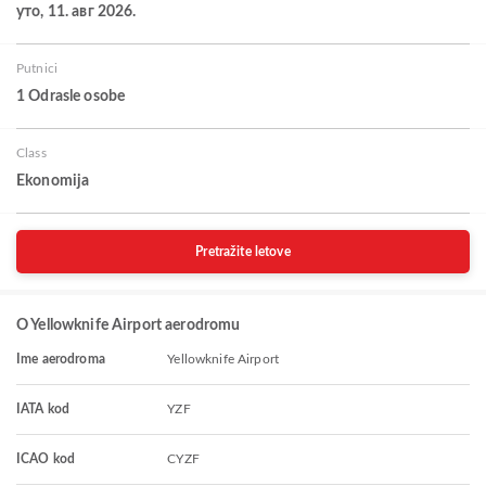
уто, 11. авг 2026.
Putnici
1 Odrasle osobe
Class
Ekonomija
Pretražite letove
O Yellowknife Airport aerodromu
Ime aerodroma
Yellowknife Airport
IATA kod
YZF
ICAO kod
CYZF