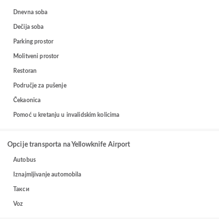
Dnevna soba
Dečija soba
Parking prostor
Molitveni prostor
Restoran
Područje za pušenje
Čekaonica
Pomoć u kretanju u invalidskim kolicima
Opcije transporta na Yellowknife Airport
Autobus
Iznajmljivanje automobila
Такси
Voz