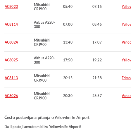
Mitsubishi
AC8023
05:40
07:15
Yello
CRJ900
Airbus A220-
AC8114
07:00
08:45
Yello
300
Mitsubishi
AC8024
13:40
17:07
Vanco
CRJ900
Airbus A220-
AC8025
17:50
19:22
Yello
300
Mitsubishi
AC8113
20:15
21:58
Edmo
CRJ900
Mitsubishi
AC8026
20:30
23:57
Vanco
CRJ900
Često postavljana pitanja o Yellowknife Airport
Da li postoji aerodrom blizu Yellowknife Airport?