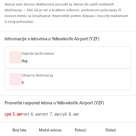
Airpaz vam donosi ekskluzivne ponude za letove do vaših omiljenih
destinacija — bilo da je reč o kratkom odmoru, poslovnom putovanju ili
novom mestu za istraživanje. Rezervišite putem Airpaza i izvucite maksimum
iz svog putovanja.
Informacije o letovima u Yellowknife Airport (YZF)
Najniža tarifa mesec
Avg.
Ukupno destinacija
4
Proverite raspored letova u Yellowknife Airport (YZF)
сре 5. авг
чет 6. авг
пет 7. авг
суб 8. авг
Broj leta.
Model aviona
Polasci
Dolazi