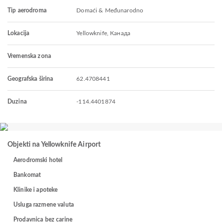
Tip aerodroma
Domaći & Međunarodno
Lokacija
Yellowknife, Канада
Vremenska zona
Geografska širina
62.4708441
Duzina
-114.4401874
Objekti na Yellowknife Airport
Aerodromski hotel
Bankomat
Klinike i apoteke
Usluga razmene valuta
Prodavnica bez carine