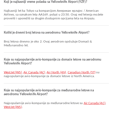
Koji je najkasniji vreme polaska sa Yellowknife Airport (YZF)?
Najkasniji let ka Tokyo sa kompanijom Американ ерлајнс / American
Airlines, sa oznakom leta AA169, polazi u 23:50. Ovaj red letenja možete
proveriti i uporediti sa drugim dostupnim opcijama leta na Airpazu.
Koliki je dnevni broj letova na aerodromu Yellowknife Airport?
Broj letova dnevno je oko 2. Ovaj aerodrom opslužuje Domaći &
Međunarodno let.
Koje su najpopularnije avio-kompanije za domaće letove na aerodromu
Yellowknife Airport?
WestJet (WS)
,
Air Canada (AC)
,
Air North (4N)
,
Canadian North (5T)
su
najpopularnije avio-kompanije za domaće letove iz North America.
Koje su najpopularnije avio-kompanije za međunarodne letove na
aerodromu Yellowknife Airport?
Najpopularnije avio-kompanije za međunarodne letove su
Air Canada (AC)
,
WestJet (WS)
.