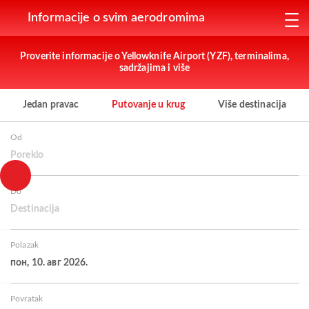
Informacije o svim aerodromima
Proverite informacije o Yellowknife Airport (YZF), terminalima,
sadržajima i više
Jedan pravac
Putovanje u krug
Više destinacija
Od
Poreklo
Do
Destinacija
Polazak
пон, 10. авг 2026.
Povratak