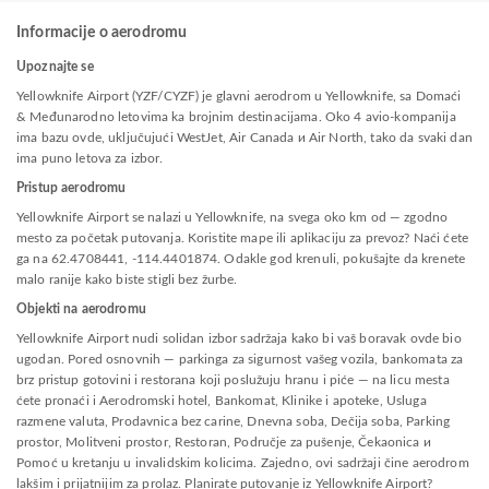
Informacije o aerodromu
Upoznajte se
Yellowknife Airport (YZF/CYZF) je glavni aerodrom u Yellowknife, sa Domaći
& Međunarodno letovima ka brojnim destinacijama. Oko 4 avio-kompanija
ima bazu ovde, uključujući WestJet, Air Canada и Air North, tako da svaki dan
ima puno letova za izbor.
Pristup aerodromu
Yellowknife Airport se nalazi u Yellowknife, na svega oko km od — zgodno
mesto za početak putovanja. Koristite mape ili aplikaciju za prevoz? Naći ćete
ga na 62.4708441, -114.4401874. Odakle god krenuli, pokušajte da krenete
malo ranije kako biste stigli bez žurbe.
Objekti na aerodromu
Yellowknife Airport nudi solidan izbor sadržaja kako bi vaš boravak ovde bio
ugodan. Pored osnovnih — parkinga za sigurnost vašeg vozila, bankomata za
brz pristup gotovini i restorana koji poslužuju hranu i piće — na licu mesta
ćete pronaći i Aerodromski hotel, Bankomat, Klinike i apoteke, Usluga
razmene valuta, Prodavnica bez carine, Dnevna soba, Dečija soba, Parking
prostor, Molitveni prostor, Restoran, Područje za pušenje, Čekaonica и
Pomoć u kretanju u invalidskim kolicima. Zajedno, ovi sadržaji čine aerodrom
lakšim i prijatnijim za prolaz. Planirate putovanje iz Yellowknife Airport?