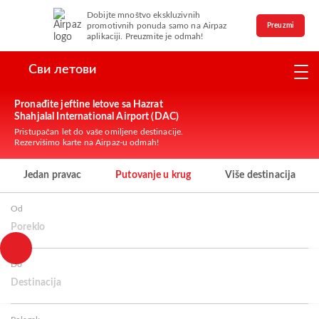
Dobijte mnoštvo ekskluzivnih
promotivnih ponuda samo na Airpaz
Preuzmi
aplikaciji. Preuzmite je odmah!
Сви летови
Pronađite jeftine letove sa Hazrat
Shahjalal International Airport (DAC)
Pristupačan let do vaše omiljene destinacije.
Rezervišimo karte na Airpaz-u odmah!
Jedan pravac
Putovanje u krug
Više destinacija
Od
Poreklo
Do
Destinacija