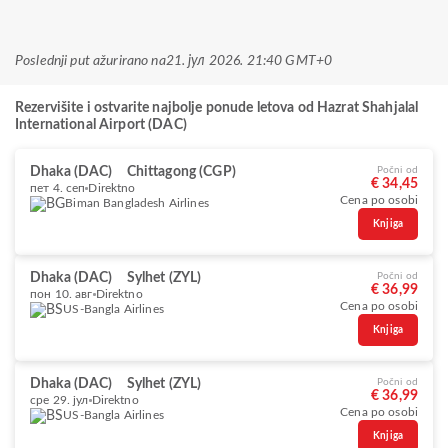
Poslednji put ažurirano na
21. јул 2026. 21:40 GMT+0
Rezervišite i ostvarite najbolje ponude letova od Hazrat Shahjalal
International Airport (DAC)
Dhaka (DAC)
Chittagong (CGP)
Počni od
€ 34,45
пет 4. сеп
Direktno
Cena po osobi
Biman Bangladesh Airlines
Knjiga
Dhaka (DAC)
Sylhet (ZYL)
Počni od
€ 36,99
пон 10. авг
Direktno
Cena po osobi
US-Bangla Airlines
Knjiga
Dhaka (DAC)
Sylhet (ZYL)
Počni od
€ 36,99
сре 29. јул
Direktno
Cena po osobi
US-Bangla Airlines
Knjiga