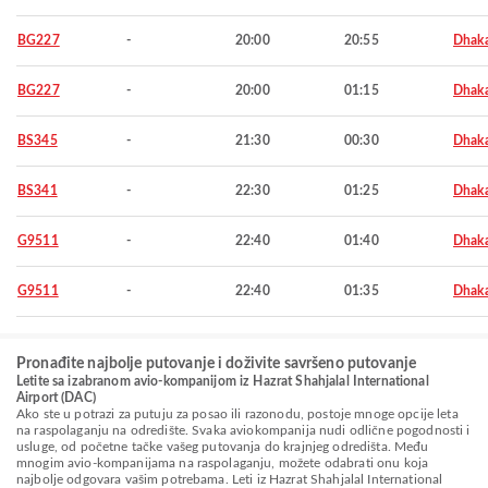
BG227
-
20:00
20:55
Dhak
BG227
-
20:00
01:15
Dhak
BS345
-
21:30
00:30
Dhak
BS341
-
22:30
01:25
Dhak
G9511
-
22:40
01:40
Dhak
G9511
-
22:40
01:35
Dhak
Pronađite najbolje putovanje i doživite savršeno putovanje
Letite sa izabranom avio-kompanijom iz Hazrat Shahjalal International
Airport (DAC)
Ako ste u potrazi za putuju za posao ili razonodu, postoje mnoge opcije leta
na raspolaganju na odredište. Svaka aviokompanija nudi odlične pogodnosti i
usluge, od početne tačke vašeg putovanja do krajnjeg odredišta. Među
mnogim avio-kompanijama na raspolaganju, možete odabrati onu koja
najbolje odgovara vašim potrebama. Leti iz Hazrat Shahjalal International