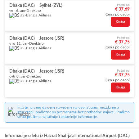
Dhaka (DAC)
Sylhet (ZYL)
Počni od
€ 37,69
чет 6. авг
Direktno
Cena po osobi
US-Bangla Airlines
Knjiga
Dhaka (DAC)
Jessore (JSR)
Počni od
€ 37,75
уто 11. авг
Direktno
Cena po osobi
US-Bangla Airlines
Knjiga
Dhaka (DAC)
Jessore (JSR)
Počni od
€ 37,75
суб 8. авг
Direktno
Cena po osobi
US-Bangla Airlines
Knjiga
Imajte na umu da cene navedene na ovoj stranici možda nisu
ažurirane i podložne su promenama bez prethodne najave. Trudimo
se da pružimo najtačnije i aktuelnije informacije.
Informacije o letu iz Hazrat Shahjalal International Airport (DAC)