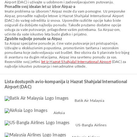
Airport (DAC) i uživajte u udobnom i zadovoljavajućem putovanju.
Pronađite svoj idealan let uz izbor Airpaz-a
Imate problema sa izborom? Airpaz može da vam pomogne. Uz preporuke
Airpaz, pronađite najbolje letove iz Hazrat Shahjalal International Airport
(DAC) do vašeg odredišta iz snova. Uporedite različite opcije kako biste
osigurali da dobijete najbolju ponudu. Takođe pružamo dodatne opcije
usluga za vaše putovanje, prilagođene vašim potrebama. Sa Airpaz-om,
učinite da vaše iskustvo leta bude glatko i prijatno.
Zgrabite najbolje ponude sa Airpaz
Sa Airpaz specijalne ponude je, čine vaše putovanje još pristupačnije.
Uživajte u ekskluzivnim popustima, promotivnim tarifama i sezonskim
ponudama koje zadovoljavaju vaš budžet. Bez obzira da li planirate brz bijeg
ili avanturu na dugim relacijama, Airpaz ima savršenu ponudu za vas.
Rezervišite svoj jeftini
let iz Hazrat Shahjalal International Airport
(DAC) za
najbolje iskustvo putovanja i nenadmašne uštede.
Lista dostupnih avio-kompanija iz Hazrat Shahjalal International
Airport (DAC)
Batik Air Malaysia
AirAsia
US-Bangla Airlines