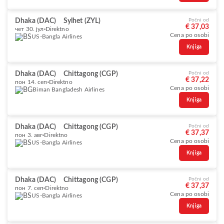
Dhaka (DAC)
Sylhet (ZYL)
Počni od
€ 37,03
чет 30. јул
Direktno
Cena po osobi
US-Bangla Airlines
Knjiga
Dhaka (DAC)
Chittagong (CGP)
Počni od
€ 37,22
пон 14. сеп
Direktno
Cena po osobi
Biman Bangladesh Airlines
Knjiga
Dhaka (DAC)
Chittagong (CGP)
Počni od
€ 37,37
пон 3. авг
Direktno
Cena po osobi
US-Bangla Airlines
Knjiga
Dhaka (DAC)
Chittagong (CGP)
Počni od
€ 37,37
пон 7. сеп
Direktno
Cena po osobi
US-Bangla Airlines
Knjiga