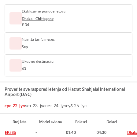
Ekskluzivne ponude letova
Dhaka - Chittagong
€ 34
Najniža tarifa mesec
Sep.
Ukupno destinacija
43
Proverite sve raspored letenja od Hazrat Shahjalal International
Airport (DAC)
сре 22. јул
чет 23. јул
пет 24. јул
суб 25. јул
Broj leta.
Model aviona
Polasci
Dolazi
EK585
-
01:40
04:30
Dhak