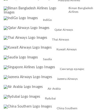
Malaysia Airlines
Biman Bangladesh
Airlines
IndiGo
Qatar Airways
Thai Airways
Kuwait Airways
Saudia
Сингапур ерлајнс
Jazeera Airways
Air Arabia
flydubai
China Southern