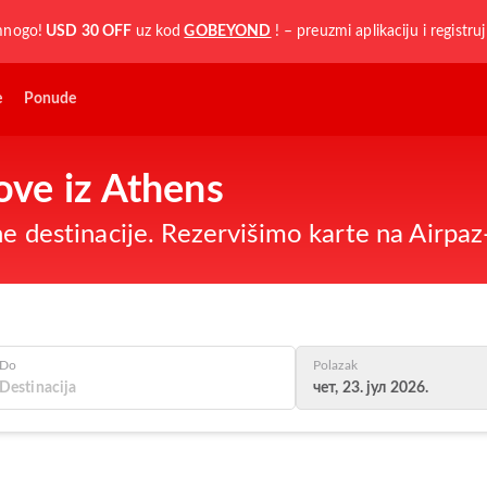
mnogo!
USD 30 OFF
uz kod
GOBEYOND
! – preuzmi aplikaciju i registru
e
Ponude
tove iz Athens
ne destinacije. Rezervišimo karte na Airpa
Do
Polazak
чет, 23. јул 2026.