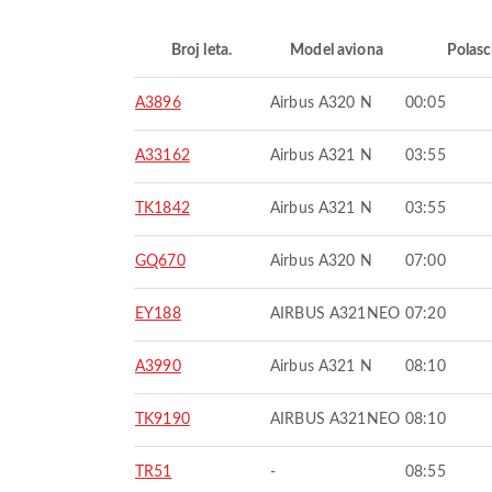
Broj leta.
Model aviona
Polasc
A3896
Airbus A320 N
00:05
A33162
Airbus A321 N
03:55
TK1842
Airbus A321 N
03:55
GQ670
Airbus A320 N
07:00
EY188
AIRBUS A321NEO
07:20
A3990
Airbus A321 N
08:10
TK9190
AIRBUS A321NEO
08:10
TR51
-
08:55