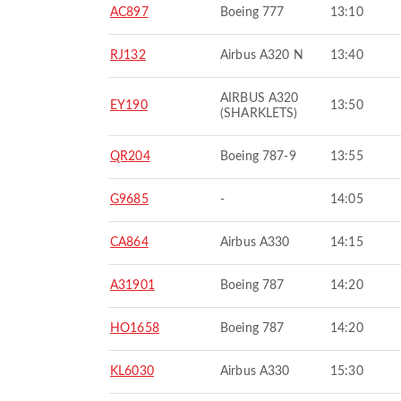
AC897
Boeing 777
13:10
RJ132
Airbus A320 N
13:40
AIRBUS A320
EY190
13:50
(SHARKLETS)
QR204
Boeing 787-9
13:55
G9685
-
14:05
CA864
Airbus A330
14:15
A31901
Boeing 787
14:20
HO1658
Boeing 787
14:20
KL6030
Airbus A330
15:30