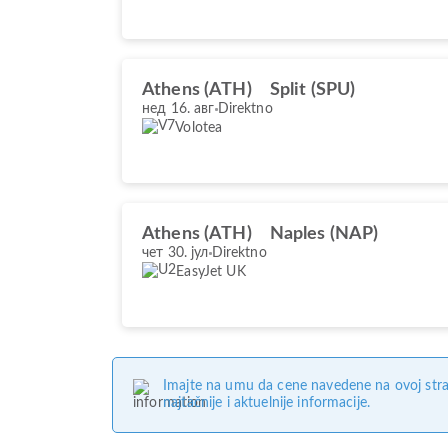
Athens (ATH)
Split (SPU)
нед 16. авг
Direktno
Volotea
Athens (ATH)
Naples (NAP)
чет 30. јул
Direktno
EasyJet UK
Imajte na umu da cene navedene na ovoj stra
najtačnije i aktuelnije informacije.