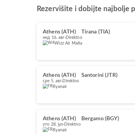
Rezervišite i dobijte najbolj
Athens (ATH)
Tirana (TIA)
нед 16. авг
Direktno
Wizz Air Malta
Athens (ATH)
Santorini (JTR)
сре 5. авг
Direktno
Ryanair
Athens (ATH)
Bergamo (BGY)
уто 28. јул
Direktno
Ryanair