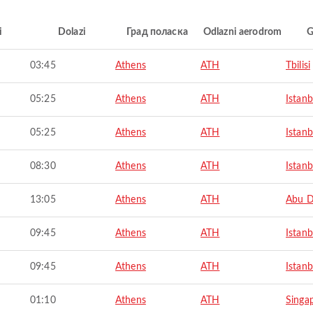
i
Dolazi
Град поласка
Odlazni aerodrom
G
03:45
Athens
ATH
Tbilisi
05:25
Athens
ATH
Istanb
05:25
Athens
ATH
Istanb
08:30
Athens
ATH
Istanb
13:05
Athens
ATH
Abu D
09:45
Athens
ATH
Istanb
09:45
Athens
ATH
Istanb
01:10
Athens
ATH
Singa