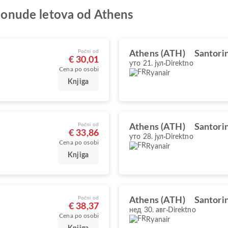
e ponude letova od Athens
Počni od
Athens (ATH)
Santorin
€ 30,01
уто 21. јул
Direktno
Cena po osobi
Ryanair
Knjiga
Počni od
Athens (ATH)
Santorin
€ 33,86
уто 28. јул
Direktno
Cena po osobi
Ryanair
Knjiga
Počni od
Athens (ATH)
Santorin
€ 38,37
нед 30. авг
Direktno
Cena po osobi
Ryanair