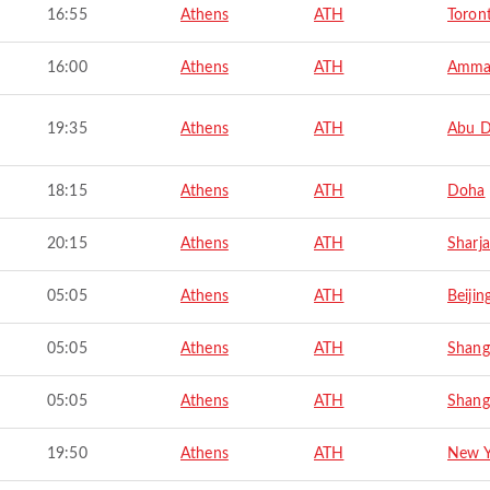
16:55
Athens
ATH
Toron
16:00
Athens
ATH
Amma
19:35
Athens
ATH
Abu D
18:15
Athens
ATH
Doha
20:15
Athens
ATH
Sharj
05:05
Athens
ATH
Beijin
05:05
Athens
ATH
Shang
05:05
Athens
ATH
Shang
19:50
Athens
ATH
New Y