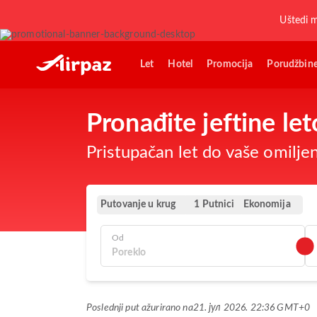
Uštedi 
Let
Hotel
Promocija
Porudžbin
Pronađite jeftine le
Pristupačan let do vaše omilje
Putovanje u krug
Ekonomija
1 Putnici
Od
Poslednji put ažurirano na
21. јул 2026. 22:36 GMT+0