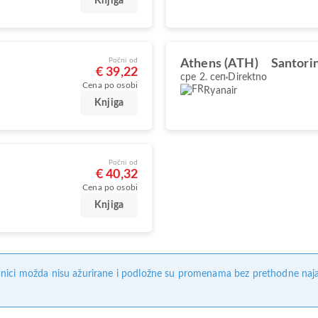
Knjiga
Počni od
Athens (ATH)
Santorin
€ 39,22
сре 2. сеп
Direktno
Cena po osobi
Ryanair
Knjiga
Počni od
€ 40,32
Cena po osobi
Knjiga
nici možda nisu ažurirane i podložne su promenama bez prethodne naj