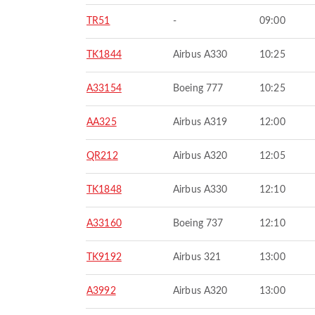
TR51
-
09:00
TK1844
Airbus A330
10:25
A33154
Boeing 777
10:25
AA325
Airbus A319
12:00
QR212
Airbus A320
12:05
TK1848
Airbus A330
12:10
A33160
Boeing 737
12:10
TK9192
Airbus 321
13:00
A3992
Airbus A320
13:00