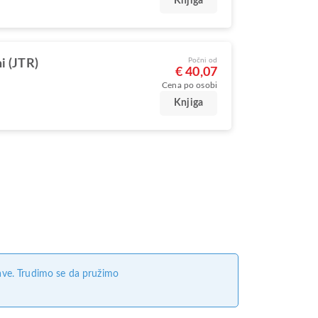
Knjiga
Počni od
i (JTR)
€ 40,07
Cena po osobi
Knjiga
ave. Trudimo se da pružimo