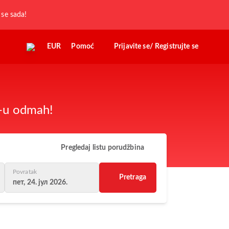
j se sada!
EUR
Pomoć
Prijavite se/ Registrujte se
z-u odmah!
Pregledaj listu porudžbina
Povratak
Pretraga
пет, 24. јул 2026.