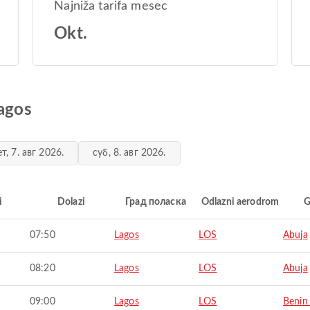
Najniža tarifa mesec
Okt.
Lagos
ет, 7. авг 2026.
суб, 8. авг 2026.
i
Dolazi
Град поласка
Odlazni aerodrom
G
07:50
Lagos
LOS
Abuja
08:20
Lagos
LOS
Abuja
09:00
Lagos
LOS
Benin 