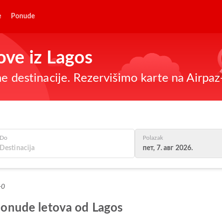
e
Ponude
tove iz Lagos
ne destinacije. Rezervišimo karte na Airpa
Do
Polazak
пет, 7. авг 2026.
+0
 ponude letova od Lagos