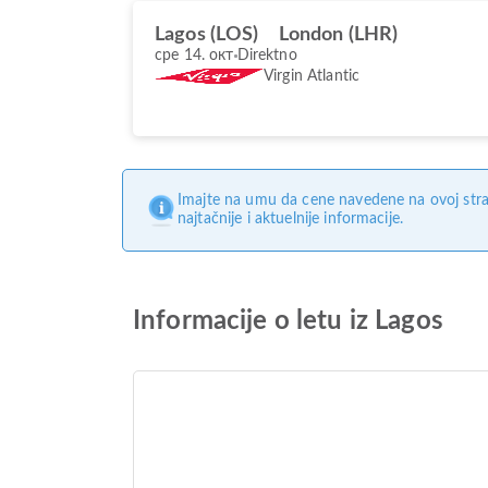
Lagos (LOS)
London (LHR)
сре 14. окт
Direktno
Virgin Atlantic
Imajte na umu da cene navedene na ovoj stra
najtačnije i aktuelnije informacije.
Informacije o letu iz Lagos