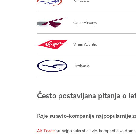
Air Peace
Qatar Airways
Virgin Atlantic
Lufthansa
Često postavljana pitanja o le
Koje su avio-kompanije najpopularnije z
Air Peace
su najpopularnije avio-kompanije za domać