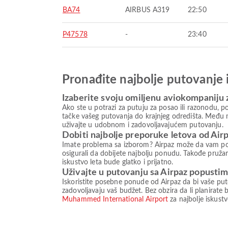
BA74
AIRBUS A319
22:50
P47578
-
23:40
Pronađite najbolje putovanje 
Izaberite svoju omiljenu aviokompaniju 
Ako ste u potrazi za putuju za posao ili razonodu, 
tačke vašeg putovanja do krajnjeg odredišta. Među 
uživajte u udobnom i zadovoljavajućem putovanju.
Dobiti najbolje preporuke letova od Air
Imate problema sa izborom? Airpaz može da vam pomog
osigurali da dobijete najbolju ponudu. Takođe pruž
iskustvo leta bude glatko i prijatno.
Uživajte u putovanju sa Airpaz popusti
Iskoristite posebne ponude od Airpaz da bi vaše pu
zadovoljavaju vaš budžet. Bez obzira da li planirate 
Muhammed International Airport
za najbolje iskust