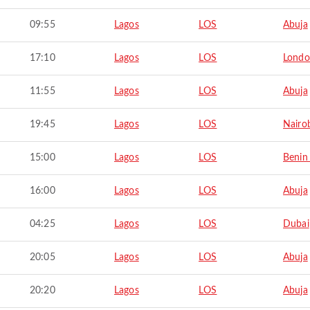
09:55
Lagos
LOS
Abuja
17:10
Lagos
LOS
Lond
11:55
Lagos
LOS
Abuja
19:45
Lagos
LOS
Nairo
15:00
Lagos
LOS
Benin 
16:00
Lagos
LOS
Abuja
04:25
Lagos
LOS
Dubai
20:05
Lagos
LOS
Abuja
20:20
Lagos
LOS
Abuja