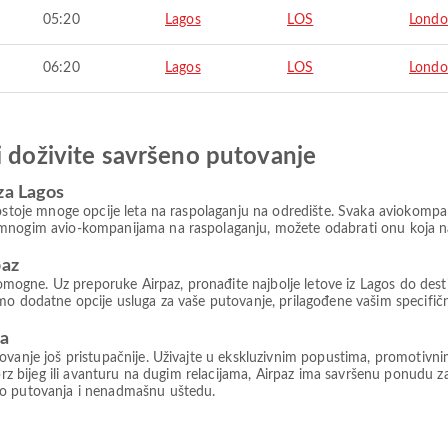
05:20
Lagos
LOS
Lond
06:20
Lagos
LOS
Lond
i doživite savršeno putovanje
za Lagos
postoje mnoge opcije leta na raspolaganju na odredište. Svaka aviokompa
mnogim avio-kompanijama na raspolaganju, možete odabrati onu koja naj
paz
ne. Uz preporuke Airpaz, pronađite najbolje letove iz Lagos do destinac
amo dodatne opcije usluga za vaše putovanje, prilagođene vašim specifi
ma
tovanje još pristupačnije. Uživajte u ekskluzivnim popustima, promotiv
brz bijeg ili avanturu na dugim relacijama, Airpaz ima savršenu ponudu za 
vo putovanja i nenadmašnu uštedu.