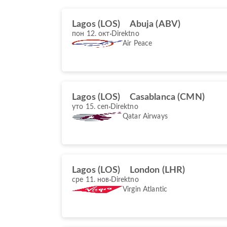
Lagos (LOS)
Abuja (ABV)
пон 12. окт
Direktno
Air Peace
Lagos (LOS)
Casablanca (CMN)
уто 15. сеп
Direktno
Qatar Airways
Lagos (LOS)
London (LHR)
сре 11. нов
Direktno
Virgin Atlantic