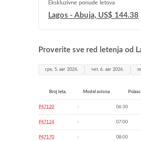
Ekskluzivne ponude letova
Lagos - Abuja, US$ 144.38
Proverite sve red letenja od 
сре, 5. авг 2026.
чет, 6. авг 2026.
п
Broj leta.
Model aviona
Polasc
P47120
-
06:30
P47124
-
07:00
P47170
-
08:00