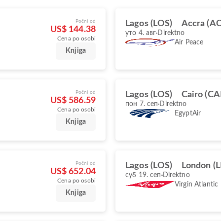
Počni od
Lagos (LOS)
Accra (A
US$ 144.38
уто 4. авг
Direktno
Cena po osobi
Air Peace
Knjiga
Počni od
Lagos (LOS)
Cairo (CA
US$ 586.59
пон 7. сеп
Direktno
Cena po osobi
EgyptAir
Knjiga
Počni od
Lagos (LOS)
London (
US$ 652.04
суб 19. сеп
Direktno
Cena po osobi
Virgin Atlantic
Knjiga