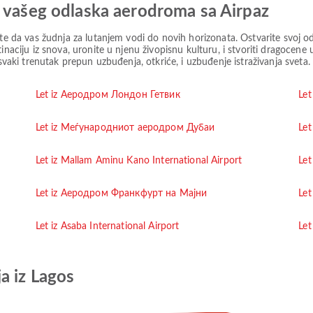
a vašeg odlaska aerodroma sa Airpaz
ite da vas žudnja za lutanjem vodi do novih horizonata. Ostvarite svoj o
inaciju iz snova, uronite u njenu živopisnu kulturu, i stvoriti dragocen
 svaki trenutak prepun uzbuđenja, otkriće, i uzbuđenje istraživanja sveta.
Let iz Аеродром Лондон Гетвик
Let
Let iz Меѓународниот аеродром Дубаи
Let
Let iz Mallam Aminu Kano International Airport
Let
Let iz Aеродром Франкфурт на Мајни
Le
Let iz Asaba International Airport
Let
a iz Lagos