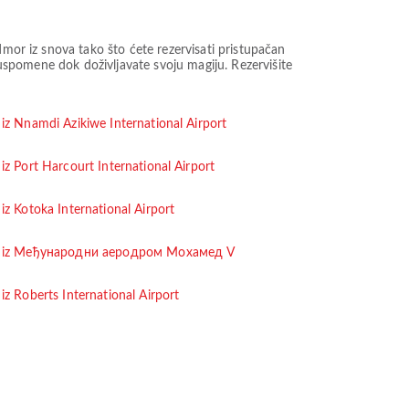
dmor iz snova tako što ćete rezervisati pristupačan
e uspomene dok doživljavate svoju magiju. Rezervišite
 iz Nnamdi Azikiwe International Airport
 iz Port Harcourt International Airport
 iz Kotoka International Airport
t iz Међународни аеродром Мохамед V
 iz Roberts International Airport