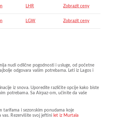
on
LHR
Zobrazit ceny
on
LGW
Zobrazit ceny
nija nudi odlične pogodnosti i usluge, od početne
bolje odgovara vašim potrebama. Leti iz Lagos i
ije iz snova. Uporedite različite opcije kako biste
čnim potrebama. Sa Airpaz-om, učinite da vaše
nim tarifama i sezonskim ponudama koje
vas. Rezervišite svoj jeftini
let iz Murtala