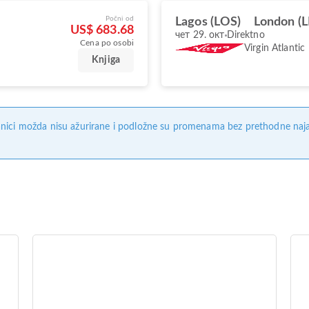
Počni od
Lagos (LOS)
London (
US$ 683.68
чет 29. окт
Direktno
Cena po osobi
Virgin Atlantic
Knjiga
nici možda nisu ažurirane i podložne su promenama bez prethodne naj