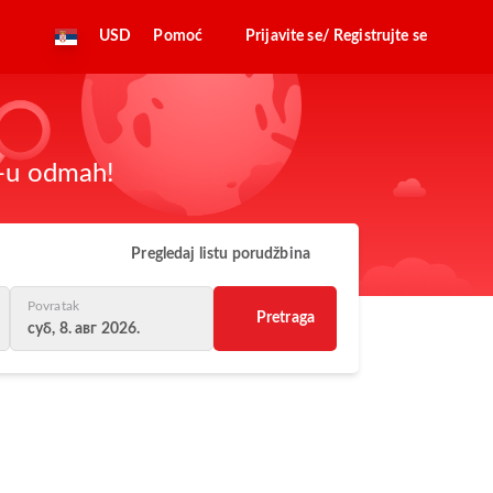
USD
Pomoć
Prijavite se/ Registrujte se
z-u odmah!
Pregledaj listu porudžbina
Povratak
Pretraga
суб, 8. авг 2026.