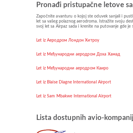
Pronađi pristupačne letove s
Započnite avanturu o kojoj ste oduvek sanjali i pust
let sa vašeg polaznog aerodroma. Istražite svoju dest
svoj let sa Airpaz sada i krenite na putovanje gde je
Let iz Аеродром Лондон Хитроу
Let iz Међународни аеродром Доха Хамад
Let iz Међународни аеродром Каиро
Let iz Blaise Diagne International Airport
Let iz Sam Mbakwe International Airport
Lista dostupnih avio-kompanij