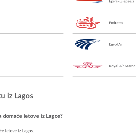
Бритиш ервејз
Emirates
EgyptAir
Royal Air Maroc
tu iz Lagos
a domaće letove iz Lagos?
e letove iz Lagos.