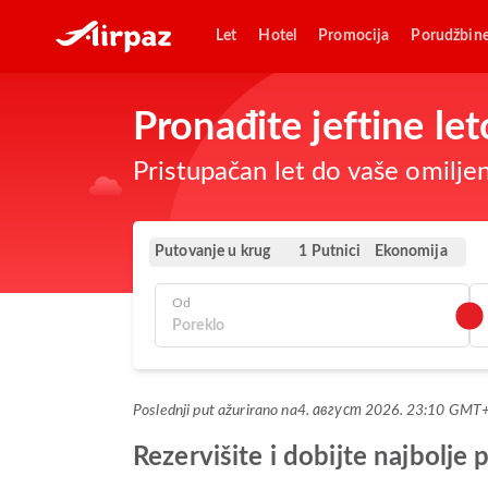
Let
Hotel
Promocija
Porudžbin
Pronađite jeftine le
Pristupačan let do vaše omilje
Putovanje u krug
Ekonomija
1 Putnici
Od
Poslednji put ažurirano na
4. август 2026. 23:10 GMT
Rezervišite i dobijte najbolje