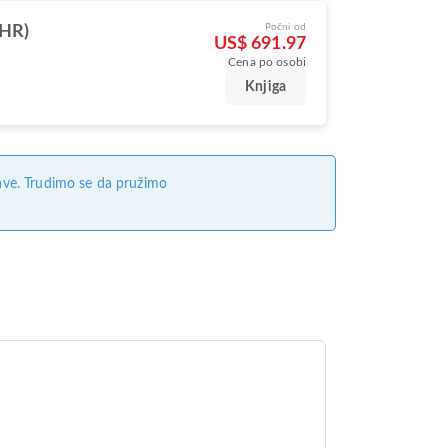
Počni od
LHR)
US$ 691.97
Cena po osobi
Knjiga
ave. Trudimo se da pružimo