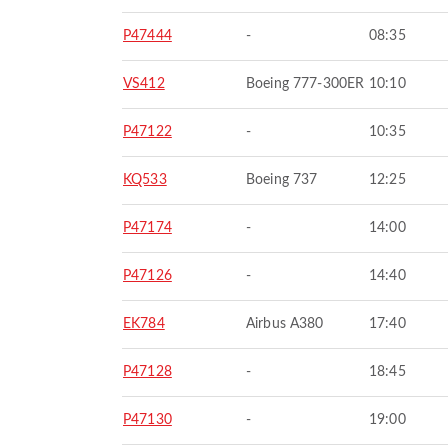
P47444
-
08:35
VS412
Boeing 777-300ER
10:10
P47122
-
10:35
KQ533
Boeing 737
12:25
P47174
-
14:00
P47126
-
14:40
EK784
Airbus A380
17:40
P47128
-
18:45
P47130
-
19:00