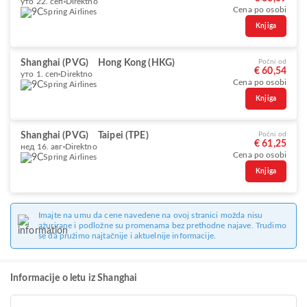
уто 22. сеп
Direktno
Cena po osobi
Spring Airlines
Knjiga
Shanghai (PVG)
Hong Kong (HKG)
Počni od
€ 60,54
уто 1. сеп
Direktno
Cena po osobi
Spring Airlines
Knjiga
Shanghai (PVG)
Taipei (TPE)
Počni od
€ 61,25
нед 16. авг
Direktno
Cena po osobi
Spring Airlines
Knjiga
Imajte na umu da cene navedene na ovoj stranici možda nisu
ažurirane i podložne su promenama bez prethodne najave. Trudimo
se da pružimo najtačnije i aktuelnije informacije.
Informacije o letu iz Shanghai