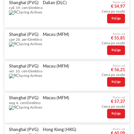
Shanghai (PVG)
Dalian (DLC)
Počni od
€ 54,97
суб 19. сеп
Direktno
Cena po osobi
Spring Airlines
Knjiga
Shanghai (PVG)
Macau (MFM)
Počni od
€ 55,81
сре 26. авг
Direktno
Cena po osobi
Spring Airlines
Knjiga
Shanghai (PVG)
Macau (MFM)
Počni od
€ 56,21
чет 10. сеп
Direktno
Cena po osobi
Spring Airlines
Knjiga
Shanghai (PVG)
Macau (MFM)
Počni od
€ 57,37
нед 6. сеп
Direktno
Cena po osobi
Spring Airlines
Knjiga
Shanghai (PVG)
Hong Kong (HKG)
Počni od
€ 60,09