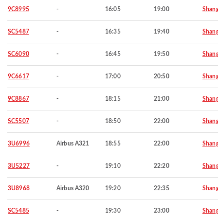
9C8995
-
16:05
19:00
Shang
SC5487
-
16:35
19:40
Shang
SC6090
-
16:45
19:50
Shang
9C6617
-
17:00
20:50
Shang
9C8867
-
18:15
21:00
Shang
SC5507
-
18:50
22:00
Shang
3U6996
Airbus A321
18:55
22:00
Shang
3U5227
-
19:10
22:20
Shang
3U8968
Airbus A320
19:20
22:35
Shang
SC5485
-
19:30
23:00
Shang