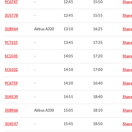
9C6747
-
12:45
15:50
Shang
3U5778
-
12:45
15:55
Shang
3U8964
Airbus A320
13:10
16:25
Shang
9C7115
-
13:45
17:35
Shang
SC5505
-
14:05
17:20
Shang
SC6102
-
14:10
17:00
Shang
9C6759
-
14:20
16:40
Shang
3U4539
-
14:55
18:40
Shang
3U8966
Airbus A330
15:05
18:10
Shang
3U4547
-
15:45
18:50
Shang