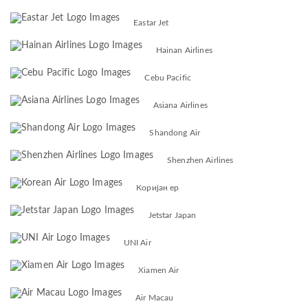
Eastar Jet
Hainan Airlines
Cebu Pacific
Asiana Airlines
Shandong Air
Shenzhen Airlines
Коријан ер
Jetstar Japan
UNI Air
Xiamen Air
Air Macau