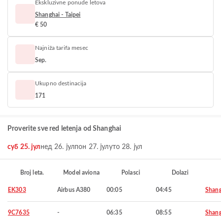
Ekskluzivne ponude letova
Shanghai - Taipei
€ 50
Najniža tarifa mesec
Sep.
Ukupno destinacija
171
Proverite sve red letenja od Shanghai
суб 25. јул
нед 26. јул
пон 27. јул
уто 28. јул
Broj leta.
Model aviona
Polasci
Dolazi
EK303
Airbus A380
00:05
04:45
Shang
9C7635
-
06:35
08:55
Shang