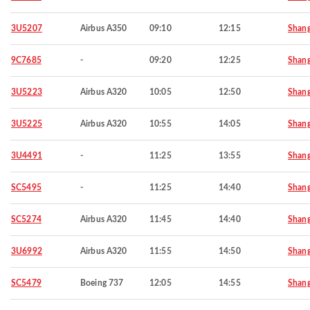
3U5207
Airbus A350
09:10
12:15
Shang
9C7685
-
09:20
12:25
Shang
3U5223
Airbus A320
10:05
12:50
Shang
3U5225
Airbus A320
10:55
14:05
Shang
3U4491
-
11:25
13:55
Shang
SC5495
-
11:25
14:40
Shang
SC5274
Airbus A320
11:45
14:40
Shang
3U6992
Airbus A320
11:55
14:50
Shang
SC5479
Boeing 737
12:05
14:55
Shang