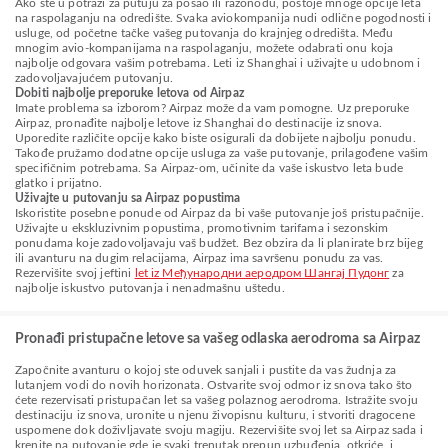
Ako ste u potrazi za putuju za posao ili razonodu, postoje mnoge opcije leta
na raspolaganju na odredište. Svaka aviokompanija nudi odlične pogodnosti i
usluge, od početne tačke vašeg putovanja do krajnjeg odredišta. Među
mnogim avio-kompanijama na raspolaganju, možete odabrati onu koja
najbolje odgovara vašim potrebama. Leti iz Shanghai i uživajte u udobnom i
zadovoljavajućem putovanju.
Dobiti najbolje preporuke letova od Airpaz
Imate problema sa izborom? Airpaz može da vam pomogne. Uz preporuke
Airpaz, pronađite najbolje letove iz Shanghai do destinacije iz snova.
Uporedite različite opcije kako biste osigurali da dobijete najbolju ponudu.
Takođe pružamo dodatne opcije usluga za vaše putovanje, prilagođene vašim
specifičnim potrebama. Sa Airpaz-om, učinite da vaše iskustvo leta bude
glatko i prijatno.
Uživajte u putovanju sa Airpaz popustima
Iskoristite posebne ponude od Airpaz da bi vaše putovanje još pristupačnije.
Uživajte u ekskluzivnim popustima, promotivnim tarifama i sezonskim
ponudama koje zadovoljavaju vaš budžet. Bez obzira da li planirate brz bijeg
ili avanturu na dugim relacijama, Airpaz ima savršenu ponudu za vas.
Rezervišite svoj jeftini
let iz Међународни аеродром Шангај Пудонг
za
najbolje iskustvo putovanja i nenadmašnu uštedu.
Pronađi pristupačne letove sa vašeg odlaska aerodroma sa Airpaz
Započnite avanturu o kojoj ste oduvek sanjali i pustite da vas žudnja za
lutanjem vodi do novih horizonata. Ostvarite svoj odmor iz snova tako što
ćete rezervisati pristupačan let sa vašeg polaznog aerodroma. Istražite svoju
destinaciju iz snova, uronite u njenu živopisnu kulturu, i stvoriti dragocene
uspomene dok doživljavate svoju magiju. Rezervišite svoj let sa Airpaz sada i
krenite na putovanje gde je svaki trenutak prepun uzbuđenja, otkriće, i