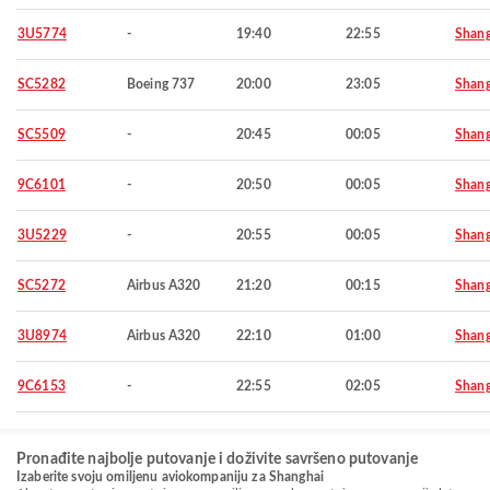
3U5774
-
19:40
22:55
Shang
SC5282
Boeing 737
20:00
23:05
Shang
SC5509
-
20:45
00:05
Shang
9C6101
-
20:50
00:05
Shang
3U5229
-
20:55
00:05
Shang
SC5272
Airbus A320
21:20
00:15
Shang
3U8974
Airbus A320
22:10
01:00
Shang
9C6153
-
22:55
02:05
Shang
Pronađite najbolje putovanje i doživite savršeno putovanje
Izaberite svoju omiljenu aviokompaniju za Shanghai