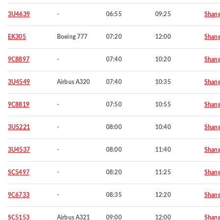
3U4639
-
06:55
09:25
Shang
EK305
Boeing 777
07:20
12:00
Shang
9C8897
-
07:40
10:20
Shang
3U4549
Airbus A320
07:40
10:35
Shang
9C8819
-
07:50
10:55
Shang
3U5221
-
08:00
10:40
Shang
3U4537
-
08:00
11:40
Shang
SC5497
-
08:20
11:25
Shang
9C6733
-
08:35
12:20
Shang
SC5153
Airbus A321
09:00
12:00
Shang