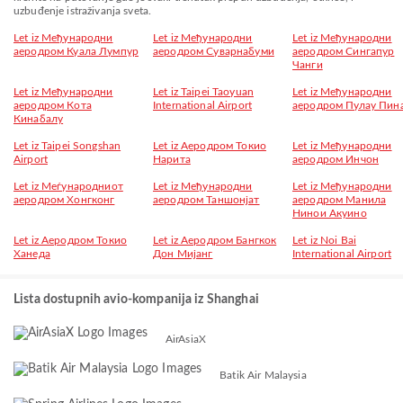
uzbuđenje istraživanja sveta.
Let iz Међународни
Let iz Међународни
Let iz Међународни
аеродром Куала Лумпур
аеродром Суварнабуми
аеродром Сингапур
Чанги
Let iz Међународни
Let iz Taipei Taoyuan
Let iz Међународни
аеродром Кота
International Airport
аеродром Пулау Пин
Кинабалу
Let iz Taipei Songshan
Let iz Аеродром Токио
Let iz Међународни
Airport
Нарита
аеродром Инчон
Let iz Меѓународниот
Let iz Међународни
Let iz Међународни
аеродром Хонгконг
аеродром Таншонјат
аеродром Манила
Нинои Акуино
Let iz Аеродром Токио
Let iz Аеродром Бангкок
Let iz Noi Bai
Ханеда
Дон Мијанг
International Airport
Lista dostupnih avio-kompanija iz Shanghai
AirAsiaX
Batik Air Malaysia