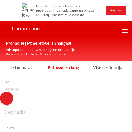
Dobijte mnoštvo ekskluzivnih
promotivnih ponuda samo na Airpaz
Preuzmi
aplikaciji. Preuzmite je odmah!
Сви летови
Pronađite jeftine letove iz Shanghai
Pristupačan let do vaše omiljene destinacije.
Rezervišimo karte na Airpaz-u odmah!
Jedan pravac
Putovanje u krug
Više destinacija
Od
Poreklo
Do
Destinacija
Polazak