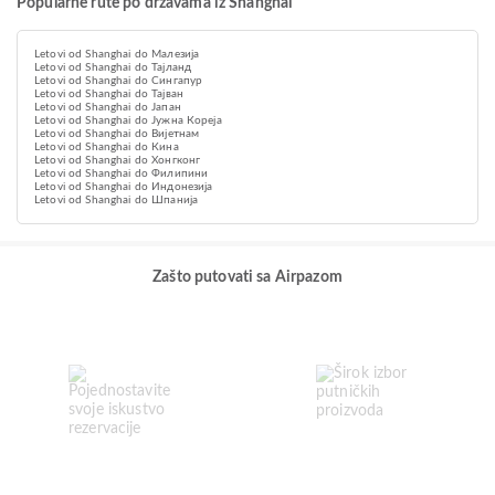
Popularne rute po državama iz Shanghai
Letovi od Shanghai do Малезија
Letovi od Shanghai do Тајланд
Letovi od Shanghai do Сингапур
Letovi od Shanghai do Тајван
Letovi od Shanghai do Јапан
Letovi od Shanghai do Јужна Кореја
Letovi od Shanghai do Вијетнам
Letovi od Shanghai do Кина
Letovi od Shanghai do Хонгконг
Letovi od Shanghai do Филипини
Letovi od Shanghai do Индонезија
Letovi od Shanghai do Шпанија
Zašto putovati sa Airpazom