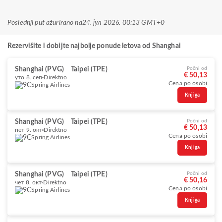
Poslednji put ažurirano na
24. јул 2026. 00:13 GMT+0
Rezervišite i dobijte najbolje ponude letova od Shanghai
Shanghai (PVG)
Taipei (TPE)
Počni od
€ 50,13
уто 8. сеп
Direktno
Cena po osobi
Spring Airlines
Knjiga
Shanghai (PVG)
Taipei (TPE)
Počni od
€ 50,13
пет 9. окт
Direktno
Cena po osobi
Spring Airlines
Knjiga
Shanghai (PVG)
Taipei (TPE)
Počni od
€ 50,16
чет 8. окт
Direktno
Cena po osobi
Spring Airlines
Knjiga