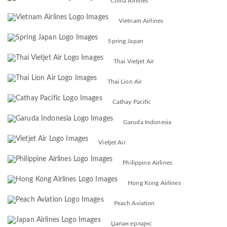
China Airlines
Vietnam Airlines
Spring Japan
Thai Vietjet Air
Thai Lion Air
Cathay Pacific
Garuda Indonesia
Vietjet Air
Philippine Airlines
Hong Kong Airlines
Peach Aviation
Џапан ерлајнс