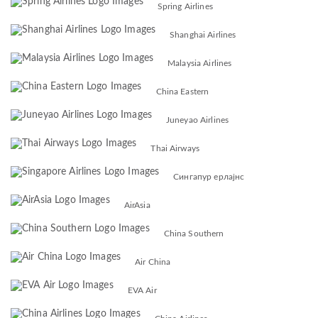
Spring Airlines
Shanghai Airlines
Malaysia Airlines
China Eastern
Juneyao Airlines
Thai Airways
Сингапур ерлајнс
AirAsia
China Southern
Air China
EVA Air