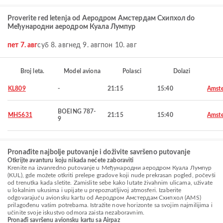
Proverite red letenja od Aеродром Амстердам Схипхол do
Међународни аеродром Куала Лумпур
пет 7. авг
суб 8. авг
нед 9. авг
пон 10. авг
Broj leta.
Model aviona
Polasci
Dolazi
KL809
-
21:15
15:40
Amst
BOEING 787-
MH5631
21:15
15:40
Amst
9
Pronađite najbolje putovanje i doživite savršeno putovanje
Otkrijte avanturu koju nikada nećete zaboraviti
Krenite na izvanredno putovanje u Међународни аеродром Куала Лумпур
(KUL), gde možete otkriti prelepe gradove koji nude prekrasan pogled, počevši
od trenutka kada sletite. Zamislite sebe kako lutate živahnim ulicama, uživate
u lokalnim ukusima i upijate u prepoznatljivoj atmosferi. Izaberite
odgovarajuću avionsku kartu od Aеродром Амстердам Схипхол (AMS)
prilagođenu vašim potrebama. Istražite nove horizonte sa svojim najmilijima i
učinite svoje iskustvo odmora zaista nezaboravnim.
Pronađi savršenu avionsku kartu sa Airpaz