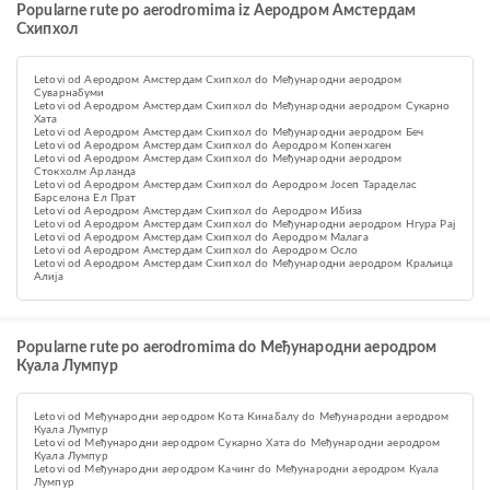
Popularne rute po aerodromima iz Aеродром Амстердам
Схипхол
Letovi od Aеродром Амстердам Схипхол do Међународни аеродром
Суварнабуми
Letovi od Aеродром Амстердам Схипхол do Међународни аеродром Сукарно
Хата
Letovi od Aеродром Амстердам Схипхол do Међународни аеродром Беч
Letovi od Aеродром Амстердам Схипхол do Аеродром Копенхаген
Letovi od Aеродром Амстердам Схипхол do Међународни аеродром
Стокхолм Арланда
Letovi od Aеродром Амстердам Схипхол do Аеродром Јосеп Тараделас
Барселона Ел Прат
Letovi od Aеродром Амстердам Схипхол do Aеродром Ибиза
Letovi od Aеродром Амстердам Схипхол do Међународни аеродром Нгура Рај
Letovi od Aеродром Амстердам Схипхол do Аеродром Малага
Letovi od Aеродром Амстердам Схипхол do Aеродром Осло
Letovi od Aеродром Амстердам Схипхол do Међународни аеродром Краљица
Алија
Popularne rute po aerodromima do Међународни аеродром
Куала Лумпур
Letovi od Међународни аеродром Кота Кинабалу do Међународни аеродром
Куала Лумпур
Letovi od Међународни аеродром Сукарно Хата do Међународни аеродром
Куала Лумпур
Letovi od Међународни аеродром Качинг do Међународни аеродром Куала
Лумпур