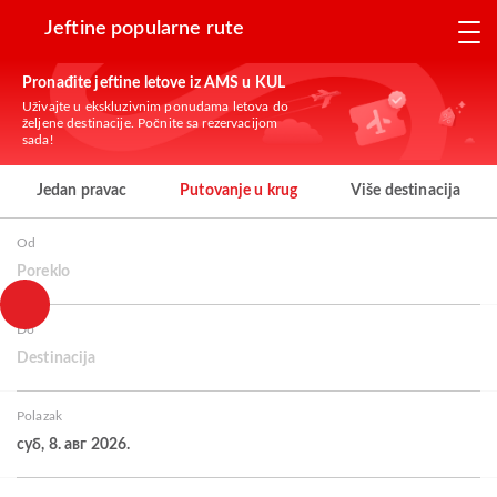
Jeftine popularne rute
Pronađite jeftine letove iz AMS u KUL
Uživajte u ekskluzivnim ponudama letova do
željene destinacije. Počnite sa rezervacijom
sada!
Jedan pravac
Putovanje u krug
Više destinacija
Od
Poreklo
Do
Destinacija
Polazak
суб, 8. авг 2026.