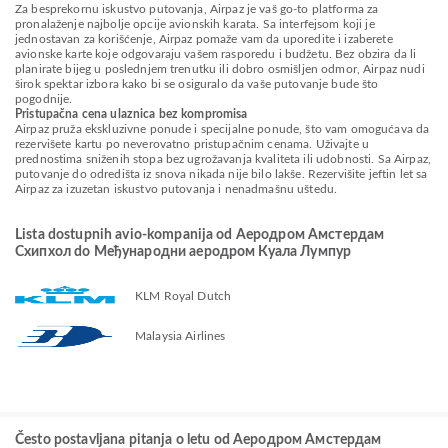
Za besprekornu iskustvo putovanja, Airpaz je vaš go-to platforma za
pronalaženje najbolje opcije avionskih karata. Sa interfejsom koji je
jednostavan za korišćenje, Airpaz pomaže vam da uporedite i izaberete
avionske karte koje odgovaraju vašem rasporedu i budžetu. Bez obzira da li
planirate bijeg u poslednjem trenutku ili dobro osmišljen odmor, Airpaz nudi
širok spektar izbora kako bi se osiguralo da vaše putovanje bude što
pogodnije.
Pristupačna cena ulaznica bez kompromisa
Airpaz pruža ekskluzivne ponude i specijalne ponude, što vam omogućava da
rezervišete kartu po neverovatno pristupačnim cenama. Uživajte u
prednostima sniženih stopa bez ugrožavanja kvaliteta ili udobnosti. Sa Airpaz,
putovanje do odredišta iz snova nikada nije bilo lakše. Rezervišite jeftin let sa
Airpaz za izuzetan iskustvo putovanja i nenadmašnu uštedu.
Lista dostupnih avio-kompanija od Aеродром Амстердам
Схипхол do Међународни аеродром Куала Лумпур
KLM Royal Dutch
Malaysia Airlines
Često postavljana pitanja o letu od Aеродром Амстердам