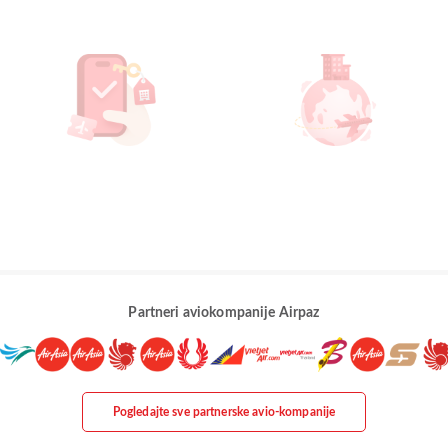
Partneri aviokompanije Airpaz
Pogledajte sve partnerske avio-kompanije