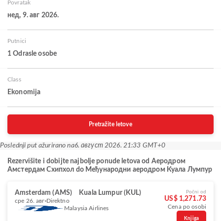
Povratak
нед, 9. авг 2026.
Putnici
1 Odrasle osobe
Class
Ekonomija
Pretražite letove
Poslednji put ažurirano na
6. август 2026. 21:33 GMT+0
Rezervišite i dobijte najbolje ponude letova od Aеродром
Амстердам Схипхол do Међународни аеродром Куала Лумпур
Amsterdam (AMS)
Kuala Lumpur (KUL)
Počni od
US$ 1,271.73
сре 26. авг
Direktno
Cena po osobi
Malaysia Airlines
Knjiga