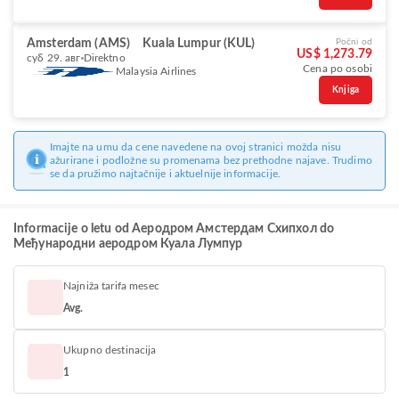
Amsterdam (AMS)
Kuala Lumpur (KUL)
Počni od
US$ 1,273.79
суб 29. авг
Direktno
Cena po osobi
Malaysia Airlines
Knjiga
Imajte na umu da cene navedene na ovoj stranici možda nisu
ažurirane i podložne su promenama bez prethodne najave. Trudimo
se da pružimo najtačnije i aktuelnije informacije.
Informacije o letu od Aеродром Амстердам Схипхол do
Међународни аеродром Куала Лумпур
Najniža tarifa mesec
Avg.
Ukupno destinacija
1