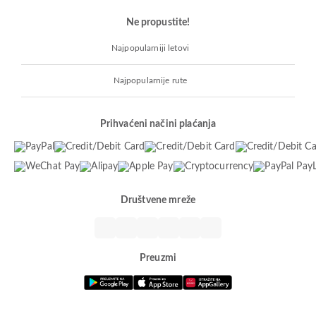
Ne propustite!
Najpopularniji letovi
Najpopularnije rute
Prihvaćeni načini plaćanja
Društvene mreže
Preuzmi