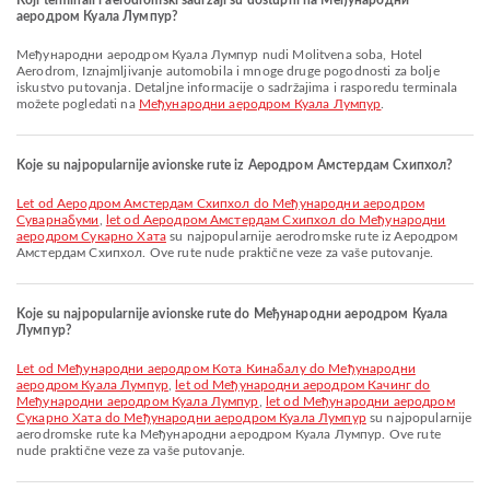
Koji terminali i aerodromski sadržaji su dostupni na Међународни
аеродром Куала Лумпур?
Међународни аеродром Куала Лумпур nudi Molitvena soba, Hotel
Aerodrom, Iznajmljivanje automobila i mnoge druge pogodnosti za bolje
iskustvo putovanja. Detaljne informacije o sadržajima i rasporedu terminala
možete pogledati na
Међународни аеродром Куала Лумпур
.
Koje su najpopularnije avionske rute iz Aеродром Амстердам Схипхол?
let od Aеродром Амстердам Схипхол do Међународни аеродром
Суварнабуми
,
let od Aеродром Амстердам Схипхол do Међународни
аеродром Сукарно Хата
su najpopularnije aerodromske rute iz Aеродром
Амстердам Схипхол. Ove rute nude praktične veze za vaše putovanje.
Koje su najpopularnije avionske rute do Међународни аеродром Куала
Лумпур?
let od Међународни аеродром Кота Кинабалу do Међународни
аеродром Куала Лумпур
,
let od Међународни аеродром Качинг do
Међународни аеродром Куала Лумпур
,
let od Међународни аеродром
Сукарно Хата do Међународни аеродром Куала Лумпур
su najpopularnije
aerodromske rute ka Међународни аеродром Куала Лумпур. Ove rute
nude praktične veze za vaše putovanje.