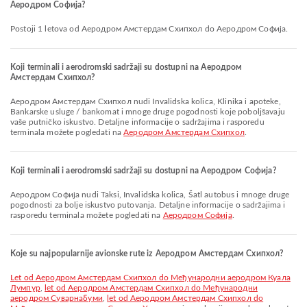
Аеродром Софија?
Postoji 1 letova od Aеродром Амстердам Схипхол do Аеродром Софија.
Koji terminali i aerodromski sadržaji su dostupni na Aеродром
Амстердам Схипхол?
Aеродром Амстердам Схипхол nudi Invalidska kolica, Klinika i apoteke,
Bankarske usluge / bankomat i mnoge druge pogodnosti koje poboljšavaju
vaše putničko iskustvo. Detaljne informacije o sadržajima i rasporedu
terminala možete pogledati na
Aеродром Амстердам Схипхол
.
Koji terminali i aerodromski sadržaji su dostupni na Аеродром Софија?
Аеродром Софија nudi Taksi, Invalidska kolica, Šatl autobus i mnoge druge
pogodnosti za bolje iskustvo putovanja. Detaljne informacije o sadržajima i
rasporedu terminala možete pogledati na
Аеродром Софија
.
Koje su najpopularnije avionske rute iz Aеродром Амстердам Схипхол?
let od Aеродром Амстердам Схипхол do Међународни аеродром Куала
Лумпур
,
let od Aеродром Амстердам Схипхол do Међународни
аеродром Суварнабуми
,
let od Aеродром Амстердам Схипхол do