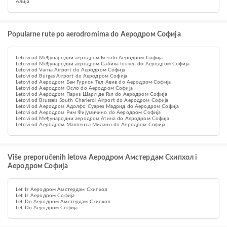
Алија
Popularne rute po aerodromima do Аеродром Софија
Letovi od Међународни аеродром Беч do Аеродром Софија
Letovi od Међународни аеродром Сабиха Гокчен do Аеродром Софија
Letovi od Varna Airport do Аеродром Софија
Letovi od Burgas Airport do Аеродром Софија
Letovi od Аеродром Бен Гурион Тел Авив do Аеродром Софија
Letovi od Aеродром Осло do Аеродром Софија
Letovi od Aеродром Париз Шарл де Гол do Аеродром Софија
Letovi od Brussels South Charleroi Airport do Аеродром Софија
Letovi od Аеродром Адолфо Суарез Мадрид do Аеродром Софија
Letovi od Аеродром Рим Фијумичино do Аеродром Софија
Letovi od Међународни аеродром Атина do Аеродром Софија
Letovi od Аеродром Малпенса Милано do Аеродром Софија
Više preporučenih letova Aеродром Амстердам Схипхол i
Аеродром Софија
Let Iz Aеродром Амстердам Схипхол
Let Iz Аеродром Софија
Let Do Aеродром Амстердам Схипхол
Let Do Аеродром Софија