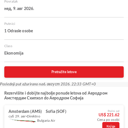
Povratak
нед, 9. авг 2026.
Putnici
1 Odrasle osobe
Class
Ekonomija
Pretražite letove
Poslednji put ažurirano na
6. август 2026. 22:33 GMT+0
Rezervišite i dobijte najbolje ponude letova od Aеродром
Амстердам Схипхол do Аеродром Софија
Amsterdam (AMS)
Sofia (SOF)
Počni od
US$ 221.62
суб 29. авг
Direktno
Cena po osobi
Bulgaria Air
Knjiga