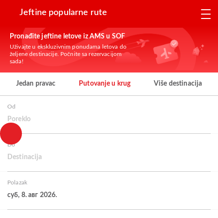
Jeftine popularne rute
Pronađite jeftine letove iz AMS u SOF
Uživajte u ekskluzivnim ponudama letova do
željene destinacije. Počnite sa rezervacijom
sada!
Jedan pravac
Putovanje u krug
Više destinacija
Od
Poreklo
Do
Destinacija
Polazak
суб, 8. авг 2026.