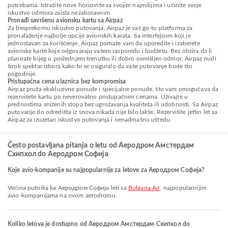
potrebama. Istražite nove horizonte sa svojim najmilijima i učinite svoje
iskustvo odmora zaista nezaboravnim.
Pronađi savršenu avionsku kartu sa Airpaz
Za besprekornu iskustvo putovanja, Airpaz je vaš go-to platforma za
pronalaženje najbolje opcije avionskih karata. Sa interfejsom koji je
jednostavan za korišćenje, Airpaz pomaže vam da uporedite i izaberete
avionske karte koje odgovaraju vašem rasporedu i budžetu. Bez obzira da li
planirate bijeg u poslednjem trenutku ili dobro osmišljen odmor, Airpaz nudi
širok spektar izbora kako bi se osiguralo da vaše putovanje bude što
pogodnije.
Pristupačna cena ulaznica bez kompromisa
Airpaz pruža ekskluzivne ponude i specijalne ponude, što vam omogućava da
rezervišete kartu po neverovatno pristupačnim cenama. Uživajte u
prednostima sniženih stopa bez ugrožavanja kvaliteta ili udobnosti. Sa Airpaz,
putovanje do odredišta iz snova nikada nije bilo lakše. Rezervišite jeftin let sa
Airpaz za izuzetan iskustvo putovanja i nenadmašnu uštedu.
Često postavljana pitanja o letu od Aеродром Амстердам
Схипхол do Аеродром Софија
Koje avio-kompanije su najpopularnije za letove za Аеродром Софија?
Većina putnika ka Аеродром Софија leti sa
Bulgaria Air
, najpopularnijim
avio-kompanijama na ovom aerodromu.
Koliko letova je dostupno od Aеродром Амстердам Схипхол do