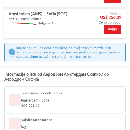
Amsterdam (AMS)
Sofia (SOF)
Počni od
US$ 256.39
пет 16. окт
Direktno
Cena po osobi
Bulgaria Air
Knjiga
Imajte na umu da cene navedene na ovoj stranici možda nisu
ažurirane i podložne su promenama bez prethodne najave. Trudimo
se da pružimo najtačnije i aktuelnije informacije.
Informacije o letu od Aеродром Амстердам Схипхол do
Аеродром Софија
Ekskluzivne ponude letova
Amsterdam - Sofia
US$ 221.62
Najniža tarifa mesec
Avg.