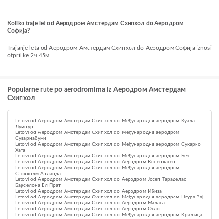
Koliko traje let od Aеродром Амстердам Схипхол do Аеродром
Софија?
Trajanje leta od Aеродром Амстердам Схипхол do Аеродром Софија iznosi
otprilike 2ч 45м.
Popularne rute po aerodromima iz Aеродром Амстердам
Схипхол
Letovi od Aеродром Амстердам Схипхол do Међународни аеродром Куала
Лумпур
Letovi od Aеродром Амстердам Схипхол do Међународни аеродром
Суварнабуми
Letovi od Aеродром Амстердам Схипхол do Међународни аеродром Сукарно
Хата
Letovi od Aеродром Амстердам Схипхол do Међународни аеродром Беч
Letovi od Aеродром Амстердам Схипхол do Аеродром Копенхаген
Letovi od Aеродром Амстердам Схипхол do Међународни аеродром
Стокхолм Арланда
Letovi od Aеродром Амстердам Схипхол do Аеродром Јосеп Тараделас
Барселона Ел Прат
Letovi od Aеродром Амстердам Схипхол do Aеродром Ибиза
Letovi od Aеродром Амстердам Схипхол do Међународни аеродром Нгура Рај
Letovi od Aеродром Амстердам Схипхол do Аеродром Малага
Letovi od Aеродром Амстердам Схипхол do Aеродром Осло
Letovi od Aеродром Амстердам Схипхол do Међународни аеродром Краљица