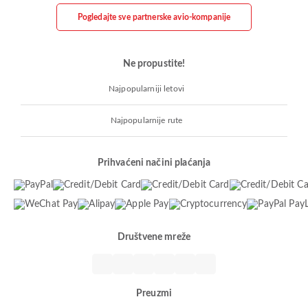
Pogledajte sve partnerske avio-kompanije
Ne propustite!
Najpopularniji letovi
Najpopularnije rute
Prihvaćeni načini plaćanja
Društvene mreže
Preuzmi