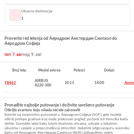
Ukupno destinacija
1
Proverite red letenja od Aеродром Амстердам Схипхол do
Аеродром Софија
пет 7. авг
нед 9. авг
Broj leta.
Model aviona
Polasci
Dolazi
AIRBUS
FB462
10:15
14:00
Amst
A220-300
Pronađite najbolje putovanje i doživite savršeno putovanje
Otkrijte avanturu koju nikada nećete zaboraviti
Krenite na izvanredno putovanje u Аеродром Софија (SOF), gde možete
otkriti prelepe gradove koji nude prekrasan pogled, počevši od trenutka kada
sletite. Zamislite sebe kako lutate živahnim ulicama, uživate u lokalnim
ukusima i upijate u prepoznatljivoj atmosferi. Izaberite odgovarajuću avionsku
kartu od Aеродром Амстердам Схипхол (AMS) prilagođenu vašim