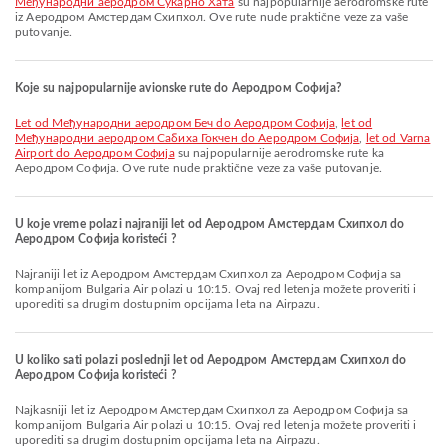
Међународни аеродром Сукарно Хата
su najpopularnije aerodromske rute
iz Aеродром Амстердам Схипхол. Ove rute nude praktične veze za vaše
putovanje.
Koje su najpopularnije avionske rute do Аеродром Софија?
let od Међународни аеродром Беч do Аеродром Софија
,
let od
Међународни аеродром Сабиха Гокчен do Аеродром Софија
,
let od Varna
Airport do Аеродром Софија
su najpopularnije aerodromske rute ka
Аеродром Софија. Ove rute nude praktične veze za vaše putovanje.
U koje vreme polazi najraniji let od Aеродром Амстердам Схипхол do
Аеродром Софија koristeći ?
Najraniji let iz Aеродром Амстердам Схипхол za Аеродром Софија sa
kompanijom Bulgaria Air polazi u 10:15. Ovaj red letenja možete proveriti i
uporediti sa drugim dostupnim opcijama leta na Airpazu.
U koliko sati polazi poslednji let od Aеродром Амстердам Схипхол do
Аеродром Софија koristeći ?
Najkasniji let iz Aеродром Амстердам Схипхол za Аеродром Софија sa
kompanijom Bulgaria Air polazi u 10:15. Ovaj red letenja možete proveriti i
uporediti sa drugim dostupnim opcijama leta na Airpazu.