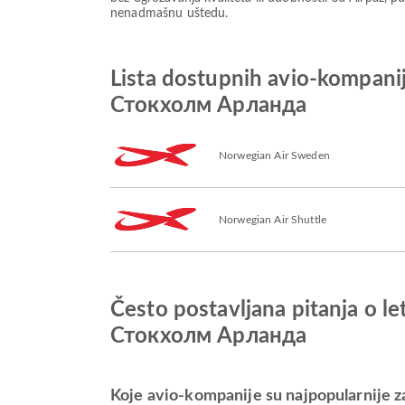
nenadmašnu uštedu.
Lista dostupnih avio-komp
Стокхолм Арланда
Norwegian Air Sweden
Norwegian Air Shuttle
Često postavljana pitanja 
Стокхолм Арланда
Koje avio-kompanije su najpopularnij