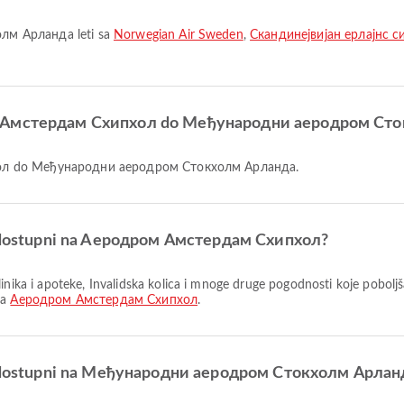
лм Арланда leti sa
Norwegian Air Sweden
,
Скандинејвијан ерлајнс си
ром Амстердам Схипхол do Међународни аеродром Ст
пхол do Међународни аеродром Стокхолм Арланда.
 su dostupni na Aеродром Амстердам Схипхол?
na
Aеродром Амстердам Схипхол
.
 su dostupni na Међународни аеродром Стокхолм Арлан