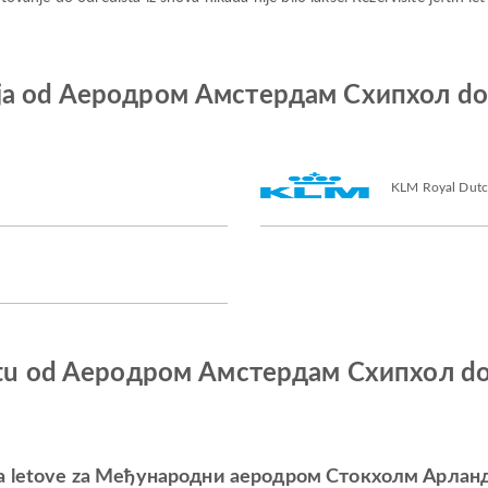
anija od Aеродром Амстердам Схипхол 
KLM Royal Dut
o letu od Aеродром Амстердам Схипхол
e za letove za Међународни аеродром Стокхолм Арлан