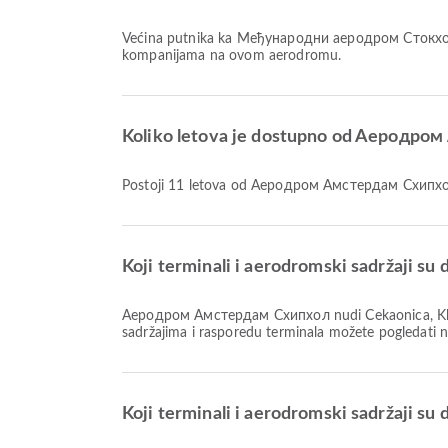
Većina putnika ka Међународни аеродром Стокхо
kompanijama na ovom aerodromu.
Koliko letova je dostupno od Aерод
Postoji 11 letova od Aеродром Амстердам Схи
Koji terminali i aerodromski sadržaji
Aеродром Амстердам Схипхол nudi Čekaonica, Klinika i apoteke, Invalidska kolica i mnoge druge pogodnosti koje poboljšavaju vaše putničko iskustvo. Detaljne informacije o
sadržajima i rasporedu terminala možete pogledati 
Koji terminali i aerodromski sadržaji