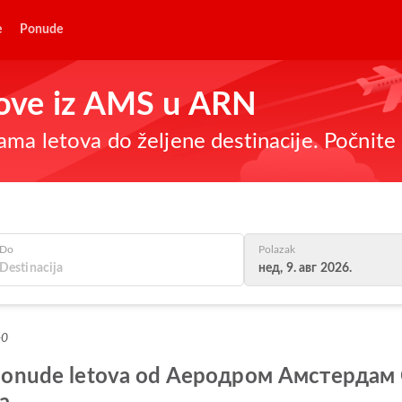
e
Ponude
etove iz AMS u ARN
ma letova do željene destinacije. Počnite 
Do
Polazak
нед, 9. авг 2026.
+0
lje ponude letova od Aеродром Амстерд