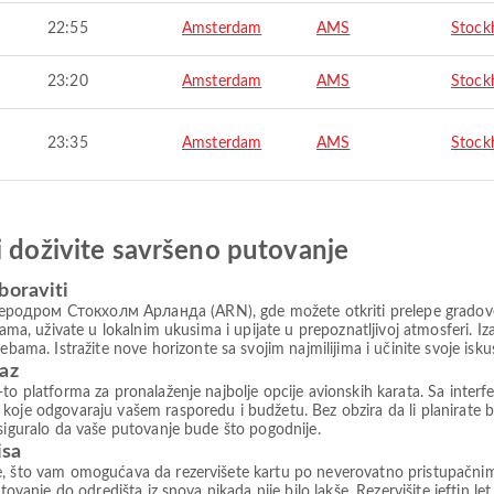
22:55
Amsterdam
AMS
Stock
23:20
Amsterdam
AMS
Stock
23:35
Amsterdam
AMS
Stock
i doživite savršeno putovanje
boraviti
родром Стокхолм Арланда (ARN), gde možete otkriti prelepe gradove 
icama, uživate u lokalnim ukusima i upijate u prepoznatljivoj atmosferi
a. Istražite nove horizonte sa svojim najmilijima i učinite svoje isk
paz
to platforma za pronalaženje najbolje opcije avionskih karata. Sa interfe
koje odgovaraju vašem rasporedu i budžetu. Bez obzira da li planirate b
osiguralo da vaše putovanje bude što pogodnije.
isa
e, što vam omogućava da rezervišete kartu po neverovatno pristupačni
tovanje do odredišta iz snova nikada nije bilo lakše. Rezervišite jeftin le