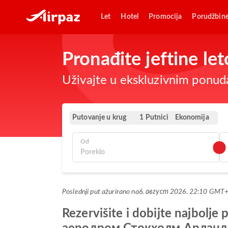
Let
Hotel
Promocija
Porudžbin
Pronađite jeftine l
Uživajte u ekskluzivnim ponuda
Putovanje u krug
Ekonomija
1 Putnici
Od
Poslednji put ažurirano na
6. август 2026. 22:10 GMT
Rezervišite i dobijte najbo