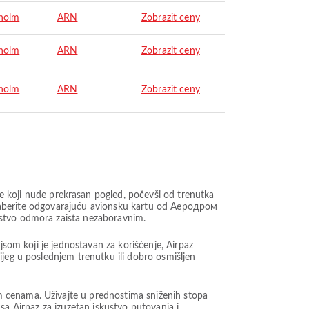
holm
ARN
Zobrazit ceny
holm
ARN
Zobrazit ceny
holm
ARN
Zobrazit ceny
koji nude prekrasan pogled, počevši od trenutka
. Izaberite odgovarajuću avionsku kartu od Aеродром
ustvo odmora zaista nezaboravnim.
jsom koji je jednostavan za korišćenje, Airpaz
ijeg u poslednjem trenutku ili dobro osmišljen
m cenama. Uživajte u prednostima sniženih stopa
t sa Airpaz za izuzetan iskustvo putovanja i