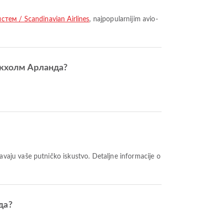
стем / Scandinavian Airlines
, najpopularnijim avio-
окхолм Арланда?
да?