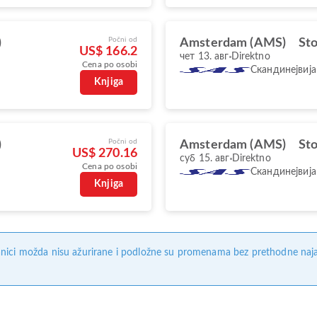
Počni od
)
Amsterdam (AMS)
St
US$ 166.2
чет 13. авг
Direktno
Cena po osobi
Скандинејвија
Knjiga
Počni od
)
Amsterdam (AMS)
St
US$ 270.16
суб 15. авг
Direktno
Cena po osobi
Скандинејвија
Knjiga
nici možda nisu ažurirane i podložne su promenama bez prethodne naj