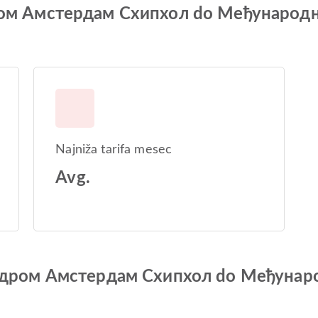
одром Амстердам Схипхол do Међунаро
Najniža tarifa mesec
Avg.
Aеродром Амстердам Схипхол do Међуна