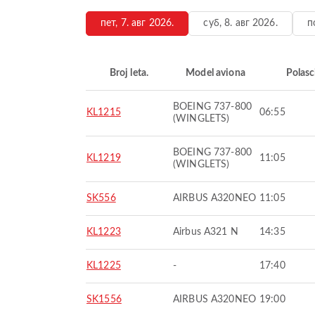
пет, 7. авг 2026.
суб, 8. авг 2026.
п
Broj leta.
Model aviona
Polasc
BOEING 737-800
KL1215
06:55
(WINGLETS)
BOEING 737-800
KL1219
11:05
(WINGLETS)
SK556
AIRBUS A320NEO
11:05
KL1223
Airbus A321 N
14:35
KL1225
-
17:40
SK1556
AIRBUS A320NEO
19:00