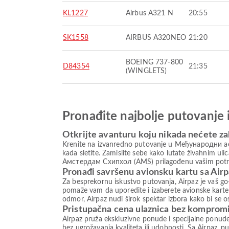
KL1227
Airbus A321 N
20:55
SK1558
AIRBUS A320NEO
21:20
BOEING 737-800
D84354
21:35
(WINGLETS)
Pronađite najbolje putovanje 
Otkrijte avanturu koju nikada nećete za
Krenite na izvanredno putovanje u Међународни ае
kada sletite. Zamislite sebe kako lutate živahnim ul
Амстердам Схипхол (AMS) prilagođenu vašim potrebam
Pronađi savršenu avionsku kartu sa Air
Za besprekornu iskustvo putovanja, Airpaz je vaš go-
pomaže vam da uporedite i izaberete avionske karte 
odmor, Airpaz nudi širok spektar izbora kako bi se 
Pristupačna cena ulaznica bez komprom
Airpaz pruža ekskluzivne ponude i specijalne ponud
bez ugrožavanja kvaliteta ili udobnosti. Sa Airpaz, pu