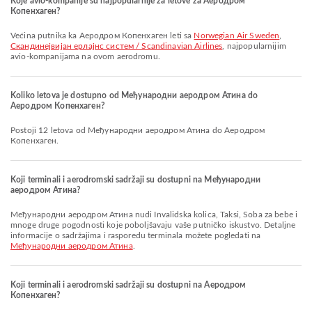
Koje avio-kompanije su najpopularnije za letove za Аеродром
Копенхаген?
Većina putnika ka Аеродром Копенхаген leti sa
Norwegian Air Sweden
,
Скандинејвијан ерлајнс систем / Scandinavian Airlines
, najpopularnijim
avio-kompanijama na ovom aerodromu.
Koliko letova je dostupno od Међународни аеродром Атина do
Аеродром Копенхаген?
Postoji 12 letova od Међународни аеродром Атина do Аеродром
Копенхаген.
Koji terminali i aerodromski sadržaji su dostupni na Међународни
аеродром Атина?
Међународни аеродром Атина nudi Invalidska kolica, Taksi, Soba za bebe i
mnoge druge pogodnosti koje poboljšavaju vaše putničko iskustvo. Detaljne
informacije o sadržajima i rasporedu terminala možete pogledati na
Међународни аеродром Атина
.
Koji terminali i aerodromski sadržaji su dostupni na Аеродром
Копенхаген?