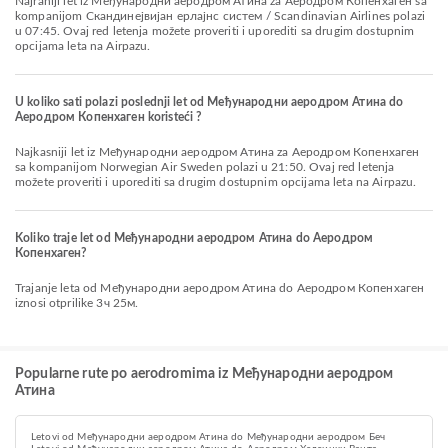
Najraniji let iz Међународни аеродром Атина za Аеродром Копенхаген sa
kompanijom Скандинејвијан ерлајнс систем / Scandinavian Airlines polazi
u 07:45. Ovaj red letenja možete proveriti i uporediti sa drugim dostupnim
opcijama leta na Airpazu.
U koliko sati polazi poslednji let od Међународни аеродром Атина do
Аеродром Копенхаген koristeći ?
Najkasniji let iz Међународни аеродром Атина za Аеродром Копенхаген
sa kompanijom Norwegian Air Sweden polazi u 21:50. Ovaj red letenja
možete proveriti i uporediti sa drugim dostupnim opcijama leta na Airpazu.
Koliko traje let od Међународни аеродром Атина do Аеродром
Копенхаген?
Trajanje leta od Међународни аеродром Атина do Аеродром Копенхаген
iznosi otprilike 3ч 25м.
Popularne rute po aerodromima iz Међународни аеродром
Атина
Letovi od Међународни аеродром Атина do Међународни аеродром Беч