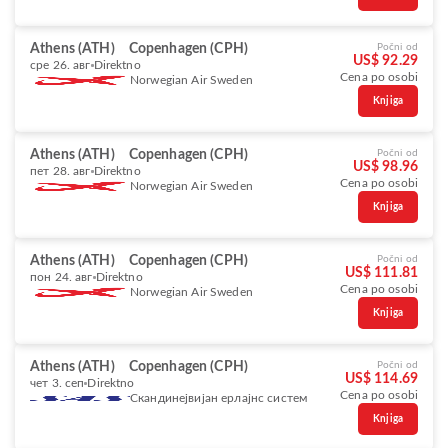
Athens (ATH)
Copenhagen (CPH)
Počni od
US$ 92.29
сре 26. авг
Direktno
Cena po osobi
Norwegian Air Sweden
Knjiga
Athens (ATH)
Copenhagen (CPH)
Počni od
US$ 98.96
пет 28. авг
Direktno
Cena po osobi
Norwegian Air Sweden
Knjiga
Athens (ATH)
Copenhagen (CPH)
Počni od
US$ 111.81
пон 24. авг
Direktno
Cena po osobi
Norwegian Air Sweden
Knjiga
Athens (ATH)
Copenhagen (CPH)
Počni od
US$ 114.69
чет 3. сеп
Direktno
Cena po osobi
Скандинејвијан ерлајнс систем
Knjiga