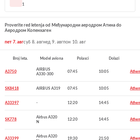
1
Proverite red letenja od Међународни аеродром Атина do
Аеродром Копенхаген
пет 7. авг
суб 8. авг
нед 9. авг
пон 10. авг
Broj leta.
Model aviona
Polasci
Dolazi
AIRBUS
A3750
07:45
10:05
Athen
A330-300
SK8418
AIRBUS A319
07:45
10:05
Athen
A33397
-
12:20
14:45
Athen
Airbus A320
SK778
12:20
14:45
Athen
N
Airbus A320
A33399
19:30
21:50
Athen