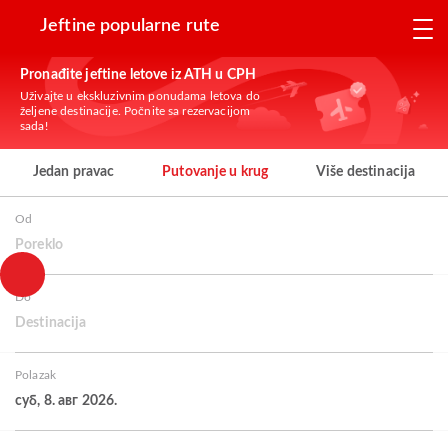
Jeftine popularne rute
Pronađite jeftine letove iz ATH u CPH
Uživajte u ekskluzivnim ponudama letova do
željene destinacije. Počnite sa rezervacijom
sada!
Jedan pravac
Putovanje u krug
Više destinacija
Od
Poreklo
Do
Destinacija
Polazak
суб, 8. авг 2026.