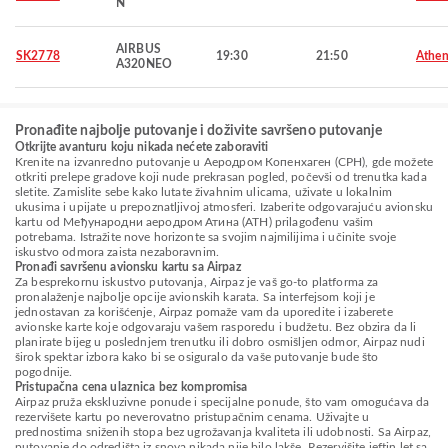
N
AIRBUS
SK2778
19:30
21:50
Athen
A320NEO
Pronađite najbolje putovanje i doživite savršeno putovanje
Otkrijte avanturu koju nikada nećete zaboraviti
Krenite na izvanredno putovanje u Аеродром Копенхаген (CPH), gde možete
otkriti prelepe gradove koji nude prekrasan pogled, počevši od trenutka kada
sletite. Zamislite sebe kako lutate živahnim ulicama, uživate u lokalnim
ukusima i upijate u prepoznatljivoj atmosferi. Izaberite odgovarajuću avionsku
kartu od Међународни аеродром Атина (ATH) prilagođenu vašim
potrebama. Istražite nove horizonte sa svojim najmilijima i učinite svoje
iskustvo odmora zaista nezaboravnim.
Pronađi savršenu avionsku kartu sa Airpaz
Za besprekornu iskustvo putovanja, Airpaz je vaš go-to platforma za
pronalaženje najbolje opcije avionskih karata. Sa interfejsom koji je
jednostavan za korišćenje, Airpaz pomaže vam da uporedite i izaberete
avionske karte koje odgovaraju vašem rasporedu i budžetu. Bez obzira da li
planirate bijeg u poslednjem trenutku ili dobro osmišljen odmor, Airpaz nudi
širok spektar izbora kako bi se osiguralo da vaše putovanje bude što
pogodnije.
Pristupačna cena ulaznica bez kompromisa
Airpaz pruža ekskluzivne ponude i specijalne ponude, što vam omogućava da
rezervišete kartu po neverovatno pristupačnim cenama. Uživajte u
prednostima sniženih stopa bez ugrožavanja kvaliteta ili udobnosti. Sa Airpaz,
putovanje do odredišta iz snova nikada nije bilo lakše. Rezervišite jeftin let sa