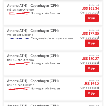
Athens (ATH)
Copenhagen (CPH)
Počni od
US$ 161.34
суб 26. сеп
Direktno
Cena po osobi
Norwegian Air Sweden
Knjiga
Athens (ATH)
Copenhagen (CPH)
Počni od
US$ 177.85
уто 18. авг
Direktno
Cena po osobi
Скандинејвијан ерлајнс систем
Knjiga
Athens (ATH)
Copenhagen (CPH)
Počni od
US$ 180.27
пон 10. авг
Direktno
Cena po osobi
Norwegian Air Sweden
Knjiga
Athens (ATH)
Copenhagen (CPH)
Počni od
US$ 199.2
пон 14. сеп
Direktno
Cena po osobi
Norwegian Air Sweden
Knjiga
Počni od