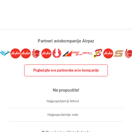
Partneri aviokompanije Airpaz
Pogledajte sve partnerske avio-kompanije
Ne propustite!
Najpopularniji letovi
Najpopularnije rute