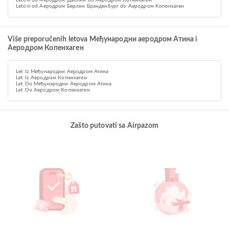
Letovi od Аеродром Даблин do Аеродром Копенхаген
Letovi od Аеродром Берлин Бранденбург do Аеродром Копенхаген
Više preporučenih letova Међународни аеродром Атина i
Аеродром Копенхаген
Let Iz Међународни Аеродром Атина
Let Iz Аеродром Копенхаген
Let Do Међународни Аеродром Атина
Let Do Аеродром Копенхаген
Zašto putovati sa Airpazom