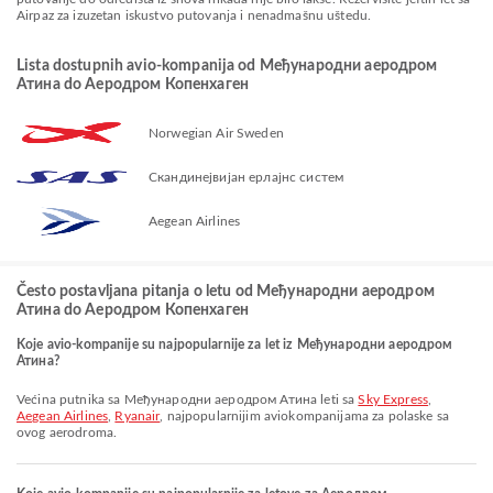
Airpaz za izuzetan iskustvo putovanja i nenadmašnu uštedu.
Lista dostupnih avio-kompanija od Међународни аеродром
Атина do Аеродром Копенхаген
Norwegian Air Sweden
Скандинејвијан ерлајнс систем
Aegean Airlines
Često postavljana pitanja o letu od Међународни аеродром
Атина do Аеродром Копенхаген
Koje avio-kompanije su najpopularnije za let iz Међународни аеродром
Атина?
Većina putnika sa Међународни аеродром Атина leti sa
Sky Express
,
Aegean Airlines
,
Ryanair
, najpopularnijim aviokompanijama za polaske sa
ovog aerodroma.