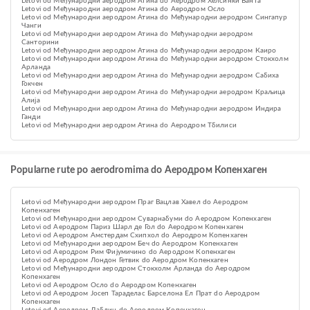
Letovi od Међународни аеродром Атина do Аеродром Хелсинки Ванта
Letovi od Међународни аеродром Атина do Aеродром Осло
Letovi od Међународни аеродром Атина do Међународни аеродром Сингапур
Чанги
Letovi od Међународни аеродром Атина do Међународни аеродром
Санторини
Letovi od Међународни аеродром Атина do Међународни аеродром Каиро
Letovi od Међународни аеродром Атина do Међународни аеродром Стокхолм
Арланда
Letovi od Међународни аеродром Атина do Међународни аеродром Сабиха
Гокчен
Letovi od Међународни аеродром Атина do Међународни аеродром Краљица
Алија
Letovi od Међународни аеродром Атина do Међународни аеродром Индира
Ганди
Letovi od Међународни аеродром Атина do Аеродром Тбилиси
Popularne rute po aerodromima do Аеродром Копенхаген
Letovi od Међународни аеродром Праг Вацлав Хавел do Аеродром
Копенхаген
Letovi od Међународни аеродром Суварнабуми do Аеродром Копенхаген
Letovi od Aеродром Париз Шарл де Гол do Аеродром Копенхаген
Letovi od Aеродром Амстердам Схипхол do Аеродром Копенхаген
Letovi od Међународни аеродром Беч do Аеродром Копенхаген
Letovi od Аеродром Рим Фијумичино do Аеродром Копенхаген
Letovi od Аеродром Лондон Гетвик do Аеродром Копенхаген
Letovi od Међународни аеродром Стокхолм Арланда do Аеродром
Копенхаген
Letovi od Aеродром Осло do Аеродром Копенхаген
Letovi od Аеродром Јосеп Тараделас Барселона Ел Прат do Аеродром
Копенхаген