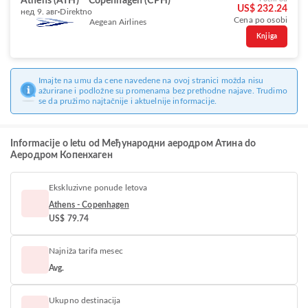
Athens (ATH)
Copenhagen (CPH)
US$ 232.24
нед 9. авг
Direktno
Cena po osobi
Aegean Airlines
Knjiga
Imajte na umu da cene navedene na ovoj stranici možda nisu
ažurirane i podložne su promenama bez prethodne najave. Trudimo
se da pružimo najtačnije i aktuelnije informacije.
Informacije o letu od Међународни аеродром Атина do
Аеродром Копенхаген
Ekskluzivne ponude letova
Athens - Copenhagen
US$ 79.74
Najniža tarifa mesec
Avg.
Ukupno destinacija