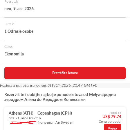
Povratak
нед, 9. авг 2026.
Putnici
1 Odrasle osobe
Class
Ekonomija
Pretražite letove
Poslednji put ažurirano na
6. август 2026. 21:47 GMT+0
Rezervišite i dobijte najbolje ponude letova od Међународни
аеродром Атина do Аеродром Копенхаген
Athens (ATH)
Copenhagen (CPH)
Počni od
US$ 79.74
пет 21. авг
Direktno
Cena po osobi
Norwegian Air Sweden
Knjiga