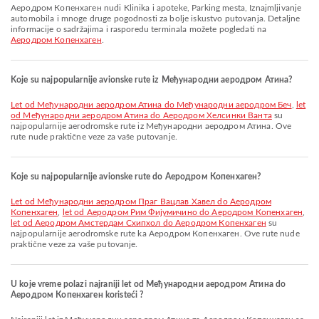
Аеродром Копенхаген nudi Klinika i apoteke, Parking mesta, Iznajmljivanje
automobila i mnoge druge pogodnosti za bolje iskustvo putovanja. Detaljne
informacije o sadržajima i rasporedu terminala možete pogledati na
Аеродром Копенхаген
.
Koje su najpopularnije avionske rute iz Међународни аеродром Атина?
let od Међународни аеродром Атина do Међународни аеродром Беч
,
let
od Међународни аеродром Атина do Аеродром Хелсинки Ванта
su
najpopularnije aerodromske rute iz Међународни аеродром Атина. Ove
rute nude praktične veze za vaše putovanje.
Koje su najpopularnije avionske rute do Аеродром Копенхаген?
let od Међународни аеродром Праг Вацлав Хавел do Аеродром
Копенхаген
,
let od Аеродром Рим Фијумичино do Аеродром Копенхаген
,
let od Aеродром Амстердам Схипхол do Аеродром Копенхаген
su
najpopularnije aerodromske rute ka Аеродром Копенхаген. Ove rute nude
praktične veze za vaše putovanje.
U koje vreme polazi najraniji let od Међународни аеродром Атина do
Аеродром Копенхаген koristeći ?