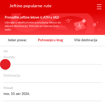
Jeftine popularne rute
Pronađite jeftine letove iz ATH u IAD
Uživajte u ekskluzivnim ponudama letova do
željene destinacije. Počnite sa rezervacijom
sada!
Jedan pravac
Putovanje u krug
Više destinacija
Od
Poreklo
Do
Destinacija
Polazak
пон, 10. авг 2026.