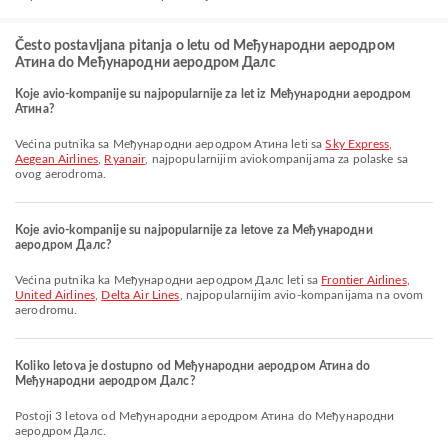
Često postavljana pitanja o letu od Међународни аеродром
Атина do Међународни аеродром Далс
Koje avio-kompanije su najpopularnije za let iz Међународни аеродром
Атина?
Većina putnika sa Међународни аеродром Атина leti sa
Sky Express
,
Aegean Airlines
,
Ryanair
, najpopularnijim aviokompanijama za polaske sa
ovog aerodroma.
Koje avio-kompanije su najpopularnije za letove za Међународни
аеродром Далс?
Većina putnika ka Међународни аеродром Далс leti sa
Frontier Airlines
,
United Airlines
,
Delta Air Lines
, najpopularnijim avio-kompanijama na ovom
aerodromu.
Koliko letova je dostupno od Међународни аеродром Атина do
Међународни аеродром Далс?
Postoji 3 letova od Међународни аеродром Атина do Међународни
аеродром Далс.