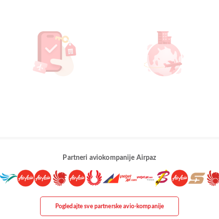
Partneri aviokompanije Airpaz
Pogledajte sve partnerske avio-kompanije