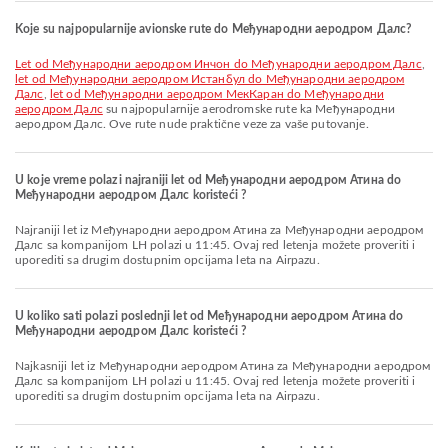
Koje su najpopularnije avionske rute do Међународни аеродром Далс?
let od Међународни аеродром Инчон do Међународни аеродром Далс
,
let od Међународни аеродром Истанбул do Међународни аеродром
Далс
,
let od Међународни аеродром МекКaран do Међународни
аеродром Далс
su najpopularnije aerodromske rute ka Међународни
аеродром Далс. Ove rute nude praktične veze za vaše putovanje.
U koje vreme polazi najraniji let od Међународни аеродром Атина do
Међународни аеродром Далс koristeći ?
Najraniji let iz Међународни аеродром Атина za Међународни аеродром
Далс sa kompanijom LH polazi u 11:45. Ovaj red letenja možete proveriti i
uporediti sa drugim dostupnim opcijama leta na Airpazu.
U koliko sati polazi poslednji let od Међународни аеродром Атина do
Међународни аеродром Далс koristeći ?
Najkasniji let iz Међународни аеродром Атина za Међународни аеродром
Далс sa kompanijom LH polazi u 11:45. Ovaj red letenja možete proveriti i
uporediti sa drugim dostupnim opcijama leta na Airpazu.