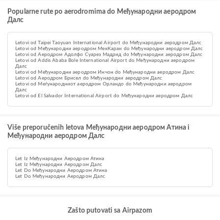
Popularne rute po aerodromima do Међународни аеродром
Далс
Letovi od Taipei Taoyuan International Airport do Међународни аеродром Далс
Letovi od Међународни аеродром МекКaран do Међународни аеродром Далс
Letovi od Аеродром Адолфо Суарез Мадрид do Међународни аеродром Далс
Letovi od Addis Ababa Bole International Airport do Међународни аеродром
Далс
Letovi od Међународни аеродром Инчон do Међународни аеродром Далс
Letovi od Аеродром Брисел do Међународни аеродром Далс
Letovi od Меѓународниот аеродром Орландо do Међународни аеродром
Далс
Letovi od El Salvador International Airport do Међународни аеродром Далс
Više preporučenih letova Међународни аеродром Атина i
Међународни аеродром Далс
Let Iz Међународни Аеродром Атина
Let Iz Међународни Аеродром Далс
Let Do Међународни Аеродром Атина
Let Do Међународни Аеродром Далс
Zašto putovati sa Airpazom