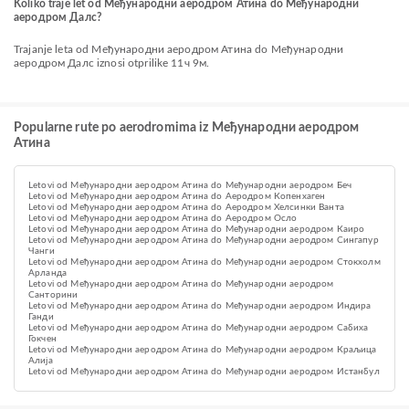
Koliko traje let od Међународни аеродром Атина do Међународни
аеродром Далс?
Trajanje leta od Међународни аеродром Атина do Међународни
аеродром Далс iznosi otprilike 11ч 9м.
Popularne rute po aerodromima iz Међународни аеродром
Атина
Letovi od Међународни аеродром Атина do Међународни аеродром Беч
Letovi od Међународни аеродром Атина do Аеродром Копенхаген
Letovi od Међународни аеродром Атина do Аеродром Хелсинки Ванта
Letovi od Међународни аеродром Атина do Aеродром Осло
Letovi od Међународни аеродром Атина do Међународни аеродром Каиро
Letovi od Међународни аеродром Атина do Међународни аеродром Сингапур
Чанги
Letovi od Међународни аеродром Атина do Међународни аеродром Стокхолм
Арланда
Letovi od Међународни аеродром Атина do Међународни аеродром
Санторини
Letovi od Међународни аеродром Атина do Међународни аеродром Индира
Ганди
Letovi od Међународни аеродром Атина do Међународни аеродром Сабиха
Гокчен
Letovi od Међународни аеродром Атина do Међународни аеродром Краљица
Алија
Letovi od Међународни аеродром Атина do Међународни аеродром Истанбул