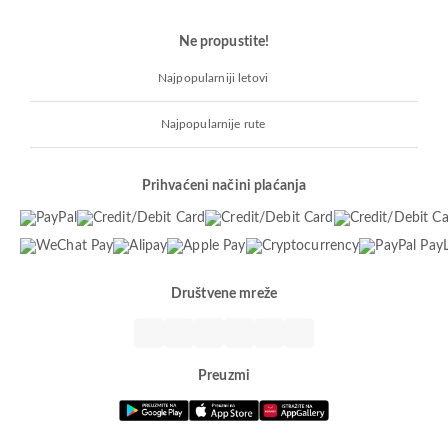
Ne propustite!
Najpopularniji letovi
Najpopularnije rute
Prihvaćeni načini plaćanja
Društvene mreže
Preuzmi