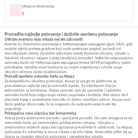
Ukupno destinacija
1
Pronađite najbolje putovanje i doživite savršeno putovanje
Otkrijte avanturu koju nikada nećete zaboraviti
Krenite na izvanredno putovanje u Међународни аеродром Далс (IAD), gde
možete otkriti prelepe gradove koji nude prekrasan pogled, počevši od
trenutka kada sletite. Zamislite sebe kako lutate živahnim ulicama, uživate u
lokalnim ukusima i upijate u prepoznatljivoj atmosferi. Izaberite odgovarajuću
avionsku kartu od Међународни аеродром Атина (ATH) prilagođenu vašim
potrebama. Istražite nove horizonte sa svojim najmilijima i učinite svoje
iskustvo odmora zaista nezaboravnim.
Pronađi savršenu avionsku kartu sa Airpaz
Za besprekornu iskustvo putovanja, Airpaz je vaš go-to platforma za
pronalaženje najbolje opcije avionskih karata. Sa interfejsom koji je
jednostavan za korišćenje, Airpaz pomaže vam da uporedite i izaberete
avionske karte koje odgovaraju vašem rasporedu i budžetu. Bez obzira da li
planirate bijeg u poslednjem trenutku ili dobro osmišljen odmor, Airpaz nudi
širok spektar izbora kako bi se osiguralo da vaše putovanje bude što
pogodnije.
Pristupačna cena ulaznica bez kompromisa
Airpaz pruža ekskluzivne ponude i specijalne ponude, što vam omogućava da
rezervišete kartu po neverovatno pristupačnim cenama. Uživajte u
prednostima sniženih stopa bez ugrožavanja kvaliteta ili udobnosti. Sa Airpaz,
putovanje do odredišta iz snova nikada nije bilo lakše. Rezervišite jeftin let sa
Airpaz za izuzetan iskustvo putovanja i nenadmašnu uštedu.