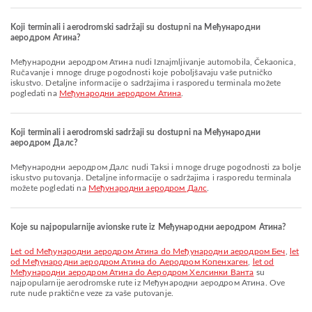
Koji terminali i aerodromski sadržaji su dostupni na Међународни
аеродром Атина?
Међународни аеродром Атина nudi Iznajmljivanje automobila, Čekaonica,
Ručavanje i mnoge druge pogodnosti koje poboljšavaju vaše putničko
iskustvo. Detaljne informacije o sadržajima i rasporedu terminala možete
pogledati na
Међународни аеродром Атина
.
Koji terminali i aerodromski sadržaji su dostupni na Међународни
аеродром Далс?
Међународни аеродром Далс nudi Taksi i mnoge druge pogodnosti za bolje
iskustvo putovanja. Detaljne informacije o sadržajima i rasporedu terminala
možete pogledati na
Међународни аеродром Далс
.
Koje su najpopularnije avionske rute iz Међународни аеродром Атина?
let od Међународни аеродром Атина do Међународни аеродром Беч
,
let
od Међународни аеродром Атина do Аеродром Копенхаген
,
let od
Међународни аеродром Атина do Аеродром Хелсинки Ванта
su
najpopularnije aerodromske rute iz Међународни аеродром Атина. Ove
rute nude praktične veze za vaše putovanje.